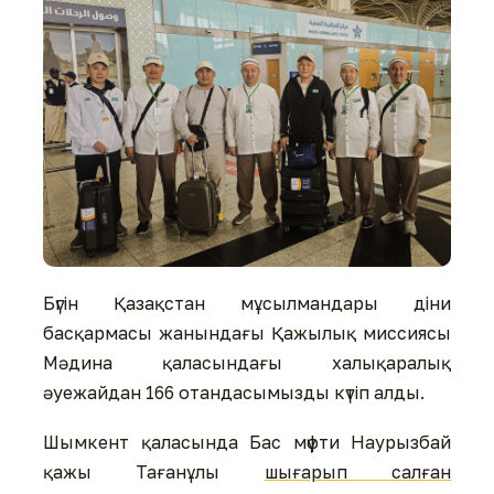
Бүгін Қазақстан мұсылмандары діни
басқармасы жанындағы Қажылық миссиясы
Мәдина қаласындағы халықаралық
әуежайдан 166 отандасымызды күтіп алды.
Шымкент қаласында Бас мүфти Наурызбай
қажы Тағанұлы
шығарып салған