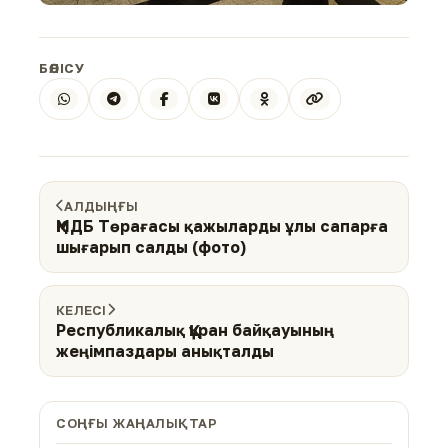
БӨЛІСУ
АЛДЫҢҒЫ
ҚМДБ Төрағасы қажыларды ұлы сапарға
шығарып салды (фото)
КЕЛЕСІ
Республикалық Құран байқауының
жеңімпаздары анықталды
СОҢҒЫ ЖАҢАЛЫҚТАР