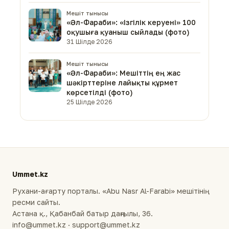
Мешіт тынысы
«Әл-Фараби»: «Ізгілік керуені» 100
оқушыға қуаныш сыйлады (фото)
31 Шілде 2026
Мешіт тынысы
«Әл-Фараби»: Мешіттің ең жас
шәкірттеріне лайықты құрмет
көрсетілді (фото)
25 Шілде 2026
Ummet.kz
Рухани-ағарту порталы. «Abu Nasr Al-Farabi» мешітінің
ресми сайты.
Астана қ., Қабанбай батыр даңғылы, 36.
info@ummet.kz · support@ummet.kz