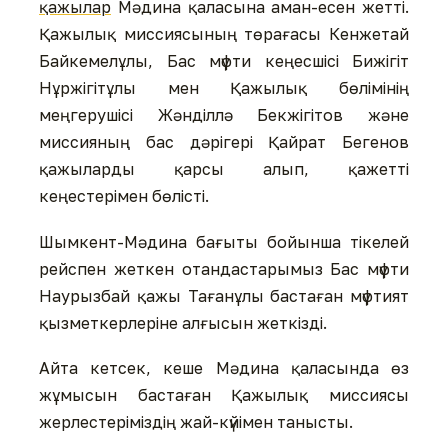
қажылар
Мәдина қаласына аман-есен жетті.
Қажылық миссиясының төрағасы Кенжетай
Байкемелұлы, Бас мүфти кеңесшісі Бижігіт
Нұржігітұлы мен Қажылық бөлімінің
меңгерушісі Жәнділлә Бекжігітов және
миссияның бас дәрігері Қайрат Бегенов
қажыларды қарсы алып, қажетті
кеңестерімен бөлісті.
Шымкент-Мәдина бағыты бойынша тікелей
рейспен жеткен отандастарымыз Бас мүфти
Наурызбай қажы Тағанұлы бастаған мүфтият
қызметкерлеріне алғысын жеткізді.
Айта кетсек, кеше Мәдина қаласында өз
жұмысын бастаған Қажылық миссиясы
жерлестеріміздің жай-күйімен танысты.