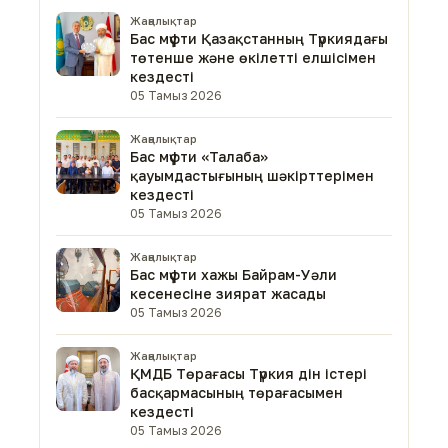
Жаңалықтар
Бас мүфти Қазақстанның Түркиядағы
төтенше және өкілетті елшісімен
кездесті
05 Тамыз 2026
Жаңалықтар
Бас мүфти «Талаба»
қауымдастығының шәкірттерімен
кездесті
05 Тамыз 2026
Жаңалықтар
Бас мүфти хажы Байрам-Уәли
кесенесіне зиярат жасады
05 Тамыз 2026
Жаңалықтар
ҚМДБ Төрағасы Түркия дін істері
басқармасының төрағасымен
кездесті
05 Тамыз 2026