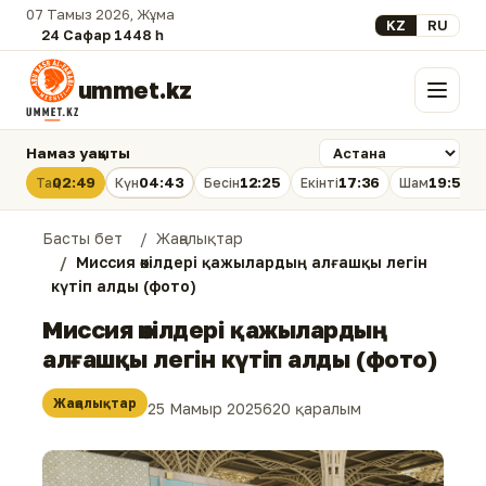
07 Тамыз 2026, Жұма
Select your lan
KZ
RU
24 Сафар 1448 һ.
ummet.kz
Мәзір
Намаз уақыты
02:49
04:43
12:25
17:36
19:56
Таң
Күн
Бесін
Екінті
Шам
Басты бет
Жаңалықтар
Миссия өкілдері қажылардың алғашқы легін
күтіп алды (фото)
Миссия өкілдері қажылардың
алғашқы легін күтіп алды (фото)
Жаңалықтар
25 Мамыр 2025
620 қаралым