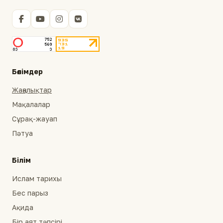
Бөлімдер
Жаңалықтар
Мақалалар
Сұрақ-жауап
Пәтуа
Білім
Ислам тарихы
Бес парыз
Ақида
Бір аят тәпсірі