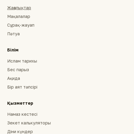
Жаңалықтар
Мақалалар
Сұрақ-жауап
Пәтуа
Білім
Ислам тарихы
Бес парыз
Ақида
Бір аят тәпсірі
Қызметтер
Намаз кестесі
Зекет калькуляторы
Діни күндер