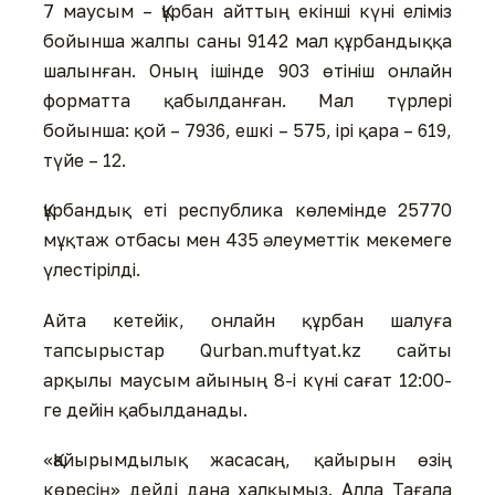
7 маусым – Құрбан айттың екінші күні еліміз
бойынша жалпы саны 9142 мал құрбандыққа
шалынған. Оның ішінде 903 өтініш онлайн
форматта қабылданған. Мал түрлері
бойынша: қой – 7936, ешкі – 575, ірі қара – 619,
түйе – 12.
Құрбандық еті республика көлемінде 25770
мұқтаж отбасы мен 435 әлеуметтік мекемеге
үлестірілді.
Айта кетейік, онлайн құрбан шалуға
тапсырыстар Qurban.muftyat.kz сайты
арқылы маусым айының 8-і күні сағат 12:00-
ге дейін қабылданады.
«Қайырымдылық жасасаң, қайырын өзің
көресің» дейді дана халқымыз. Алла Тағала