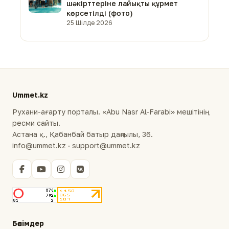
шәкірттеріне лайықты құрмет
көрсетілді (фото)
25 Шілде 2026
Ummet.kz
Рухани-ағарту порталы. «Abu Nasr Al-Farabi» мешітінің
ресми сайты.
Астана қ., Қабанбай батыр даңғылы, 36.
info@ummet.kz · support@ummet.kz
Бөлімдер