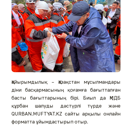
Қайырымдылық – Қазақстан мұсылмандары
діни басқармасының қоғамға бағытталған
басты бағыттарының бірі. Биыл да ҚМДБ
құрбан шалуды дәстүрлі түрде және
QURBAN.MUFTYAT.KZ сайты арқылы онлайн
форматта ұйымдастырып отыр.