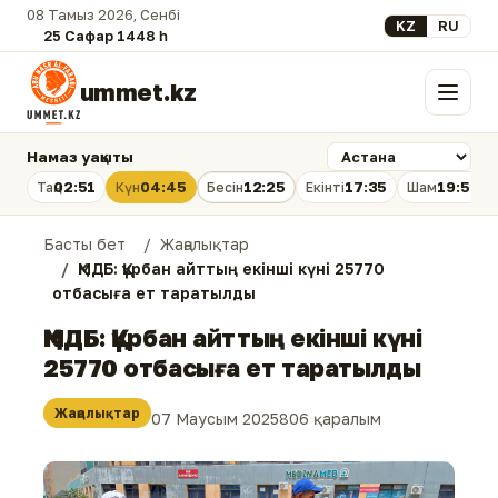
08 Тамыз 2026, Сенбі
Select your lan
KZ
RU
25 Сафар 1448 һ.
ummet.kz
Мәзір
Намаз уақыты
02:51
04:45
12:25
17:35
19:54
Таң
Күн
Бесін
Екінті
Шам
Басты бет
Жаңалықтар
ҚМДБ: Құрбан айттың екінші күні 25770
отбасыға ет таратылды
ҚМДБ: Құрбан айттың екінші күні
25770 отбасыға ет таратылды
Жаңалықтар
07 Маусым 2025
806 қаралым