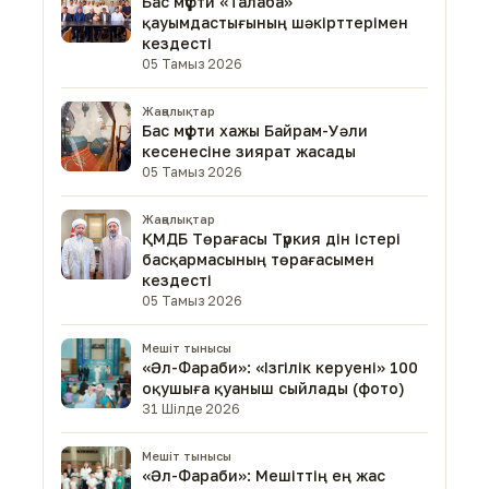
Бас мүфти «Талаба»
қауымдастығының шәкірттерімен
кездесті
05 Тамыз 2026
Жаңалықтар
Бас мүфти хажы Байрам-Уәли
кесенесіне зиярат жасады
05 Тамыз 2026
Жаңалықтар
ҚМДБ Төрағасы Түркия дін істері
басқармасының төрағасымен
кездесті
05 Тамыз 2026
Мешіт тынысы
«Әл-Фараби»: «Ізгілік керуені» 100
оқушыға қуаныш сыйлады (фото)
31 Шілде 2026
Мешіт тынысы
«Әл-Фараби»: Мешіттің ең жас