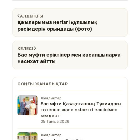
АЛДЫҢҒЫ
Қажыларымыз негізгі құлшылық
рәсімдерін орындады (фото)
КЕЛЕСІ
Бас мүфти еріктілер мен қасапшыларға
насихат айтты
СОҢҒЫ ЖАҢАЛЫҚТАР
Жаңалықтар
Бас мүфти Қазақстанның Түркиядағы
төтенше және өкілетті елшісімен
кездесті
05 Тамыз 2026
Жаңалықтар