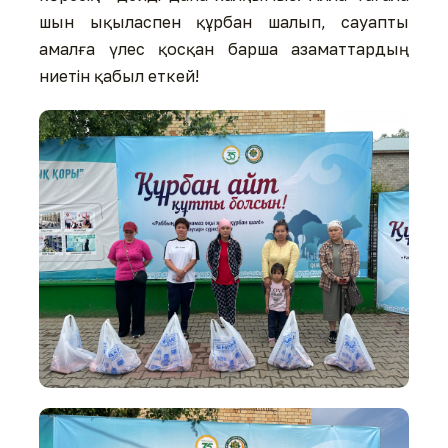
шын ықыласпен құрбан шалып, сауапты
амалға үлес қосқан барша азаматтардың
ниетін қабыл еткей!