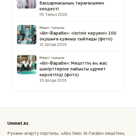
басқармасының төрағасымен
кездесті
05 Тамыз 2026
Мешіт тынысы
«Әл-Фараби»: «Ізгілік керуені» 100
оқушыға қуаныш сыйлады (фото)
31 Шілде 2026
Мешіт тынысы
«Әл-Фараби»: Мешіттің ең жас
шәкірттеріне лайықты құрмет
көрсетілді (фото)
25 Шілде 2026
Ummet.kz
Рухани-ағарту порталы. «Abu Nasr Al-Farabi» мешітінің