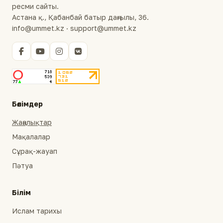
ресми сайты.
Астана қ., Қабанбай батыр даңғылы, 36.
info@ummet.kz · support@ummet.kz
Бөлімдер
Жаңалықтар
Мақалалар
Сұрақ-жауап
Пәтуа
Білім
Ислам тарихы