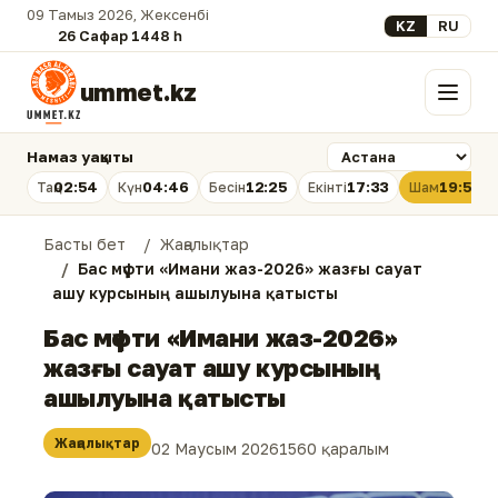
09 Тамыз 2026, Жексенбі
Select your lan
KZ
RU
26 Сафар 1448 һ.
ummet.kz
Мәзір
Намаз уақыты
02:54
04:46
12:25
17:33
19:53
Таң
Күн
Бесін
Екінті
Шам
Басты бет
Жаңалықтар
Бас мүфти «Имани жаз-2026» жазғы сауат
ашу курсының ашылуына қатысты
Бас мүфти «Имани жаз-2026»
жазғы сауат ашу курсының
ашылуына қатысты
Жаңалықтар
02 Маусым 2026
1560 қаралым