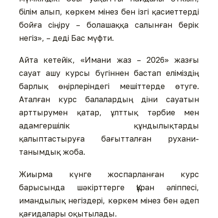
білім алып, көркем мінез бен ізгі қасиеттерді
бойға сіңіру – болашаққа салынған берік
негіз», – деді Бас мүфти.
Айта кетейік, «Имани жаз – 2026» жазғы
сауат ашу курсы бүгіннен бастап еліміздің
барлық өңірлеріндегі мешіттерде өтуге.
Аталған курс балалардың діни сауатын
арттырумен қатар, ұлттық тәрбие мен
адамгершілік құндылықтарды
қалыптастыруға бағытталған рухани-
танымдық жоба.
Жиырма күнге жоспарланған курс
барысында шәкірттерге Құран әліппесі,
имандылық негіздері, көркем мінез бен әдеп
қағидалары оқытылады.