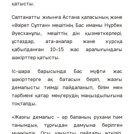
қатысты.
Салтанатты жиынға Астана қаласының және
«Әзірет Сұлтан» мешітінің Бас имамы Нұрбек
Әуесханұлы, мешіттің дін қызметкерлері,
ұстаздар, ата-аналар және курсқа
қабылданған 10–15 жас аралығындағы
шәкірттер қатысты.
Іс-шара барысында Бас мүфти жас
шәкірттерге ақ батасын беріп, жазғы
демалысты тиімді пайдаланып, білім мен
тәрбиені қатар меңгерудің маңыздылығына
тоқталды.
«Жазғы демалыс – әр баланың рухани һәм
танымдық тұрғыдан дамуына берілген
мүмкіндік. Осы уақытты пайдалы өткізіп,