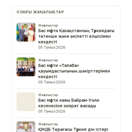
СОҢҒЫ ЖАҢАЛЫҚТАР
Жаңалықтар
Бас мүфти Қазақстанның Түркиядағы
төтенше және өкілетті елшісімен
кездесті
05 Тамыз 2026
Жаңалықтар
Бас мүфти «Талаба»
қауымдастығының шәкірттерімен
кездесті
05 Тамыз 2026
Жаңалықтар
Бас мүфти хажы Байрам-Уәли
кесенесіне зиярат жасады
05 Тамыз 2026
Жаңалықтар
ҚМДБ Төрағасы Түркия дін істері