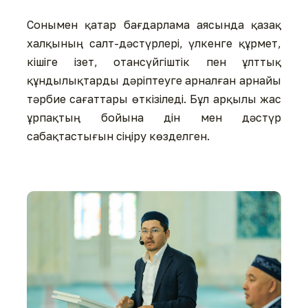
Сонымен қатар бағдарлама аясында қазақ
халқының салт-дәстүрлері, үлкенге құрмет,
кішіге ізет, отансүйгіштік пен ұлттық
құндылықтарды дәріптеуге арналған арнайы
тәрбие сағаттары өткізіледі. Бұл арқылы жас
ұрпақтың бойына дін мен дәстүр
сабақтастығын сіңіру көзделген.