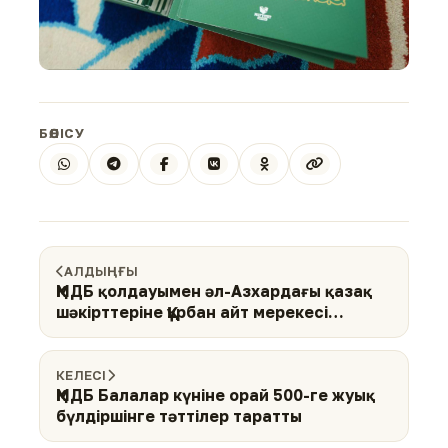
БӨЛІСУ
АЛДЫҢҒЫ
ҚМДБ қолдауымен әл-Азхардағы қазақ
шәкірттеріне Құрбан айт мерекесі
ұйымдастырылды
КЕЛЕСІ
ҚМДБ Балалар күніне орай 500-ге жуық
бүлдіршінге тәттілер таратты