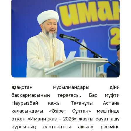
Қазақстан мұсылмандары діни
басқармасының төрағасы, Бас мүфти
Наурызбай қажы Тағанұлы Астана
қаласындағы «Әзірет Сұлтан» мешітінде
өткен «Имани жаз – 2026» жазғы сауат ашу
курсының салтанатты ашылу рәсіміне