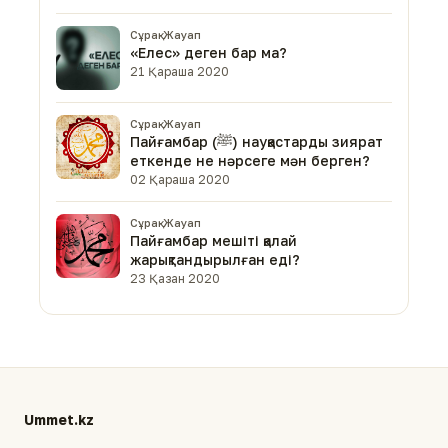
Сұрақ-Жауап
«Елес» деген бар ма?
21 Қараша 2020
Сұрақ-Жауап
Пайғамбар (ﷺ) науқастарды зиярат
еткенде не нәрсеге мән берген?
02 Қараша 2020
Сұрақ-Жауап
Пайғамбар мешіті қалай
жарықтандырылған еді?
23 Қазан 2020
Ummet.kz