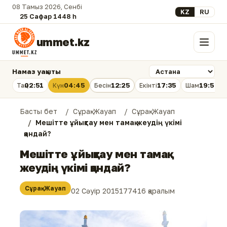
08 Тамыз 2026, Сенбі
Select your lan
KZ
RU
25 Сафар 1448 һ.
ummet.kz
Мәзір
Намаз уақыты
02:51
04:45
12:25
17:35
19:54
Таң
Күн
Бесін
Екінті
Шам
Басты бет
Сұрақ-Жауап
Сұрақ-Жауап
Мешітте ұйықтау мен тамақ жеудің үкімі
қандай?
Мешітте ұйықтау мен тамақ
жеудің үкімі қандай?
Сұрақ-Жауап
02 Сәуір 2015
177416 қаралым