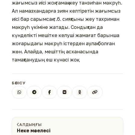
жағымсыз иісі жоқ тамақ жеу танзиһан мәкрүһ.
Ал намазхандарға зиян келтіретін жағымсыз
иісі бар сарымсақ т.б. сияқтыны жеу тахриман
мәкрүһ үкіміне жатады. Сондықтан да
күнделікті мешітке келуші жамағат барынша
жоғарыдағы мәкрүһ істерден аулақ болған
жөн. Алайда, мешіттің асханасында
тамақтанудың еш күнәсі жоқ.
БӨЛІСУ
АЛДЫҢҒЫ
Неке мәселесі