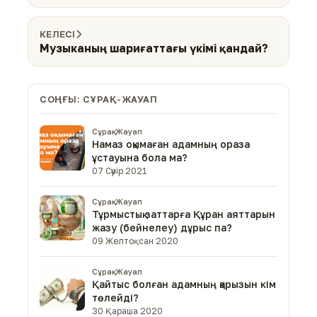
КЕЛЕСІ
Музыканың шариғаттағы үкімі қандай?
СОҢҒЫ: СҰРАҚ-ЖАУАП
Сұрақ-Жауап
Намаз оқымаған адамның ораза
ұстауына бола ма?
07 Сәуір 2021
Сұрақ-Жауап
Тұрмыстық заттарға Құран аяттарын
жазу (бейнелеу) дұрыс па?
09 Желтоқсан 2020
Сұрақ-Жауап
Қайтыс болған адамның қарызын кім
төлейді?
30 Қараша 2020