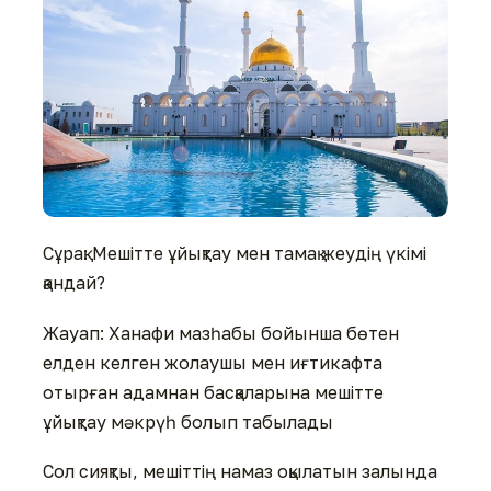
Сұрақ: Мешітте ұйықтау мен тамақ жеудің үкімі
қандай?
Жауап:
Ханафи мазһабы бойынша бөтен
елден келген жолаушы мен иғтикафта
отырған адамнан басқаларына мешітте
ұйықтау мәкрүһ болып табылады
Сол сияқты, мешіттің намаз оқылатын залында