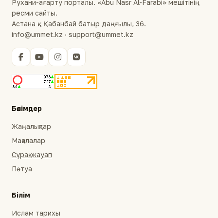
Рухани-ағарту порталы. «Abu Nasr Al-Farabi» мешітінің
ресми сайты.
Астана қ., Қабанбай батыр даңғылы, 36.
info@ummet.kz · support@ummet.kz
Бөлімдер
Жаңалықтар
Мақалалар
Сұрақ-жауап
Пәтуа
Білім
Ислам тарихы