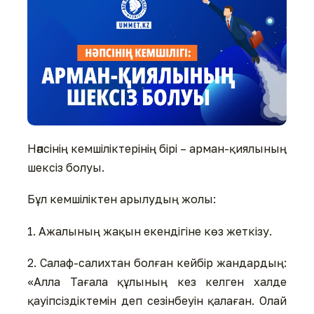
Нәпсінің кемшіліктерінің бірі – арман-қиялының
шексіз болуы.
Бұл кемшіліктен арылудың жолы:
1. Ажалының жақын екендігіне көз жеткізу.
2. Салаф-салихтан болған кейбір жандардың:
«Алла Тағала құлының кез келген халде
қауіпсіздіктемін деп сезінбеуін қалаған. Олай