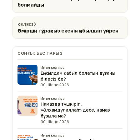
болмайды
КЕЛЕСІ
Өмірдің тұрақсыз екенін қабылдап үйрен
СОҢҒЫ: БЕС ПАРЫЗ
Иман келтіру
Ең жылдам қабыл болатын дұғаны
білесіз бе?
30 Шілде 2026
Иман келтіру
Намазда түшкіріп,
«Әлхамдулиллаһ» десе, намаз
бұзыла ма?
30 Шілде 2026
Иман келтіру