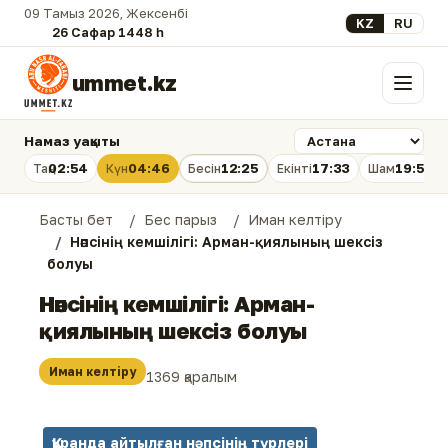
09 Тамыз 2026, Жексенбі
Select your lan
KZ
RU
26 Сафар 1448 һ.
ummet.kz
Мәзір
Намаз уақыты
02:54
04:46
12:25
17:33
19:53
Таң
Күн
Бесін
Екінті
Шам
Басты бет
Бес парыз
Иман келтіру
Нәпсінің кемшілігі: Арман-қиялының шексіз
болуы
Нәпсінің кемшілігі: Арман-
қиялының шексіз болуы
Иман келтіру
1369 қаралым
Құранда айтылған нәпсінің түрлері