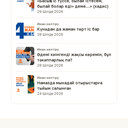
«Басыңа іс түссе, былай істесем,
былай болар еді» деме…» (хадис)
29 Шілде 2026
Иман келтіру
Күнәдан да жаман төрт іс бар
28 Шілде 2026
Иман келтіру
Әдемі киінгенді жақсы көремін, бұл
тәкәппарлық па?
28 Шілде 2026
Иман келтіру
Намазда мынадай отырыстарға
тыйым салынған
24 Шілде 2026