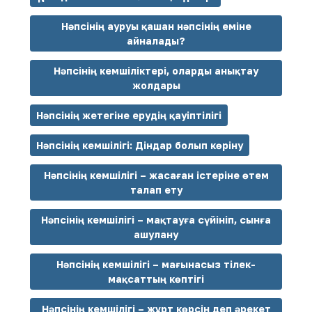
Нәпсінің ауруы қашан нәпсінің еміне
айналады?
Нәпсінің кемшіліктері, оларды анықтау
жолдары
Нәпсінің жетегіне ерудің қауіптілігі
Нәпсінің кемшілігі: Діндар болып көріну
Нәпсінің кемшілігі – жасаған істеріне өтем
талап ету
Нәпсінің кемшілігі – мақтауға сүйініп, сынға
ашулану
Нәпсінің кемшілігі – мағынасыз тілек-
мақсаттың көптігі
Нәпсінің кемшілігі – жұрт көрсін деп әрекет