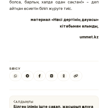
болса, барлық халде одан сақтан!» – деп
айтқан өсиетін біліп жүруге тиіс.
материал «Нәпсі дертінің дауасы»
кітабынан алынды,
ummet.kz
БӨЛІСУ
АЛДЫҢҒЫ
Білген ілімін іште сақтап, жасырып қалуға