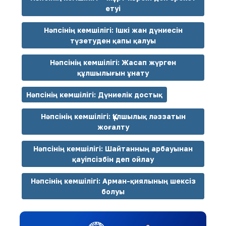
етуі
Нәпсінің кемшілігі: Ішкі жан дүниесін
түзетуден қапы қалуы
Нәпсінің кемшілігі: Жасап жүрген
құлшылығын ұнату
Нәпсінің кемшілігі: Дүниелік достық
Нәпсінің кемшілігі: Құлшылық ләззатын
жоғалту
Нәпсінің кемшілігі: Шайтанның арбауынан
қауіпсізбін деп ойлау
Нәпсінің кемшілігі: Арман-қиялының шексіз
болуы