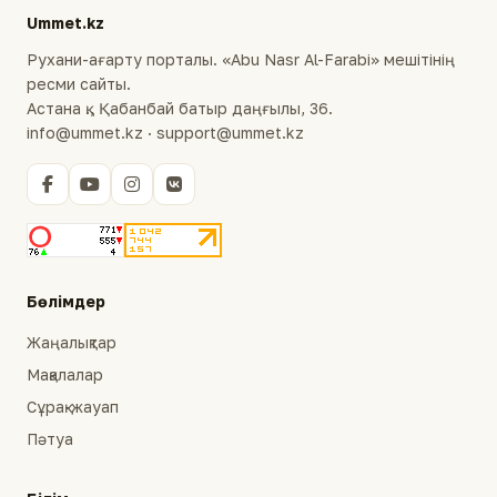
Ummet.kz
Рухани-ағарту порталы. «Abu Nasr Al-Farabi» мешітінің
ресми сайты.
Астана қ., Қабанбай батыр даңғылы, 36.
info@ummet.kz · support@ummet.kz
Бөлімдер
Жаңалықтар
Мақалалар
Сұрақ-жауап
Пәтуа