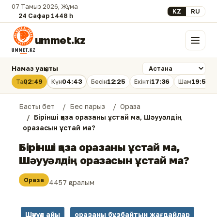
07 Тамыз 2026, Жұма
Select your lan
KZ
RU
24 Сафар 1448 һ.
ummet.kz
Мәзір
Намаз уақыты
02:49
04:43
12:25
17:36
19:56
Таң
Күн
Бесін
Екінті
Шам
Басты бет
Бес парыз
Ораза
Бірінші қаза оразаны ұстай ма, Шәууәлдің
оразасын ұстай ма?
Бірінші қаза оразаны ұстай ма,
Шәууәлдің оразасын ұстай ма?
Ораза
4457 қаралым
Шәууәл айы
оразаны бұзбайтын жағдайлар