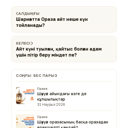
АЛДЫҢҒЫ
Шариғатта Ораза айт неше күн
тойланады?
КЕЛЕСІ
Айт күні туылған, қайтыс болған адам
үшін пітір беру міндет пе?
СОҢҒЫ: БЕС ПАРЫЗ
Ораза
Шәууәл айындағы өзге де
құлшылықтар
31 Наурыз 2026
Ораза
Шәууәл оразасының басқа оразадан
ерекшелігі қандай?