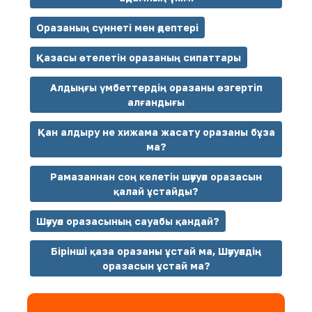
Оразаның сүннеті мен әдептері
Қазасы өтелетін оразаның сипаттары
Алдыңғы үмбеттердің оразаны өзгертіп
алғандығы
Қан алдыру не хижама жасату оразаны бұза
ма?
Рамазаннан соң келетін шәууәл оразасын
қалай ұстайды?
Шәууәл оразасының сауабы қандай?
Бірінші қаза оразаны ұстай ма, Шәууәлдің
оразасын ұстай ма?