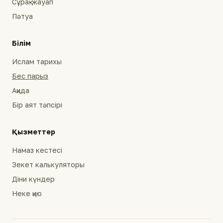
Сұрақ-жауап
Пәтуа
Білім
Ислам тарихы
Бес парыз
Ақида
Бір аят тәпсірі
Қызметтер
Намаз кестесі
Зекет калькуляторы
Діни күндер
Неке қию