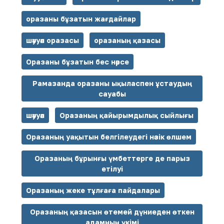
оразаны бұзатын жағдайлар
шәууәл оразасы
оразаның қазасы
Оразаны бұзатын бес нәрсе
Рамазанда оразаны ықыласпен ұстаудың
сауабы
шәууәл
Оразаның қайырымдылық сыйлығы
Оразаның уақытын белгілеудегі нәзік өлшем
Оразаның бұрынғы үмбеттерге де парыз
етілуі
Оразаның жеке тұлғаға пайдалары
Оразаның қазасын өтемей дүниеден өткен
адамның үкімі