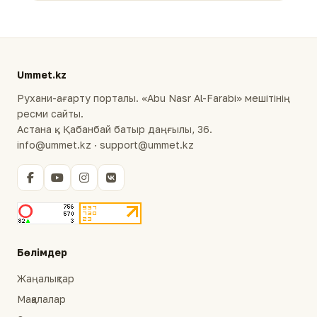
Ummet.kz
Рухани-ағарту порталы. «Abu Nasr Al-Farabi» мешітінің
ресми сайты.
Астана қ., Қабанбай батыр даңғылы, 36.
info@ummet.kz · support@ummet.kz
Бөлімдер
Жаңалықтар
Мақалалар