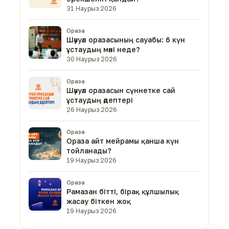
31 Наурыз 2026
Ораза
Шәууәл оразасының сауабы: 6 күн
ұстаудың мәні неде?
30 Наурыз 2026
Ораза
Шәууәл оразасын сүннетке сай
ұстаудың әдептері
26 Наурыз 2026
Ораза
Ораза айт мейрамы қанша күн
тойланады?
19 Наурыз 2026
Ораза
Рамазан бітті, бірақ құлшылық
жасау біткен жоқ
19 Наурыз 2026