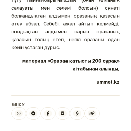
тұту Пайғамбарымыздың (оған Алланың
салауаты мен сәлемі болсын) сүннеті
болғандықтан алдымен оразаның қазасын
өтеу абзал. Себебі, ажал айтып келмейді,
сондықтан алдымен парыз оразаның
қазасын толық өтеп, нәпіл оразаны одан
кейін ұстаған дұрыс.
материал «Оразаға қатысты 200 сұрақ»
кітабынан алынды,
ummet.kz
БӨЛІСУ