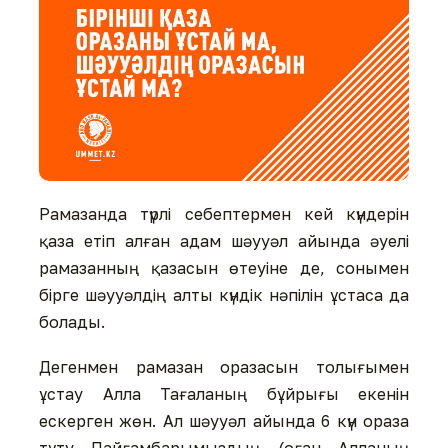
Рамазанда түрлі себептермен кей күндерін
қаза етіп алған адам шәууәл айында әуелі
рамазанның қазасын өтеуіне де, сонымен
бірге шәууәлдің алты күндік нәпілін ұстаса да
болады.
Дегенмен рамазан оразасын толығымен
ұстау Алла Тағаланың бұйрығы екенін
ескерген жөн. Ал шәууәл айында 6 күн ораза