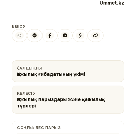
Ummet.kz
БӨЛІСУ
АЛДЫҢҒЫ
Қажылық ғибадатының үкімі
КЕЛЕСІ
Қажылық парыздары және қажылық
түрлері
СОҢҒЫ: БЕС ПАРЫЗ