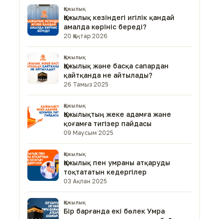
Қажылық
Қажылық кезіндегі игілік қандай
амалда көрініс береді?
20 Қаңтар 2026
Қажылық
Қажылық және басқа сапардан
қайтқанда не айтылады?
26 Тамыз 2025
Қажылық
Қажылықтың жеке адамға және
қоғамға тигізер пайдасы
09 Маусым 2025
Қажылық
Қажылық пен умраны атқаруды
тоқтататын кедергілер
03 Ақпан 2025
Қажылық
Бір барғанда екі бөлек Умра