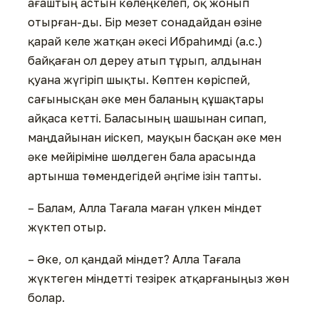
ағаштың астын көлеңкелеп, оқ жонып
отырған-ды. Бір мезет сонадайдан өзіне
қарай келе жатқан әкесі Ибраһимді (а.с.)
байқаған ол дереу атып тұрып, алдынан
қуана жүгіріп шықты. Көптен көріспей,
сағынысқан әке мен баланың құшақтары
айқаса кетті. Баласының шашынан сипап,
маңдайынан иіскеп, мауқын басқан әке мен
әке мейіріміне шөлдеген бала арасында
артынша төмендегідей әңгіме ізін тапты.
– Балам, Алла Тағала маған үлкен міндет
жүктеп отыр.
– Әке, ол қандай міндет? Алла Тағала
жүктеген міндетті тезірек атқарғаныңыз жөн
болар.