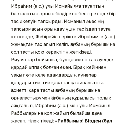
Ибраһим (а.с.) ұлы Исмайылға тауаптың
басталатын орнын білдіретін белгі ретінде бір
тас әкелуін тапсырды. Исмайыл әкесінің
тапсырмасын орындау үшін тас іздеп тауға
кеткенде, Жебірейіл періште Ибраһимге (а.с.)
жұмақтан тас алып келіп, Қағбаның бұрышына
сол тасты қою керектігін жеткізеді.
Риуаяттар бойынша, бұл қасиетті тас әуелде
қардай әппақ болған екен. Бірақ кейіннен
уақыт өте келе адамдардың күнәһар
қолдары тие-тие қара тасқа айналыпты.
Қасиетті қара тасты Қағбаның бұрышына
орналастырумен Қағбаның құрылысы толық
аяқталып, Ибраһим (а.с.) мен ұлы Исмайыл
Раббыларына қол жайып былайша дұға
жасап, тілек тіледі: «
Раббымыз! Бізден (бұл