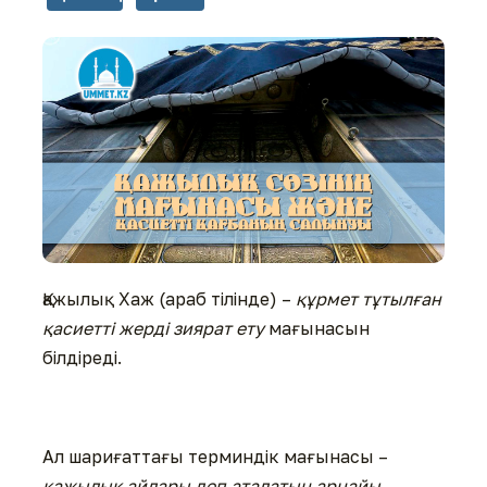
Қажылық Хаж (араб тілінде) –
құрмет тұтылған
қасиетті жерді зиярат ету
мағынасын
білдіреді.
Ал шариғаттағы терминдік мағынасы –
қажылық айлары деп аталатын арнайы