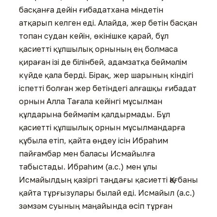
басқанға дейін ғибадатхана міндетін
атқарып келген еді. Алайда, жер бетін басқан
топан судан кейін, өкінішке қарай, бұл
қасиетті құлшылық орнының ең болмаса
қираған ізі де білінбей, адамзатқа беймәлім
күйде қала берді. Бірақ, жер шарының кіндігі
іспетті болған жер бетіндегі алғашқы ғибадат
орнын Алла Тағала кейінгі мұсылман
құлдарына беймәлім қалдырмады. Бұл
қасиетті құлшылық орнын мұсылмандарға
құбыла етіп, қайта өңдеу ісін Ибраһим
пайғамбар мен баласы Исмайылға
табыстады. Ибраһим (а.с.) мен ұлы
Исмайылдың қазіргі таңдағы қасиетті Қағбаны
қайта тұрғызулары былай еді. Исмайыл (а.с.)
зәмзәм суының маңайында өсіп тұрған