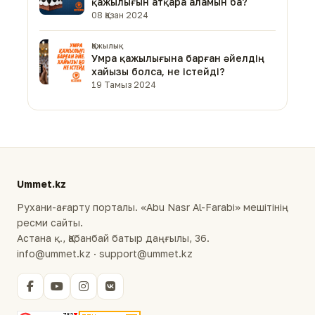
қажылығын атқара аламын ба?
08 Қазан 2024
Қажылық
Умра қажылығына барған әйелдің
хайызы болса, не істейді?
19 Тамыз 2024
Ummet.kz
Рухани-ағарту порталы. «Abu Nasr Al-Farabi» мешітінің
ресми сайты.
Астана қ., Қабанбай батыр даңғылы, 36.
info@ummet.kz · support@ummet.kz