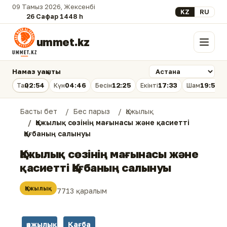
09 Тамыз 2026, Жексенбі
Select your lan
KZ
RU
26 Сафар 1448 һ.
ummet.kz
Мәзір
Намаз уақыты
02:54
04:46
12:25
17:33
19:53
Таң
Күн
Бесін
Екінті
Шам
Басты бет
Бес парыз
Қажылық
Қажылық сөзінің мағынасы және қасиетті
Қағбаның салынуы
Қажылық сөзінің мағынасы және
қасиетті Қағбаның салынуы
Қажылық
7713 қаралым
қажылық
Қағба