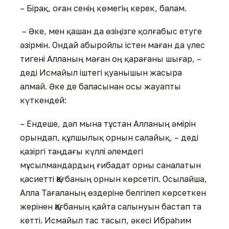
– Бірақ, оған сенің көмегің керек, балам.
– Әке, мен қашан да өзіңізге қолғабыс етуге
әзірмін. Ондай абыройлы істен маған да үлес
тигені Алланың маған оң қарағаны шығар, –
деді Исмайыл іштегі қуанышын жасыра
алмай. Әке де баласынан осы жауапты
күткендей:
– Ендеше, дәл мына тұстан Алланың әмірін
орындап, құлшылық орнын салайық, – деді
қазіргі таңдағы күллі әлемдегі
мұсылмандардың ғибадат орны саналатын
қасиетті Қағбаның орнын көрсетіп. Осылайша,
Алла Тағаланың өздеріне белгілеп көрсеткен
жерінен Қағбаның қайта салынуын бастап та
кетті. Исмайыл тас тасып, әкесі Ибраһим