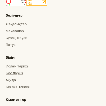
Бөлімдер
Жаңалықтар
Мақалалар
Сұрақ-жауап
Пәтуа
Білім
Ислам тарихы
Бес парыз
Ақида
Бір аят тәпсірі
Қызметтер