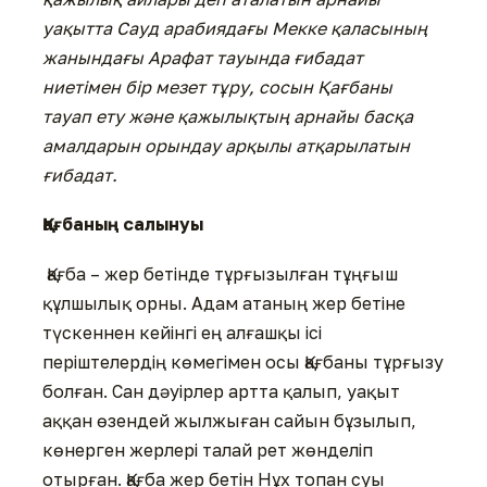
уақытта Сауд арабиядағы Мекке қаласының
жанындағы Арафат тауында ғибадат
ниетімен бір мезет тұру, сосын Қағбаны
тауап ету және қажылықтың арнайы басқа
амалдарын орындау арқылы атқарылатын
ғибадат.
Қағбаның салынуы
Қағба – жер бетінде тұрғызылған тұңғыш
құлшылық орны. Адам атаның жер бетіне
түскеннен кейінгі ең алғашқы ісі
періштелердің көмегімен осы Қағбаны тұрғызу
болған. Сан дәуірлер артта қалып, уақыт
аққан өзендей жылжыған сайын бұзылып,
көнерген жерлері талай рет жөнделіп
отырған. Қағба жер бетін Нұх топан суы