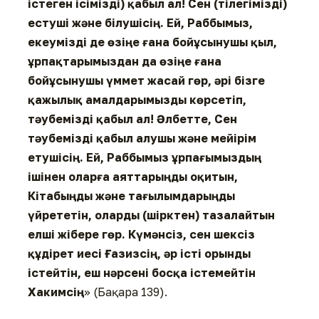
істеген ісімізді) қабыл ал! Сен (тілегімізді)
естуші және білушісің. Ей, Раббымыз,
екеумізді де өзіңе ғана бойұсынушы қыл,
ұрпақтарымыздан да өзіңе ғана
бойұсынушы үммет жасай гөр, әрі бізге
қажылық амалдарымызды көрсетіп,
тәубемізді қабыл ал! Әлбетте, Сен
тәубемізді қабыл алушы және мейірім
етушісің. Ей, Раббымыз ұрпағымыздың
ішінен оларға аяттарыңды оқитын,
Кітабыңды және тағылымдарыңды
үйрететін, оларды (шірктен) тазалайтын
елші жібере гөр. Күмәнсіз, сен шексіз
құдірет иесі Ғазизсің, әр істі орынды
істейтін, еш нәрсені босқа істемейтін
Хакимсің
» (Бақара 139).