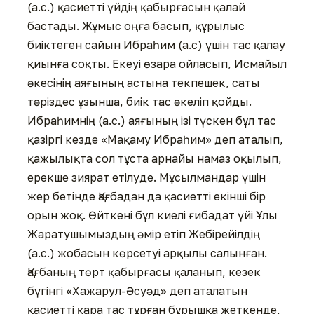
(а.с.) қасиетті үйдің қабырғасын қалай
бастады. Жұмыс оңға басып, құрылыс
биіктеген сайын Ибраһим (а.с) үшін тас қалау
қиынға соқты. Екеуі өзара ойласып, Исмайыл
әкесінің аяғының астына текпешек, саты
тәріздес ұзынша, биік тас әкеліп қойды.
Ибраһимнің (а.с.) аяғының ізі түскен бұл тас
қазіргі кезде «Мақаму Ибраһим» деп аталып,
қажылықта сол тұста арнайы намаз оқылып,
ерекше зиярат етілуде. Мұсылмандар үшін
жер бетінде Қағбадан да қасиетті екінші бір
орын жоқ. Өйткені бұл киелі ғибадат үйі Ұлы
Жаратушымыздың әмір етіп Жебірейілдің
(а.с.) жобасын көрсетуі арқылы салынған.
Қағбаның төрт қабырғасы қаланып, кезек
бүгінгі «Хажарул-Әсуәд» деп аталатын
қасиетті қара тас тұрған бұрышқа жеткенде,