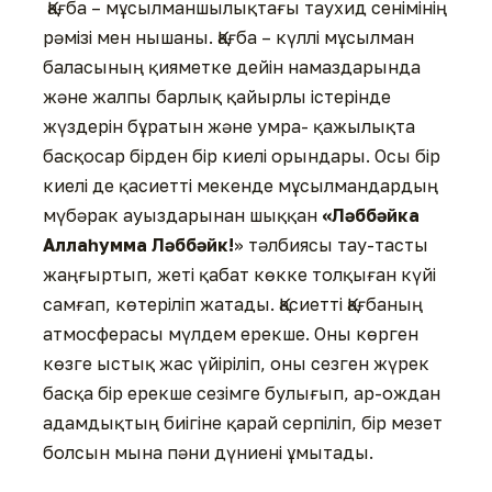
Қағба – мұсылманшылықтағы таухид сенімінің
рәмізі мен нышаны. Қағба – күллі мұсылман
баласының қияметке дейін намаздарында
және жалпы барлық қайырлы істерінде
жүздерін бұратын және умра- қажылықта
басқосар бірден бір киелі орындары. Осы бір
киелі де қасиетті мекенде мұсылмандардың
мүбәрак ауыздарынан шыққан
«Ләббәйка
Аллаһумма Ләббәйк!
» тәлбиясы тау-тасты
жаңғыртып, жеті қабат көкке толқыған күйі
самғап, көтеріліп жатады. Қасиетті Қағбаның
атмосферасы мүлдем ерекше. Оны көрген
көзге ыстық жас үйіріліп, оны сезген жүрек
басқа бір ерекше сезімге булығып, ар-ождан
адамдықтың биігіне қарай серпіліп, бір мезет
болсын мына пәни дүниені ұмытады.