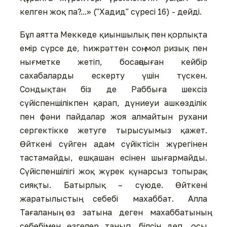
келген жоқ па?...» ("Хадид" сүресі 16) - дейді.
Бұл аятта Меккеде қиыншылық пен қорлықта
емір сүрсе де, һижрәттен соң мол ризық пен
нығметке жетіп, босаңсыған кейбір
сахабаларды ескерту үшін түскен.
Сондықтан біз де Раббыға шексіз
сүйіспеншілікпен қарап, дүниеуи ашкөзділік
пен фәни пайдалар жоя алмайтын рухани
сергектікке жетуге тырысуымыз қажет.
Өйткені сүйген адам сүйіктісін жүрегінен
тастамайды, ешқашан есінен шығармайды.
Сүйіспеншілігі жоқ жүрек қүнарсыз топырақ
сияқты. Батырлық – сүюде. Өйткені
жаратылыстың себебі махаббат. Алла
Тағаланың өз затына деген махаббатының
себебімен өзгелер танып, білсін деп, осы