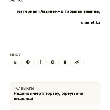
белгісі.
материал «Ақтық дем» кітабынан алынды,
ummet.kz
БӨЛІСУ
АЛДЫҢҒЫ
Надандық дерті төртеу, біреуі ғана
емделеді