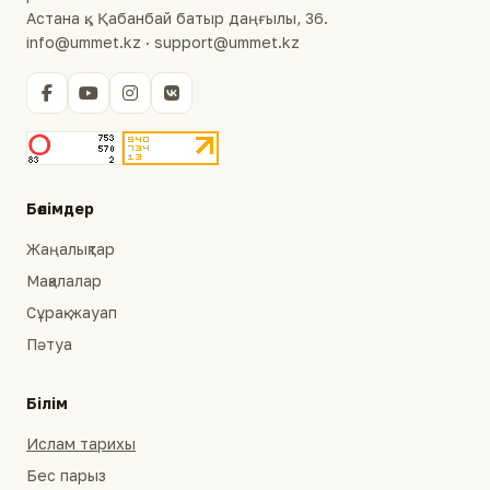
Астана қ., Қабанбай батыр даңғылы, 36.
info@ummet.kz · support@ummet.kz
Бөлімдер
Жаңалықтар
Мақалалар
Сұрақ-жауап
Пәтуа
Білім
Ислам тарихы
Бес парыз