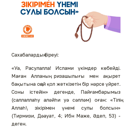
Сахабалардың біреуі:
«Уа, Расулалла! Ислами үкімдер көбейді.
Маған Алланың ризашылығы мен ақырет
бақытына оңай қол жеткізетін бір нәрсе үйрет.
Соны істейін» дегенде, Пайғамбарымыз
(саллаллаһу аләйһи уә сәлләм) оған: «Тілің
Аллаһ\ зікірімен үнемі сулы болсын»
(Тирмизи, Дәауат, 4; Ибн Маже, Әдеп, 53) -
деген.