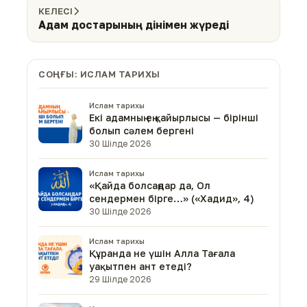
КЕЛЕСІ
Адам достарының дінімен жүреді
СОҢҒЫ: ИСЛАМ ТАРИХЫ
Ислам тарихы
Екі адамның ең қайырлысы — бірінші
болып сәлем бергені
30 Шілде 2026
Ислам тарихы
«Қайда болсаңдар да, Ол
сендермен бірге…» («Хадид», 4)
30 Шілде 2026
Ислам тарихы
Құранда не үшін Алла Тағала
уақытпен ант етеді?
29 Шілде 2026