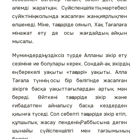
әлемді жаратқан. Сүйіспеншіліктің мәртебесі
сүйіктінің жолында жасалған жанқиярлықпен
өлшенеді. Міне, таңсәріде оянып, Хақ Тағалаға
мінәжат ету де осы жағдайдың айқын
мысалы.
Мүминдердің үздіксіз түрде Алланы зікір ету
сезіміне ие болулары керек. Сондай-ақ зікірдің
ең берекелі уақыты «таңсәрі» уақыты. Алла
Тағала түннің осы бір бөлігінде жасалған
зікірге басқа уақыттағылардан артық мән
береді. Өйткені таңсәріде зікір және
ғибадатпен айналысу басқа кездерден
қиынға түседі. Сол себепті таңсәріде зікір етіп,
құлшылық жасау пенденің Раббысына деген
шынайы сүйіспеншілігі мен тағзымының