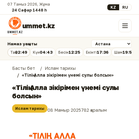
07 Тамыз 2026, Жұма
Select your lan
KZ
RU
24 Сафар 1448 һ.
ummet.kz
Мәзір
Намаз уақыты
02:49
04:43
12:25
17:36
19:56
Таң
Күн
Бесін
Екінті
Шам
Басты бет
Ислам тарихы
«Тілің Алла зікірімен үнемі сулы болсын»
«Тілің Алла зікірімен үнемі сулы
болсын»
Ислам тарихы
08 Мамыр 2025
782 қаралым