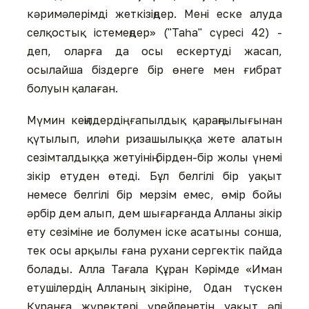
кәримәлерімді жеткізіңдер. Мені еске алуда
селқостық істемеңдер» ("Таһа" сүресі 42) -
деп, оларға да осы ескертуді жасап,
осылайша біздерге бір өнеге мен ғибрат
болуын қалаған.
Мүмин кеңілдердің ғапылдық қараңғылығынан
қүтылып, иләһи ризашылыққа жете алатын
сезімталдыққа жетуінің бірден-бір жолы үнемі
зікір етуден өтеді. Бұл белгілі бір уақыт
немесе белгілі бір мерзім емес, өмір бойы
әрбір дем алып, дем шығарғанда Алланы зікір
ету сезіміне ие болумен іске асатыны сонша,
тек осы арқылы ғана рухани сергектік пайда
болады. Алла Тағала Құран Кәрімде «Иман
етушілердің Алланың зікіріне, Одан түскен
Құранға жүректері үрейленетін уақыт әлі