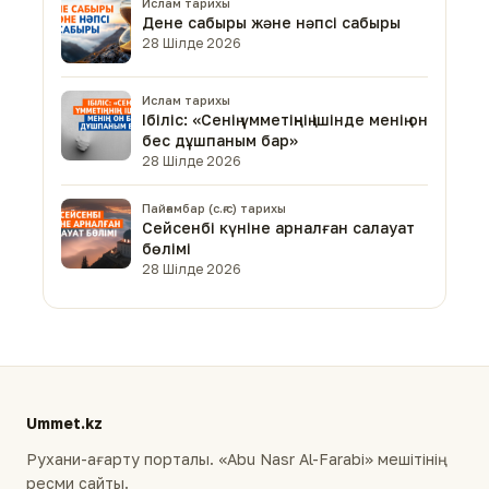
Ислам тарихы
Дене сабыры және нәпсі сабыры
28 Шілде 2026
Ислам тарихы
Ібіліс: «Сенің үмметіңнің ішінде менің он
бес дұшпаным бар»
28 Шілде 2026
Пайғамбар (с.ғ.с) тарихы
Сейсенбі күніне арналған салауат
бөлімі
28 Шілде 2026
Ummet.kz
Рухани-ағарту порталы. «Abu Nasr Al-Farabi» мешітінің
ресми сайты.