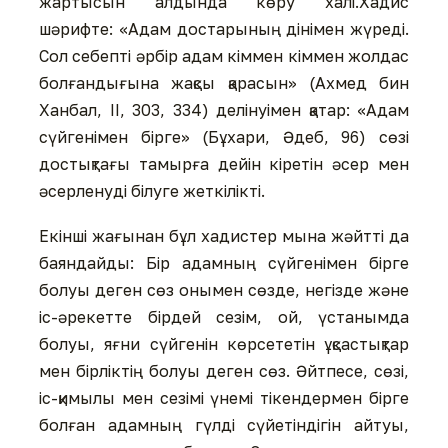
жартысын алдында көру халі.Хадис
шәрифте: «Адам достарының дінімен жүреді.
Сол себепті әрбір адам кіммен кіммен жолдас
болғандығына жақсы қарасын» (Ахмед бин
Ханбал, II, 303, 334) делінуімен қатар: «Адам
сүйгенімен бірге» (Бұхари, Әдеб, 96) сөзі
достықтағы тамырға дейін кіретін әсер мен
әсерленуді білуге жеткілікті.
Екінші жағынан бұл хадистер мына жәйтті да
баяндайды: Бір адамның сүйгенімен бірге
болуы деген сөз онымен сөзде, негізде және
іс-әрекетте бірдей сезім, ой, үстанымда
болуы, яғни сүйгенін көрсететін ұқсастықтар
мен бірліктің болуы деген сөз. Әйтпесе, сөзі,
іс-қимылы мен сезімі үнемі тікендермен бірге
болған адамның гүлді сүйетіндігін айтуы,