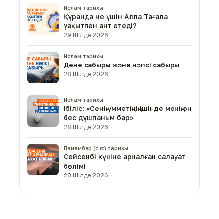
Ислам тарихы
Құранда не үшін Алла Тағала
уақытпен ант етеді?
29 Шілде 2026
Ислам тарихы
Дене сабыры және нәпсі сабыры
28 Шілде 2026
Ислам тарихы
Ібіліс: «Сенің үмметіңнің ішінде менің он
бес дұшпаным бар»
28 Шілде 2026
Пайғамбар (с.ғ.с) тарихы
Сейсенбі күніне арналған салауат
бөлімі
28 Шілде 2026