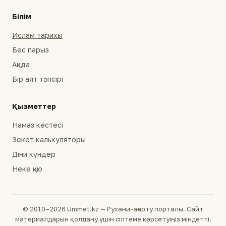
Білім
Ислам тарихы
Бес парыз
Ақида
Бір аят тәпсірі
Қызметтер
Намаз кестесі
Зекет калькуляторы
Діни күндер
Неке қию
© 2010–2026 Ummet.kz — Рухани-ағарту порталы. Сайт
материалдарын қолдану үшін сілтеме көрсетуіңіз міндетті.