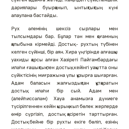
дариялары буырқанып, ынтықтықтың күні
алаулана бастайды.
Рух әлемінің шексіз сырлары мен
тылсымдары бар. Бұлар тән мен қоғамның
қалыбына кірмейді. Достық - рухтың түбінен
келген сүйінші, бір аян. Хира үңгірінде алғашқы
уахиды қарсы алған Хазіреті Пайгамбардағы
иләһи ғашықтық пен достық, кейінгі уақытта оны
сүйіктісінің миғражына үлы құзырға шығарған.
Адам баласын жалғыздықтан құтқаратын
достық, иләһи бір сый. Адам мен
(алейһиссәләм) Хауа анамызға дүниеге
түсірілгеннен кейін қырық жыл бөлек жерлерде
өмір сүргізіп, достық қасіретін тарттырған.
Достық бейне бір рухты екіге бөліп, езінің