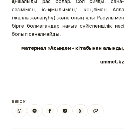
қаншалықты рас болар. Сол сияқты, сана-
сезімімен, іс-қимылымен,’ көңілімен Алла
(жәллә жәләлүһү) және оның үлы Расулымен
бірге болмагандар нағыз сүйіспеншілік иесі
болып саналмайды.
материал «Ақтық дем» кітабынан алынды,
ummet.kz
БӨЛІСУ