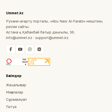
Ummet.kz
Рухани-ағарту порталы. «Abu Nasr Al-Farabi» мешітінің
ресми сайты.
Астана қ., Қабанбай батыр даңғылы, 36.
info@ummet.kz · support@ummet.kz
Бөлімдер
Жаңалықтар
Мақалалар
Сұрақ-жауап
Пәтуа