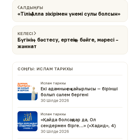
АЛДЫҢҒЫ
«Тілің Алла зікірімен үнемі сулы болсын»
КЕЛЕСІ
Бүгінің – бәстесу, ертеңің – бәйге, мәресі –
жәннат
СОҢҒЫ: ИСЛАМ ТАРИХЫ
Ислам тарихы
Екі адамның ең қайырлысы — бірінші
болып сәлем бергені
30 Шілде 2026
Ислам тарихы
«Қайда болсаңдар да, Ол
сендермен бірге…» («Хадид», 4)
30 Шілде 2026