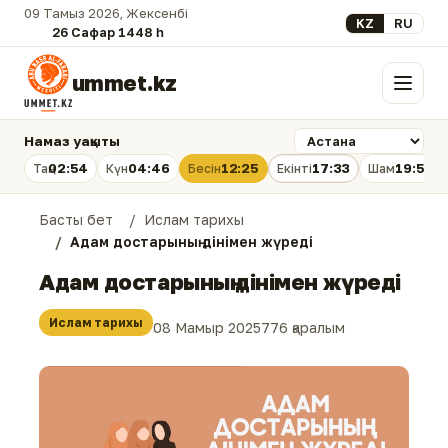
09 Тамыз 2026, Жексенбі
Select your lan
KZ
RU
26 Сафар 1448 һ.
ummet.kz
Мәзір
Намаз уақыты
02:54
04:46
12:25
17:33
19:53
Таң
Күн
Бесін
Екінті
Шам
Басты бет
Ислам тарихы
Адам достарының дінімен жүреді
Адам достарының дінімен жүреді
Ислам тарихы
08 Мамыр 2025
776 қаралым