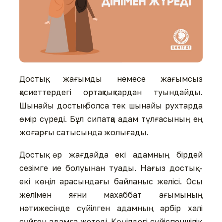
Достық, жағымды немесе жағымсыз
қасиеттердегі ортақтықтардан туындайды.
Шынайы достық болса тек шынайы рухтарда
өмір сүреді. Бұл сипатқа адам түлғасының ең
жоғарғы сатысында жолығады.
Достық әр жағдайда екі адамның бірдей
сезімге ие болуынан туады. Нағыз достық -
екі көңіл арасындағы байланыс желісі. Осы
желімен яғни махаббат ағымының
нәтижесінде сүйілген адамның әрбір халі
сүйген адамға жетеді. Көңілдегі сүйіспеншілік