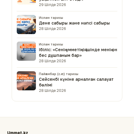
29 Шілде 2026
Ислам тарихы
Дене сабыры және нәпсі сабыры
28 Шілде 2026
Ислам тарихы
Ібіліс: «Сенің үмметіңнің ішінде менің он
бес дұшпаным бар»
28 Шілде 2026
Пайғамбар (с.ғ.с) тарихы
Сейсенбі күніне арналған салауат
бөлімі
28 Шілде 2026
Ummet.kz