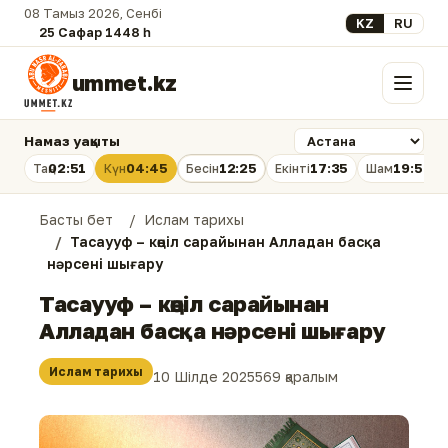
08 Тамыз 2026, Сенбі
Select your lan
KZ
RU
25 Сафар 1448 һ.
ummet.kz
Мәзір
Намаз уақыты
02:51
04:45
12:25
17:35
19:54
Таң
Күн
Бесін
Екінті
Шам
Басты бет
Ислам тарихы
Тасаууф – көңіл сарайынан Алладан басқа
нәрсені шығару
Тасаууф – көңіл сарайынан
Алладан басқа нәрсені шығару
Ислам тарихы
10 Шілде 2025
569 қаралым