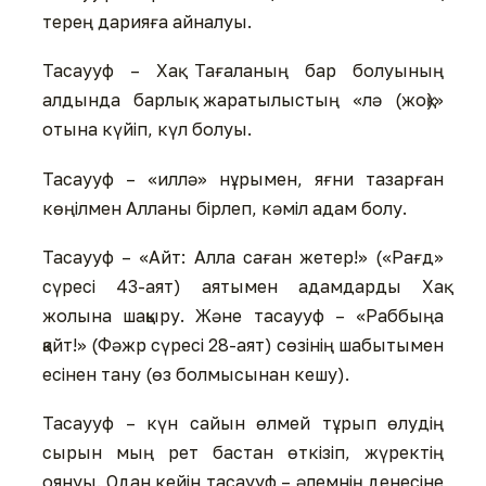
терең дарияға айналуы.
Тасаууф – Хақ Тағаланың бар болуының
алдында барлық жаратылыстың «лә (жоқ)»
отына күйіп, күл болуы.
Тасаууф – «иллә» нұрымен, яғни тазарған
көңілмен Алланы бірлеп, кәміл адам болу.
Тасаууф – «Айт: Алла саған жетер!» («Рағд»
сүресі 43-аят) аятымен адамдарды Хақ
жолына шақыру. Және тасаууф – «Раббыңа
қайт!» (Фәжр сүресі 28-аят) сөзінің шабытымен
есінен тану (өз болмысынан кешу).
Тасаууф – күн сайын өлмей тұрып өлудің
сырын мың рет бастан өткізіп, жүректің
оянуы. Одан кейін тасаууф – әлемнің денесіне