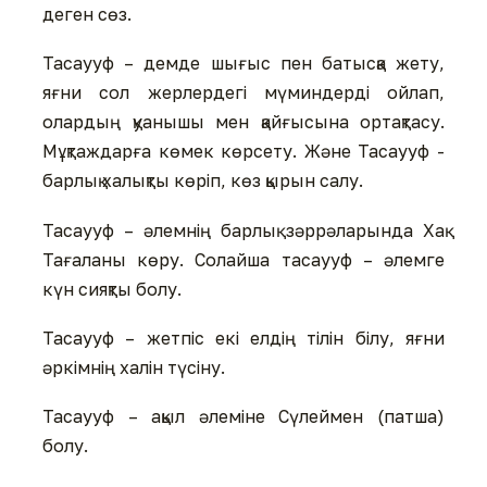
деген сөз.
Тасаууф – демде шығыс пен батысқа жету,
яғни сол жерлердегі мүминдерді ойлап,
олардың қуанышы мен қайғысына ортақтасу.
Мұқтаждарға көмек көрсету. Және Тасаууф -
барлық халықты көріп, көз қырын салу.
Тасаууф – әлемнің барлық зәррәларында Хақ
Тағаланы көру. Солайша тасаууф – әлемге
күн сияқты болу.
Тасаууф – жетпіс екі елдің тілін білу, яғни
әркімнің халін түсіну.
Тасаууф – ақыл әлеміне Сүлеймен (патша)
болу.