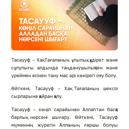
Тасаууф – Хақ Тағаланың ұлылық, құдірет және
сұлулығы алдында таңданушылықпен және
үреймен есінен тану мас әрі көкірегі ояу болу.
Өйткені, Тасаууф – Хақ Тағаланың шексіз
сырларына қайран қалу.
Тасаууф – көңіл сарайынан Аллаһтан басқа
барлық нәрсені шығару. Өйткені, Тасаууф
мүминнің жүрегін Алланың ғаршы болуы