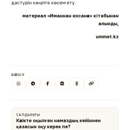
дәстүрін көңілге көсем ету.
материал «Иманнан ихсанға» кітабынан
алынды,
ummet.kz
БӨЛІСУ
АЛДЫҢҒЫ
Көлікте оқылған намаздың кейіннен
қазасын оқу керек пе?