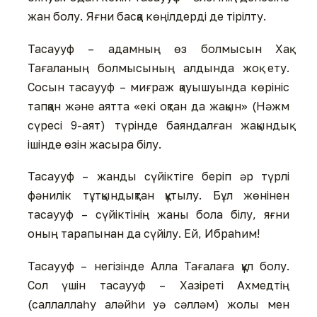
жан болу. Яғни басқа көңілдерді де тірілту.
Тасаууф – адамның өз болмысын Хақ
Тағаланың болмысының алдында жоқ ету.
Сосын тасаууф – миғраж қауышуында көрініс
тапқан және аятта «екі оқтан да жақын» (Нәжм
сүресі 9-аят) түрінде баяндалған жақындық
ішінде өзін жасыра білу.
Тасаууф – жанды сүйіктіге беріп әр түрлі
фәнилік тұтқындықтан құтылу. Бұл жөнінен
тасаууф – сүйіктінің жаны бола білу, яғни
оның тарапынан да сүйілу. Ей, Ибраһим!
Тасаууф – негізінде Алла Тағалаға құл болу.
Сол үшін тасаууф – Хазіреті Ахмедтің
(саллаллаһу аләйһи уә сәлләм) жолы мен