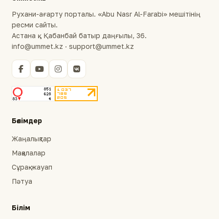
Рухани-ағарту порталы. «Abu Nasr Al-Farabi» мешітінің
ресми сайты.
Астана қ., Қабанбай батыр даңғылы, 36.
info@ummet.kz · support@ummet.kz
Бөлімдер
Жаңалықтар
Мақалалар
Сұрақ-жауап
Пәтуа
Білім