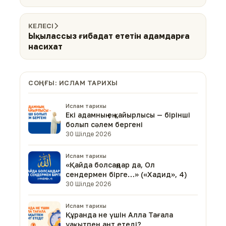
КЕЛЕСІ
Ықылассыз ғибадат ететін адамдарға
насихат
СОҢҒЫ: ИСЛАМ ТАРИХЫ
Ислам тарихы
Екі адамның ең қайырлысы — бірінші
болып сәлем бергені
30 Шілде 2026
Ислам тарихы
«Қайда болсаңдар да, Ол
сендермен бірге…» («Хадид», 4)
30 Шілде 2026
Ислам тарихы
Құранда не үшін Алла Тағала
уақытпен ант етеді?