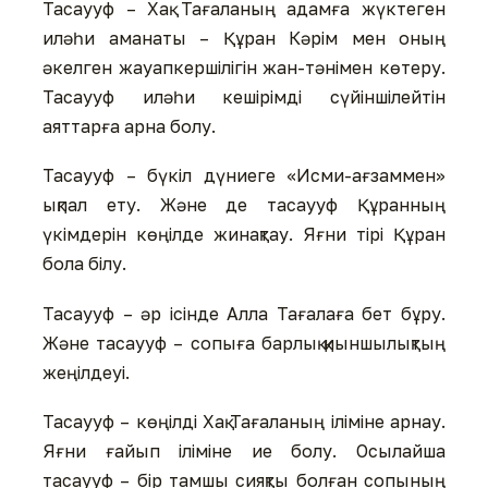
Тасаууф – Хақ Тағаланың адамға жүктеген
иләһи аманаты – Құран Кәрім мен оның
әкелген жауапкершілігін жан-тәнімен көтеру.
Тасаууф иләһи кешірімді сүйіншілейтін
аяттарға арна болу.
Тасаууф – бүкіл дүниеге «Исми-ағзаммен»
ықпал ету. Және де тасаууф Құранның
үкімдерін көңілде жинақтау. Яғни тірі Құран
бола білу.
Тасаууф – әр ісінде Алла Тағалаға бет бұру.
Және тасаууф – сопыға барлық қиыншылықтың
жеңілдеуі.
Тасаууф – көңілді Хақ Тағаланың іліміне арнау.
Яғни ғайып іліміне ие болу. Осылайша
тасаууф – бір тамшы сияқты болған сопының