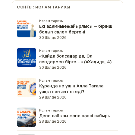
СОҢҒЫ: ИСЛАМ ТАРИХЫ
Ислам тарихы
Екі адамның ең қайырлысы — бірінші
болып сәлем бергені
30 Шілде 2026
Ислам тарихы
«Қайда болсаңдар да, Ол
сендермен бірге…» («Хадид», 4)
30 Шілде 2026
Ислам тарихы
Құранда не үшін Алла Тағала
уақытпен ант етеді?
29 Шілде 2026
Ислам тарихы
Дене сабыры және нәпсі сабыры
28 Шілде 2026