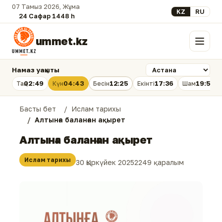
07 Тамыз 2026, Жұма
Select your lan
KZ
RU
24 Сафар 1448 һ.
ummet.kz
Мәзір
Намаз уақыты
02:49
04:43
12:25
17:36
19:56
Таң
Күн
Бесін
Екінті
Шам
Басты бет
Ислам тарихы
Алтынға баланған ақырет
Алтынға баланған ақырет
Ислам тарихы
30 Қыркүйек 2025
2249 қаралым