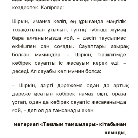
кездеспек. Кәпірлер:
Шіркін, иманға келіп, ең құрығанда мәңгілік
тозақ отынан құтылып, түптің түбінде жұмаққа
бара алғанымызда ғой, – десіп таусылмас
өкінішпен сан соғады. Сауаптары азырақ
болған мүминдер: – Шіркін, тіршілігімде
көбірек сауапты іс жасауым керек еді, –
деседі. Ал сауабы көп мүмин болса:
– Шіркін, қазіргі дәрежеме одан да артық
дәреже қосатын көбірек намаз оқып, ораза
ұстап, одан да көбірек сауап іс жасағанымда
ғой, – деп ол да тамсанады екен.
материал «Тағылым тамшылары» кітабынан
алынды,