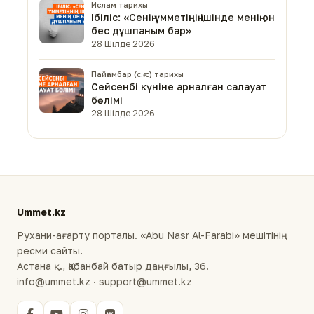
Ислам тарихы
Ібіліс: «Сенің үмметіңнің ішінде менің он
бес дұшпаным бар»
28 Шілде 2026
Пайғамбар (с.ғ.с) тарихы
Сейсенбі күніне арналған салауат
бөлімі
28 Шілде 2026
Ummet.kz
Рухани-ағарту порталы. «Abu Nasr Al-Farabi» мешітінің
ресми сайты.
Астана қ., Қабанбай батыр даңғылы, 36.
info@ummet.kz · support@ummet.kz