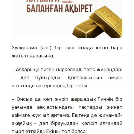
Зұлқарнайн (а.с.) бір түні жолда кетіп бара
жатып жасағына:
– Аяқтарыңа тиген нәрселерді тегіс жинаңдар!
– деп бұйырады. Қолбасшының әмірін
естігенде әскерлердің бір тобы:
– Онсыз да көп жүріп шаршадық. Түннің бір
уағында аяқ астындағы тастарды жинап
өзімізге жүк қып қайтеміз. Ештеңе де жинамай-
ақ қояйық, – деп бірауыздан келісіп алғандай
тырп етпейді. Екінші топ болса: