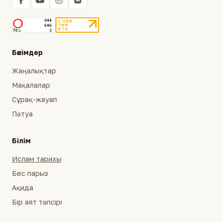
Бөлімдер
Жаңалықтар
Мақалалар
Сұрақ-жауап
Пәтуа
Білім
Ислам тарихы
Бес парыз
Ақида
Бір аят тәпсірі