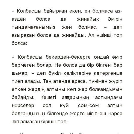
– Қолбасшы бұйырған екен, ең болмаса аз-
аздан болса да жинайық. Әмірін
тыңдамағанымыз жөн болмас, – деп
азырақтан болса да жинайды. Ал үшінші топ
болса:
– Қолбасшы бекерден-бекерге ондай әмір
бермеген болар. Не болса да бір білгені бар
шығар, – деп бүкіл көліктеріне көтергенше
тиеп алады. Таң атқанда қараса, түнімен жүріп
өткен жердің алтыны көп жер болғандығын
байқайды. Кешегі аяқтарының астындағы
нәрселер сол күйі сом-сом алтын
болғандығын білгенде жерге иіліп еш нәрсе
іліп алмаған бірінші топ: