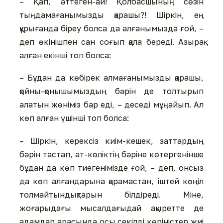
– Қап, әттеген-ай! Қолбасшының сөзін
тыңдамағанымызды қарашы?! Шіркін, ең
құрығанда біреу болса да алғанымызда ғой, –
деп өкінішпен сан соғып қала береді. Азырақ
алған екінші топ болса:
– Бұдан да көбірек алмағанымызды қарашы,
қойны-қонышымыздың бәрін де толтырып
алатын жөніміз бар еді, – деседі мұңайып. Ал
көп алған үшінші топ болса:
– Шіркін, керексіз киім-кешек, заттардың
бәрін тастап, ат-көліктің бәріне көтергенінше
бұдан да көп тиегенімізде ғой, – деп, онсыз
да көп алғандарына қарамастан, іштей көңіл
толмайтындықтарын білдіреді. Міне,
жоғарыдағы мысалдағыдай ақыретте де
адамдар арасында осы секілді көріністер жиі