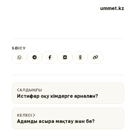
ummet.kz
БӨЛІСУ
АЛДЫҢҒЫ
Истиғфар оқу кімдерге арналған?
КЕЛЕСІ
Адамды асыра мақтау жөн бе?