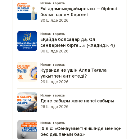
Ислам тарихы
Екі адамның ең қайырлысы — бірінші
болып сәлем бергені
30 Шілде 2026
Ислам тарихы
«Қайда болсаңдар да, Ол
сендермен бірге…» («Хадид», 4)
30 Шілде 2026
Ислам тарихы
Құранда не үшін Алла Тағала
уақытпен ант етеді?
29 Шілде 2026
Ислам тарихы
Дене сабыры және нәпсі сабыры
28 Шілде 2026
Ислам тарихы
Ібіліс: «Сенің үмметіңнің ішінде менің он
бес дұшпаным бар»