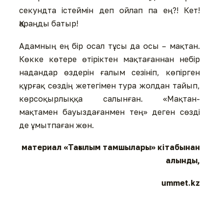
секундта істеймін деп ойлап па ең?! Кет!
Қараңды батыр!
Адамның ең бір осал тұсы да осы – мақтан.
Көкке көтере өтіріктен мақтағаннан небір
надандар өздерін ғалым сезініп, көпірген
құрғақ сөздің жетегімен тура жолдан тайып,
көрсоқырлыққа салынған. «Мақтан-
мақтамен бауыздағанмен тең» деген сөзді
де ұмытпаған жөн.
материал «Тағылым тамшылары» кітабынан
алынды,
ummet.kz