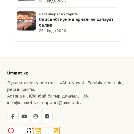
28 Шілде 2026
Пайғамбар (с.ғ.с) тарихы
Сейсенбі күніне арналған салауат
бөлімі
28 Шілде 2026
Ummet.kz
Рухани-ағарту порталы. «Abu Nasr Al-Farabi» мешітінің
ресми сайты.
Астана қ., Қабанбай батыр даңғылы, 36.
info@ummet.kz · support@ummet.kz