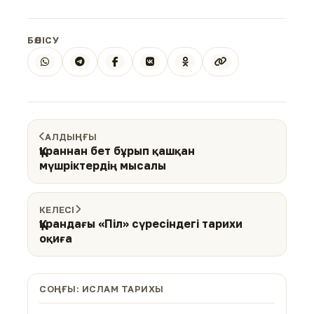
БӨЛІСУ
АЛДЫҢҒЫ
Құраннан бет бұрып қашқан
мүшріктердің мысалы
КЕЛЕСІ
Құрандағы «Піл» сүресіндегі тарихи
оқиға
СОҢҒЫ: ИСЛАМ ТАРИХЫ