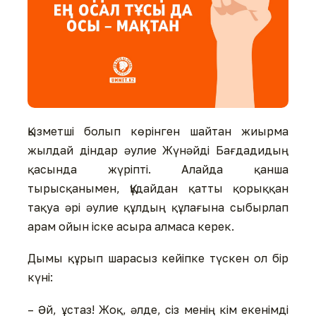
Қызметші болып көрінген шайтан жиырма
жылдай діндар әулие Жүнәйді Бағдадидың
қасында жүріпті. Алайда қанша
тырысқанымен, Құдайдан қатты қорыққан
тақуа әрі әулие құлдың құлағына сыбырлап
арам ойын іске асыра алмаса керек.
Дымы құрып шарасыз кейіпке түскен ол бір
күні:
– Әй, ұстаз! Жоқ, әлде, сіз менің кім екенімді