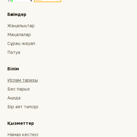
Бөлімдер
Жаңалықтар
Мақалалар
Сұрақ-жауап
Пәтуа
Білім
Ислам тарихы
Бес парыз
Ақида
Бір аят тәпсірі
Қызметтер
Намаз кестесі