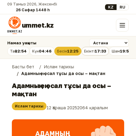
09 Тамыз 2026, Жексенбі
Select your lan
KZ
RU
26 Сафар 1448 һ.
ummet.kz
Мәзір
Намаз уақыты
02:54
04:46
12:25
17:33
19:53
Таң
Күн
Бесін
Екінті
Шам
Басты бет
Ислам тарихы
Адамның ең осал тұсы да осы – мақтан
Адамның ең осал тұсы да осы –
мақтан
Ислам тарихы
12 Қараша 2025
2064 қаралым