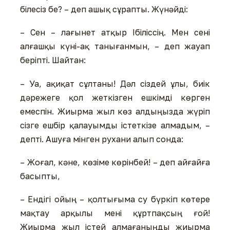
білесіз бе? – деп ашық сұрапты. Жүнәйді:
– Сен – лағынет атқыр Ібіліссің. Мен сені
алғашқы күні-ақ танығанмын, – деп жауап
беріпті. Шайтан:
– Уа, ақиқат сұлтаны! Дәл сіздей ұлы, биік
дәрежеге қол жеткізген ешкімді көрген
емеспін. Жиырма жыл көз алдыңызда жүріп
сізге ешбір қалауымды істеткізе алмадым, –
депті. Ашуға мінген рухани алып сонда:
– Жоғал, кәне, көзіме көрінбей! – деп айғайға
басыпты,
– Ендігі ойың – қолтығыма су бүркіп көтере
мақтау арқылы мені құртпақсың ғой!
Жиырма жыл істей алмағаныңды жиырма