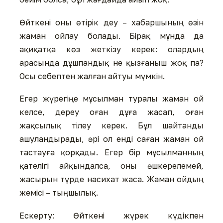
Өйткені оны өтірік деу – хабаршының өзін
жаман ойлау болады. Бірақ мұнда да
ақиқатқа көз жеткізу керек: олардың
арасында дұшпандық не қызғаныш жоқ па?
Осы себептен жалған айтуы мүмкін.
Егер жүрегіңе мұсылман туралы жаман ой
келсе, дереу оған дұға жасап, оған
жақсылық тілеу керек. Бұл шайтанды
ашуландырады, әрі ол енді саған жаман ой
тастауға қорқады. Егер бір мұсылманның
қателігі айқындалса, оны әшкерелемей,
жасырын түрде насихат жаса. Жаман ойдың
жемісі – тыңшылық.
Ескерту: Өйткені жүрек күдікпен