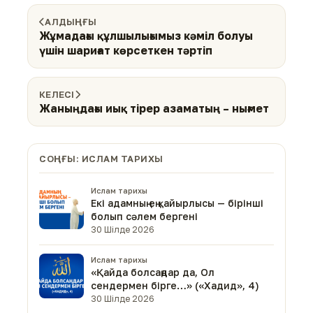
АЛДЫҢҒЫ
Жұмадағы құлшылығымыз кәміл болуы
үшін шариғат көрсеткен тәртіп
КЕЛЕСІ
Жаныңдағы иық тірер азаматың – нығмет
СОҢҒЫ: ИСЛАМ ТАРИХЫ
Ислам тарихы
Екі адамның ең қайырлысы — бірінші
болып сәлем бергені
30 Шілде 2026
Ислам тарихы
«Қайда болсаңдар да, Ол
сендермен бірге…» («Хадид», 4)
30 Шілде 2026