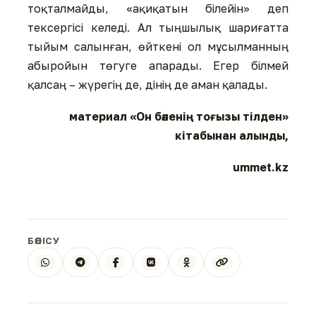
тоқталмайды, «ақиқатын білейін» деп
тексергісі келеді. Ал тыңшылық шариғатта
тыйым салынған, өйткені ол мұсылманның
абыройын төгуге апарады. Егер білмей
қалсаң – жүрегің де, дінің де аман қалады.
материал «Он бәленің тоғызы тілден»
кітабынан алынды,
ummet.kz
БӨЛІСУ