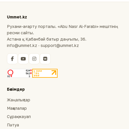
Ummet.kz
Рухани-ағарту порталы. «Abu Nasr Al-Farabi» мешітінің
ресми сайты.
Астана қ., Қабанбай батыр даңғылы, 36.
info@ummet.kz · support@ummet.kz
Бөлімдер
Жаңалықтар
Мақалалар
Сұрақ-жауап
Пәтуа