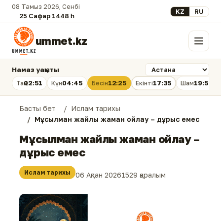
08 Тамыз 2026, Сенбі
Select your lan
KZ
RU
25 Сафар 1448 һ.
ummet.kz
Мәзір
Намаз уақыты
02:51
04:45
12:25
17:35
19:54
Таң
Күн
Бесін
Екінті
Шам
Басты бет
Ислам тарихы
Мұсылман жайлы жаман ойлау – дұрыс емес
Мұсылман жайлы жаман ойлау –
дұрыс емес
Ислам тарихы
06 Ақпан 2026
1529 қаралым