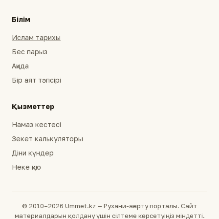
Білім
Ислам тарихы
Бес парыз
Ақида
Бір аят тәпсірі
Қызметтер
Намаз кестесі
Зекет калькуляторы
Діни күндер
Неке қию
© 2010–2026 Ummet.kz — Рухани-ағарту порталы. Сайт
материалдарын қолдану үшін сілтеме көрсетуіңіз міндетті.