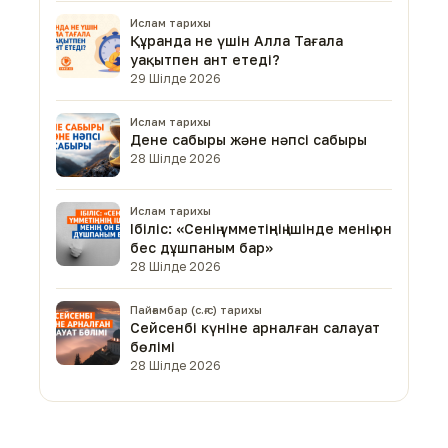
Ислам тарихы
Құранда не үшін Алла Тағала
уақытпен ант етеді?
29 Шілде 2026
Ислам тарихы
Дене сабыры және нәпсі сабыры
28 Шілде 2026
Ислам тарихы
Ібіліс: «Сенің үмметіңнің ішінде менің он
бес дұшпаным бар»
28 Шілде 2026
Пайғамбар (с.ғ.с) тарихы
Сейсенбі күніне арналған салауат
бөлімі
28 Шілде 2026