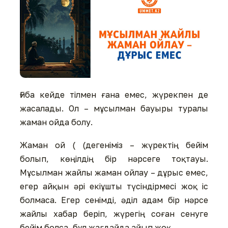
Ғиба кейде тілмен ғана емес, жүрекпен де
жасалады. Ол – мұсылман бауыры туралы
жаман ойда болу.
Жаман ой ( (дегеніміз – жүректің бейім
болып, көңілдің бір нәрсеге тоқтауы.
Мұсылман жайлы жаман ойлау – дұрыс емес,
егер айқын әрі екіұшты түсіндірмесі жоқ іс
болмаса. Егер сенімді, әділ адам бір нәрсе
жайлы хабар беріп, жүрегің соған сенуге
бейім болса, бұл жағдайда айып жоқ.