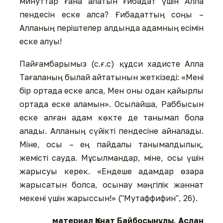
минуттар ғана алатын ғибадат үшін Алла
пендесін еске алса? Ғибадаттың соңы –
Алланың періштелер алдында адамның есімін
еске алуы!
Пайғамбарымыз (с.ғ.с) құдси хадисте Алла
Тағаланың былай айтатынын жеткізеді: «Мені
бір ортада еске алса, Мен оны одан қайырлы
ортада еске аламын». Осылайша, Раббысын
еске алған адам көкте де танымал бола
алады. Алланың сүйікті пендесіне айналады.
Міне, осы – ең пайдалы танымалдылық,
жемісті сауда. Мұсылмандар, міне, осы үшін
жарысуы керек. «Ендеше адамдар өзара
жарысатын болса, осынау мәңгілік жәннат
мекені үшін жарыссын!» ("Мутаффифин", 26).
материал Қанат Байбосынұлы, Аслан