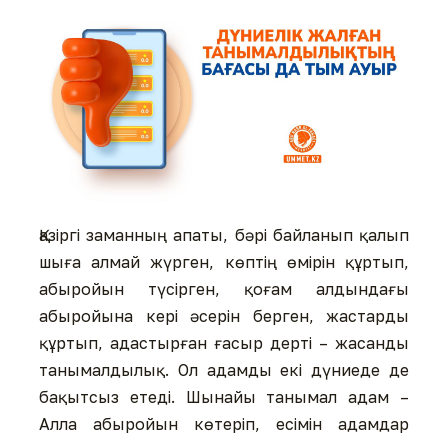
Қазіргі заманның апаты, бәрі байланып қалып
шыға алмай жүрген, көптің өмірін құртып,
абыройын түсірген, қоғам алдындағы
абыройына кері әсерін берген, жастарды
құртып, адастырған ғасыр дерті – жасанды
танымалдылық. Ол адамды екі дүниеде де
бақытсыз етеді. Шынайы танымал адам –
Алла абыройын көтеріп, есімін адамдар