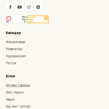
Бөлімдер
Жаңалықтар
Мақалалар
Сұрақ-жауап
Пәтуа
Білім
Ислам тарихы
Бес парыз
Ақида
Бір аят тәпсірі