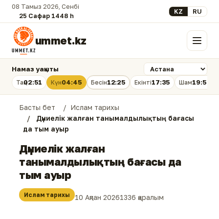
08 Тамыз 2026, Сенбі
Select your lan
KZ
RU
25 Сафар 1448 һ.
ummet.kz
Мәзір
Намаз уақыты
02:51
04:45
12:25
17:35
19:54
Таң
Күн
Бесін
Екінті
Шам
Басты бет
Ислам тарихы
Дүниелік жалған танымалдылықтың бағасы
да тым ауыр
Дүниелік жалған
танымалдылықтың бағасы да
тым ауыр
Ислам тарихы
10 Ақпан 2026
1336 қаралым