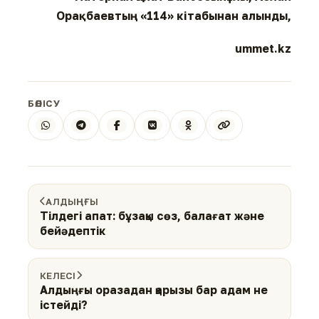
Орақбаевтың «114» кітабынан алынды,
ummet.kz
БӨЛІСУ
АЛДЫҢҒЫ
Тілдегі апат: бұзақы сөз, балағат және
бейәдептік
КЕЛЕСІ
Алдыңғы оразадан қарызы бар адам не
істейді?