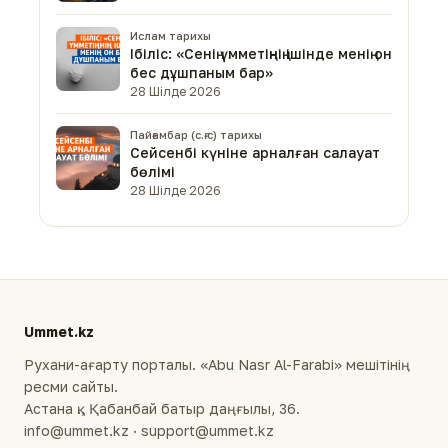
Ислам тарихы
Ібіліс: «Сенің үмметіңнің ішінде менің он
бес дұшпаным бар»
28 Шілде 2026
Пайғамбар (с.ғ.с) тарихы
Сейсенбі күніне арналған салауат
бөлімі
28 Шілде 2026
Ummet.kz
Рухани-ағарту порталы. «Abu Nasr Al-Farabi» мешітінің
ресми сайты.
Астана қ., Қабанбай батыр даңғылы, 36.
info@ummet.kz · support@ummet.kz