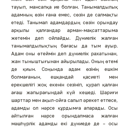
тауып, мансапқа ие болған. Танымалдылық
адамның өзін ғана емес, сөзін де салмақты
етеді. Танымал адамдардың сөзін орындау
арқылы қалғандар арман-мақсаттарыма
жетемін деп ойлайды. Дүниелік жалған
танымалдылықтың бағасы да тым ауыр.
Адам оны өтеймін деп дүниелік рахатынан,
жан тыныштығынан айырылады. Оның өтемі
де қиын. Соңында адам өзінің ешкім
болмағанын, ешқандай қасиеті мен
ерекшелігі жоқ екенін сезініп, қурап қалған
ағаш жапырағындай күй кешеді. Шариғи
шарттар мен ақыл-ойға салып әрекет етпесе,
адамды ол нәрсе құрдымға апарады. Осы
айтылған нәрсе орындалмаса жалған
мәшһүрлік адамды екі дүниеде де – осы