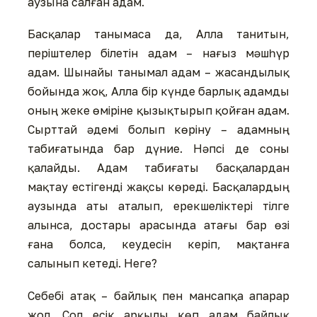
аузына салған адам.
Басқалар танымаса да, Алла танитын,
періштелер білетін адам – нағыз мәшһүр
адам. Шынайы танымал адам – жасандылық
бойында жоқ, Алла бір күнде барлық адамды
оның жеке өміріне қызықтырып қойған адам.
Сырттай әдемі болып көріну – адамның
табиғатында бар дүние. Нәпсі де соны
қалайды. Адам табиғаты басқалардан
мақтау естігенді жақсы көреді. Басқалардың
аузында аты аталып, ерекшеліктері тілге
алынса, достары арасында атағы бар өзі
ғана болса, кеудесін керіп, мақтанға
салынып кетеді. Неге?
Себебі атақ – байлық пен мансапқа апарар
жол. Сол есік арқылы көп адам байлық