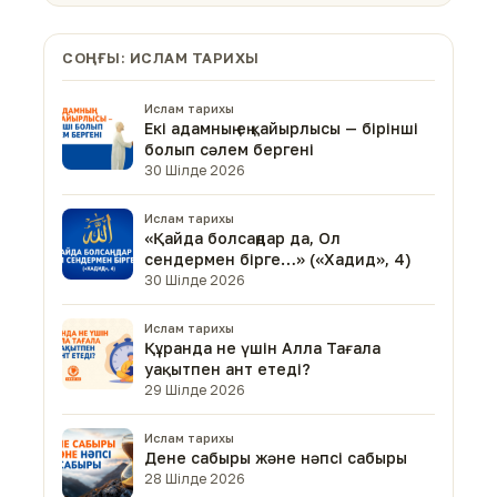
СОҢҒЫ: ИСЛАМ ТАРИХЫ
Ислам тарихы
Екі адамның ең қайырлысы — бірінші
болып сәлем бергені
30 Шілде 2026
Ислам тарихы
«Қайда болсаңдар да, Ол
сендермен бірге…» («Хадид», 4)
30 Шілде 2026
Ислам тарихы
Құранда не үшін Алла Тағала
уақытпен ант етеді?
29 Шілде 2026
Ислам тарихы
Дене сабыры және нәпсі сабыры
28 Шілде 2026