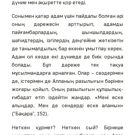
дүние мен ақыретте қор етеді.
Сонымен қатар адам үшін пайдалы болған әрі
оның дәрежесін арттырып, адамды
пайғамбарлардың, шыншылдардың,
шәһидтердің, ізгілердің деңгейіне жеткізетін
де танымалдылық бар екенін ұмытпау керек.
Адам ол кезде екі дүниеде де биік орында
болады. Бұл дәреже тек тақуа
мұсылмандарға арналған. Олар – сөздерімен
де, істерімен де Алланың разылығын бәрінен
жоғары қойып, Оның разылығын құлшылық-
ғибадат етіп іздейтін жандар. «Мені еске
алыңдар, Мен де сендерді еске аламын»
("Бақара", 152).
Неткен құрмет? Неткен сый? Бірнеше