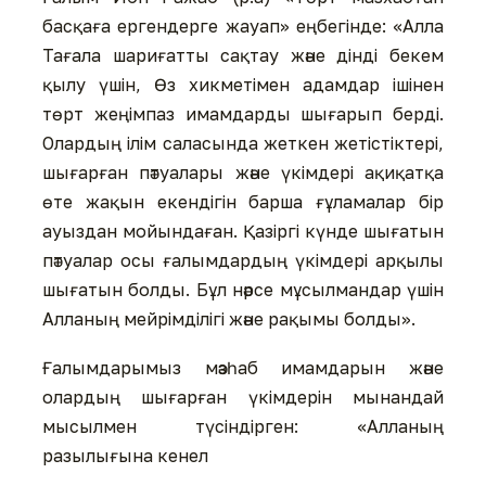
басқаға ергендерге жауап» еңбегінде: «Алла
Тағала шариғатты сақтау және дінді бекем
қылу үшін, Өз хикметімен адамдар ішінен
төрт жеңімпаз имамдарды шығарып берді.
Олардың ілім саласында жеткен жетістіктері,
шығарған пәтуалары және үкімдері ақиқатқа
өте жақын екендігін барша ғұламалар бір
ауыздан мойындаған. Қазіргі күнде шығатын
пәтуалар осы ғалымдардың үкімдері арқылы
шығатын болды. Бұл нәрсе мұсылмандар үшін
Алланың мейрімділігі және рақымы болды».
Ғалымдарымыз мәзһаб имамдарын және
олардың шығарған үкімдерін мынандай
мысылмен түсіндірген: «Алланың
разылығына кенел