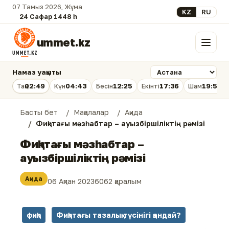
07 Тамыз 2026, Жұма
Select your lan
KZ
RU
24 Сафар 1448 һ.
ummet.kz
Мәзір
Намаз уақыты
02:49
04:43
12:25
17:36
19:56
Таң
Күн
Бесін
Екінті
Шам
Басты бет
Мақалалар
Ақида
Фиқһтағы мәзһабтар – ауызбіршіліктің рәмізі
Фиқһтағы мәзһабтар –
ауызбіршіліктің рәмізі
Ақида
06 Ақпан 2023
6062 қаралым
фиқһ
Фиқһтағы тазалық түсінігі қандай?