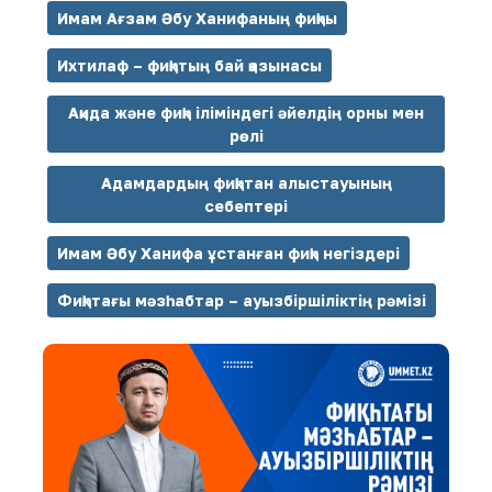
Имам Ағзам Әбу Ханифаның фиқһы
Ихтилаф – фиқһтың бай қазынасы
Ақида және фиқһ іліміндегі әйелдің орны мен
рөлі
Адамдардың фиқһтан алыстауының
себептері
Имам Әбу Ханифа ұстанған фиқһ негіздері
Фиқһтағы мәзһабтар – ауызбіршіліктің рәмізі