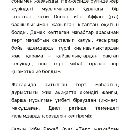
сонымен жазғызды. Нәтижесінде бүгінде жер
жүзіндегі мұсылмандар Құранды бір
кітаптан, яғни Оспан ибн Аффан (р.а)
басшылығымен жазылған кітаптан оқитын
болды. Демек көптеген мәзһабтар арасынан
төрт мәзһабтың сақталып қалуы, ғасырлар
бойы адамдарды түрлі қиыншылықтардан
және қарама – қайшылықтардан сақтап
келуінде, осы төрт мәзһаб оразан зор
қызметке ие болды».
Жоғарыда айтылған төрт мәзһабтың
дұрыстығы және ақиқатта екендігі жайлы,
барша мұсылман үмбеті бірауздан (ижмағ)
мақұлдаған. Дәлел ретінде төмендегі
ғалымдардың сөздерін келтіреміз:
Ғалым Ибн Ражаб (р.а) «Төрт мазхабтан