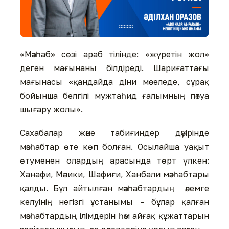
«Мәзһаб» сөзі араб тілінде: «жүретін жол»
деген мағынаны білдіреді. Шариғаттағы
мағынасы «қандайда діни мәселеде, сұрақ
бойынша белгілі мужтаһид ғалымның пәтуа
шығару жолы».
Сахабалар және табиғиндер дәуірінде
мәзһабтар өте көп болған. Осылайша уақыт
өтуменен олардың арасында төрт үлкен:
Ханафи, Мәлики, Шафиғи, Ханбали мәзһабтары
қалды. Бұл айтылған мәзһабтардың әлемге
келуінің негізгі ұстанымы – бұлар қалған
мәзһабтардың ілімдерін һәм айғақ құжаттарын