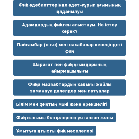
Фиқһ әдебиеттерінде әдет-ғұрып ұғымының
қолданылуы
Адамдардың фиқһтен алыстауы. Не істеу
керек?
Пайғамбар (с.ғ.с) мен сахабалар кезеңіндегі
фиқһ
Шариғат пен фиқһ ұғымдарының
айырмашылығы
Фиқһи мазһабтардың хақтығы жайлы
заманауи дәлелдер мен пәтуалар
Білім мен фиқһтың мәні және ерекшелігі
Фиқһ ғылымы білгірлерінің ұстанған жолы
Ұмытуға қатысты фиқһ мәселелері