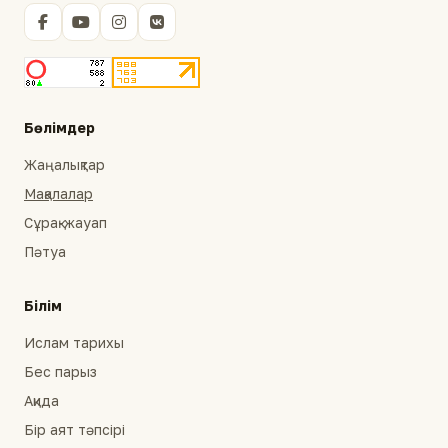
Бөлімдер
Жаңалықтар
Мақалалар
Сұрақ-жауап
Пәтуа
Білім
Ислам тарихы
Бес парыз
Ақида
Бір аят тәпсірі