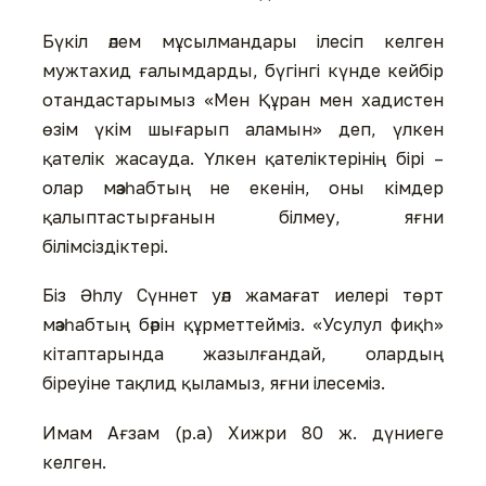
Бүкіл әлем мұсылмандары ілесіп келген
мужтахид ғалымдарды, бүгінгі күнде кейбір
отандастарымыз «Мен Құран мен хадистен
өзім үкім шығарып аламын» деп, үлкен
қателік жасауда. Үлкен қателіктерінің бірі –
олар мәзһабтың не екенін, оны кімдер
қалыптастырғанын білмеу, яғни
білімсіздіктері.
Біз Әһлу Сүннет уәл жамағат иелері төрт
мәзһабтың бәрін құрметтейміз. «Усулул фиқһ»
кітаптарында жазылғандай, олардың
біреуіне тақлид қыламыз, яғни ілесеміз.
Имам Ағзам (р.а) Хижри 80 ж. дүниеге
келген.