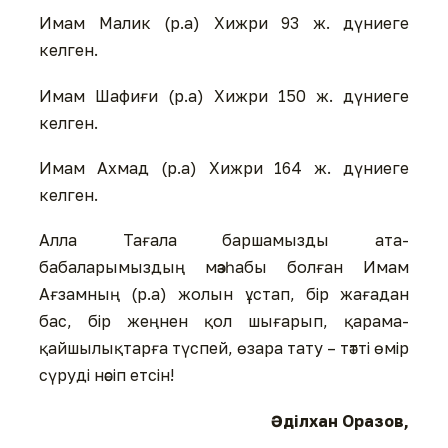
Имам Малик (р.а) Хижри 93 ж. дүниеге
келген.
Имам Шафиғи (р.а) Хижри 150 ж. дүниеге
келген.
Имам Ахмад (р.а) Хижри 164 ж. дүниеге
келген.
Алла Тағала баршамызды ата-
бабаларымыздың мәзһабы болған Имам
Ағзамның (р.а) жолын ұстап, бір жағадан
бас, бір жеңнен қол шығарып, қарама-
қайшылықтарға түспей, өзара тату – тәтті өмір
сүруді нәсіп етсін!
Әділхан Оразов,