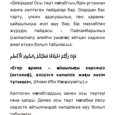
«Біліңіздер! Осы төрт мәзһабтың бірін ұстанған
жанға көптеген пайдалар бар. Олардан бас
тарту, үлкен адасушылық пен қарама-
қайшылыққа жол ашу бар. Бір мазхабпен
жүрудің пайдасы – Пайғамбарымыз
(саллаллаһу алейһи уә сәлләм) айтқан хадиске
амал еткен болып табыласыз:
فَإِذَا رَأَيْتُمُ اخْتِلَافًا فَعَلَيْكُمْ بِالسَّوَادِ الْأَعْظَمِ
«Егер қарама – қайшылықты көрсеңіз
(ихтиләф), өзіңізге көпшілік жақты ләзім
тұтыңыз»,
(Имам Ибн Мәжә риуаяты).»
Көптеген мәзһабтардың ішінен осы төртеуі
ғана қалды. Демек осы төрт мәзһабқа ілесу
хадисте айтылғандай көпшілікке еру болып
табылады.