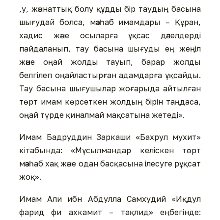
,у, жәннаттық болу құдды бір таудың басына
шығудай болса, мәзһаб имамдары – Құран,
хадис және осыларға ұқсас дәлелдерді
пайдаланып, тау басына шығуды ең жеңіл
және оңай жолды тауып, барар жолды
белгілеп оңайластырған адамдарға ұқсайды.
Тау басына шығушылар жоғарыда айтылған
төрт имам көрсеткен жолдың бірін таңдаса,
оңай түрде қиналмай мақсатына жетеді».
Имам Бадруддин Заркаши «Бахрул мухит»
кітабында: «Мұсылмандар келіскен төрт
мәзһаб хақ және одан басқасына ілесуге рұқсат
жоқ».
Имам Али ибн Абдулла Самхудий «Иқдул
фарид фи ахкамит – тақлид» еңбегінде: