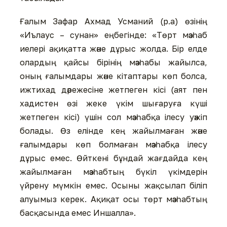
Ғалым Зафар Ахмад Усманий (р.а) өзінің
«Иълаус – сунан» еңбегінде: «Төрт мәзһаб
иелері ақиқатта және дұрыс жолда. Бір елде
олардың қайсы бірінің мәзһабы жайылса,
оның ғалымдары және кітаптары көп болса,
ижтихад дәрежесіне жетпеген кісі (аят пен
хадистен өзі жеке үкім шығаруға күші
жетпеген кісі) үшін сол мәзһабқа ілесу уәжіп
болады. Өз елінде кең жайылмаған және
ғалымдары көп болмаған мәзһабқа ілесу
дұрыс емес. Өйткені бұндай жағдайда кең
жайылмаған мәзһабтың бүкіл үкімдерін
үйрену мүмкін емес. Осыны жақсылап біліп
алуымыз керек. Ақиқат осы төрт мәзһабтың
басқасында емес Иншалла».