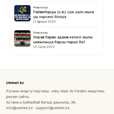
Мақалалар
Пайғамбарды (с.ғ.с) сүю үшін мына
үш нәрсені біліңіз
11 Қараша 2024
Мақалалар
Умраға барған адамға келесі жылы
қажылыққа баруы парыз ба?
16 Сәуір 2024
Ummet.kz
Рухани-ағарту порталы. «Abu Nasr Al-Farabi» мешітінің
ресми сайты.
Астана қ., Қабанбай батыр даңғылы, 36.
info@ummet.kz · support@ummet.kz