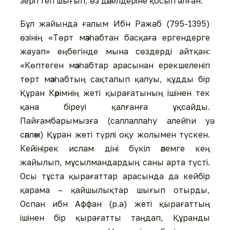
зеріттеп шығып, өз дәлелдеріне қосып алған.
Бұл жайында ғалым Ибн Ражаб (795-1395)
өзінің «Төрт мәзһабтан басқаға ергендерге
жауап» еңбегінде мына сөздерді айтқан:
«Көптеген мәзһабтар арасынан ерекшеленіп
төрт мәзһабтың сақталып қалуы, құдды бір
Құран Кәрімнің жеті қырағатының ішінен тек
қана біреуі қалғанға ұқсайды.
Пайғамбарымызға (саллаллаһу алейһи уә
сәлләм) Құран жеті түрлі оқу жолымен түскен.
Кейінірек ислам діні бүкіл әлемге кең
жайылып, мұсылмандардың саны арта түсті.
Осы тұста қырағаттар арасында да кейбір
қарама – қайшылықтар шығып отырды,
Оспан ибн Аффан (р.а) жеті қырағаттың
ішінен бір қырағатты таңдап, Құранды