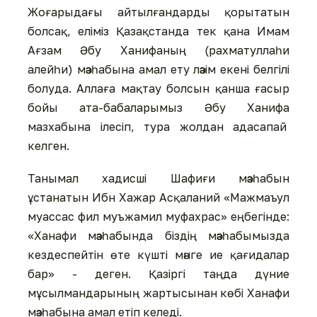
Жоғарыдағы айтылғандарды қорытатын
болсақ, еліміз Қазақстанда тек қана Имам
Ағзам Әбу Ханифаның (рахматуллаһи
алейһи) мәзһабына амал ету ләзім екені белгілі
болуда. Аллаға мақтау болсын қанша ғасыр
бойы ата-бабаларымыз Әбу Ханифа
мазхабына ілесіп, тура жолдан адасапай
келген.
Танымал хадисші Шафиғи мәзһабын
ұстанатын Ибн Хажар Асқаланий «Мажмаъул
муассас фил муъжамил муфахрас» еңбегінде:
«Ханафи мәзһабында біздің мәзһабымызда
кездеспейтін өте күшті мәнге ие қағидалар
бар» - деген. Қазіргі таңда дүние
мұсылмандарының жартысынан көбі Ханафи
мәзһабына амал етіп келеді.