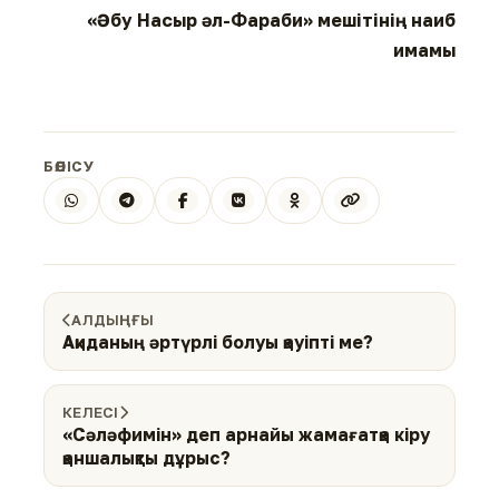
«Әбу Насыр әл-Фараби» мешітінің наиб
имамы
БӨЛІСУ
АЛДЫҢҒЫ
Ақиданың әртүрлі болуы қауіпті ме?
КЕЛЕСІ
«Сәләфимін» деп арнайы жамағатқа кіру
қаншалықты дұрыс?