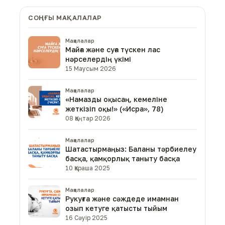
СОҢҒЫ МАҚАЛАЛАР
Мақалалар
Майға және суға түскен лас
нәрселердің үкімі
15 Маусым 2026
Мақалалар
«Намазды оқысаң, кемеліне
жеткізіп оқы!» («Исра», 78)
08 Қаңтар 2026
Мақалалар
Шатастырмаңыз: Баланы тәрбиелеу
басқа, қамқорлық таныту басқа
10 Қараша 2025
Мақалалар
Рукуғта және сәждеде имамнан
озып кетуге қатысты тыйым
16 Сәуір 2025