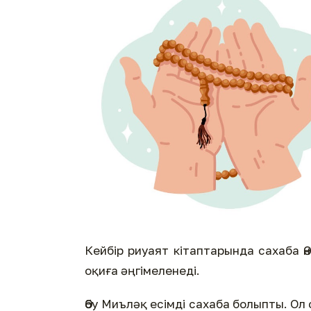
Кейбір риуаят кітаптарында сахаба Ә
оқиға әңгімеленеді.
Әбу Миъләқ есімді сахаба болыпты. Ол 