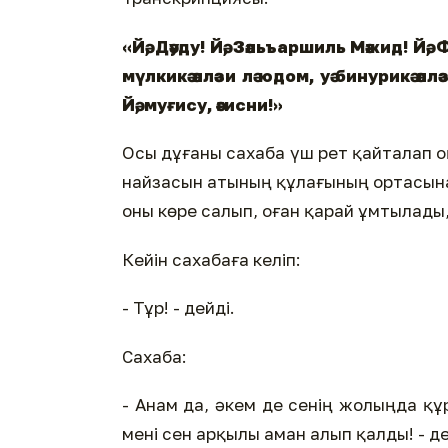
«Йә, Дәуду! Йә, Зәльъаршиль Мәжид! Йә, Ф
мүлкикә әлләзи лә юдом, уә бинурикә әллә
Йә, муғису, әғисни!»
Осы дұғаны сахаба үш рет қайталап оқ
найзасын атының құлағының ортасына
оны көре салып, оған қарай ұмтылады,
Кейін сахабаға келіп:
- Тұр! - дейді.
Сахаба:
- Анам да, әкем де сенің жолыңда құр
мені сен арқылы аман алып қалды! - де