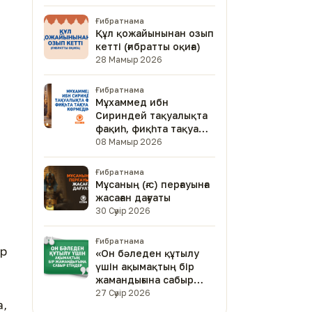
Ғибратнама
Құл қожайынынан озып
кетті (ғибратты оқиға)
28 Мамыр 2026
Ғибратнама
Мұхаммед ибн
Сириндей тақуалықта
фақиһ, фиқһта тақуа
адам көрмедім
08 Мамыр 2026
Ғибратнама
Мұсаның (ғ.с) перғауынға
жасаған дағуаты
30 Сәуір 2026
Ғибратнама
ір
«Он бәледен құтылу
үшін ақымақтың бір
жамандығына сабыр
етіңдер»
27 Сәуір 2026
а,