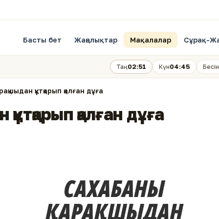
Басты бет
Жаңалықтар
Мақалалар
Сұрақ-Ж
02:51
04:45
Таң
Күн
Бесін
рақшыдан құтқарып қалған дұға
 құтқарып қалған дұға