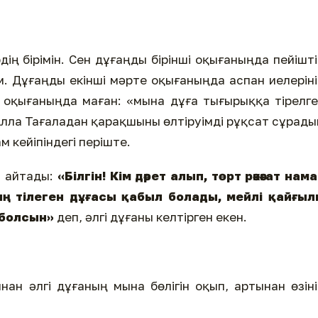
ің бірімін. Сен дұғаңды бірінші оқығаныңда пейішт
ім. Дұғаңды екінші мәрте оқығаныңда аспан иелерін
 оқығаныңда маған: «мына дұға тығырыққа тірелг
Алла Тағаладан қарақшыны өлтіруімді рұқсат сұрад
м кейіпіндегі періште.
һ) айтады:
«Білгін! Кім дәрет алып, төрт рәкәғат нам
ың тілеген дұғасы қабыл болады, мейлі қайғыл
 болсын»
деп, әлгі дұғаны келтірген екен.
нан әлгі дұғаның мына бөлігін оқып, артынан өзін