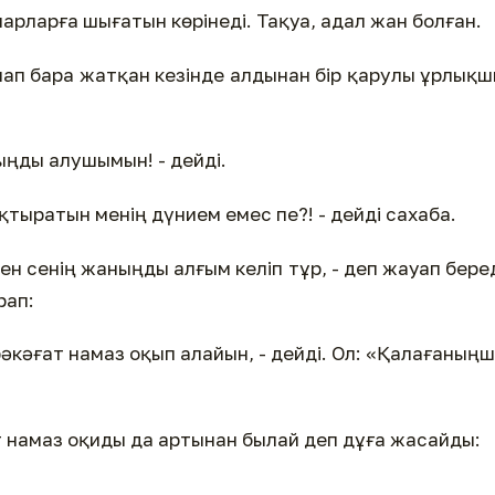
парларға шығатын көрінеді. Тақуа, адал жан болған.
лап бара жатқан кезінде алдынан бір қарулы ұрлық
ныңды алушымын! - дейді.
ықтыратын менің дүнием емес пе?! - дейді сахаба.
 мен сенің жаныңды алғым келіп тұр, - деп жауап бере
рап:
рәкәғат намаз оқып алайын, - дейді. Ол: «Қалағаның
т намаз оқиды да артынан былай деп дұға жасайды: