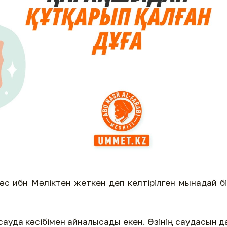
нәс ибн Мәліктен жеткен деп келтірілген мынадай б
сауда кәсібімен айналысады екен. Өзінің саудасын д