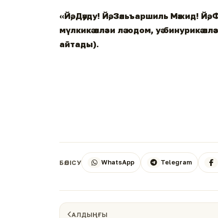
«Йә, Дәуду! Йә, Зәльъаршиль Мәжид! Йә, Ф
мүлкикә әлләзи лә юдом, уә бинурикә әлл
айтады).
WhatsApp
Telegram
БӨЛІСУ
АЛДЫҢҒЫ