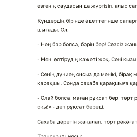
өзгенің саудасын да жүргізіп, алыс са
Күндердің бірінде әдеттегінше сапар
шығады. Ол:
- Нең бар болса, бәрін бер! Сөзсіз жа
- Мені өлтірудің қажеті жоқ. Сені қыз
- Сенің дүниең онсыз да менікі, бірақ
қарақшы. Сонда сахаба қарақшыға қа
- Олай болса, маған рұқсат бер, төрт 
оқы!» - деп рұқсат береді.
Сахаба дәретін жаңалап, төрт рәкәға
Транскрипциясы: