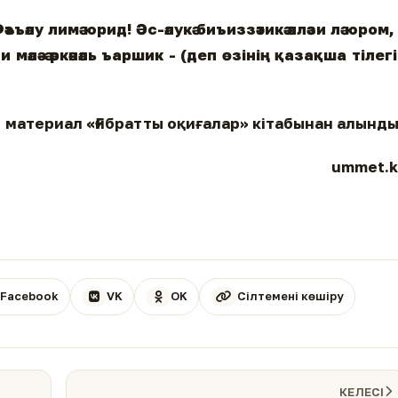
әъъәлу лимә юрид! Әс-әлукә биъиззәтикә әлләзи лә юром, 
әзи мәлә-ә әркәнәль ъаршик - (деп өзінің қазақша тілег
материал «Ғибратты оқиғалар» кітабынан алынд
ummet.k
Facebook
VK
OK
Сілтемені көшіру
КЕЛЕСІ