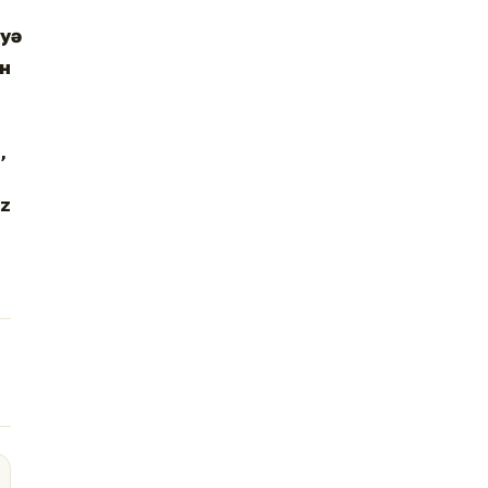
уә
ін
ы,
z