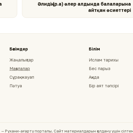
а
Әлидің (р.а) өлер алдында балаларына
айтқан өсиеттері
Бөлімдер
Білім
Жаңалықтар
Ислам тарихы
Мақалалар
Бес парыз
Сұрақ-жауап
Ақида
Пәтуа
Бір аят тәпсірі
— Рухани-ағарту порталы. Сайт материалдарын қолдану үшін сілтеме