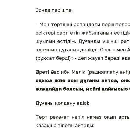
Сонда періште:
- Мен төртінші аспандағы періштелерд
есіктері сарт етіп жабылғанын естід
шуылын естідім. Дұғаңды үшінші рет
адамның дұғасы» делінді. Сосын мен 
(рұқсат берді)» - деп жауап береді ада
Әзіреті Әнәс ибн Мәлік (радияллаһу ан
оқыса және осы дұғаны айтса, он
жағдайда болсын, мейлі қайғысыз
Дұғаны қолдану әдісі:
Төрт рәкәғат нәпіл намаз оқып арты
қазақша тілегін айтады: