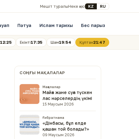
Select your language
KZ
RU
Мешіт туралы
Неке қию
ауап
Пәтуа
Ислам тарихы
Бес парыз
12:25
17:35
19:54
21:47
Екінті
Шам
Құптан
СОҢҒЫ МАҚАЛАЛАР
Мақалалар
Майға және суға түскен
лас нәрселердің үкімі
15 Маусым 2026
Ғибратнама
«Дінбасы, бұл елде
қашан той болады?»
09 Маусым 2026