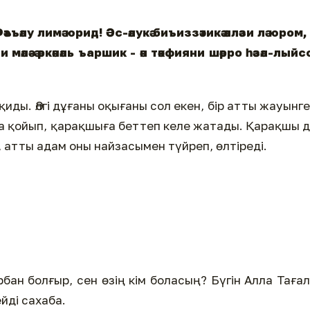
әъъәлу лимә юрид! Әс-әлукә биъиззәтикә әлләзи лә юром, 
зи мәлә-ә әркәнәль ъаршик - ән тәкфияни шәрро һәзәл-лыйс
иды. Әлгі дұғаны оқығаны сол екен, бір атты жауынг
 қойып, қарақшыға беттеп келе жатады. Қарақшы 
 атты адам оны найзасымен түйреп, өлтіреді.
бан болғыр, сен өзің кім боласың? Бүгін Алла Таға
йді сахаба.