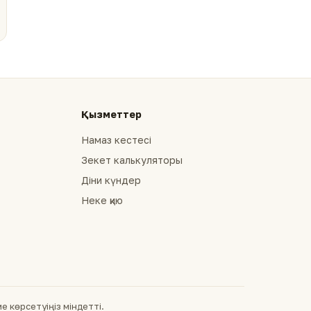
Қызметтер
Намаз кестесі
Зекет калькуляторы
Діни күндер
Неке қию
 көрсетуіңіз міндетті.