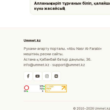
Алланың көріп тұрғанын біліп, қалайш
күнә жасайсың?
Ummet.kz
Рухани-ағарту порталы. «Abu Nasr Al-Farabi»
мешітінің ресми сайты.
Астана қ., Қабанбай батыр даңғылы, 36.
info@ummet.kz · support@ummet.kz
© 2010–2026 Ummet.kz 