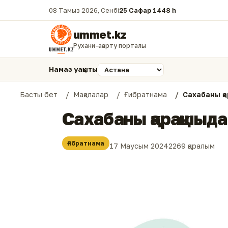
08 Тамыз 2026, Сенбі
25 Сафар 1448 һ.
ummet.kz
Рухани-ағарту порталы
Намаз уақыты
Басты бет
Мақалалар
Ғибратнама
Сахабаны қа
Сахабаны қарақшыдан
Ғибратнама
17 Маусым 2024
2269 қаралым