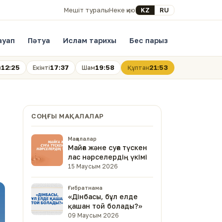
Select your language
KZ
RU
Мешіт туралы
Неке қию
ауап
Пәтуа
Ислам тарихы
Бес парыз
12:25
17:37
19:58
21:53
н
Екінті
Шам
Құптан
СОҢҒЫ МАҚАЛАЛАР
Мақалалар
Майға және суға түскен
лас нәрселердің үкімі
15 Маусым 2026
Ғибратнама
«Дінбасы, бұл елде
қашан той болады?»
09 Маусым 2026