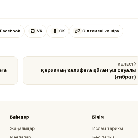
Facebook
VK
OK
Сілтемені көшіру
КЕЛЕСІ
ұға
Қарияның халифаға қойған үш сауалы
(ғибрат)
Бөлімдер
Білім
Жаңалықтар
Ислам тарихы
Мақалалар
Бес парыз