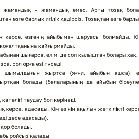
р жамандық – жамандық емес. Арты тозақ бола
ен өзге барлық игілік қадірсіз. Тозақтан өзге барл
гін көрсе, өзгенің айыбымен шаруасы болмайды. К
жоғалтқанына қайғырмайды.
бынан шығарса, өлімі де сол қылыштан болары хақ.
са, сол орға өзі түседі.
ң шымылдығын жыртса (яғни, айыбын ашса), ө
ртқан болады (балаларының да айыбын біреуле
ң қателігі таудау боп көрінеді.
қ көрсе, адасады. Кім өзінің ақылын жеткілікті көрс
ді десе адасады).
 қор болады.
 абыройсыз қалады.