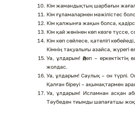
Кім жамандықтың шарбағын жағала
Кім ғұламалармен мәжілістес бол
Кім қалжынға жақын болса, қадірс
Кім қай жөнінен көп көзге түссе, 
Кім көп сөйлесе, қателігі көбейед
Кімнің тақуалығы азайса, жүрегі өл
Уа, ұлдарым! Әдеп – еркектіктің
жолдас.
Уа, ұлдарым! Саулық – он түрлі. 
Қалған біреуі – ақымақтармен ар
Уа, ұлдарым! Исламнан асқан аб
Тәубеден тиымды шапағатшы жоқ.