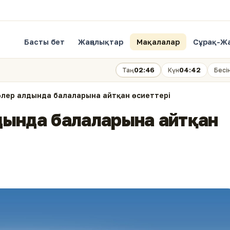
Басты бет
Жаңалықтар
Мақалалар
Сұрақ-Ж
02:46
04:42
Таң
Күн
Бесі
) өлер алдында балаларына айтқан өсиеттері
алдында балаларына айтқан