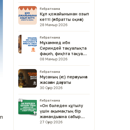
Ғибратнама
Құл қожайынынан озып
кетті (ғибратты оқиға)
28 Мамыр 2026
Ғибратнама
Мұхаммед ибн
Сириндей тақуалықта
фақиһ, фиқһта тақуа
адам көрмедім
08 Мамыр 2026
Ғибратнама
Мұсаның (ғ.с) перғауынға
жасаған дағуаты
30 Сәуір 2026
Ғибратнама
«Он бәледен құтылу
үшін ақымақтың бір
еп
жамандығына сабыр
етіңдер»
27 Сәуір 2026