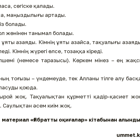
са, сөгіске қалады.
са, маңыздылығы артады.
із болады.
сол жөнінен танымал болады.
і, ұяты азаяды. Кімнің ұяты азайса, тақуалығы азаяд
еді. Кімнің жүрегі өлсе, тозаққа кіреді.
 өлшемі (немесе таразысы). Көркем мінез – ең жақ
Оның тоғызы – үндемеуде, тек Алланы тілге алу басқ
аласуды қоюда.
ырой жоқ. Тақуалықтан құрметті қадір-қасиет жо
 Саулықтан әсем киім жоқ.
материал «Ғибратты оқиғалар» кітабынан алынд
ummet.k