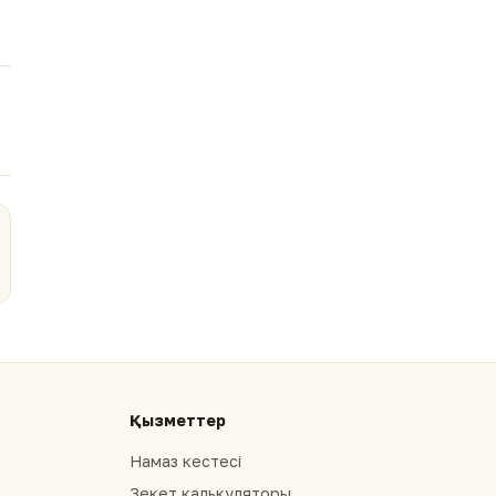
Қызметтер
Намаз кестесі
Зекет калькуляторы