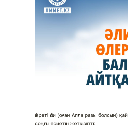
Әзіреті Әли (оған Алла разы болсын) 
соңғы өсиетін жеткізіпті: