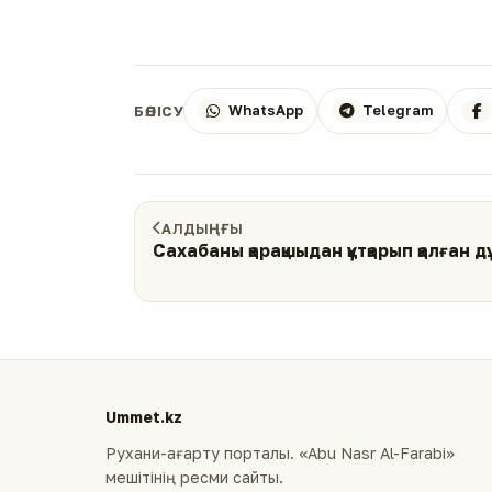
WhatsApp
Telegram
БӨЛІСУ
АЛДЫҢҒЫ
Сахабаны қарақшыдан құтқарып қалған д
Ummet.kz
Рухани-ағарту порталы. «Abu Nasr Al-Farabi»
мешітінің ресми сайты.