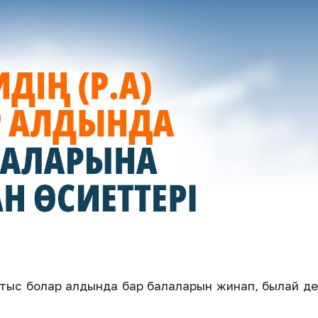
қайтыс болар алдында бар балаларын жинап, былай д