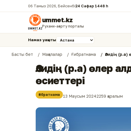
06 Тамыз 2026, Бейсенбі
24 Сафар 1448 һ.
ummet.kz
Рухани-ағарту порталы
Намаз уақыты
Басты бет
Мақалалар
Ғибратнама
Әлидің (р.а
Әлидің (р.а) өлер 
өсиеттері
Ғибратнама
13 Маусым 2024
2259 қаралым