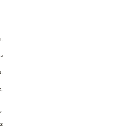
ы.
сы
а.
қ.
ы,
z