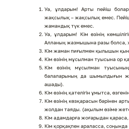
Уа, ұлдарым! Арты пейіш бола
жақсылық – жақсылық емес. Пейішт
жамандық түк емес.
Уа, ұлдарым! Кім өзінің кемшілі
Алланың жазмышына разы болса, 
Кім жаман пиғылмен қылышын қына
Кім өзінің мұсылман туысына ор қаз
Кім өзінің мұсылман туысыны
балаларының да шымылдығын жы
ашады).
Кім өзінің қателігін ұмытса, өзгені
Кім өзінің көзқарасын бәрінен арты
жолдан таяды. (ақылым өзіме жете
Кім адамдарға жоғарыдан қараса,
Кім қорқақпен араласса, соңында