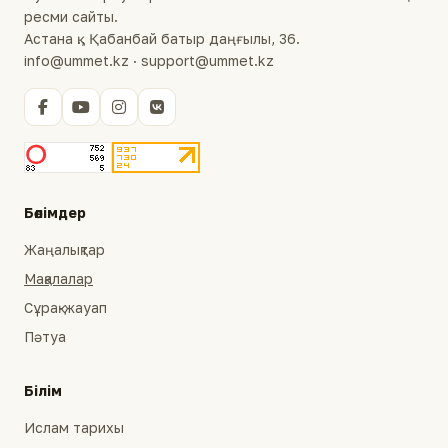
ресми сайты.
Астана қ., Қабанбай батыр даңғылы, 36.
info@ummet.kz · support@ummet.kz
Бөлімдер
Жаңалықтар
Мақалалар
Сұрақ-жауап
Пәтуа
Білім
Ислам тарихы