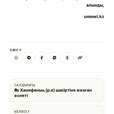
алынды,
ummet.kz
БӨЛІСУ
АЛДЫҢҒЫ
Әбу Ханифаның (р.а) шәкіртіне жазған
өсиеті
КЕЛЕСІ