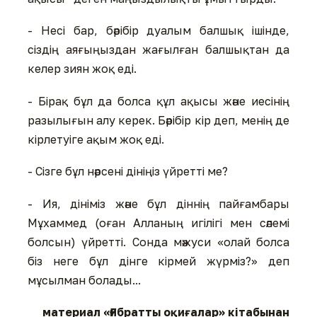
- Несі бар, бәрібір дуалым балшық ішінде,
сіздің аяғыңыздан жағылған балшықтан да
келер зиян жоқ еді.
- Бірақ бұл да болса құл ақысы және иесінің
разылығын алу керек. Бәрібір кір деп, менің де
кірлетуіге ақым жоқ еді.
- Сізге бұл нәрсені дініңіз үйретті ме?
- Ия, дініміз және бұл діннің пайғамбары
Мұхаммед (оған Алланың игілігі мен сәлемі
болсын) үйретті. Сонда мәжуси «олай болса
біз неге бұл дінге кірмей жүрміз?» деп
мұсылман болады...
материал «Ғибратты оқиғалар» кітабынан