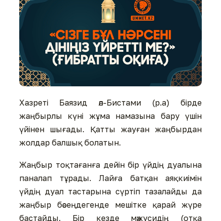
Хазреті Баязид әл-Бистами (р.а) бірде
жаңбырлы күні жұма намазына бару үшін
үйінен шығады. Қатты жауған жаңбырдан
жолдар балшық болатын.
Жаңбыр тоқтағанға дейін бір үйдің дуалына
паналап тұрады. Лайға батқан аяқкиімін
үйдің дуал тастарына сүртіп тазалайды да
жаңбыр бәсеңдегенде мешітке қарай жүре
бастайды. Бір кезде мәжусидің (отқа