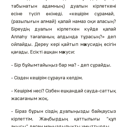
табынатын адамның) дуалын кірлеткені
есіне түсіп өкінеді. «кешірім сұрамай,
(разылығын алмай) қалай намаз оқи аласың?
Біреудің дуалын кірлеткен күйде қалай
Аллаһу тағаланың алдында тұрасың?» деп
ойлайды. Дереу кері қайтып мәжусидің есігін
қағады. Есікті ашқан мәжуси:
- Бір бұйымтайыңыз бар ма? - деп сұрайды.
- Сізден кешірім сұрауға келдім.
- Кешірімі несі? Сізбен ешқандай сауда-саттық
жасағаным жоқ.
- Біраз бұрын сіздің дуалыңызды байқаусыз
кірлеттім. Жаңбырдың қаттылығы “құл
ақысы” деген маңыздылықты ұмыттырды.