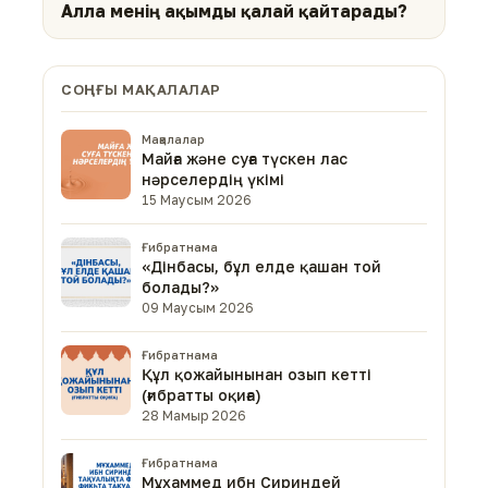
Алла менің ақымды қалай қайтарады?
СОҢҒЫ МАҚАЛАЛАР
Мақалалар
Майға және суға түскен лас
нәрселердің үкімі
15 Маусым 2026
Ғибратнама
«Дінбасы, бұл елде қашан той
болады?»
09 Маусым 2026
Ғибратнама
Құл қожайынынан озып кетті
(ғибратты оқиға)
28 Мамыр 2026
Ғибратнама
Мұхаммед ибн Сириндей