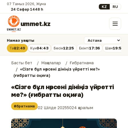
07 Тамыз 2026, Жұма
Select your lan
KZ
RU
24 Сафар 1448 һ.
ummet.kz
Мәзір
Намаз уақыты
02:49
04:43
12:25
17:36
19:56
Таң
Күн
Бесін
Екінті
Шам
Басты бет
Мақалалар
Ғибратнама
«Сізге бұл нәрсені дініңіз үйретті ме?»
(ғибратты оқиға)
«Сізге бұл нәрсені дініңіз үйретті
ме?» (ғибратты оқиға)
Ғибратнама
02 Шілде 2025
5024 қаралым