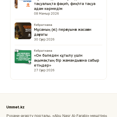
тақуалықта фақиһ, фиқһта тақуа
адам көрмедім
08 Мамыр 2026
Ғибратнама
Мұсаның (ғ.с) перғауынға жасаған
дағуаты
30 Сәуір 2026
Ғибратнама
«Он бәледен құтылу үшін
ақымақтың бір жамандығына сабыр
етіңдер»
27 Сәуір 2026
Ummet.kz
Рухани-ағарту порталы. «Abu Nasr Al-Farabi» мешітінің