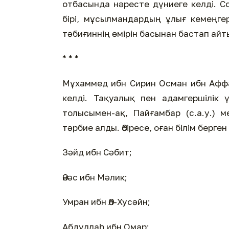
отбасында нәресте дүниеге келді. С
бірі, мұсылмандардың ұлығ кемеңге
тәбиғиннің өмірін басынан бастап ай
* * *
Мұхаммед ибн Сирин Осман ибн Аффа
келді. Тақуалық пен адамгершілік 
толысымен-ақ, Пайғамбар (с.а.у.) м
тәрбие алды. Әсіресе, оған білім берге
Зәйд ибн Сәбит;
Әнәс ибн Мәлик;
Умран ибн Әл-Хусәйн;
Абдуллаһ ибн Омар;