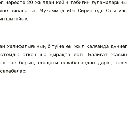
ол нәресте 20 жылдан кейін тәбиғин ғұламаларын
ріне айналатын Мұхаммед ибн Сирин еді. Осы ұл
тып шығайық.
н халифалығының бітуіне екі жыл қалғанда дүние
үстемдік еткен ша­ ңырақта өсті. Балиғат жасы
ешітіне барып, сондағы сахабалардан дәріс, тәлі
н сахабалар: