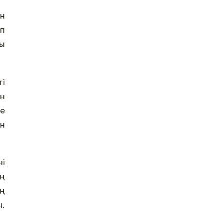
ин
өп
ры
ті
ен
де
ан
ні
ің
ың
ы.