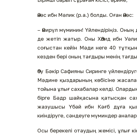
Әнәс ибн Мәлик (р.а.) болды. Оған Әнәс:
– Әмирүл мүминин! Үйлендіріңіз. Оның 
де жетіп жатыр. Оны ХӘлид ибн Уәли
соғыстан кейін Мәди неге 40 тұтқынм
кезден бері оның тағдыры менің тағды
Әбу Бәкір Сафияны Сиринге үйлендіруге 
Мәдине қыздарының көбісіне жасала
тойына ұлығ сахабалар келді. Олардың
бірге Бәдр шайқасына қатысқан сах
жазушысы Үбәй ибн Кәғб дұға қыл
киіндіруге, сәндеуге мүминдер анала
Осы берекелі отаудың жемісі, ұлығ кі