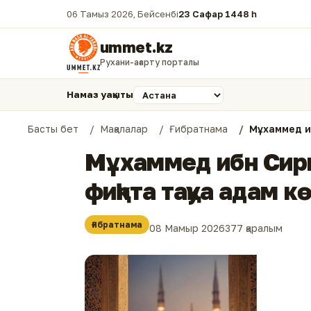
06 Тамыз 2026, Бейсенбі
23 Сафар 1448 һ.
ummet.kz
Рухани-ағарту порталы
Намаз уақыты
Басты бет
Мақалалар
Ғибратнама
Мұхаммед иб
Мұхаммед ибн Сирин
фиқһта тақуа адам 
Ғибратнама
08 Мамыр 2026
377 қаралым