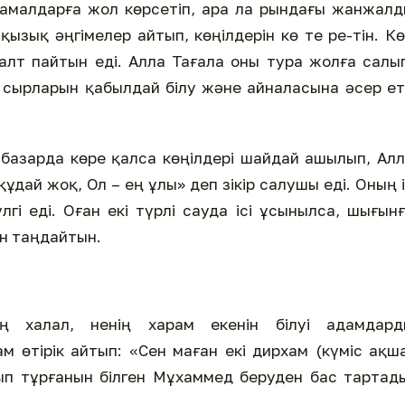
малдарға жол көрсетіп, ара­ ла­ рындағы жанжал
ызық әңгімелер айтып, көңілдерін кө­ те­ ре-тін. К
ғалт­ пайтын еді. Алла Тағала оны тура жолға салы
 сырларын қабылдай білу және айналасына әсер е
 базарда көре қалса көңілдері шайдай ашылып, Ал
ұдай жоқ, Ол – ең ұлы» деп зікір салушы еді. Оның 
лгі еді. Оған екі түрлі сауда ісі ұсынылса, шығын
нін таңдайтын.
ң халал, ненің харам екенін білуі адамдард
ам өтірік айтып: «Сен маған екі дирхам (күміс ақш
тып тұрғанын білген Мұхаммед беруден бас тартад