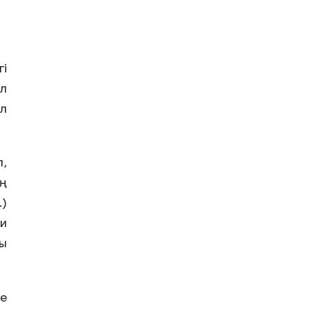
гі
ол
ол
п,
ың
.)
хи
ы
де