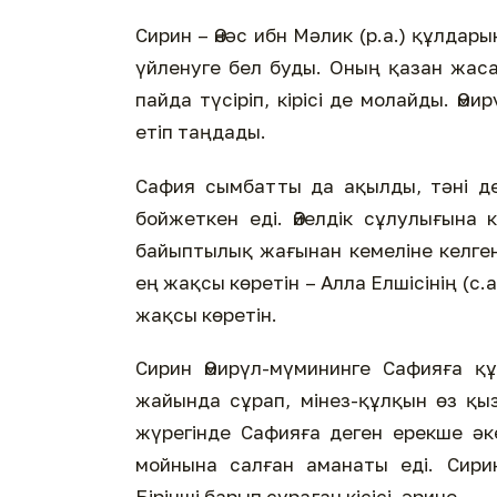
Сирин – Әнәс ибн Мәлик (р.а.) құлдары
үйленуге бел буды. Оның қазан жаса
пайда түсіріп, кірісі де молайды. Ә
етіп таңдады.
Сафия сымбатты да ақылды, тәні де,
бойжеткен еді. Әйелдік сұлулығына
байыптылық жағынан кемеліне келген
ең жақсы көретін – Алла Елшісінің (с.а
жақсы көретін.
Сирин Әмирүл-мүмининге Сафияға құд
жайында сұрап, мінез-құлқын өз қыз
жүрегінде Сафияға деген ерекше әке
мойнына салған аманаты еді. Сири
Бірінші барып сұраған кісісі, әрине,