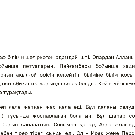
ф білімін шөліркеген адамдай ішті. Олардан Аллан
 бойынша пәтуаларын, Пайғамбары бойынша хади
ның ақыл-ой өрісін кеңейтіп, біліміне білім қосы
пен сӘлихалық жолында серік болды. Кейін үй-ішім
е тұрақтады.
деп келе жатқан жас қала еді. Бұл қаланы салу
.) тұсында жоспарлаған болатын. Бұл шаһар со
 болып саналатын. Сонымен қатар, Алла жолынд
ан тірер тірегі сынды еді. Ол – Ирак және Пар