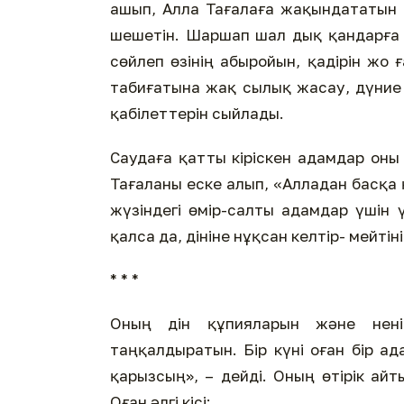
ашып, Алла Тағалаға жақындататын а
шешетін. Шаршап шал­ дық­ қандарға қ
сөйлеп өзінің абыройын, қадірін жо­ 
табиғатына жақ­ сылық жасау, дүние
қабілеттерін сыйлады.
Саудаға қатты кіріскен адамдар оны
Тағаланы еске алып, «Алладан басқа қ
жүзіндегі өмір-салты адамдар үшін ү
қалса да, дініне нұқсан келтір- мейті
* * *
Оның дін құпияларын және нені
таңқалдыратын. Бір күні оған бір ад
қарызсың», – дейді. Оның өтірік ай
Оған әлгі кісі: