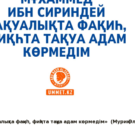
ықта фақиһ, фиқһта тақуа адам көрмедім» (Муриқ Ә