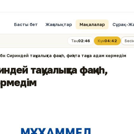
Басты бет
Жаңалықтар
Мақалалар
Сұрақ-Ж
02:46
04:42
Таң
Күн
Бесі
н Сириндей тақуалықта фақиһ, фиқһта тақуа адам көрмедім
дей тақуалықта фақиһ,
көрмедім