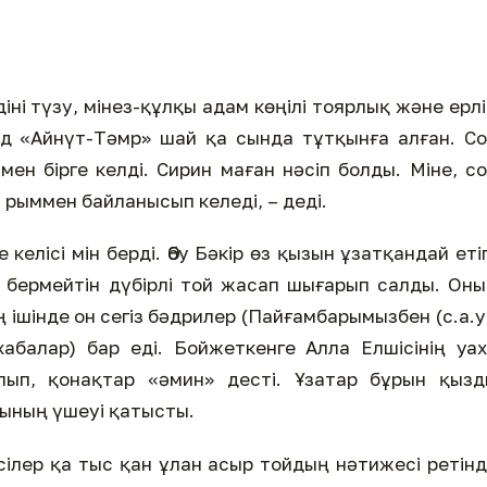
діні түзу, мінез-құлқы адам көңілі тоярлық және ерлі
д «Айнүт-Тәмр» шай­ қа­ сында тұтқынға алған. С
ен бірге келді. Сирин маған нәсіп болды. Міне, с
­ рыммен байланысып келеді, – деді.
келісі­ мін берді. Әбу Бәкір өз қызын ұзатқандай еті
 бермейтін дүбірлі той жасап шығарып салды. Он
 ішінде он сегіз бәдрилер (Пайғамбарымызбен (с.а.у
абалар) бар еді. Бойжеткенге Алла Елшісінің уа
ып, қонақтар «әмин» десті. Ұзатар бұрын қызд
рының үшеуі қатысты.
сілер қа­ тыс­ қан ұлан асыр тойдың нәтижесі ретін