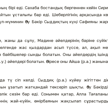
ның бірі еді. Сахаба бостандық бергеннен кейін Сир
йтын ұсталығы бар еді. Шеберлігінің арқасында к
мирүл-мүминин Әбу Бәкір Сыддиқтың күңі Сафияны жа
 жаны да сұлу, Мәдине әйелдерінің бәріне сүйік
 келгенде жас қыздардан асып түссе, ал, ақыл м
 бәйбішелер сынды болатын. Оны әйелдердің ішін
.у.) әйелдері болатын. Әсіресе оны Айша (р.а.) жанын
а тү­ сіп келді. Сыддиқ (р.а.) күйеу жігіттен ді
ын ұзатып жатқандай тексеріп шықты. Әбу Бәкірд
лік сезім бар еді. Сонымен қатар, Алла Тағалан
ннің жай-күйін, өмірбаянын жақсылап сұрастырд