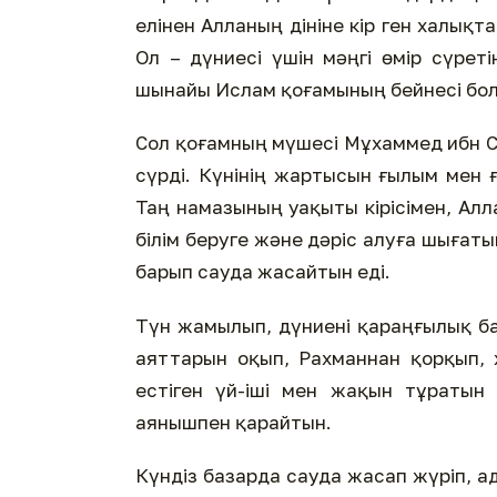
елінен Алланың дініне кір­ ген халықт
Ол – дүниесі үшін мәңгі өмір сүрет
шынайы Ислам қоғамының бейнесі бо
Сол қоғамның мүшесі Мұхаммед ибн С
сүрді. Күнінің жартысын ғылым мен ғ
Таң намазының уақыты кірісімен, Ал
білім беруге және дәріс алуға шығаты
барып сауда жасайтын еді.
Түн жамылып, дүниені қараңғылық ба
аяттарын оқып, Рахманнан қорқып, 
естіген үй-іші мен жақын тұратын
аянышпен қарайтын.
Күндіз базарда сауда жасап жүріп, ад