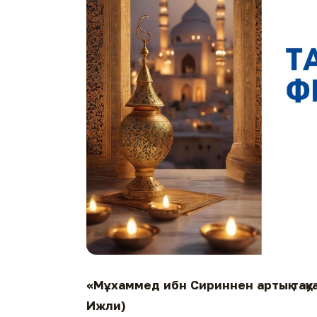
«Мұхаммед ибн Сириннен артық тақуал
Ижли)