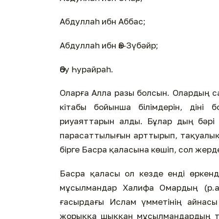
Абдуллаһ ибн Аббас;
Абдуллаһ ибн Әз-Зүбәйр;
Әбу Һурайраһ.
Оларға Алла разы болсын. Олардың са
кітабы бойынша білімдерін, діні
риуаяттарын алды. Бұлар­ дың бәрі о
парасаттылығын арттырып, тақуалық 
бірге Басра қаласына көшіп, сол жерд
Басра қаласы ол кезде енді өркен
мұсылмандар Халифа Омардың (р.а
ғасырдағы Ислам үмметінің айнасы
жорыққа шыққан мұсылмандардың таб