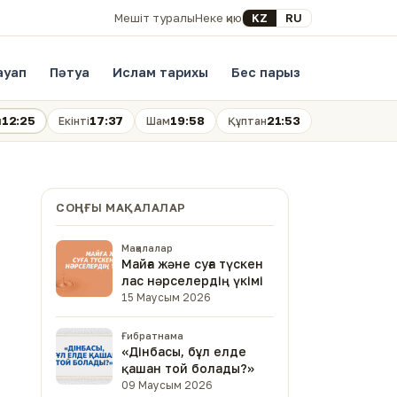
Select your language
KZ
RU
Мешіт туралы
Неке қию
ауап
Пәтуа
Ислам тарихы
Бес парыз
12:25
17:37
19:58
21:53
н
Екінті
Шам
Құптан
СОҢҒЫ МАҚАЛАЛАР
Мақалалар
Майға және суға түскен
лас нәрселердің үкімі
15 Маусым 2026
Ғибратнама
«Дінбасы, бұл елде
қашан той болады?»
09 Маусым 2026