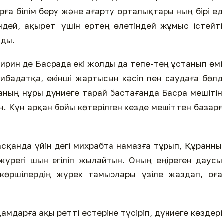
арға білім беру және ағарту орталықтары­ ның бірі ед
індей, ақыреті үшін ертең өлетіндей жұмыс істейт
лды.
ирин де Басрада екі жолды да тепе-тең ұстанып өм
ибадатқа, екінші жартысын кәсіп пен саудаға бөлд
ланың нұры дүниеге тарай бастағанда Басра мешіті
н. Күн арқан бойы көтерілген кезде мешіттен базар
сқанда үйін­ дегі михрабта намазға тұрып, Құранн
жүрегі шын егіліп жылайтын. Оның еңіреген даус
 көршілердің жүрек тамырлары үзіле жаздап, оғ
амдарға ақы ретті естеріне түсіріп, дүниеге көздер