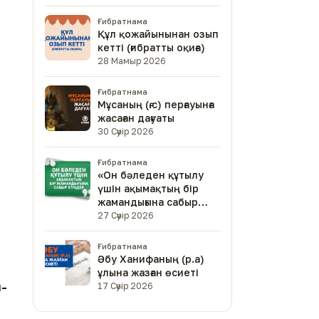
Ғибратнама
Құл қожайынынан озып
кетті (ғибратты оқиға)
28 Мамыр 2026
Ғибратнама
Мұсаның (ғ.с) перғауынға
жасаған дағуаты
30 Сәуір 2026
Ғибратнама
«Он бәледен құтылу
үшін ақымақтың бір
жамандығына сабыр
етіңдер»
27 Сәуір 2026
Ғибратнама
Әбу Ханифаның (р.а)
ұлына жазған өсиеті
л-
17 Сәуір 2026