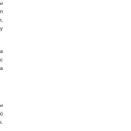
ды
өп
п,
ту
ла
іс
ға
ы
а)
ы.