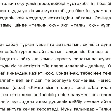
талқин оқу уәжіп десе, кейбірі мұстахаб, тіпті баз б
қин оқуды уәжіп яки мұстахаб деп білетін ғұламал
сөздерін кей кездерде еститіндігін айтады. Осынд
здың ішінде «талқин оқу» яки «талқы оқу» ғұрп
ден озбай тұрған уақытта айтылатын, екіншісі дүн
н озбай тұрғанда айтылатын талқин кісі баласы өл
һадатты айтуына көмек көрсету сипатында жүзег
тқан кісіге естіртіп «Лә иләһә иллаллаһ» делінеді. 
арай қинаудың қажеті жоқ. Сондай-ақ, төбесінен төн
аллаһ» деп айт деп те зорлауға болмайды. Неме
ымыз (с.а.с) «Кімде кімнің соңғы сөзі «Ләә илә
ген екен деп» әлгі кісінің есіне салумен шектелед
өлім аузындағы адам дүниелік кейбір сөздер айт
ты айтуға көмек көрсетеді. Мұны ғалымдар «Талқ