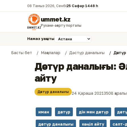
08 Тамыз 2026, Сенбі
25 Сафар 1448 һ.
ummet.kz
Рухани-ағарту порталы
Намаз уақыты
Басты бет
Мақалалар
Дәстүр даналығы
Дәстүр
Дәстүр даналығы: Ә
айту
Дәстүр даналығы
24 Қараша 2021
3508 қарал
иман
дәстүр
дін мен дәстүр
дәст
дәстүр даналығы
көңіл айту
салт-д