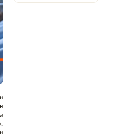
ин
ин
ны
ң,
ын