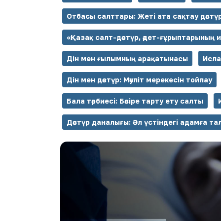
Отбасы салттары: Жеті ата сақтау дәстүр
«Қазақ салт-дәстүр, әдет-ғұрыптарының 
Дін мен ғылымның арақатынасы
Исла
Дін мен дәстүр: Мәуліт мерекесін тойлау
Бала тәрбиесі: Бәсіре тарту ету салты
Дәстүр даналығы: Әл үстіндегі адамға та