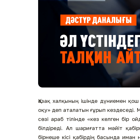
Қазақ халқының ішінде дүниемен қо
оқу» деп аталатын ғұрып кездеседі. 
сөзі араб тілінде «кез келген бір 
білдіреді. Ал шариғатта мәйіт қабі
бірнеше кісі қабірдің басында иман