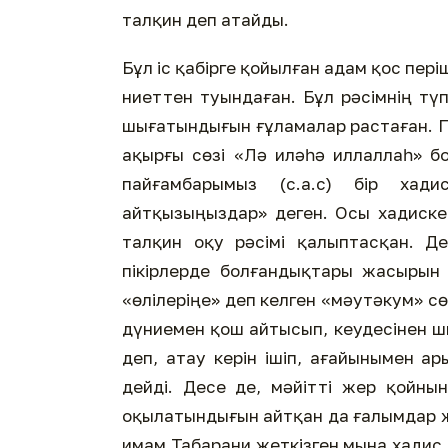
талқин деп атайды.
Бұл іс қабірге қойылған адам қос пер
ниеттен туындаған. Бұл рәсімнің түп
шығатындығын ғұламалар растаған. Пай
ақырғы сөзі «Лә иләһә иллаллаһ» бо
пайғамбарымыз (с.а.с) бір хади
айтқызыңыздар» деген. Осы хадиске 
талқин оқу рәсімі қалыптасқан. Д
пікірлерде болғандықтары жасырын
«өлілеріңе» деп келген «мәутәкум» сөз
дүниемен қош айтысып, кеудесінен 
деп, атау керін ішіп, ағайынымен 
дейді. Десе де, мәйітті жер қойны
оқылатындығын айтқан да ғалымдар жоқ
имам Табарани жеткізген мына хадис 