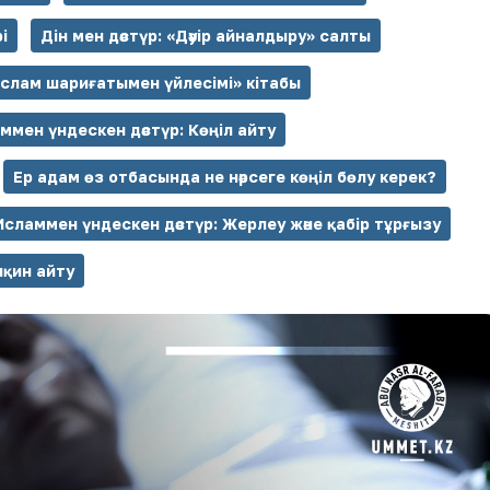
і
Дін мен дәстүр: «Дәуір айналдыру» салты
ислам шариғатымен үйлесімі» кітабы
ммен үндескен дәстүр: Көңіл айту
Ер адам өз отбасында не нәрсеге көңіл бөлу керек?
Исламмен үндескен дәстүр: Жерлеу және қабір тұрғызу
лқин айту