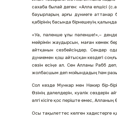
сахаба былай деген: «Алла елшісі (с.
бауырларың арғы дүниеге аттанар б
қабірінің басында бірнешеуің қалыңда
«Уа, пәленше ұлы пәленше!»,– деңде
мейрімін жаудырсын, маған көмек бер
айтқанын сезбейсіңдер. Сендер од
дүниемен қош айтысқан кездегі соңғ
сөзін есіңе ал. Сен Алланы Рабб деп
жолбасшым деп мойындадың һәм разы
Сол кезде Мункар мен Нәкир бір-бір
Өзінің дәлелдерін, куәлік сөздерін а
әлгі кісіге қос періште емес, Алланың Ө
Осы тақылеттес келген хадистерге қа