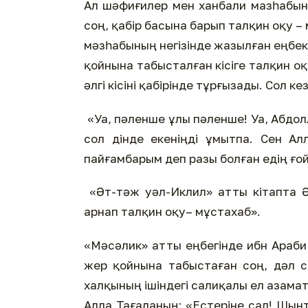
Ал шәфиғилер мен ханбали мазһабы
соң, қабір басына барып талқин оқу 
мәзһабының негізінде жазылған еңбек
қойнына табысталған кісіге талқин о
әлгі кісіні қабірінде тұрғызады. Сол 
«Уа, пәленше ұлы пәленше! Уа, Абдолл
сол дінде екеніңді ұмытпа. Сен А
пайғамбарым деп разы болған едің ғо
«Әт-тәж уәл-Иклил» атты кітапта Ә
арнап талқин оқу– мұстахаб».
«Мәсәлик» атты еңбегінде ибн Араби 
жер қойнына табыстаған соң, дәл с
халқының ішіндегі салиқалы ел азама
Алла Тағаланың: «Естеріне сал! Шынт