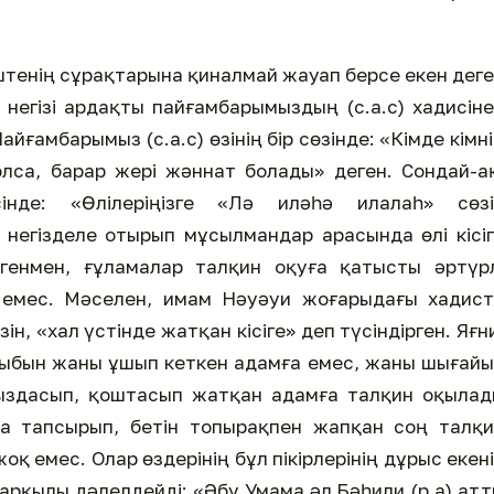
іштенің сұрақтарына қиналмай жауап берсе екен дег
 негізі ардақты пайғамбарымыздың (с.а.с) хадисін
ғамбарымыз (с.а.с) өзінің бір сөзінде: «Кімде кімн
лса, барар жері жәннат болады» деген. Сондай-а
сінде: «Өлілеріңізге «Лә иләһә илалаһ» сөзі
негізделе отырып мұсылмандар арасында өлі кісі
егенмен, ғұламалар талқин оқуға қатысты әртүр
 емес. Мәселен, имам Нәуәуи жоғарыдағы хадист
ін, «хал үстінде жатқан кісіге» деп түсіндірген. Яғн
шыбын жаны ұшып кеткен адамға емес, жаны шығай
арыздасып, қоштасып жатқан адамға талқин оқыла
на тапсырып, бетін топырақпен жапқан соң талқ
 емес. Олар өздерінің бұл пікірлерінің дұрыс екен
арқылы дәлелдейді: «Әбу Умама әл Бәһили (р.а) ат