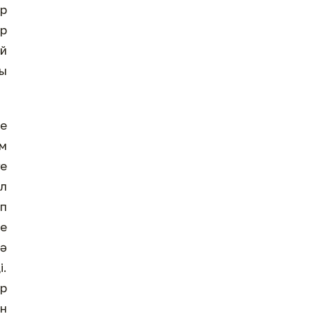
ір
ар
ай
ы
ие
ім
е
Ол
іп
се
һә
і.
ар
ин