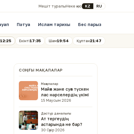
Select your language
KZ
RU
Мешіт туралы
Неке қию
ауап
Пәтуа
Ислам тарихы
Бес парыз
12:25
17:35
19:54
21:47
Екінті
Шам
Құптан
СОҢҒЫ МАҚАЛАЛАР
Мақалалар
Майға және суға түскен
лас нәрселердің үкімі
15 Маусым 2026
Дәстүр даналығы
Ат тергеудің
астарында не бар?
30 Сәуір 2026