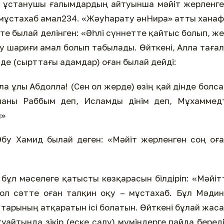
н ұстанушы ғалымдардың айтуынша мәйіт жерленг
– мұстахаб амал234. «Жәуһарату әнНира» атты хана
те былай делінген: «Әһлі сүннетте қайтыс болып, ж
қу шариғи амал болып табылады. Өйткені, Алла таға
кезде (сырттағы адамдар) оған былай дейді:
а ұлы Абдолла! (Сен ол жерде) өзің қай дінде болс
лланы Раббым деп, Исламды дінім деп, Мұхаммед
й»
бу Хамид былай деген: «Мәйіт жерленген соң оғ
бұл мәселеге қатысты көзқарасын білдіріп: «Мәйіт
ол сәтте оған талқин оқу – мұстахаб. Бұл Мәди
ттарының атқаратын ісі болатын. Өйткені бұлай жас
уайтында зікір (еске салу) мүміндерге пайда беред