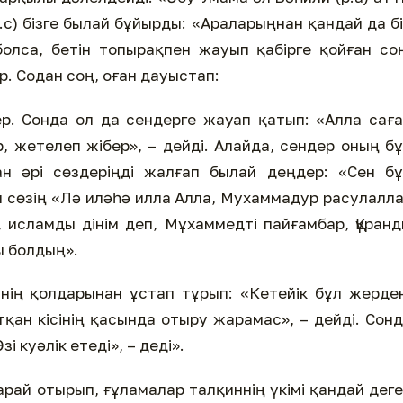
а.с) бізге былай бұйырды: «Араларыңнан қандай да б
олса, бетін топырақпен жауып қабірге қойған со
р. Содан соң, оған дауыстап:
р. Сонда ол да сендерге жауап қатып: «Алла сағ
, жетелеп жібер», – дейді. Алайда, сендер оның б
ан әрі сөздеріңді жалғап былай деңдер: «Сен б
ы сөзің «Лә иләһә илла Алла, Мухаммадур расулалл
, исламды дінім деп, Мұхаммедті пайғамбар, Құран
 болдың».
інің қолдарынан ұстап тұрып: «Кетейік бұл жерде
йтқан кісінің қасында отыру жарамас», – дейді. Сон
зі куәлік етеді», – деді».
рай отырып, ғұламалар талқиннің үкімі қандай дег