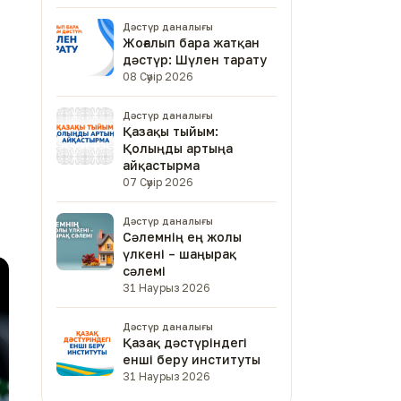
Дәстүр даналығы
Жоғалып бара жатқан
дәстүр: Шүлен тарату
08 Сәуір 2026
Дәстүр даналығы
Қазақы тыйым:
Қолыңды артыңа
айқастырма
07 Сәуір 2026
Дәстүр даналығы
Сәлемнің ең жолы
үлкені – шаңырақ
сәлемі
31 Наурыз 2026
Дәстүр даналығы
Қазақ дәстүріндегі
енші беру институты
31 Наурыз 2026