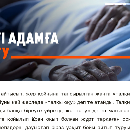
ш айтысып, жер қойнына тапсырылған жанға «талқ
Мұны кей жерледе «талқы оқу» деп те атайды. Талқ
ойды басқа біреуге үйрету, жаттату» деген мағына
рге қойылып Құран оқып болған жұрт тарқаған со
 негіздерін дауыстап біраз уақыт бойы айтып тұру