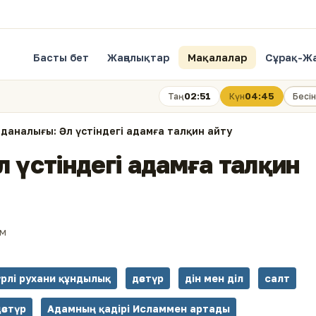
Басты бет
Жаңалықтар
Мақалалар
Сұрақ-Ж
02:51
04:45
Таң
Күн
Бесін
 даналығы: Әл үстіндегі адамға талқин айту
л үстіндегі адамға талқин
ым
үрлі рухани құндылық
дәстүр
дін мен діл
салт
әстүр
Адамның қадірі Исламмен артады