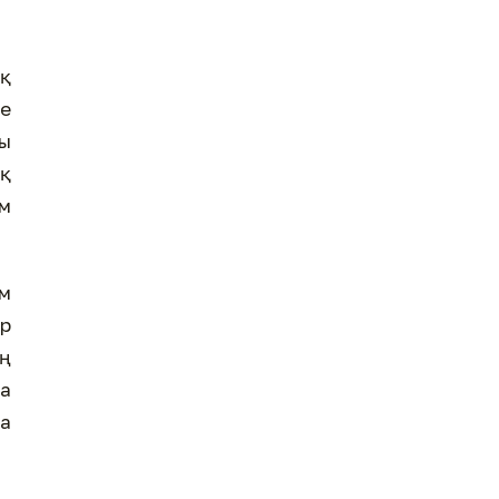
ақ
е
лы
оқ
ым
ым
ер
ң
а
а