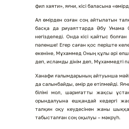
фил хаяти», яғни, кісі баласына «өмір
Ал өмірден озған соң айтылатын тал
басқа да риуаяттарда Әбу Умама С
негізделеді. Онда кісі қайтыс болған
пәленше! Егер саған қос періште ке
екеніне, Мұхаммед Оның құлы әрі елші
деп, исламды дінім деп, Мұхаммедті 
Ханафи ғалымдарының айтуынша мәйіт
да салынбайды, әмір де етілмейді. Яғ
білімі мол, шариғатты жақсы ұста
орындалуына ешқандай кедергі жа
талқин оқу кеудесінен жаны шыққа
табысталған соң оқылуы – мәкрүһ.