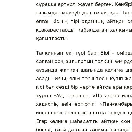
сұраққа әртүрлі жауап берген. Кейбірі 
ғалымдар мәкрүһ деп те айтқан. Тал
өлген кісінің тірі адамның айтқан 
көзқарастарды қабылдаған халқымы
қалыптасты.
Талқинның екі түрі бар. Бірі – өмір
салған соң айтылатын талқин. Өмірде
аузында жатқан шағында кәлима ша
асады. Яғни, өлім періштесін күтіп жа
кісі бұл сөзді бір мәрте айтса ары қ
тұрып «Уа, пәленше, «Лә иләһә илл
хадистің өзін естіртіп: «Пайғамбар
иллаллаһ» болса жәннатқа кіреді» де
Егер кәлима шаһадатты айтқан соң 
болса, тағы да оған кәлима шаһадат