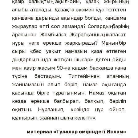
қазір халықтың ақыл-ойы, қазақ жырының
алыбы аталады. Қазақта әузімен құс тістеген
қаншама дарынды ақындар болды, қаншама
жыраулар өтті сол заманда? Солардың бәрінің
арасынан Жамбылға Жаратқанның шапағат
нұры неге ерекше жарқырады? Мұның бір
сыры «бес уақыт намазын қаза етпеген
діндарлығында жатқан шығар» деген ойды
мен қазір жасым 90-ға қадам басқанда ғана
түсіне бастадым. Титтейімнен атамның
жайнамазын алып беріп, намаз оқығанда
қасында бірге тұратынмын. Намаз оқыған
кезде ерекше балбырап, балқып, беріліп
оқитын. Нұрланып, көзінде нұр ойнап,
құлпырып, жайнап шыға келетін».
материал «Тұлғалар өміріндегі Ислам»