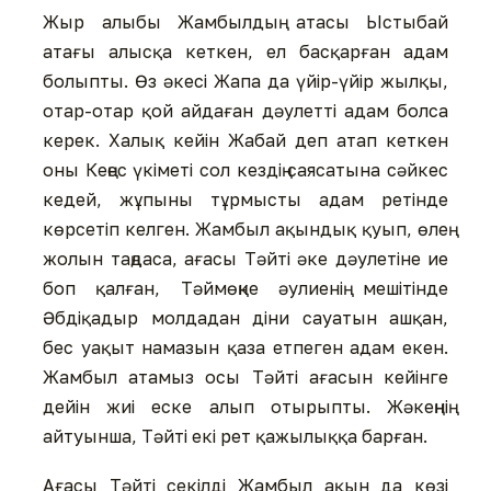
Жыр алыбы Жамбылдың атасы Ыстыбай
атағы алысқа кеткен, ел басқарған адам
болыпты. Өз әкесі Жапа да үйір-үйір жылқы,
отар-отар қой айдаған дәулетті адам болса
керек. Халық кейін Жабай деп атап кеткен
оны Кеңес үкіметі сол кездің саясатына сәйкес
кедей, жұпыны тұрмысты адам ретінде
көрсетіп келген. Жамбыл ақындық қуып, өлең
жолын таңдаса, ағасы Тәйті әке дәулетіне ие
боп қалған, Тәймөңке әулиенің мешітінде
Әбдіқадыр молдадан діни сауатын ашқан,
бес уақыт намазын қаза етпеген адам екен.
Жамбыл атамыз осы Тәйті ағасын кейінге
дейін жиі еске алып отырыпты. Жәкеңнің
айтуынша, Тәйті екі рет қажылыққа барған.
Ағасы Тәйті секілді Жамбыл ақын да көзі