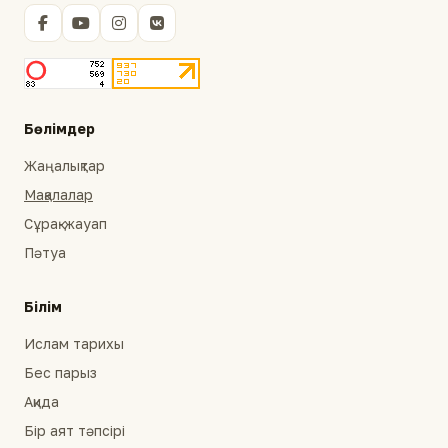
Бөлімдер
Жаңалықтар
Мақалалар
Сұрақ-жауап
Пәтуа
Білім
Ислам тарихы
Бес парыз
Ақида
Бір аят тәпсірі