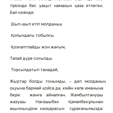
тірісінде бес уақыт намазын қаза етпеген.
Бал кезінде:
Шып-шып етіп молданың,
Қолындағы тобылғы.
Қозғалтпайды жон жағым,
Талай дүре соғылды.
Торсылдатып танадай,
Жыртар болды тонымды, – деп молданың
оқуына бармай қойса да, кейін келе иманына
берік жанға айналған. Жамбылтанушы
жазушы Нағашыбек Қамалбекұлынан
ақынның діни көзқарасын сұрағанымызда: