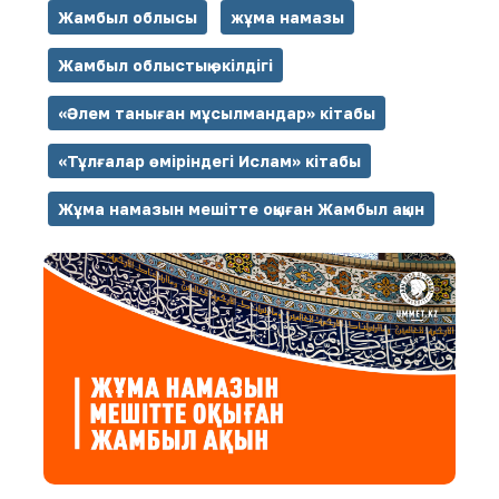
Жамбыл облысы
жұма намазы
Жамбыл облыстық өкілдігі
«Әлем таныған мұсылмандар» кітабы
«Тұлғалар өміріндегі Ислам» кітабы
Жұма намазын мешітте оқыған Жамбыл ақын