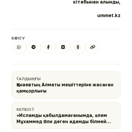
кітабынан алынды,
ummet.kz
БӨЛІСУ
АЛДЫҢҒЫ
Қонаевтың Алматы мешіттеріне жасаған
қамқорлығы
КЕЛЕСІ
«Исламды қабылдамағанымда, әлем
Мұхаммед Әли деген адамды білмей
өтер еді»