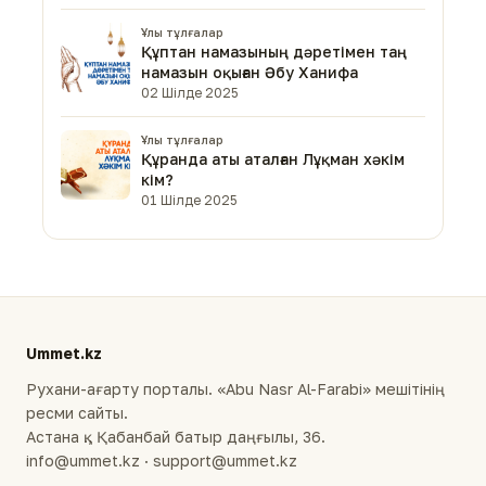
Ұлы тұлғалар
Құптан намазының дәретімен таң
намазын оқыған Әбу Ханифа
02 Шілде 2025
Ұлы тұлғалар
Құранда аты аталған Лұқман хәкім
кім?
01 Шілде 2025
Ummet.kz
Рухани-ағарту порталы. «Abu Nasr Al-Farabi» мешітінің
ресми сайты.
Астана қ., Қабанбай батыр даңғылы, 36.
info@ummet.kz · support@ummet.kz