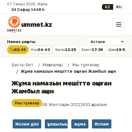
07 Тамыз 2026, Жұма
Select your lan
KZ
RU
24 Сафар 1448 һ.
ummet.kz
Мәзір
Намаз уақыты
02:49
04:43
12:25
17:36
19:56
Таң
Күн
Бесін
Екінті
Шам
Басты бет
Мақалалар
Ұлы тұлғалар
Жұма намазын мешітте оқыған Жамбыл ақын
Жұма намазын мешітте оқыған
Жамбыл ақын
Ұлы тұлғалар
08 Желтоқсан 2021
2633 қаралым
Ислам діні
құлшылық
жұма
Ислам