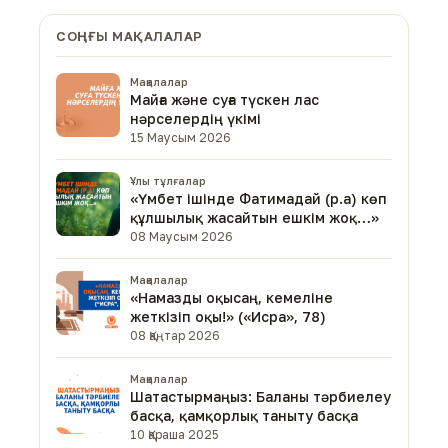
СОҢҒЫ МАҚАЛАЛАР
Мақалалар
Майға және суға түскен лас
нәрселердің үкімі
15 Маусым 2026
Ұлы тұлғалар
«Үмбет ішінде Фатимадай (р.а) көп
құлшылық жасайтын ешкім жоқ…»
08 Маусым 2026
Мақалалар
«Намазды оқысаң, кемеліне
жеткізіп оқы!» («Исра», 78)
08 Қаңтар 2026
Мақалалар
Шатастырмаңыз: Баланы тәрбиелеу
басқа, қамқорлық таныту басқа
10 Қараша 2025