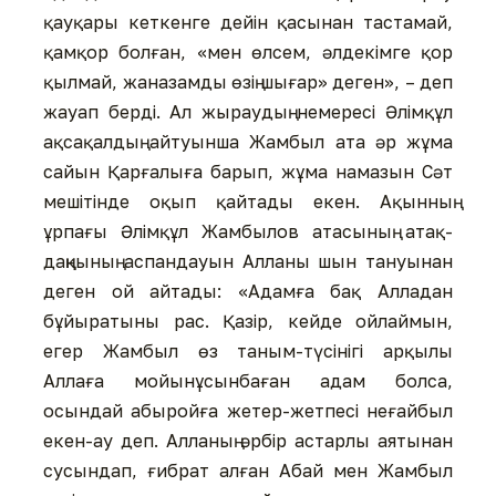
қауқары кеткенге дейін қасынан тастамай,
қамқор болған, «мен өлсем, әлдекімге қор
қылмай, жаназамды өзің шығар» деген», – деп
жауап берді. Ал жыраудың немересі Әлімқұл
ақсақалдың айтуынша Жамбыл ата әр жұма
сайын Қарғалыға барып, жұма намазын Сәт
мешітінде оқып қайтады екен. Ақынның
ұрпағы Әлімқұл Жамбылов атасының атақ-
даңқының аспандауын Алланы шын тануынан
деген ой айтады: «Адамға бақ Алладан
бұйыратыны рас. Қазір, кейде ойлаймын,
егер Жамбыл өз таным-түсінігі арқылы
Аллаға мойынұсынбаған адам болса,
осындай абыройға жетер-жетпесі неғайбыл
екен-ау деп. Алланың әрбір астарлы аятынан
сусындап, ғибрат алған Абай мен Жамбыл