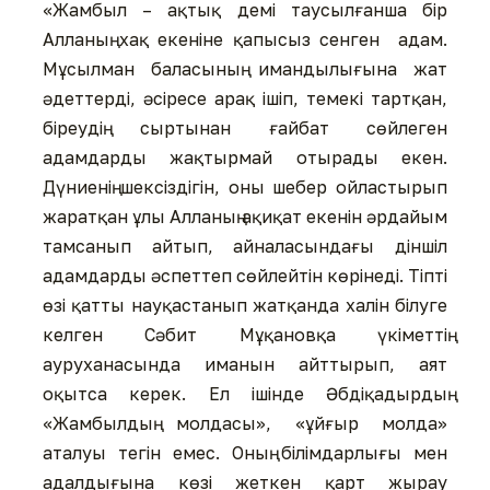
«Жамбыл – ақтық демі таусылғанша бір
Алланың хақ екеніне қапысыз сенген адам.
Мұсылман баласының имандылығына жат
әдеттерді, әсіресе арақ ішіп, темекі тартқан,
біреудің сыртынан ғайбат сөйлеген
адамдарды жақтырмай отырады екен.
Дүниенің шексіздігін, оны шебер ойластырып
жаратқан ұлы Алланың ақиқат екенін әрдайым
тамсанып айтып, айналасындағы діншіл
адамдарды әспеттеп сөйлейтін көрінеді. Тіпті
өзі қатты науқастанып жатқанда халін білуге
келген Сәбит Мұқановқа үкіметтің
ауруханасында иманын айттырып, аят
оқытса керек. Ел ішінде Әбдіқадырдың
«Жамбылдың молдасы», «ұйғыр молда»
аталуы тегін емес. Оның білімдарлығы мен
адалдығына көзі жеткен қарт жырау