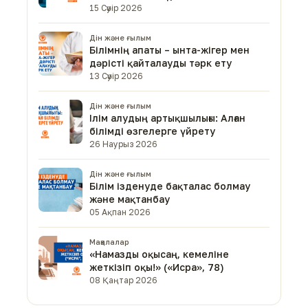
15 Сәуір 2026
Дін және ғылым
Білімнің апаты – ынта-жігер мен
дәрісті қайталауды тәрк ету
13 Сәуір 2026
Дін және ғылым
Ілім алудың артықшылығы: Алған
білімді өзгелерге үйрету
26 Наурыз 2026
Дін және ғылым
Білім ізденуде бақталас болмау
және мақтанбау
05 Ақпан 2026
Мақалалар
«Намазды оқысаң, кемеліне
жеткізіп оқы!» («Исра», 78)
08 Қаңтар 2026