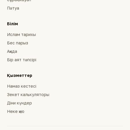
Пәтуа
Білім
Ислам тарихы
Бес парыз
Ақида
Бір аят тәпсірі
Қызметтер
Намаз кестесі
Зекет калькуляторы
Діни күндер
Неке қию