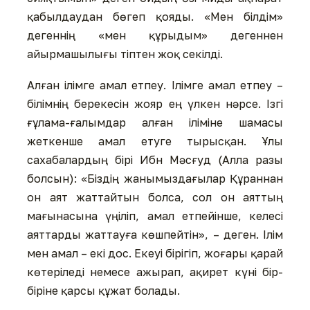
қабылдаудан бөгеп қояды. «Мен білдім»
дегеннің «мен құрыдым» дегеннен
айырмашылығы тіптен жоқ секілді.
Алған ілімге амал етпеу. Ілімге амал етпеу –
білімнің берекесін жояр ең үлкен нәрсе. Ізгі
ғұлама-ғалымдар алған іліміне шамасы
жеткенше амал етуге тырысқан. Ұлы
сахабалардың бірі Ибн Мәсғуд (Алла разы
болсын): «Біздің жанымыздағылар Құраннан
он аят жаттайтын болса, сол он аяттың
мағынасына үңіліп, амал етпейінше, келесі
аяттарды жаттауға көшпейтін», – деген. Ілім
мен амал – екі дос. Екеуі бірігіп, жоғары қарай
көтеріледі немесе ажырап, ақирет күні бір-
біріне қарсы құжат болады.