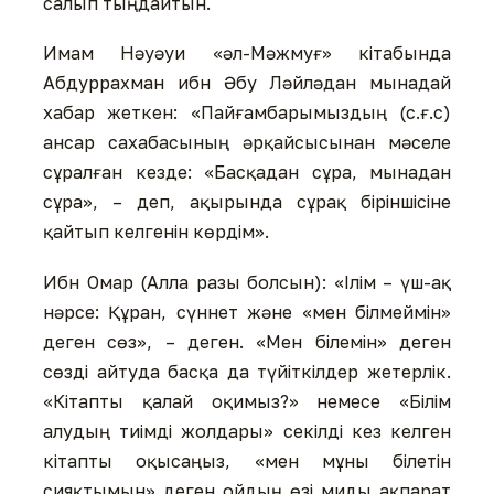
салып тыңдайтын.
Имам Нәуәуи «әл-Мәжмуғ» кітабында
Абдуррахман ибн Әбу Ләйләдан мынадай
хабар жеткен: «Пайғамбарымыздың (с.ғ.с)
ансар сахабасының әрқайсысынан мәселе
сұралған кезде: «Басқадан сұра, мынадан
сұра», – деп, ақырында сұрақ біріншісіне
қайтып келгенін көрдім».
Ибн Омар (Алла разы болсын): «Ілім – үш-ақ
нәрсе: Құран, сүннет және «мен білмеймін»
деген сөз», – деген. «Мен білемін» деген
сөзді айтуда басқа да түйіткілдер жетерлік.
«Кітапты қалай оқимыз?» немесе «Білім
алудың тиімді жолдары» секілді кез келген
кітапты оқысаңыз, «мен мұны білетін
сияқтымын» деген ойдың өзі миды ақпарат