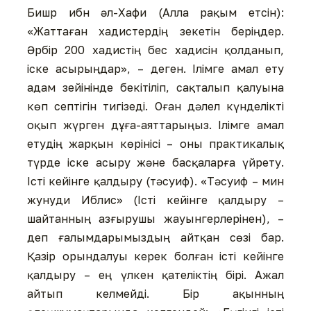
Бишр ибн әл-Хафи (Алла рақым етсін):
«Жаттаған хадистердің зекетін беріңдер.
Әрбір 200 хадистің бес хадисін қолданып,
іске асырыңдар», – деген. Ілімге амал ету
адам зейінінде бекітіліп, сақталып қалуына
көп септігін тигізеді. Оған дәлел күнделікті
оқып жүрген дұға-аяттарыңыз. Ілімге амал
етудің жарқын көрінісі – оны практикалық
түрде іске асыру және басқаларға үйрету.
Істі кейінге қалдыру (тәсуиф). «Тәсуиф – мин
жунуди Иблис» (Істі кейінге қалдыру –
шайтанның азғырушы жауынгерлерінен), –
деп ғалымдарымыздың айтқан сөзі бар.
Қазір орындалуы керек болған істі кейінге
қалдыру – ең үлкен қателіктің бірі. Ажал
айтып келмейді. Бір ақынның