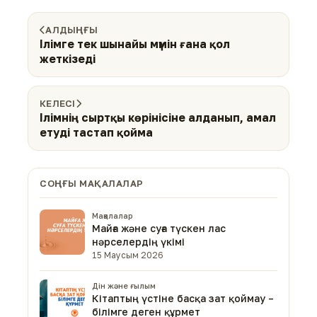
АЛДЫҢҒЫ
Ілімге тек шынайы мүмін ғана қол
жеткізеді
КЕЛЕСІ
Ілімнің сыртқы көрінісіне алданып, амал
етуді тастап қойма
СОҢҒЫ МАҚАЛАЛАР
Мақалалар
Майға және суға түскен лас
нәрселердің үкімі
15 Маусым 2026
Дін және ғылым
Кітаптың үстіне басқа зат қоймау –
білімге деген құрмет