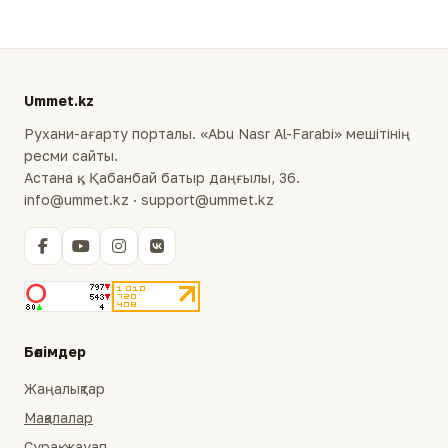
Ummet.kz
Рухани-ағарту порталы. «Abu Nasr Al-Farabi» мешітінің
ресми сайты.
Астана қ., Қабанбай батыр даңғылы, 36.
info@ummet.kz · support@ummet.kz
Бөлімдер
Жаңалықтар
Мақалалар
Сұрақ-жауап