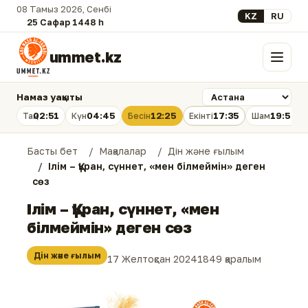
08 Тамыз 2026, Сенбі
Select your lan
KZ
RU
25 Сафар 1448 һ.
ummet.kz
Мәзір
Намаз уақыты
02:51
04:45
12:25
17:35
19:54
Таң
Күн
Бесін
Екінті
Шам
Басты бет
Мақалалар
Дін және ғылым
Ілім – Құран, сүннет, «мен білмеймін» деген
сөз
Ілім – Құран, сүннет, «мен
білмеймін» деген сөз
Дін және ғылым
17 Желтоқсан 2024
1849 қаралым