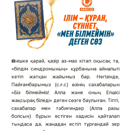
Өкінішке қарай, қазір аз-маз кітап оқысақ та,
«білдім синдромының» құрбанына айналып
кетіп жатқан жайымыз бар. Негізінде,
Пайғамбарымыз (с.ғ.с) өзінің сахабаларын
«Біз білмейміз! Алла және оның Елшісі
жақсырақ біледі» деген сөзге баулыған. Тіпті,
сахабалар мен тәбиғиндер (Алла разы
болсын) бұрын естіген хадисін қайталап
тыңдаса да, жаңадан естіп тұрғандай зер