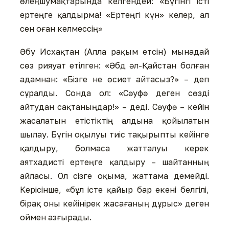
өлеңшумақтарында келгендей: «Бүгінгі істі
ертеңге қалдырма! «Ертеңгі күн» келер, ал
сен оған келмессің»
Әбу Исхақтан (Алла рақым етсін) мынадай
сөз рияуат етілген: «Әбд әл-Қайстан болған
адамнан: «Бізге не өсиет айтасыз?» – деп
сұралды. Сонда ол: «Сәуфә деген сөзді
айтудан сақтаныңдар!» – деді. Сәуфә – кейін
жасалатын етістіктің алдына қойылатын
шылау. Бүгін оқылуы тиіс тақырыпты кейінге
қалдыру, болмаса жатталуы керек
аятхадисті ертеңге қалдыру – шайтанның
айласы. Ол сізге оқыма, жаттама демейді.
Керісінше, «бұл істе қайыр бар екені белгілі,
бірақ оны кейінірек жасағаның дұрыс» деген
оймен азғырады.