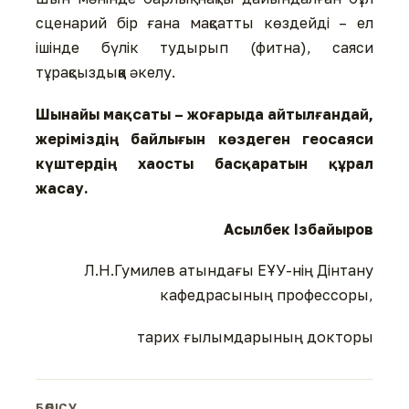
сценарий бір ғана мақсатты көздейді – ел
ішінде бүлік тудырып (фитна), саяси
тұрақсыздыққа әкелу.
Шынайы мақсаты – жоғарыда айтылғандай,
жеріміздің байлығын көздеген геосаяси
күштердің хаосты басқаратын құрал
жасау.
Асылбек Ізбайыров
Л.Н.Гумилев атындағы ЕҰУ-нің Дінтану
кафедрасының профессоры,
тарих ғылымдарының докторы
БӨЛІСУ