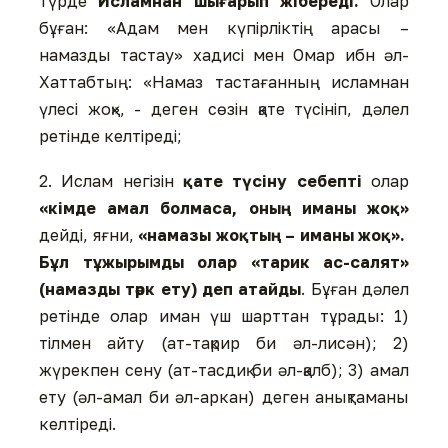
түрде
Исламнан шығарып жібереді.
Олар
бұған: «Адам мен күпірліктің арасы –
намазды тастау» хадисі мен Омар ибн әл-
Хаттабтың: «Намаз тастағанның исламнан
үлесі жоқ», - деген сөзін қате түсініп, дәлел
ретінде келтіреді;
2. Ислам негізін
қате түсіну себепті
олар
«кімде амал болмаса, оның иманы жоқ»
дейді, яғни,
«намазы жоқтың – иманы жоқ».
Бұл тұжырымды олар «тарик ас-салят»
(намазды тәрк ету) деп атайды
. Бұған дәлел
ретінде олар иман үш шарттан тұрады: 1)
тілмен айту (ат-тақрир би әл-лисән); 2)
жүрекпен сену (ат-тасдиқ би әл-қалб); 3) амал
ету (әл-амал би әл-аркан) деген анықтаманы
келтіреді.