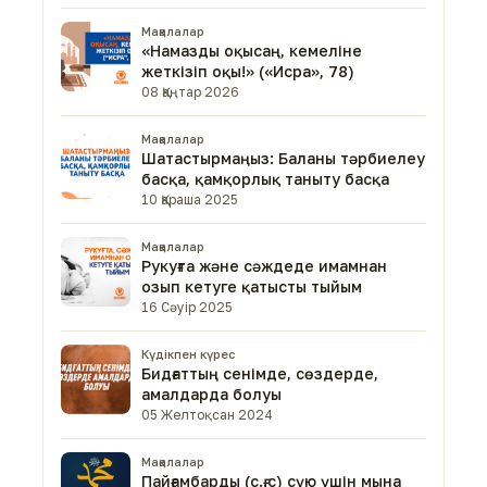
Мақалалар
«Намазды оқысаң, кемеліне
жеткізіп оқы!» («Исра», 78)
08 Қаңтар 2026
Мақалалар
Шатастырмаңыз: Баланы тәрбиелеу
басқа, қамқорлық таныту басқа
10 Қараша 2025
Мақалалар
Рукуғта және сәждеде имамнан
озып кетуге қатысты тыйым
16 Сәуір 2025
Күдікпен күрес
Бидғаттың сенімде, сөздерде,
амалдарда болуы
05 Желтоқсан 2024
Мақалалар
Пайғамбарды (с.ғ.с) сүю үшін мына