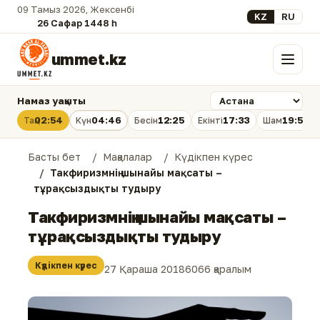
09 Тамыз 2026, Жексенбі
Select your lan
KZ
RU
26 Сафар 1448 һ.
ummet.kz
Мәзір
Намаз уақыты
02:54
04:46
12:25
17:33
19:53
Таң
Күн
Бесін
Екінті
Шам
Басты бет
Мақалалар
Күдікпен күрес
Такфиризмнің шынайы мақсаты –
тұрақсыздықты тудыру
Такфиризмнің шынайы мақсаты –
тұрақсыздықты тудыру
Күдікпен күрес
27 Қараша 2018
6066 қаралым