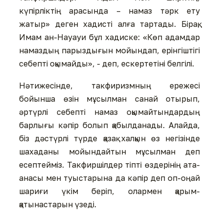
күпірліктің арасында – намаз тәрк ету
жатыр» деген хадисті алға тартады. Бірақ,
Имам ан-Науауи бұл хадиске: «Көп адамдар
намаздың парыздығын мойындап, ерінгіштігі
себепті оқымайды», - деп, ескертетіні белгілі.
Нәтижесінде, такфиризмның ережесі
бойынша өзін мұсылман санай отырып,
әртүрлі себепті намаз оқымайтындардың
барлығы кәпір болып қабылданады. Алайда,
біз дәстүрлі түрде қазақ халқын өз негізінде
шахаданы мойындайтын мұсылман деп
есептейміз. Такфиршілдер тіпті өздерінің ата-
анасы мен туыстарына да кәпір деп оп-оңай
шариғи үкім беріп, олармен қарым-
қатынастарын үзеді.