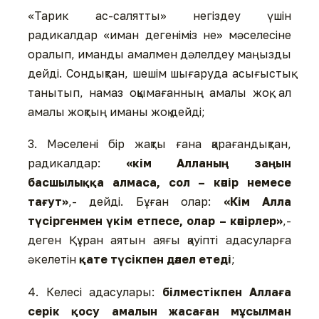
«Тарик ас-салятты» негіздеу үшін
радикалдар «иман дегеніміз не» мәселесіне
оралып, иманды амалмен дәлелдеу маңызды
дейді. Сондықтан, шешім шығаруда асығыстық
танытып, намаз оқымағанның амалы жоқ, ал
амалы жоқтың иманы жоқ дейді;
3. Мәселені бір жақты ғана қарағандықтан,
радикалдар:
«кім Алланың заңын
басшылыққа алмаса, сол – кәпір немесе
тағут»
,- дейді. Бұған олар:
«Кім Алла
түсіргенмен үкім етпесе, олар – кәпірлер»
,-
деген Құран аятын аяғы қауіпті адасуларға
әкелетін
қате түсікпен дәлел етеді
;
4. Келесі адасулары:
білместікпен Аллаға
серік қосу амалын жасаған мұсылман