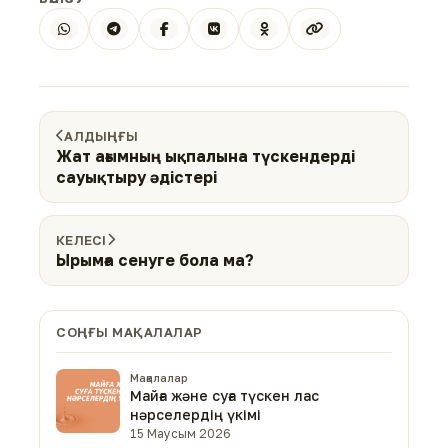
АЛДЫҢҒЫ
Жат ағымның ықпалына түскендерді
сауықтыру әдістері
КЕЛЕСІ
Ырымға сенуге бола ма?
СОҢҒЫ МАҚАЛАЛАР
Мақалалар
Майға және суға түскен лас
нәрселердің үкімі
15 Маусым 2026