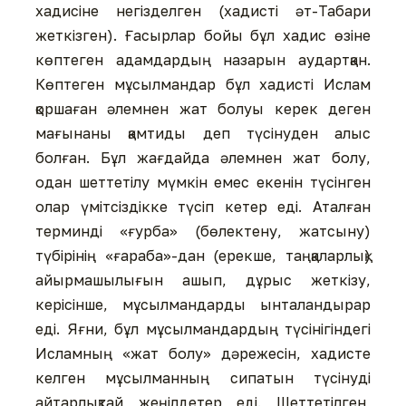
хадисіне негізделген (хадисті әт-Табари
жеткізген). Ғасырлар бойы бұл хадис өзіне
көптеген адамдардың назарын аудартқан.
Көптеген мұсылмандар бұл хадисті Ислам
қоршаған әлемнен жат болуы керек деген
мағынаны қамтиды деп түсінуден алыс
болған. Бұл жағдайда әлемнен жат болу,
одан шеттетілу мүмкін емес екенін түсінген
олар үмітсіздікке түсіп кетер еді. Аталған
терминді «ғурба» (бөлектену, жатсыну)
түбірінің «ғараба»-дан (ерекше, таңқаларлық)
айырмашылығын ашып, дұрыс жеткізу,
керісінше, мұсылмандарды ынталандырар
еді. Яғни, бұл мұсылмандардың түсінігіндегі
Исламның «жат болу» дәрежесін, хадисте
келген мұсылманның сипатын түсінуді
айтарлықтай жеңілдетер еді. Шеттетілген,