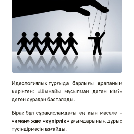
Идеологиялық тұрғыда барлығы қарапайым
көрінген: «Шынайы мұсылман деген кім?»
деген сұрақтан басталады.
Бірақ, бұл сұрақ исламдағы ең қиын мәселе –
«иман» және «күпірлік»
ұғымдарының дұрыс
түсіндірмесін қозғайды.