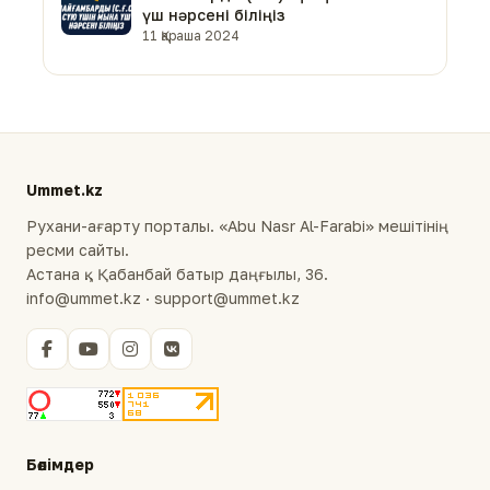
үш нәрсені біліңіз
11 Қараша 2024
Ummet.kz
Рухани-ағарту порталы. «Abu Nasr Al-Farabi» мешітінің
ресми сайты.
Астана қ., Қабанбай батыр даңғылы, 36.
info@ummet.kz · support@ummet.kz
Бөлімдер