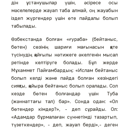
дін ұстанушылар үшін, әсіресе осы
мәселелерде жауап таба алмай, оң жауабын
іздеп жүргендер үшін өте пайдалы болып
табылады.
Өзбекстанда болған «ғураба» (бейтаныс,
бөтен) сөзінің шариғи мағынасын қате
түсінудің қайғылы нәтижеге әкелгенін мысал
ретінде келтіруге болады. Бұл жерде
Мұхаммет Пайғамбардың: «Ислам бейтаныс
болып келді және пайда болған кезіндегі
сияқты, қайыра бейтаныс болып оралады. Сол
кезде бөтен болғандар үшін Туба
(жәннаттағы тал) бар». Сонда одан: «Ол
бөтендер кімдер?», - деп сұрайды. Ол:
«Адамдар бұрмалаған сүннетімді тазартып,
түзеткендер», - деп, жауап берді»,- деген