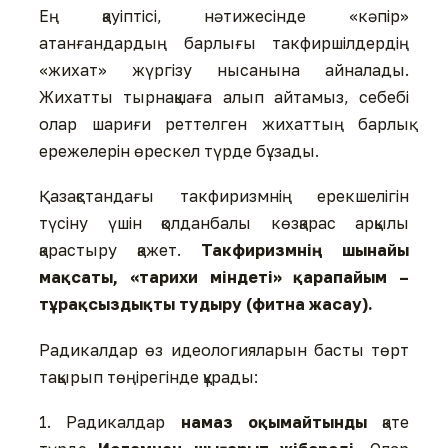
Ең қауіптісі, нәтижесінде «кәпір»
атанғандардың барлығы такфиршілдердің
«жихат» жүргізу нысанына айналады.
Жихатты тырнақшаға алып айтамыз, себебі
олар шариғи реттелген жихаттың барлық
ережелерін өрескел түрде бұзады.
Қазақстандағы такфиризмнің ерекшелігін
түсіну үшін қолданбалы көзқарас арқылы
қарастыру қажет.
Такфиризмнің шынайы
мақсаты, «тарихи міндеті» қарапайым –
тұрақсыздықты тудыру (фитна жасау).
Радикалдар өз идеологияларын басты төрт
тақырып төңірегінде құрады:
1. Радикалдар
намаз оқымайтынды
қате