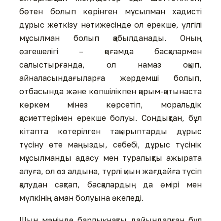
бөтен болып көрінген мұсылман хадисті
дұрыс жеткізу нәтижесінде ол ерекше, үлгілі
мұсылман болып қабылданады. Оның
өзгешелігі – қоғамда басқалармен
салыстырғанда, ол намаз оқып,
айналасындағыларға жәрдемші болып,
отбасында және көпшілікпен қарым-қатынаста
көркем мінез көрсетіп, моральдік
қасиеттерімен ерекше болуы. Сондықтан, бұл
кітапта көтерілген тақырыптарды дұрыс
түсіну өте маңызды, себебі, дұрыс түсінік
мұсылманды адасу мен туралықты ажырата
алуға, ол өз алдына, түрлі қиын жағдайға түсіп
қалудан сақтап, басқалардың да өмірі мен
мүлкінің аман болуына әкеледі.
Шын мәнінде барлық нақты дайындалған бұл