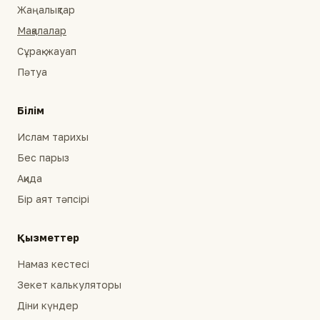
Жаңалықтар
Мақалалар
Сұрақ-жауап
Пәтуа
Білім
Ислам тарихы
Бес парыз
Ақида
Бір аят тәпсірі
Қызметтер
Намаз кестесі
Зекет калькуляторы
Діни күндер