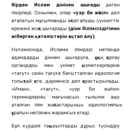
бірден Ислам дінінен шығады
деген
пікірлері. Сонымен, олар
«узр би жәһіл»
деп
аталатын мұсылманды ақтап алушы сунниттік
ережені жоққа шығарады
(діни білімсіздігімен
жіберген қателіктерін ақтап алу)
.
Нәтижесінде, Ислами ілімдері негізінде
адамдарды діннен шығаруға, құқық қорғау
органдары мен үкімет қызметкерлеріне
«тағут» сөзін тағуға бағытталған идеология
толықтай қате, дәрменсіз деп қарастырылады.
«Иман», «тағут», «узр би жәһіл»
терминдерінің мағынасын ғылыми ашу
аталған ілім жақтастарының идеологиялық
құралын негізінен жарамсыз етеді.
Бұл күрделі тақырыптарды дұрыс түсіндіру