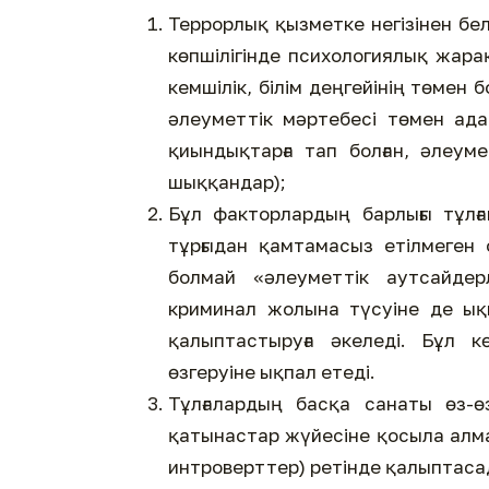
Террорлық қызметке негізінен белг
көпшілігінде психологиялық жар
кемшілік, білім деңгейінің төмен
әлеуметтік мәртебесі төмен ад
қиындықтарға тап болған, әлеум
шыққандар);
Бұл факторлардың барлығы тұлға
тұрғыдан қамтамасыз етілмеген 
болмай «әлеуметтік аутсайдер
криминал жолына түсуіне де ықпа
қалыптастыруға әкеледі. Бұл кө
өзгеруіне ықпал етеді.
Тұлғалардың басқа санаты өз-ө
қатынастар жүйесіне қосыла алма
интроверттер) ретінде қалыптаса