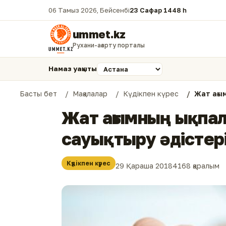
06 Тамыз 2026, Бейсенбі
23 Сафар 1448 һ.
ummet.kz
Рухани-ағарту порталы
Намаз уақыты
Басты бет
Мақалалар
Күдікпен күрес
Жат ағы
Жат ағымның ықпал
сауықтыру әдістер
Күдікпен күрес
29 Қараша 2018
4168 қаралым