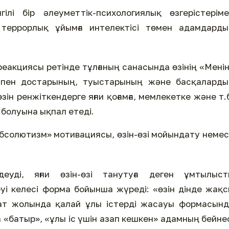
ілі бір әлеуметтік-психологиялық өзгерістерім
террорлық ұйымға интелектісі төмен адамдарды
еакциясы ретінде тұлғаның санасында өзінің «Мені
т пен достарының, туыстарының және басқаларды
зін ренжіткендерге яғни қоғамға, мемлекетке және т.
а болуына ықпал етеді.
бсолютизм» мотивациясы, өзін-өзі мойындату неме
еуді, яғни өзін-өзі танутуға деген ұмтылыст
руі келесі форма бойынша жүреді: «өзін дінде жақ
сат жолында қалай ұлы істерді жасауы формасын
«батыр», «ұлы іс үшін азап кешкен» адамның бейне