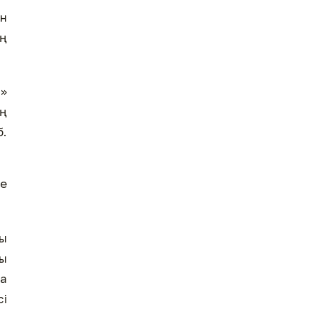
ен
ң
н»
ң
б.
се
ы
сы
да
сі