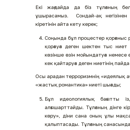
Екі жағдайда да біз тұлғаның белг
ұшырасамыз. Сондай-ақ негізінен 
кіретінін айта кету керек;
Соңында бұл процестер қорғаныс р
қорғауға деген шектен тыс ние
көзінше өзін мойындатуға немесе ө
кек қайтаруға деген ниетінің пайд
Осы арадан терроризмнің «идеялық а
«жастық романтика» ниеті шығады;
Бұл идеологиялық бағытты ізд
алғышарттайды. Тұлғаның дінге кі
көру», діни сана оның ұлы мақ
қалыптасады. Тұлғаның санасында 