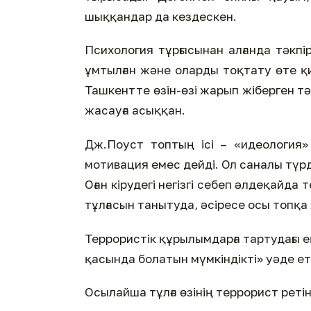
шыққандар да кездескен.
Психология тұрғысынан алғанда тәкпі
ұмтылған және оларды тоқтату өте қ
Ташкентте өзін-өзі жарып жіберген тәк
жасауға асыққан.
Дж.Поуст топтың ісі – «идеология» -
мотивация емес дейді. Ол саналы түрд
Оған кірудегі негізгі себеп әлдеқайда
тұлғасын танытуда, әсіресе осы топқ
Террористік құрылымдарға тартудағы 
қасында болатын мүмкіндікті» уәде ет
Осылайша тұлға өзінің террорист реті