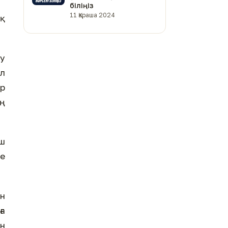
біліңіз
11 Қараша 2024
қ
у
ұл
ар
ың
үш
не
ын
ға
н