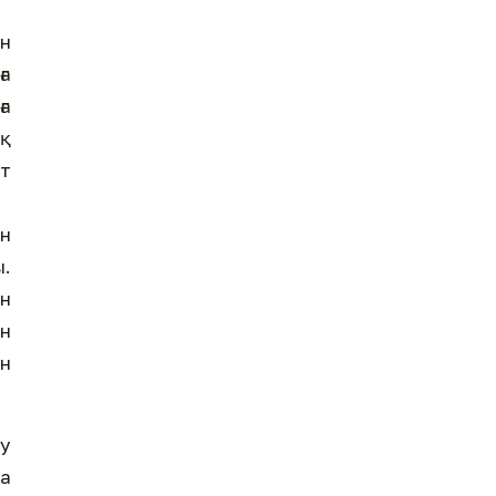
ан
ға
ға
ық
ет
ен
.
ан
ен
ан
у
а