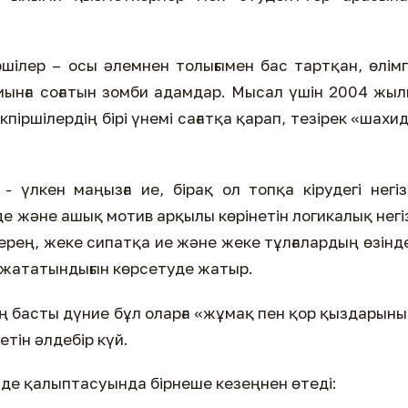
ршілер – осы әлемнен толығымен бас тартқан, өлім
иынға соғатын зомби адамдар. Мысал үшін 2004 жы
піршілердің бірі үнемі сағатқа қарап, тезірек «шахи
 үлкен маңызға ие, бірақ ол топқа кірудегі негіз
е және ашық мотив арқылы көрінетін логикалық негі
 терең, жеке сипатқа ие және жеке тұлғалардың өзінд
а жататындығын көрсетуде жатыр.
ең басты дүние бұл оларға «жұмақ пен қор қыздарын
етін әлдебір күй.
нде қалыптасуында бірнеше кезеңнен өтеді: