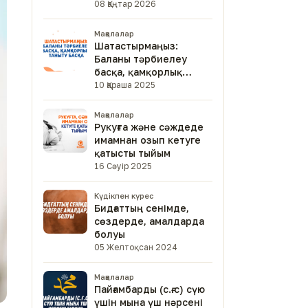
08 Қаңтар 2026
Мақалалар
Шатастырмаңыз:
Баланы тәрбиелеу
басқа, қамқорлық
таныту басқа
10 Қараша 2025
Мақалалар
Рукуғта және сәждеде
имамнан озып кетуге
қатысты тыйым
16 Сәуір 2025
Күдікпен күрес
Бидғаттың сенімде,
сөздерде, амалдарда
болуы
05 Желтоқсан 2024
Мақалалар
Пайғамбарды (с.ғ.с) сүю
үшін мына үш нәрсені