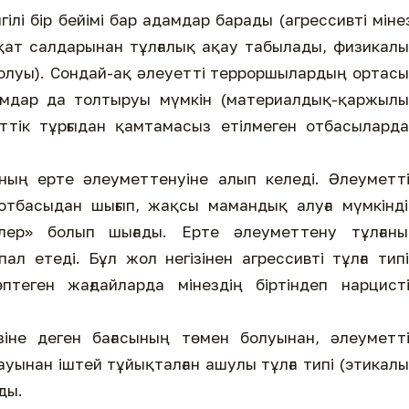
ілі бір бейімі бар адамдар барады (агрессивті міне
ақат салдарынан тұлғалық ақау табылады, физикал
 болуы). Сондай-ақ әлеуетті терроршылардың ортас
амдар да толтыруы мүмкін (материалдық-қаржылы
еттік тұрғыдан қамтамасыз етілмеген отбасылард
ның ерте әлеуметтенуіне алып келеді. Әлеуметт
отбасыдан шығып, жақсы мамандық алуға мүмкінді
лер» болып шығады. Ерте әлеуметтену тұлғаны
л етеді. Бұл жол негізінен агрессивті тұлға тип
птеген жағдайларда мінездің біртіндеп нарцист
зіне деген бағасының төмен болуынан, әлеуметт
уынан іштей тұйықталған ашулы тұлға типі (этикал
ды.