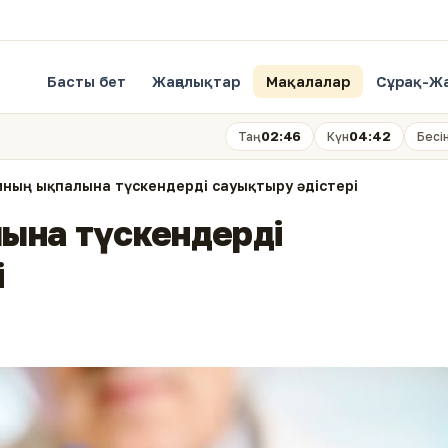
Басты бет
Жаңалықтар
Мақалалар
Сұрақ-Ж
02:46
04:42
Таң
Күн
Бесі
мның ықпалына түскендерді сауықтыру әдістері
ына түскендерді
і