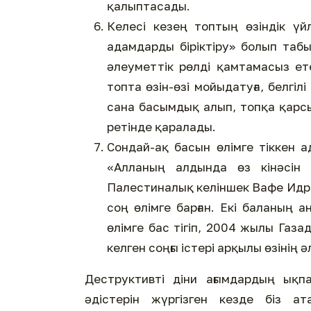
қалыптасады.
Келесі кезең топтың өзіндік үй
адамдарды біріктіру» болып таб
әлеуметтік рөлді қамтамасыз ет
топта өзін-өзі мойыдатуға, белгі
сана басымдық алып, топқа қарсы 
ретінде қаралады.
Сондай-ақ басын өлімге тіккен а
«Алланың алдында өз кінәсін 
Палестиналық келіншек Вафе Идри
соң өлімге барған. Екі баланың 
өлімге бас тігіп, 2004 жылы Газа
келген соңғы істері арқылы өзінің
Деструктивті діни ағымдардың ықп
әдістерін жүргізген кезде біз ат