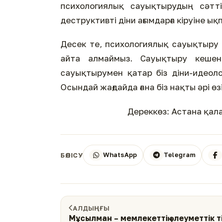
психологиялық сауықтырудың сәтт
деструктивті діни ағымдарға кіруіне 
Десек те, психологиялық сауықтыру 
айта алмаймыз. Сауықтыру кешен
сауықтырумен қатар біз діни-идеоло
Осындай жағдайда ғана біз нақты әрі ө
Дереккөз: Астана қалас
WhatsApp
Telegram
БӨЛІСУ
АЛДЫҢҒЫ
Мұсылман – мемлекеттің әлеуметтік ті