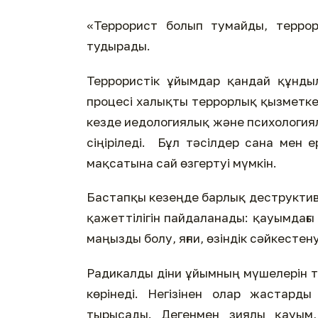
«Террорист болып тумайды, террор
тудырады.
Террористік ұйымдар қандай құнд
процесі халықты террорлық қызметке т
кезде иедологиялық және психологиял
сіңіріледі. Бұл тәсілдер сана мен 
мақсатына сай өзгертуі мүмкін.
Бастапқы кезеңде барлық деструктивт
қажеттілігін пайдаланады: қауымдағ
маңызды болу, яғни, өзіндік сәйкестену
Радикалды діни ұйымның мүшелерін т
көрінеді. Негізінен олар жастарды
тырысады. Дегенмен зиялы қауым,