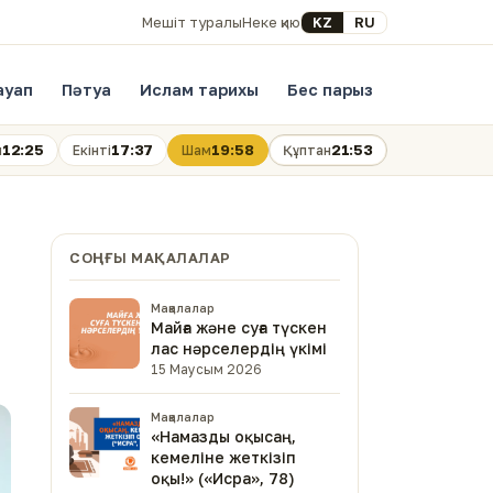
Select your language
KZ
RU
Мешіт туралы
Неке қию
ауап
Пәтуа
Ислам тарихы
Бес парыз
12:25
17:37
19:58
21:53
н
Екінті
Шам
Құптан
СОҢҒЫ МАҚАЛАЛАР
Мақалалар
Майға және суға түскен
лас нәрселердің үкімі
15 Маусым 2026
Мақалалар
«Намазды оқысаң,
кемеліне жеткізіп
оқы!» («Исра», 78)