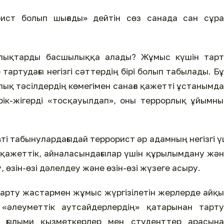
ист болып шығады» дейтін сөз санада сан сұра
ылықтарды басшылыққа алады? Жұмыс күшін тарт
артудағы негізгі сәттердің бірі болып табылады. Б
ық тәсілдердің көмегімен санаға қажетті ұстанымд
ерік-жігерді «тосқауылдап», оны террорлық ұйымн
і табынулардағыдай террорист әр адамның негізгі 
ы қажеттік, айналасындағылар үшін құрылымдану жә
, өзін-өзі дәлелдеу және өзін-өзі жүзеге асыру.
арту жастармен жұмыс жүргізілетін жерлерде айқ
 «әлеуметтік аутсайдерлердің» қатарынан тарту
 ғылыми қызметкерлер мен студенттер арасына