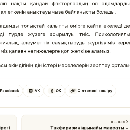
ілігі нақты қандай факторлардың ол адамдарды
ықпал еткенін анықтауымызға байланысты болады.
адамды толықтай қалыпты өмірге қайта әкеледі д
ді түрде жүзеге асырылуы тиіс. Психологиялы
гиялық, әлеуметтік сауықтыруды жүргізуіміз кере
зіміз қалаған нәтижелерге қол жеткізе аламыз.
ы әкімдігінің дін істері мәселелерін зерттеу орталы
Facebook
VK
OK
Сілтемені көшіру
КЕЛЕСІ
регі
Такфиризмнің шынайы мақсаты –