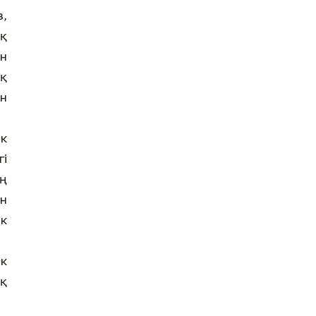
з,
ық
ын
қ
ан
ік
гі
ң
ін
ік
ік
ық