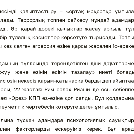
лесімді қалыптастыру – «ортақ мақсатқа ұмтылғ
ылады. Террорлық топпен сәйкесу мұндай адамдар
еді. Әрі қарай дөрекі қылықтар жасау арқылы тұл
лі бір тұлғалық қасиеттер көрсетуге тырысады. Топт
кез келген агрессия өзіне қарсы жасалған іс-әрек
дамның тұлғасында тереңдетілген діни дағуаттарм
жуу және өзінің есімін тазалау» ниеті болады
с өзін некесіз қарым-қатынасқа барды деп айыптағ
анасы, 22 жастағы Рим салах Риаши де осы себепп
дағы «Эрез» КПП өз-өзіне қол салды. Бұл қолдарын
 әлеуметтік мәртебесін көтеруге деген ұмтылыс.
алына түскен адамдарға психологиялық сауықтыр
алған факторларды ескеруіміз керек. Бұл арад