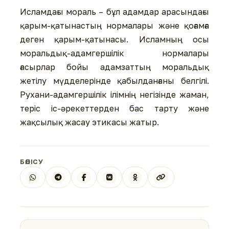
Исламдағы мораль – бұл адамдар арасындағы
қарым-қатынастың нормалары және қоғамға
деген қарым-қатынасы. Исламның осы
моральдық-адамгершілік нормалары
ғасырлар бойы адамзаттың моральдық
жетілу мүдделерінде қабылданғаны белгілі.
Рухани-адамгершілік ілімнің негізінде жаман,
теріс іс-әрекеттерден бас тарту және
жақсылық жасау этикасы жатыр.
БӨЛІСУ