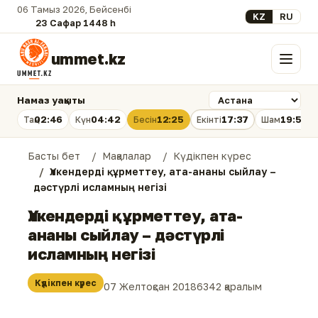
06 Тамыз 2026, Бейсенбі
Select your lan
KZ
RU
23 Сафар 1448 һ.
ummet.kz
Мәзір
Намаз уақыты
02:46
04:42
12:25
17:37
19:58
Таң
Күн
Бесін
Екінті
Шам
Басты бет
Мақалалар
Күдікпен күрес
Үлкендерді құрметтеу, ата-ананы сыйлау –
дәстүрлі исламның негізі
Үлкендерді құрметтеу, ата-
ананы сыйлау – дәстүрлі
исламның негізі
Күдікпен күрес
07 Желтоқсан 2018
6342 қаралым