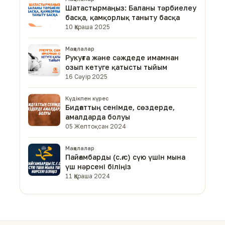
Шатастырмаңыз: Баланы тәрбиелеу
басқа, қамқорлық таныту басқа
10 Қараша 2025
Мақалалар
Рукуғта және сәждеде имамнан
озып кетуге қатысты тыйым
16 Сәуір 2025
Күдікпен күрес
Бидғаттың сенімде, сөздерде,
амалдарда болуы
05 Желтоқсан 2024
Мақалалар
Пайғамбарды (с.ғ.с) сүю үшін мына
үш нәрсені біліңіз
11 Қараша 2024