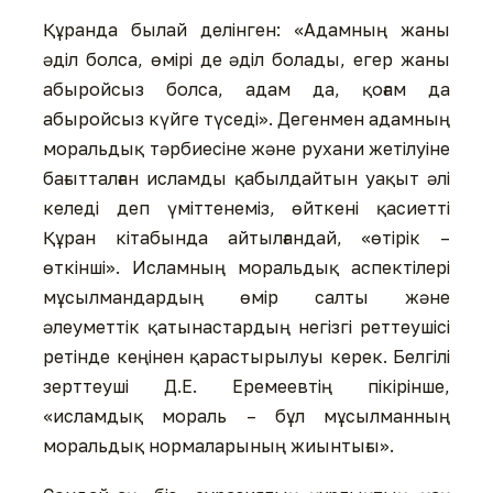
Құранда былай делінген: «Адамның жаны
әділ болса, өмірі де әділ болады, егер жаны
абыройсыз болса, адам да, қоғам да
абыройсыз күйге түседі». Дегенмен адамның
моральдық тәрбиесіне және рухани жетілуіне
бағытталған исламды қабылдайтын уақыт әлі
келеді деп үміттенеміз, өйткені қасиетті
Құран кітабында айтылғандай, «өтірік –
өткінші». Исламның моральдық аспектілері
мұсылмандардың өмір салты және
әлеуметтік қатынастардың негізгі реттеушісі
ретінде кеңінен қарастырылуы керек. Белгілі
зерттеуші Д.Е. Еремеевтің пікірінше,
«исламдық мораль – бұл мұсылманның
моральдық нормаларының жиынтығы».