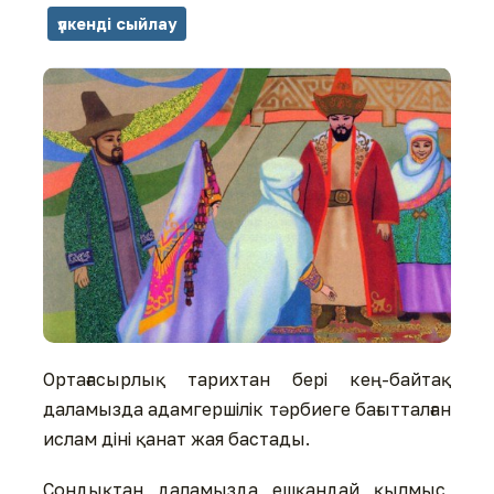
үлкенді сыйлау
Ортағасырлық тарихтан бері кең-байтақ
даламызда адамгершілік тәрбиеге бағытталған
ислам діні қанат жая бастады.
Сондықтан даламызда ешқандай қылмыс,