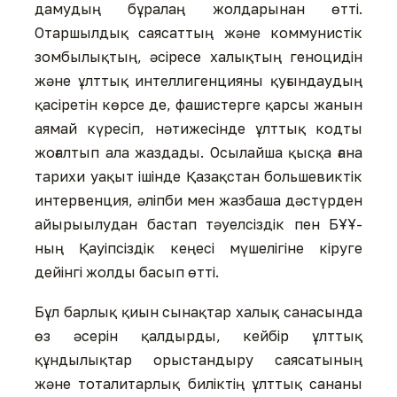
дамудың бұралаң жолдарынан өтті.
Отаршылдық саясаттың және коммунистік
зомбылықтың, әсіресе халықтың геноцидін
және ұлттық интеллигенцияны қуғындаудың
қасіретін көрсе де, фашистерге қарсы жанын
аямай күресіп, нәтижесінде ұлттық кодты
жоғалтып ала жаздады. Осылайша қысқа ғана
тарихи уақыт ішінде Қазақстан большевиктік
интервенция, әліпби мен жазбаша дәстүрден
айырыылудан бастап тәуелсіздік пен БҰҰ-
ның Қауіпсіздік кеңесі мүшелігіне кіруге
дейінгі жолды басып өтті.
Бұл барлық қиын сынақтар халық санасында
өз әсерін қалдырды, кейбір ұлттық
құндылықтар орыстандыру саясатының
және тоталитарлық биліктің ұлттық сананы