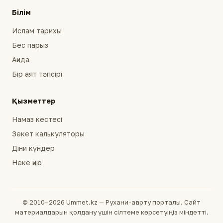
Білім
Ислам тарихы
Бес парыз
Ақида
Бір аят тәпсірі
Қызметтер
Намаз кестесі
Зекет калькуляторы
Діни күндер
Неке қию
© 2010–2026 Ummet.kz — Рухани-ағарту порталы. Сайт
материалдарын қолдану үшін сілтеме көрсетуіңіз міндетті.