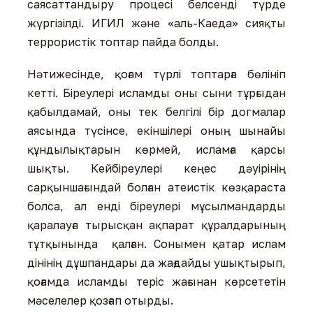
саясаттандыру процесі белсенді түрде
жүргізілді. ИГИЛ және «аль-Каеда» сияқты
террористік топтар пайда болды.
Нәтижесінде, қоғам түрлі топтарға бөлініп
кетті. Біреулері исламды оны сыни тұрғыдан
қабылдамай, оны тек белгілі бір догмалар
аясында түсінсе, екіншілері оның шынайы
құндылықтарын көрмей, исламға қарсы
шықты. Кейбіреулері кеңес дәуірінің
сарқыншағындай болған атеистік көзқараста
болса, ал енді біреулері мұсылмандарды
қаралауға тырысқан ақпарат құралдарының
тұтқынында қалған. Сонымен қатар ислам
дінінің дұшпандары да жағдайды ушықтырып,
қоғамда исламды теріс жағынан көрсететін
мәселелер қозғап отырды.