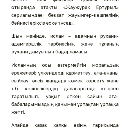
отырғанда атақты «Жаужүрек Ертұғрыл»
сериалындағы бекзат жауынгер-көшпелінің
бейнесі еріксіз еске түседі.
Шын мәнінде, ислам – адамның рухани-
адамгершілік тәрбиесінің және тұлғаның
рухани дамуының бағдарламасы.
Исламның осы өзгермейтін моральдық
ережелері: үлкендерді құрметтеу, ата-ананы
сыйлау, әлсіз жандарға көмек көрсету және
т.б. көшпелілердің далаларында кеңінен
таратылып, уақыт өткен сайын ата-
бабаларымыздың қанымен ұрпақтан ұрпаққа
жетті.
Алайда қазақ халқы өзінің тарихында