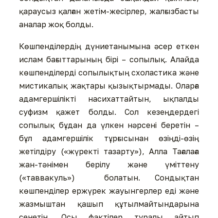
қараусыз қалған жетім-жесірлер, жалғызбасты
аналар жоқ болды.
Көшпенділердің дүниетанымына әсер еткен
ислам бағыттарының бірі – сопылық. Алайда
көшпенділерді сопылықтың схоластика және
мистикалық жақтары қызықтырмады. Оларға
адамгершілікті насихаттайтын, ықпалды
суфизм қажет болды. Сол кезеңдердегі
сопылық бұдан да үлкен нәрсені беретін –
бұл адамгершілік тұрғысынан өзіңді-өзің
жетілдіру («жүректі тазарту»), Алла Тағалаға
жан-тәнімен берілу және үміттену
(«таввакуль») болатын. Сондықтан
көшпенділер ержүрек жауынгерлер еді және
жазмыштан қашып құтылмайтындарына
сенетін. Осы фактілер туралы айтып