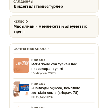
АЛДЫҢҒЫ
Діндегі ұлттық дәстүрлер
КЕЛЕСІ
Мұсылман – мемлекеттің әлеуметтік
тірегі
СОҢҒЫ МАҚАЛАЛАР
Мақалалар
Майға және суға түскен лас
нәрселердің үкімі
15 Маусым 2026
Мақалалар
«Намазды оқысаң, кемеліне
жеткізіп оқы!» («Исра», 78)
08 Қаңтар 2026
Мақалалар