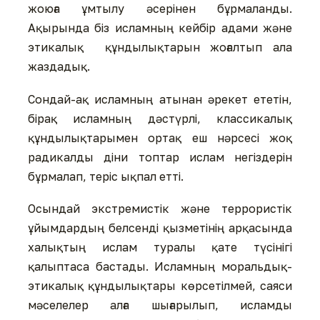
жоюға ұмтылу әсерінен бұрмаланды.
Ақырында біз исламның кейбір адами және
этикалық құндылықтарын жоғалтып ала
жаздадық.
Сондай-ақ исламның атынан әрекет ететін,
бірақ исламның дәстүрлі, классикалық
құндылықтарымен ортақ еш нәрсесі жоқ
радикалды діни топтар ислам негіздерін
бұрмалап, теріс ықпал етті.
Осындай экстремистік және террористік
ұйымдардың белсенді қызметінің арқасында
халықтың ислам туралы қате түсінігі
қалыптаса бастады. Исламның моральдық-
этикалық құндылықтары көрсетілмей, саяси
мәселелер алға шығарылып, исламды