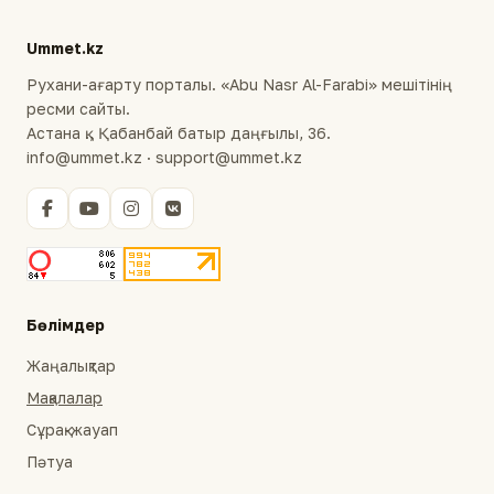
Ummet.kz
Рухани-ағарту порталы. «Abu Nasr Al-Farabi» мешітінің
ресми сайты.
Астана қ., Қабанбай батыр даңғылы, 36.
info@ummet.kz · support@ummet.kz
Бөлімдер
Жаңалықтар
Мақалалар
Сұрақ-жауап
Пәтуа