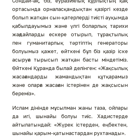
Сондай-ақ, біз, еуразиялық құрлықтың қақ
ортасында орналасқандықтан қазіргі кезде
болып жатқан сын-қатерлерді тиісті ауқымда
қабылдауымыз және үлгі боларлық тарихи
жағдайларды ескере отырып, тұрақтылық
пен гуманитарлық тәртіптің генераторы
болуымыз қажет, өйткені бұл біз қазір іске
асыруға тырысып жатқан басты міндетіміз.
Өйткені Құранда былай делінген: «Жақсылық
жасағандарды жамандықтан құтқарамыз
және оларға жасаған істерінен де жақсысын
береміз».
Ислам дінінде мұсылман жаны таза, ойлары
да игі, шынайы болуы тиіс. Хадистерде
айтылатындай: «Жүрек істерден, еңбектен,
шынайы қарым-қатынастардан рухтанады».