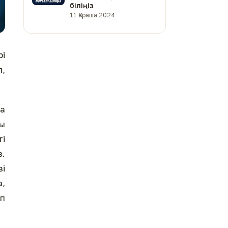
біліңіз
11 Қараша 2024
рі
п,
ша
ңы
ті
з.
зі
а,
ап