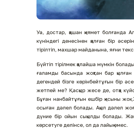
Уа, достар, қашан қиямет болғанда 
күніндегі денесінен қалған бір әсері
тірілтіп, махшар майданына, яғни тек
Бүйтіп тірілмек қалайша мүмкін болад
ғаламды басында жоқтан бар қылған 
дегендей бізге көрінбейтұғын бір әсер
жетпей ме? Қасқыр жесе де, отқа күй
Бұған нанбайтұғын ешбір қисыны жоқ.
осыған дәлел болады. Ақыл дәлел жоғ
дүние бір ойын сықылды болады. Жән
көрсетуге делінсе, ол да лайық емес.