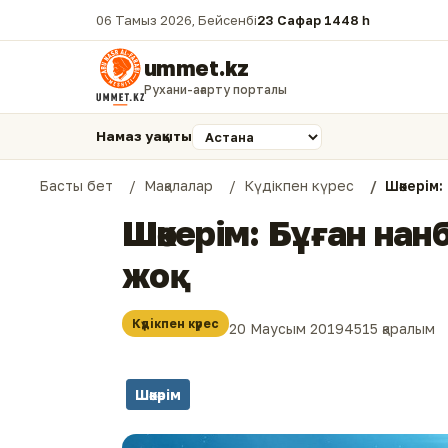
06 Тамыз 2026, Бейсенбі
23 Сафар 1448 һ.
ummet.kz
Рухани-ағарту порталы
Намаз уақыты
Басты бет
Мақалалар
Күдікпен күрес
Шәкерім
Шәкерім: Бұған на
жоқ
Күдікпен күрес
20 Маусым 2019
4515 қаралым
Шәкәрім