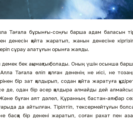
Алла Тағала бұрынғы-соңғы барша адам баласын ті
нен денесін қайта жаратып, жанын денесіне кіргізі
серіп сұрау алатұғын орынға жаяды.
ы демек бек ақымақтық болады. Оның үшін осынша бар
Алла Тағала өліп қалған дененің не иісі, не тоза
інен бір зат қалдырып, содан қайта жаратуға құдіре
се де, одан бір әсер қалдыра алмайды дей алмайсы
 Және бұған аят дәлел, Құранның бастан-аяқ бар сө
арыда да айтылған. Тірілтіп, тексермейтұғын болс
е басқа бір денені жаратып, соған рахат пен аз