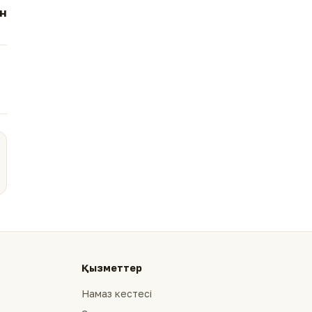
н
Қызметтер
Намаз кестесі