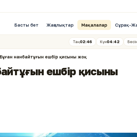
Басты бет
Жаңалықтар
Мақалалар
Сұрақ-Ж
02:46
04:42
Таң
Күн
Бесі
: Бұған нанбайтұғын ешбір қисыны жоқ
нбайтұғын ешбір қисыны