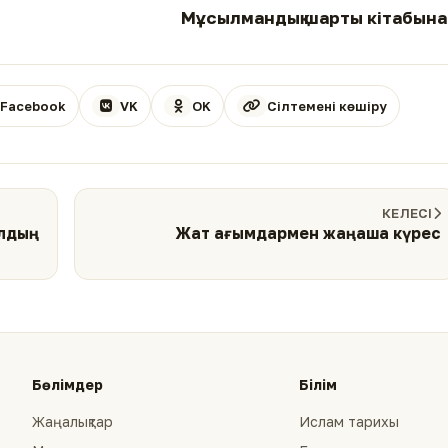
Мұсылмандық шарты кітабына
Facebook
VK
OK
Сілтемені көшіру
КЕЛЕСІ
алдың
Жат ағымдармен жаңаша күрес
Бөлімдер
Білім
Жаңалықтар
Ислам тарихы