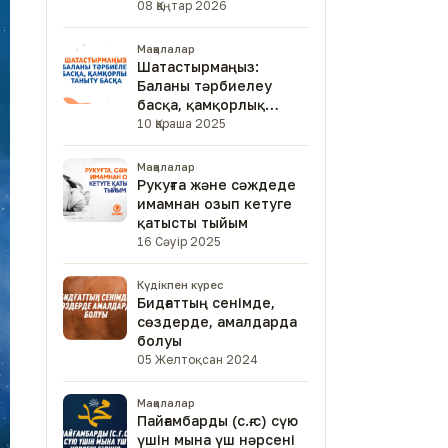
08 Қаңтар 2026
Мақалалар
Шатастырмаңыз:
Баланы тәрбиелеу
басқа, қамқорлық
таныту басқа
10 Қараша 2025
Мақалалар
Рукуғта және сәждеде
имамнан озып кетуге
қатысты тыйым
16 Сәуір 2025
Күдікпен күрес
Бидғаттың сенімде,
сөздерде, амалдарда
болуы
05 Желтоқсан 2024
Мақалалар
Пайғамбарды (с.ғ.с) сүю
үшін мына үш нәрсені