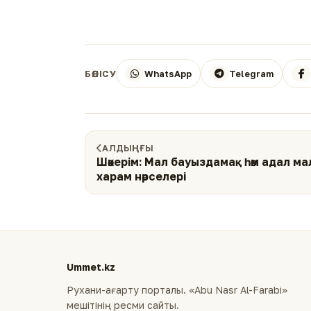
WhatsApp
Telegram
БӨЛІСУ
АЛДЫҢҒЫ
Шәкерім: Мал бауыздамақ һәм адал м
харам нәрселері
Ummet.kz
Рухани-ағарту порталы. «Abu Nasr Al-Farabi»
мешітінің ресми сайты.