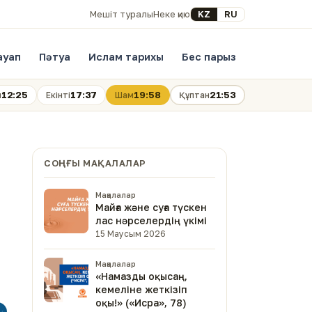
Select your language
KZ
RU
Мешіт туралы
Неке қию
ауап
Пәтуа
Ислам тарихы
Бес парыз
12:25
17:37
19:58
21:53
н
Екінті
Шам
Құптан
СОҢҒЫ МАҚАЛАЛАР
Мақалалар
Майға және суға түскен
лас нәрселердің үкімі
15 Маусым 2026
Мақалалар
«Намазды оқысаң,
кемеліне жеткізіп
оқы!» («Исра», 78)