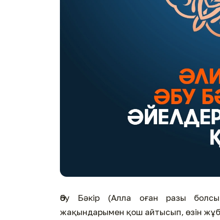
Әбу Бәкір (Алла оған разы болс
жақындарымен қош айтысып, өзін жұб