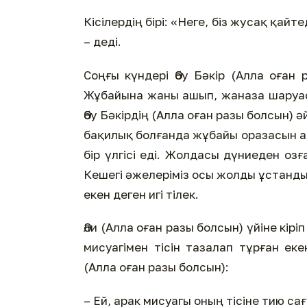
Кісілердің бірі: «Неге, біз жусақ қайт
– деді.
Соңғы күндері Әбу Бәкір (Алла оған
Жұбайына жаны ашып, жаназа шаруас
Әбу Бәкірдің (Алла оған разы болсын) 
бақилық болғанда жұбайы оразасын аш
бір үлгісі еді. Жолдасы дүниеден оз
Кешегі әжелеріміз осы жолды ұстанды.
екен деген игі тілек.
Әли (Алла оған разы болсын) үйіне кір
мисуагімен тісін тазалап тұрған ек
(Алла оған разы болсын):
– Ей, арак мисуагы оның тісіне тию са