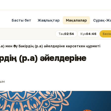
Басты бет
Жаңалықтар
Мақалалар
Сұрақ-Ж
02:54
04:46
Таң
Күн
Бесін
р.а) мен Әбу Бәкірдің (р.а) әйелдеріне көрсеткен құрметі
кірдің (р.а) әйелдеріне
лым