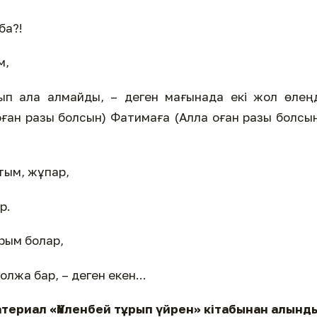
ба?!
м,
ып ала алмайды, – деген мағынада екі жол өлең
оған разы болсын) Фатимаға (Алла оған разы болсы
тым, жұпар,
р.
рым болар,
лжа бар, – деген екен...
териал «Үйленбей тұрып үйрен» кітабынан алынд