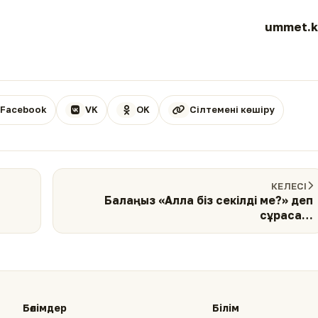
ummet.k
Facebook
VK
OK
Сілтемені көшіру
КЕЛЕСІ
Балаңыз «Алла біз секілді ме?» деп
сұраса…
Бөлімдер
Білім