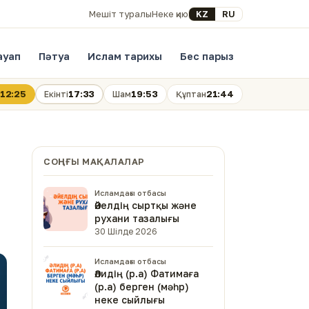
Select your language
KZ
RU
Мешіт туралы
Неке қию
ауап
Пәтуа
Ислам тарихы
Бес парыз
12:25
17:33
19:53
21:44
Екінті
Шам
Құптан
СОҢҒЫ МАҚАЛАЛАР
Исламдағы отбасы
Әйелдің сыртқы және
рухани тазалығы
30 Шілде 2026
Исламдағы отбасы
Әлидің (р.а) Фатимаға
(р.а) берген (мәһр)
неке сыйлығы