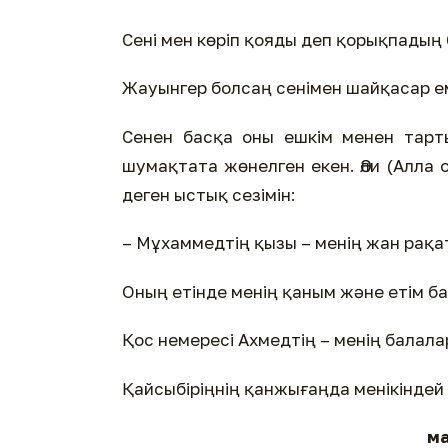
Сені мен көріп қояды деп қорықпадың 
Жауынгер болсаң сенімен шайқасар е
Сенен басқа оны ешкім менен тарт
шумақтата жөнелген екен. Әли (Алла 
деген ыстық сезімін:
– Мұхаммедтің қызы – менің жан рақа
Оның етінде менің қаным және етім ба
Қос немересі Ахмедтің – менің балала
Қайсыбіріңнің қанжығаңда менікіндей о
ма