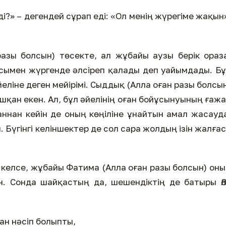
еді?» – дегендей сұрап еді: «Ол менің жүрегіме жақын
 разы болсын) төсекте, ал жұбайы аузы берік ораз
ымен жүргенде әлсіреп қалады деп уайымдады. Б
әйеліне деген мейірімі. Сыддық (Алла оған разы болсы
қан екен. Ал, бұл әйелінің оған бойұсынуының ғаж
ғаннан кейін де оның көңіліне ұнайтын амал жасауд
 Бүгінгі келіншектер де сол сара жолдың ізін жалға
іп келсе, жұбайы Фатима (Алла оған разы болсын) он
ен. Сонда шайқастың да, шешендіктің де батыры Ә
ған нәсіп болыпты,