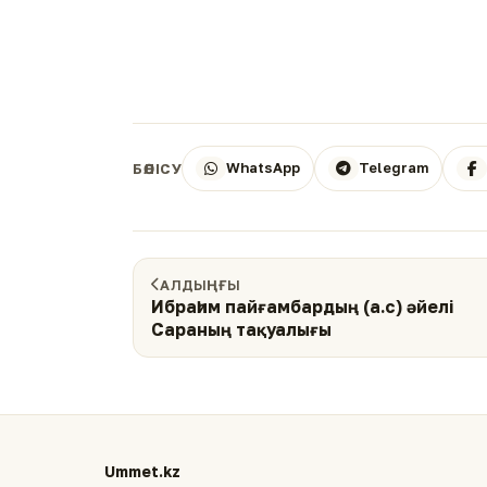
WhatsApp
Telegram
БӨЛІСУ
АЛДЫҢҒЫ
Ибраһим пайғамбардың (а.с) әйелі
Сараның тақуалығы
Ummet.kz