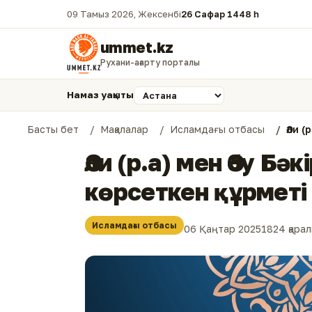
09 Тамыз 2026, Жексенбі
26 Сафар 1448 һ.
ummet.kz
Рухани-ағарту порталы
Намаз уақыты
Басты бет
Мақалалар
Исламдағы отбасы
Әли (
Әли (р.а) мен Әбу Бә
көрсеткен құрметі
Исламдағы отбасы
06 Қаңтар 2025
1824 қара