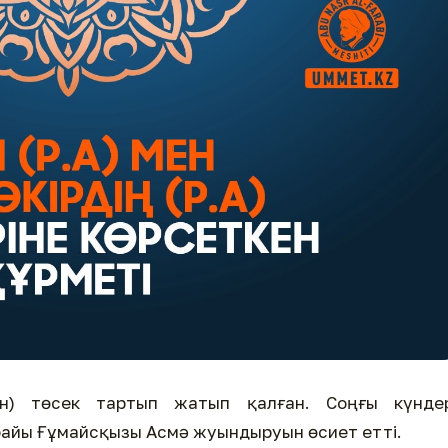
ын) төсек тартып жатып қалған. Соңғы күндер
айы Ғұмайсқызы Асмә жуындыруын өсиет етті.