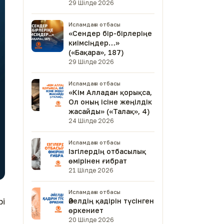
29 Шілде 2026
Исламдағы отбасы
«Сендер бір-бірлеріңе
киімсіңдер…»
(«Бақара», 187)
29 Шілде 2026
Исламдағы отбасы
«Кім Алладан қорықса,
Ол оның ісіне жеңілдік
жасайды» («Талақ», 4)
24 Шілде 2026
Исламдағы отбасы
Ізгілердің отбасылық
өмірінен ғибрат
21 Шілде 2026
Исламдағы отбасы
і
Әйелдің қадірін түсінген
өркениет
20 Шілде 2026