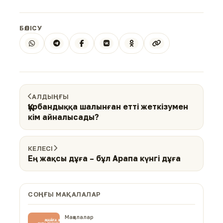
БӨЛІСУ
АЛДЫҢҒЫ
Құрбандыққа шалынған етті жеткізумен
кім айналысады?
КЕЛЕСІ
Ең жақсы дұға – бұл Арапа күнгі дұға
СОҢҒЫ МАҚАЛАЛАР
Мақалалар