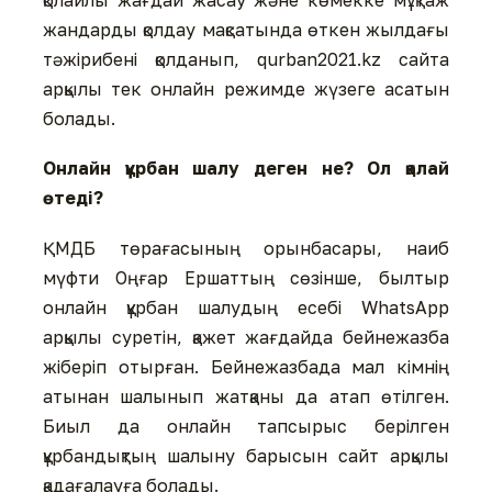
жандарды қолдау мақсатында өткен жылдағы
тәжірибені қолданып, qurban2021.kz сайта
арқылы тек онлайн режимде жүзеге асатын
болады.
Онлайн құрбан шалу деген не? Ол қалай
өтеді?
ҚМДБ төрағасының орынбасары, наиб
мүфти Оңғар Ершаттың сөзінше, былтыр
онлайн құрбан шалудың есебі WhatsApp
арқылы суретін, қажет жағдайда бейнежазба
жіберіп отырған. Бейнежазбада мал кімнің
атынан шалынып жатқаны да атап өтілген.
Биыл да онлайн тапсырыс берілген
құрбандықтың шалыну барысын сайт арқылы
қадағалауға болады.