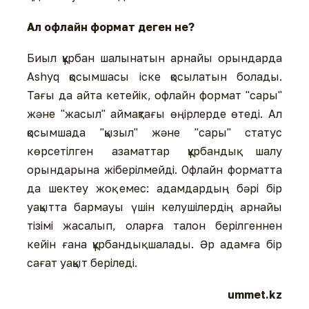
Ал офлайн формат деген не?
Биыл құрбан шалынатын арнайы орындарда
Ashyq қосымшасы іске қосылатын болады.
Тағы да айта кетейік, офлайн формат "сары"
және "жасыл" аймақтағы өңірлерде өтеді. Ал
қосымшада "қызыл" және "сары" статус
көрсетілген азаматтар құрбандық шалу
орындарына жіберілмейді. Офлайн форматта
да шектеу жоқ емес: адамдардың бәрі бір
уақытта бармауы үшін келушілердің арнайы
тізімі жасалып, оларға талон берілгеннен
кейін ғана құрбандық шалады. Әр адамға бір
сағат уақыт беріледі.
ummet.kz