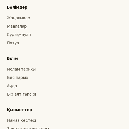
Бөлімдер
Жаңалықтар
Мақалалар
Сұрақ-жауап
Пәтуа
Білім
Ислам тарихы
Бес парыз
Ақида
Бір аят тәпсірі
Қызметтер
Намаз кестесі
Зекет калькуляторы