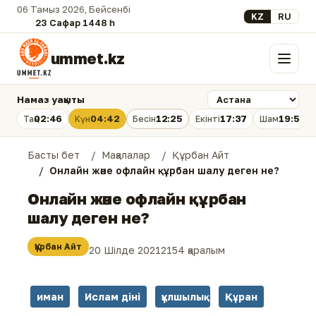
06 Тамыз 2026, Бейсенбі
Select your lan
KZ
RU
23 Сафар 1448 һ.
ummet.kz
Мәзір
Намаз уақыты
02:46
04:42
12:25
17:37
19:58
Таң
Күн
Бесін
Екінті
Шам
Басты бет
Мақалалар
Құрбан Айт
Онлайн және офлайн құрбан шалу деген не?
Онлайн және офлайн құрбан
шалу деген не?
Құрбан Айт
20 Шілде 2021
2154 қаралым
иман
Ислам діні
құлшылық
Құран