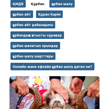
ҚМДБ
Құрбан
құрбан шалу
құрбан айт
Құран Кәрім
құрбан айт дайындығы
құрбандыққа қатысты сұрақтар
құрбан шалатын орындар
құрбан шалу шарттары
Онлайн және офлайн құрбан шалу деген не?