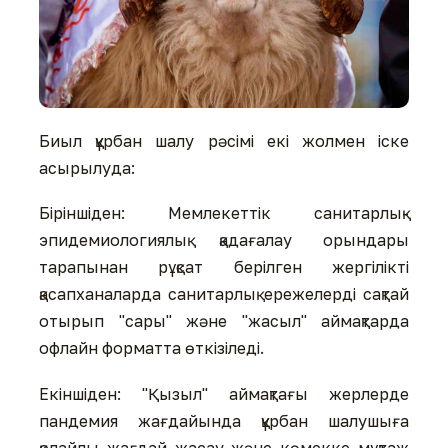
Биыл құрбан шалу рәсімі екі жолмен іске
асырылуда:
Біріншіден: Мемлекеттік санитарлық-
эпидемиологиялық қадағалау орындары
тарапынан рұқсат берілген жергілікті
қасапханаларда санитарлық ережелерді сақтай
отырып "сары" және "жасыл" аймақтарда
офлайн форматта өткізіледі.
Екіншіден: "Қызыл" аймақтағы жерлерде
пандемия жағдайында құрбан шалушыға
қолайлы жағдай жасау және көмекке мұқтаж