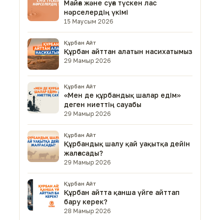
Майға және суға түскен лас
нәрселердің үкімі
15 Маусым 2026
Құрбан Айт
Құрбан айттан алатын насихатымыз
29 Мамыр 2026
Құрбан Айт
«Мен де құрбандық шалар едім»
деген ниеттің сауабы
29 Мамыр 2026
Құрбан Айт
Құрбандық шалу қай уақытқа дейін
жалғасады?
29 Мамыр 2026
Құрбан Айт
Құрбан айтта қанша үйге айттап
бару керек?
28 Мамыр 2026