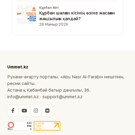
Құрбан Айт
Құрбан шалған кісінің өзіне жасаған
жақсылығы қандай?
28 Мамыр 2026
Ummet.kz
Рухани-ағарту порталы. «Abu Nasr Al-Farabi» мешітінің
ресми сайты.
Астана қ., Қабанбай батыр даңғылы, 36.
info@ummet.kz · support@ummet.kz