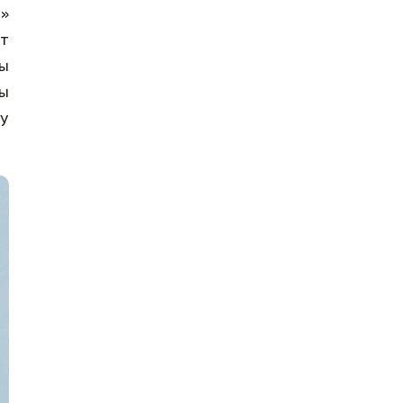
і»
іт
ны
ды
ру