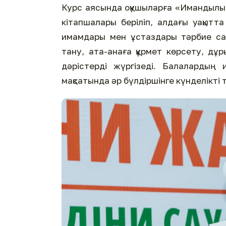
Курс аясында оқушыларға «Имандылық 
кітапшалары беріліп, алдағы уақытта
имамдары мен ұстаздары тәрбие саб
тану, ата-анаға құрмет көрсету, дұ
дәрістерді жүргізеді. Балалардың 
мақсатында әр бүлдіршінге күнделікті 