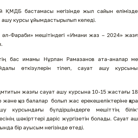
 ҚМДБ бастамасы негізінде жыл сайын еліміздег
 ашу курсы ұйымдастырылып келеді.
әл-Фараби» мешітіндегі «Имани жаз – 2024» жаз
.
тің бас имамы Нұрлан Рамазанов ата-аналар ме
йдалы өткізулерін тілеп, сауат ашу курсыны
амтитын жазғы сауат ашу курсына 10-15 жастағы 1
р және қыз балалар болып жас ерекешеліктеріне қар
у курсындағы бүлдіршіндерге мешіттің білікт
сінің шәкірттері дәріс жүргізетін болады. Сауат а
ында бір ауысым негізінде өтеді.