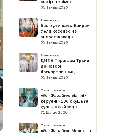
шәкірттерімен
кездесті
05 Тамыз 2026
Жаңалықтар
Бас мүфти хажы Байрам-
Уәли кесенесіне
зиярат жасады
05 Тамыз 2026
Жаңалықтар
ҚМДБ Төрағасы Түркия
дін істері
басқармасының
төрағасымен кездесті
05 Тамыз 2026
Мешіт тынысы
«Әл-Фараби»: «Ізгілік
керуені» 100 оқушыға
қуаныш сыйлады
(фото)
31 Шілде 2026
Мешіт тынысы
«Әл-Фараби»: Мешіттің