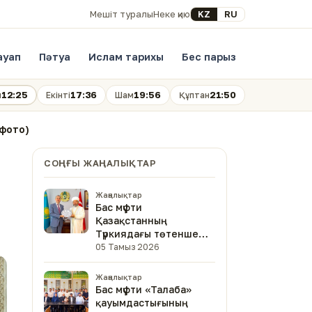
Select your language
KZ
RU
Мешіт туралы
Неке қию
ауап
Пәтуа
Ислам тарихы
Бес парыз
12:25
17:36
19:56
21:50
н
Екінті
Шам
Құптан
(фото)
СОҢҒЫ ЖАҢАЛЫҚТАР
Жаңалықтар
Бас мүфти
Қазақстанның
Түркиядағы төтенше
және өкілетті
05 Тамыз 2026
елшісімен кездесті
Жаңалықтар
Бас мүфти «Талаба»
қауымдастығының