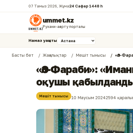
07 Тамыз 2026, Жұма
24 Сафар 1448 һ.
ummet.kz
Рухани-ағарту порталы
Намаз уақыты
Басты бет
Жаңалықтар
Мешіт тынысы
«Әл-Фар
«Әл-Фараби»: «Иман
оқушы қабылданды
Мешіт тынысы
10 Маусым 2024
2594 қаралы