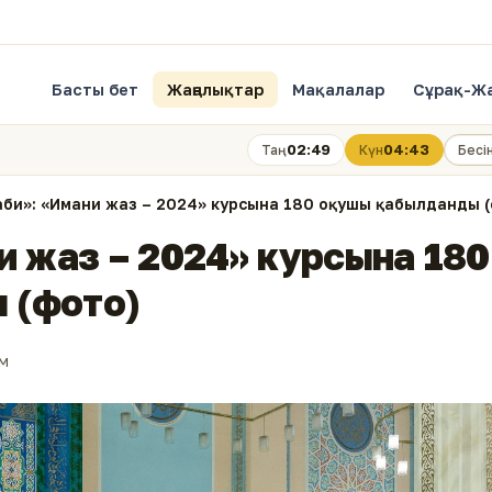
Басты бет
Жаңалықтар
Мақалалар
Сұрақ-Ж
02:49
04:43
Таң
Күн
Бесі
аби»: «Имани жаз – 2024» курсына 180 оқушы қабылданды 
и жаз – 2024» курсына 180
 (фото)
м