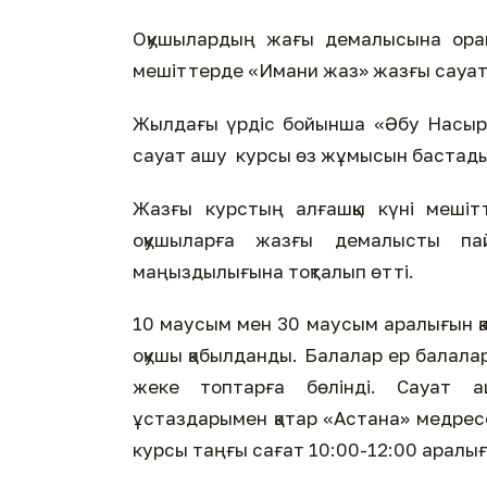
Оқушылардың жағы демалысына орай
мешіттерде «Имани жаз» жазғы сауат
Жылдағы үрдіс бойынша «Әбу Насыр 
сауат ашу курсы өз жұмысын бастады
Жазғы курстың алғашқы күні мешіт
оқушыларға жазғы демалысты па
маңыздылығына тоқталып өтті.
10 маусым мен 30 маусым аралығын қ
оқушы қабылданды. Балалар ер балала
жеке топтарға бөлінді. Сауат аш
ұстаздарымен қатар «Астана» медресе
курсы таңғы сағат 10:00-12:00 аралығ