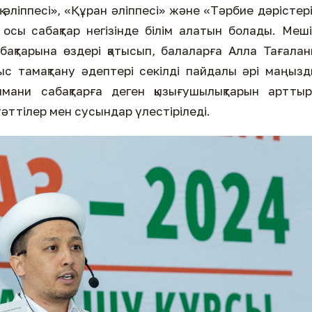
әліппесі», «Құран әліппесі» және «Тәрбие дәрістер
 осы сабақтар негізінде білім алатын болады. Меш
ақтарына өздері қатысып, балаларға Алла Тағала
рыс тамақтану әдептері секілді пайдалы әрі маңыз
имани сабақтарға деген қызығушылықтарын артты
тәттілер мен сусындар үлестіріледі.