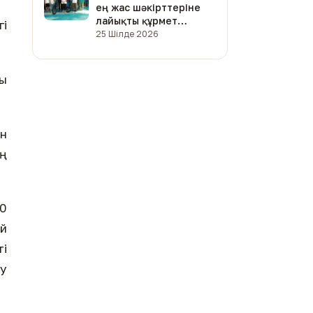
ең жас шәкірттеріне
лайықты құрмет
і
көрсетілді (фото)
25 Шілде 2026
ғы
н
ң
80
ай
і
шу