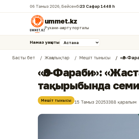
06 Тамыз 2026, Бейсенбі
23 Сафар 1448 һ.
ummet.kz
Рухани-ағарту порталы
Намаз уақыты
Басты бет
Жаңалықтар
Мешіт тынысы
«Әл-Фар
«Әл-Фараби»: «Жас
тақырыбында семин
Мешіт тынысы
15 Тамыз 2025
3388 қаралым