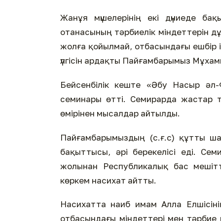
Жанұя мүшелерінің екі дүниеде б
отанасының тәрбиелік міндеттерін д
жолға қойылмай, отбасындағы ешбір і
үлгісін ардақты Пайғамбарымыз Мұхамме
Бейсенбілік кеште «Әбу Насыр әл-
семинары өтті. Семирарда жастар тә
өмірінен мысалдар айтылды.
Пайғамбарымыздың (с.ғ.с) құтты ш
бақыттысы, әрі берекелісі еді. Сем
жолынан Республикалық бас мешітт
көркем насихат айтты.
Насихатта наиб имам Алла Елшісінің
отбасындағы міндеттері мен тәрбие 