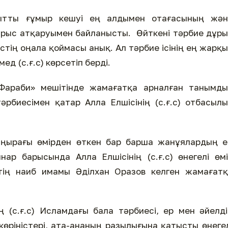
ақытты ғұмыр кешуі ең алдымен отағасының жән
ұрыс атқаруымен байланысты. Өйткені тәрбие дұр
стің оңала қоймасы анық. Ал тәрбие ісінің ең жарқ
д (с.ғ.с) көрсетіп берді.
Фараби» мешітінде жамағатқа арналған танымды
рбиесімен қатар Алла Елшісінің (с.ғ.с) отбасыл
аңырағы өмірден өткен бар барша жанұялардың е
инар барысында Алла Елшісінің (с.ғ.с) өнегелі өм
ің наиб имамы Әділхан Оразов келген жамағатқ
 (с.ғ.с) Исламдағы бала тәрбиесі, ер мен әйелд
көріністері, ата-ананың разылығына қатысты өнеге