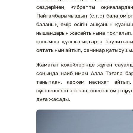
сөздерінен, ғибратты оқиғаларда
Пайғамбарымыздың (с.ғ.с) бала өмір
баланың өмір есігін ашқанын қуаны
нышандарын жасайтынына тоқталып, А
қосымша құлшылықтарға баулитынын, 
оятатынын айтып, семинар қатысушыл
Жамағат көкейлерінде жүрген сауалд
соңында наиб имам Алла Тағала ба
танытқан, көркем насихат айтып, 
сүйіспеншілігі артқан, өнегелі өмір с
дұға жасады.