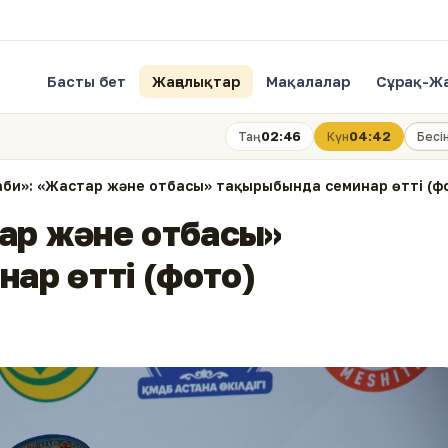
Басты бет
Жаңалықтар
Мақалалар
Сұрақ-Ж
02:46
04:42
Таң
Күн
Бесі
аби»: «Жастар және отбасы» тақырыбында семинар өтті (ф
тар және отбасы»
ар өтті (фото)