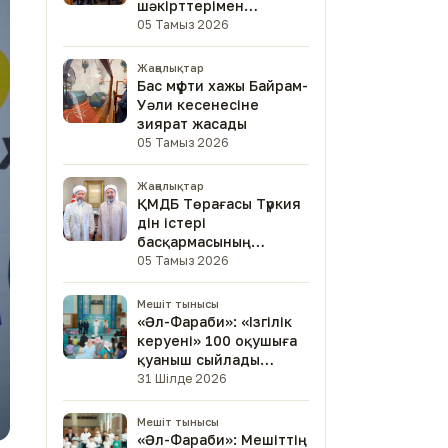
шәкірттерімен
кездесті
05 Тамыз 2026
Жаңалықтар
Бас мүфти хажы Байрам-
Уәли кесенесіне
зиярат жасады
05 Тамыз 2026
Жаңалықтар
ҚМДБ Төрағасы Түркия
дін істері
басқармасының
төрағасымен кездесті
05 Тамыз 2026
Мешіт тынысы
«Әл-Фараби»: «Ізгілік
керуені» 100 оқушыға
қуаныш сыйлады
(фото)
31 Шілде 2026
Мешіт тынысы
«Әл-Фараби»: Мешіттің