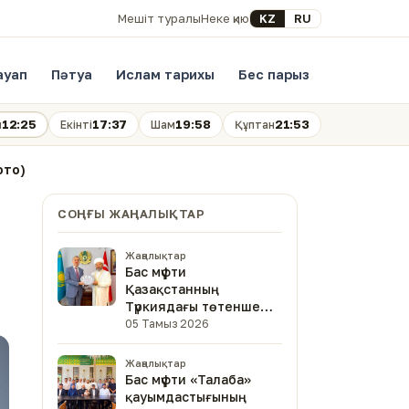
Select your language
KZ
RU
Мешіт туралы
Неке қию
ауап
Пәтуа
Ислам тарихы
Бес парыз
12:25
17:37
19:58
21:53
н
Екінті
Шам
Құптан
ото)
СОҢҒЫ ЖАҢАЛЫҚТАР
Жаңалықтар
Бас мүфти
Қазақстанның
Түркиядағы төтенше
және өкілетті
05 Тамыз 2026
елшісімен кездесті
Жаңалықтар
Бас мүфти «Талаба»
қауымдастығының