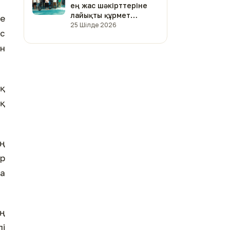
ең жас шәкірттеріне
лайықты құрмет
е
көрсетілді (фото)
25 Шілде 2026
ыс
ын
қ
ық
ң
ір
а
ің
лі