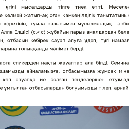
н үлгілі мысалдарды тілге тиек етті. Мәселен
ге келмей жатып-ақ оған қамкөңілділік танытатыны
ш көретінін, туыла салысымен мұсылмандық тәрб
лла Елшісі (с.ғ.с) жұбайын парыз амалдардан бөл
отбасын көбірек сауап алуға үндеп, түнгі намаз
арына толыққанды мәлімет берді.
арға спикерден нақты жауаптар ала білді. Семин
ршамызды айналамызға, отбасымызға жұмсақ міне
көп сауапқа ие болған пенделерінен етуімізді
үруге ұмтылған отбасылардан болуымызды тілеп, арна