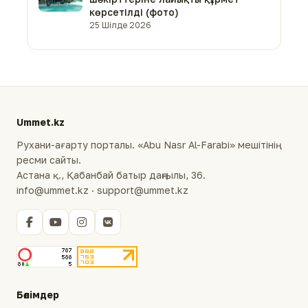
көрсетілді (фото)
25 Шілде 2026
Ummet.kz
Рухани-ағарту порталы. «Abu Nasr Al-Farabi» мешітінің
ресми сайты.
Астана қ., Қабанбай батыр даңғылы, 36.
info@ummet.kz · support@ummet.kz
Бөлімдер