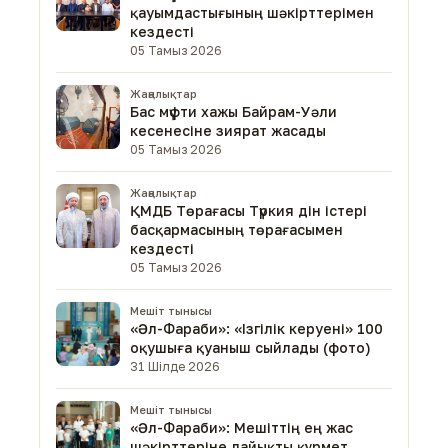
қауымдастығының шәкірттерімен
кездесті
05 Тамыз 2026
Жаңалықтар
Бас мүфти хажы Байрам-Уәли
кесенесіне зиярат жасады
05 Тамыз 2026
Жаңалықтар
ҚМДБ Төрағасы Түркия дін істері
басқармасының төрағасымен
кездесті
05 Тамыз 2026
Мешіт тынысы
«Әл-Фараби»: «Ізгілік керуені» 100
оқушыға қуаныш сыйлады (фото)
31 Шілде 2026
Мешіт тынысы
«Әл-Фараби»: Мешіттің ең жас
шәкірттеріне лайықты құрмет