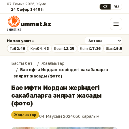
07 Тамыз 2026, Жұма
Select your lan
KZ
RU
24 Сафар 1448 һ.
ummet.kz
Мәзір
Намаз уақыты
02:49
04:43
12:25
17:36
19:56
Таң
Күн
Бесін
Екінті
Шам
Басты бет
Жаңалықтар
Бас мүфти Иордан жеріндегі сахабаларға
зиярат жасады (фото)
Бас мүфти Иордан жеріндегі
сахабаларға зиярат жасады
(фото)
Жаңалықтар
04 Маусым 2024
650 қаралым