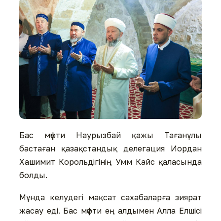
Бас мүфти Наурызбай қажы Тағанұлы
бастаған қазақстандық делегация Иордан
Хашимит Корольдігінің Умм Кайс қаласында
болды.
Мұнда келудегі мақсат сахабаларға зиярат
жасау еді. Бас мүфти ең алдымен Алла Елшісі