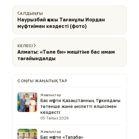
АЛДЫҢҒЫ
Наурызбай қажы Тағанұлы Иордан
мүфтиімен кездесті (фото)
КЕЛЕСІ
Алматы: «Төле би» мешітіне бас имам
тағайындалды
СОҢҒЫ ЖАҢАЛЫҚТАР
Жаңалықтар
Бас мүфти Қазақстанның Түркиядағы
төтенше және өкілетті елшісімен
кездесті
05 Тамыз 2026
Жаңалықтар
Бас мүфти «Талаба»