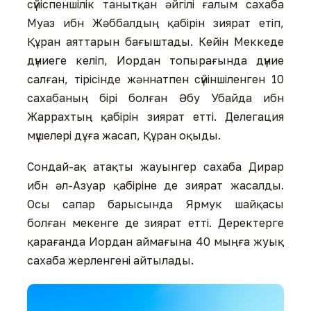
сүйіспеншілік танытқан әйгілі ғалым сахаба
Муаз ибн Жәббалдың қабірін зиярат етіп,
Құран аяттарын бағыштады. Кейін Меккеде
дүниеге келіп, Иордан топырағында дүние
салған, тірісінде жәннатпен сүйіншіленген 10
сахабаның бірі болған Әбу Убайда ибн
Жаррахтың қабірін зиярат етті. Делегация
мүшелері дұға жасап, Құран оқыды.
Сондай-ақ атақты жауынгер сахаба Дирар
ибн әл-Азуар қабіріне де зиярат жасалды.
Осы сапар барысында Ярмук шайқасы
болған мекенге де зиярат етті. Деректерге
қарағанда Иордан аймағына 40 мыңға жуық
сахаба жерленгені айтылады.