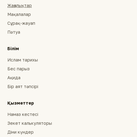
Жаңалықтар
Мақалалар
Сұрақ-жауап
Пәтуа
Білім
Ислам тарихы
Бес парыз
Ақида
Бір аят тәпсірі
Қызметтер
Намаз кестесі
Зекет калькуляторы
Діни күндер