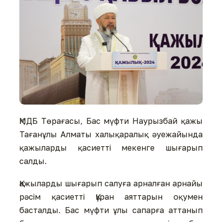
ҚМДБ Төрағасы, Бас мүфти Наурызбай қажы
Тағанұлы Алматы халықаралық әуежайында
қажыларды қасиетті мекенге шығарып
салды.
Қажыларды шығарып салуға арналған арнайы
рәсім қасиетті Құран аяттарын оқумен
басталды. Бас мүфти ұлы сапарға аттанып