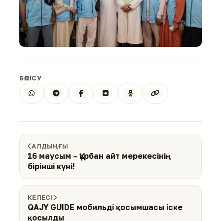
БӨЛІСУ
АЛДЫҢҒЫ
16 маусым – Құрбан айт мерекесінің
бірінші күні!
КЕЛЕСІ
QAJY GUIDE мобильді қосымшасы іске
қосылды