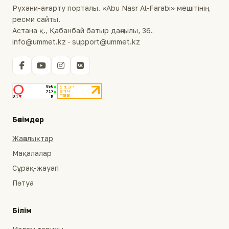
Рухани-ағарту порталы. «Abu Nasr Al-Farabi» мешітінің
ресми сайты.
Астана қ., Қабанбай батыр даңғылы, 36.
info@ummet.kz · support@ummet.kz
Бөлімдер
Жаңалықтар
Мақалалар
Сұрақ-жауап
Пәтуа
Білім