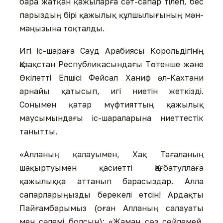
бара жатқан қажыларға сәт-сапар тілеп, бес
парыздың бірі қажылық құлшылығының мән-
маңызына тоқталды.
Игі іс-шараға Сауд Арабиясы Корольдігінің
Қазақстан Республикасындағы Төтенше және
Өкілетті Елшісі Фейсал Ханиф әл-Кахтани
арнайы қатысып, игі ниетін жеткізді.
Сонымен қатар мүфтияттың қажылық
маусымындағы іс-шараларына ниеттестік
танытты.
«Алланың қалауымен, Хақ Тағаланың
шақыртуымен қасиетті Қағбатуллаға
қажылыққа аттанып барасыздар. Алла
сапарларыңызды берекелі етсін! Ардақты
Пайғамбарымыз (оған Алланың салауаты
мен сәлемі болсын): «Жаман сөз сөйлемей,