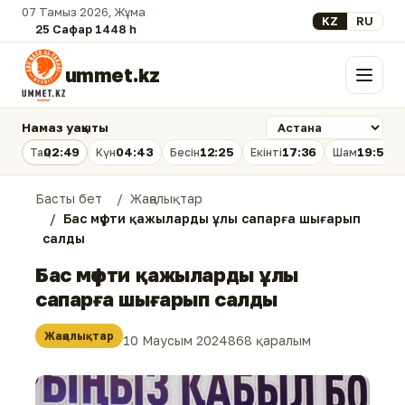
07 Тамыз 2026, Жұма
Select your lan
KZ
RU
25 Сафар 1448 һ.
ummet.kz
Мәзір
Намаз уақыты
02:49
04:43
12:25
17:36
19:56
Таң
Күн
Бесін
Екінті
Шам
Басты бет
Жаңалықтар
Бас мүфти қажыларды ұлы сапарға шығарып
салды
Бас мүфти қажыларды ұлы
сапарға шығарып салды
Жаңалықтар
10 Маусым 2024
868 қаралым