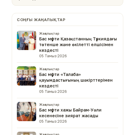
СОҢҒЫ ЖАҢАЛЫҚТАР
Жаңалықтар
Бас мүфти Қазақстанның Түркиядағы
төтенше және өкілетті елшісімен
кездесті
05 Тамыз 2026
Жаңалықтар
Бас мүфти «Талаба»
қауымдастығының шәкірттерімен
кездесті
05 Тамыз 2026
Жаңалықтар
Бас мүфти хажы Байрам-Уәли
кесенесіне зиярат жасады
05 Тамыз 2026
Жаңалықтар