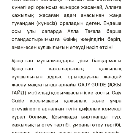
күнәлі әрі орынсыз ешнәрсе жасамай, Аллаға
қажылық жасаған адам анасынан жаңа
туғандай (күнәсіз) оралады» деген. Ендеше
осы ұлы сапарда Алла Тағала барша
отандастырымызға Өзінің жеңілдігін беріп,
аман-есен құлшылығын өтеуді нәсіп етсін!
Қазақстан мұсылмандары діни басқармасы
Қазақстан қажыларының қажылық
құлшылығын дұрыс орындауына жағдай
жасау мақсатында арнайы QAJY GUIDE (ҚАЖЫ
ГАЙД) мобильді қосымшасын іске қосты. Gajy
Guide қосымшасы қажылық және ұмра
өтеушілерге арналған тегін цифрлық көмекші
құрал болмақ. Қосымшада виртуалды тур,
қажылықты өтеу тәртібі, ұмраны өтеу тәртібі,
дұғалар, кітаптар, сұрақ-жауап, діни сөздік,