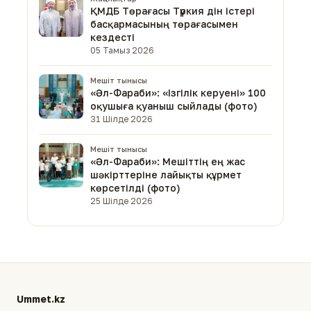
ҚМДБ Төрағасы Түркия дін істері
басқармасының төрағасымен
кездесті
05 Тамыз 2026
Мешіт тынысы
«Әл-Фараби»: «Ізгілік керуені» 100
оқушыға қуаныш сыйлады (фото)
31 Шілде 2026
Мешіт тынысы
«Әл-Фараби»: Мешіттің ең жас
шәкірттеріне лайықты құрмет
көрсетілді (фото)
25 Шілде 2026
Ummet.kz