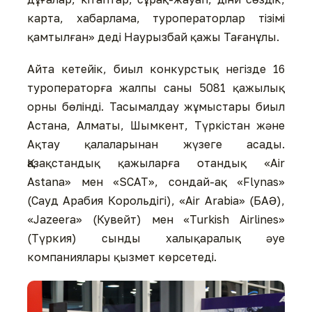
карта, хабарлама, туроператорлар тізімі
қамтылған» деді Наурызбай қажы Тағанұлы.
Айта кетейік, биыл конкурстық негізде 16
туроператорға жалпы саны 5081 қажылық
орны бөлінді. Тасымалдау жұмыстары биыл
Астана, Алматы, Шымкент, Түркістан және
Ақтау қалаларынан жүзеге асады.
Қазақстандық қажыларға отандық «Air
Astana» мен «SCAT», сондай-ақ «Flynas»
(Сауд Арабия Корольдігі), «Air Arabia» (БАӘ),
«Jazeera» (Кувейт) мен «Turkish Airlines»
(Түркия) сынды халықаралық әуе
компаниялары қызмет көрсетеді.