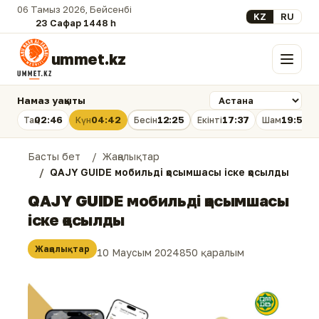
06 Тамыз 2026, Бейсенбі
Select your lan
KZ
RU
23 Сафар 1448 һ.
ummet.kz
Мәзір
Намаз уақыты
02:46
04:42
12:25
17:37
19:58
Таң
Күн
Бесін
Екінті
Шам
Басты бет
Жаңалықтар
QAJY GUIDE мобильді қосымшасы іске қосылды
QAJY GUIDE мобильді қосымшасы
іске қосылды
Жаңалықтар
10 Маусым 2024
850 қаралым