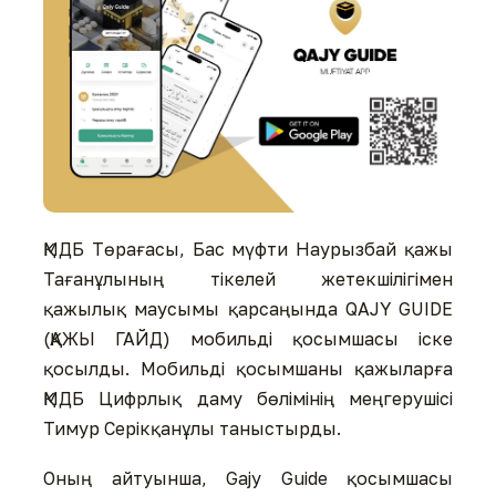
ҚМДБ Төрағасы, Бас мүфти Наурызбай қажы
Тағанұлының тікелей жетекшілігімен
қажылық маусымы қарсаңында QAJY GUIDE
(ҚАЖЫ ГАЙД) мобильді қосымшасы іске
қосылды. Мобильді қосымшаны қажыларға
ҚМДБ Цифрлық даму бөлімінің меңгерушісі
Тимур Серікқанұлы таныстырды.
Оның айтуынша, Gajy Guide қосымшасы