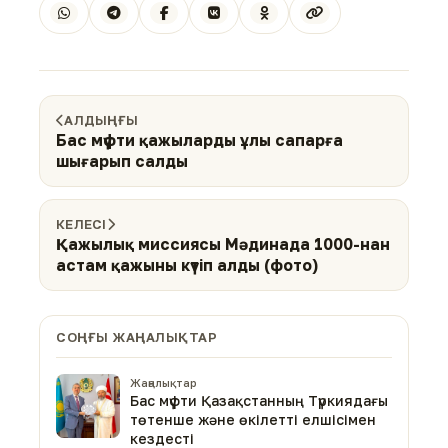
АЛДЫҢҒЫ
Бас мүфти қажыларды ұлы сапарға
шығарып салды
КЕЛЕСІ
Қажылық миссиясы Мәдинада 1000-нан
астам қажыны күтіп алды (фото)
СОҢҒЫ ЖАҢАЛЫҚТАР
Жаңалықтар
Бас мүфти Қазақстанның Түркиядағы
төтенше және өкілетті елшісімен
кездесті