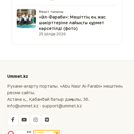
Мешіт тынысы
«Әл-Фараби»: Мешіттің ең жас
шәкірттеріне лайықты құрмет
көрсетілді (фото)
25 Шілде 2026
Ummet.kz
Рухани-ағарту порталы. «Abu Nasr Al-Farabi» мешітінің
ресми сайты.
Астана қ., Қабанбай батыр даңғылы, 36.
info@ummet.kz · support@ummet.kz