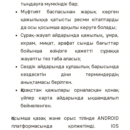
тыңдауға мүмкіндік бар;
⁠Мүфтият баспасынан жарық көрген
қажылыққа қатысты ресми кітаптарды
да осы қосымша арқылы көруге болады;
Сұрақ-жауап айдарында қажылық, ұмра,
ихрам, миқат, арафат сынды бағыттар
бойынша өзіңізге қажетті сұраққа
жауапты тез таба аласыз;
⁠Сөздік айдарында құлшылық барысында
кездесетін діни терминдердің
анықтамасы берілген.
⁠Қазақстан қажылары орналасқан қонақ
үйлер карта айдарында ықшамдалып
бейнеленген.
Қосымша қазақ және орыс тілінде ANDROID
платформасында қолжетімді. IOS