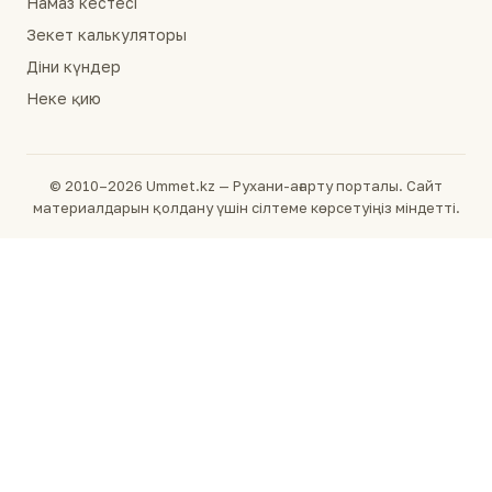
Намаз кестесі
Зекет калькуляторы
Діни күндер
Неке қию
© 2010–2026 Ummet.kz — Рухани-ағарту порталы. Сайт
материалдарын қолдану үшін сілтеме көрсетуіңіз міндетті.