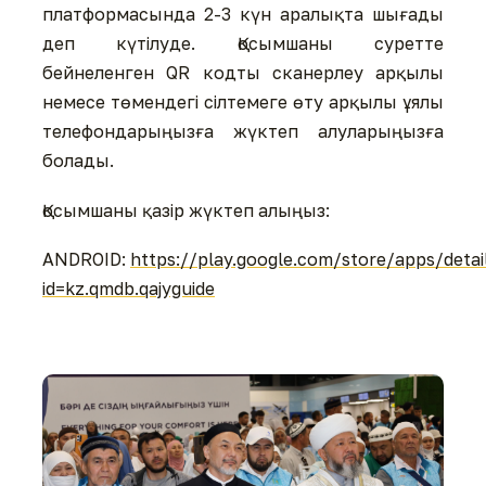
платформасында 2-3 күн аралықта шығады
деп күтілуде. Қосымшаны суретте
бейнеленген QR кодты сканерлеу арқылы
немесе төмендегі сілтемеге өту арқылы ұялы
телефондарыңызға жүктеп алуларыңызға
болады.
Қосымшаны қазір жүктеп алыңыз:
ANDROID:
https://play.google.com/store/apps/detai
id=kz.qmdb.qajyguide