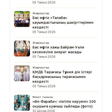
05 Тамыз 2026
Жаңалықтар
Бас мүфти «Талаба»
қауымдастығының шәкірттерімен
кездесті
05 Тамыз 2026
Жаңалықтар
Бас мүфти хажы Байрам-Уәли
кесенесіне зиярат жасады
05 Тамыз 2026
Жаңалықтар
ҚМДБ Төрағасы Түркия дін істері
басқармасының төрағасымен
кездесті
05 Тамыз 2026
Мешіт тынысы
«Әл-Фараби»: «Ізгілік керуені» 100
оқушыға қуаныш сыйлады (фото)
31 Шілде 2026