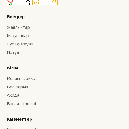
Бөлімдер
Жаңалықтар
Мақалалар
Сұрақ-жауап
Пәтуа
Білім
Ислам тарихы
Бес парыз
Ақида
Бір аят тәпсірі
Қызметтер