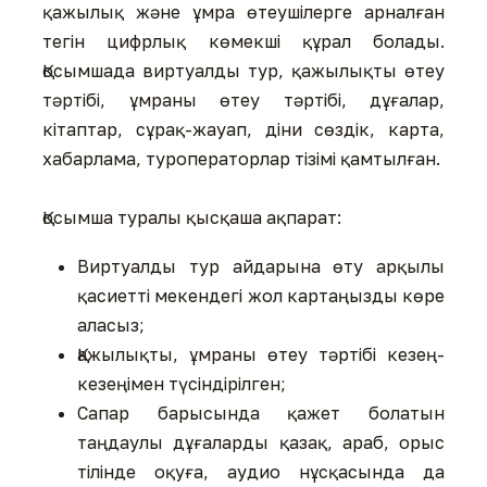
қажылық және ұмра өтеушілерге арналған
тегін цифрлық көмекші құрал болады.
Қосымшада виртуалды тур, қажылықты өтеу
тәртібі, ұмраны өтеу тәртібі, дұғалар,
кітаптар, сұрақ-жауап, діни сөздік, карта,
хабарлама, туроператорлар тізімі қамтылған.
Қосымша туралы қысқаша ақпарат:
⁠Виртуалды тур айдарына өту арқылы
қасиетті мекендегі жол картаңызды көре
аласыз;
Қажылықты, ұмраны өтеу тәртібі кезең-
кезеңімен түсіндірілген;
Сапар барысында қажет болатын
таңдаулы дұғаларды қазақ, араб, орыс
тілінде оқуға, аудио нұсқасында да