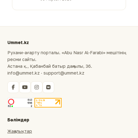
Ummet.kz
Рухани-ағарту порталы. «Abu Nasr Al-Farabi» мешітінің
ресми сайты.
Астана қ., Қабанбай батыр даңғылы, 36.
info@ummet.kz · support@ummet.kz
Бөлімдер
Жаңалықтар