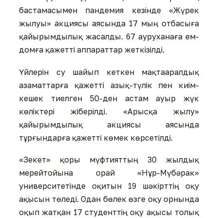
бастамасымен пандемия кезінде «Жүрек
жылуы» акциясы аясында 17 мың отбасыға
қайырымдылық жасалды. 67 ауруханаға ем-
домға қажетті аппараттар жеткізілді.
Үйлерін су шайып кеткен мақтааралдық
азаматтарға қажетті азық-түлік пен киім-
кешек тиелген 50-ден астам ауыр жүк
көліктері жіберілді. «Арысқа жылу»
қайырымдылық акциясы аясында
тұрғындарға қажетті көмек көрсетілді.
«Зекет» қоры мүфтияттың 30 жылдық
мерейтойына орай «Нұр-Мүбәрак»
университетінде оқитын 19 шәкірттің оқу
ақысын төледі. Одан бөлек өзге оқу орнында
оқып жатқан 17 студенттің оқу ақысы толық