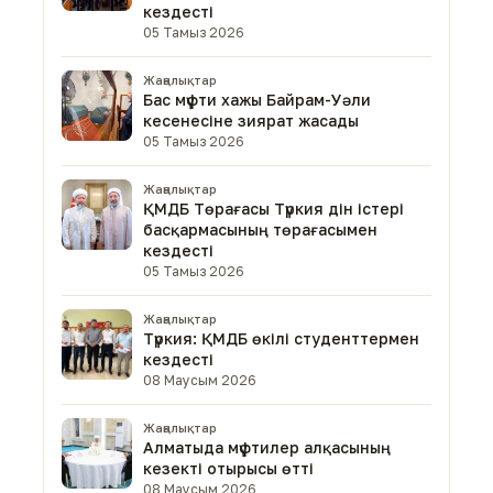
кездесті
05 Тамыз 2026
Жаңалықтар
Бас мүфти хажы Байрам-Уәли
кесенесіне зиярат жасады
05 Тамыз 2026
Жаңалықтар
ҚМДБ Төрағасы Түркия дін істері
басқармасының төрағасымен
кездесті
05 Тамыз 2026
Жаңалықтар
Түркия: ҚМДБ өкілі студенттермен
кездесті
08 Маусым 2026
Жаңалықтар
Алматыда мүфтилер алқасының
кезекті отырысы өтті
08 Маусым 2026