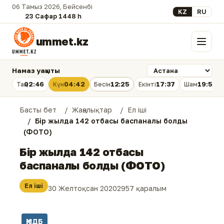
06 Тамыз 2026, Бейсенбі
Select your lan
KZ
RU
23 Сафар 1448 һ.
ummet.kz
Мәзір
Намаз уақыты
02:46
04:42
12:25
17:37
19:58
Таң
Күн
Бесін
Екінті
Шам
Басты бет
Жаңалықтар
Ел іші
Бір жылда 142 отбасы баспаналы болды
(ФОТО)
Бір жылда 142 отбасы
баспаналы болды (ФОТО)
Ел іші
30 Желтоқсан 2020
2957 қаралым
ҚМДБ