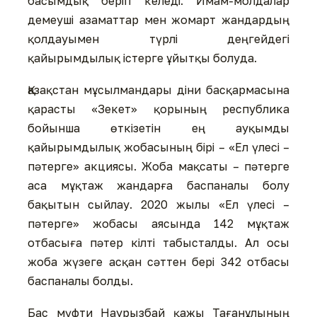
басымдық беріп келеді. Имам-молдалар
демеуші азаматтар мен жомарт жандардың
қолдауымен түрлі деңгейдегі
қайырымдылық істерге ұйытқы болуда.
Қазақстан мұсылмандары діни басқармасына
қарасты «Зекет» қорының республика
бойынша өткізетін ең ауқымды
қайырымдылық жобасының бірі – «Ел үлесі –
пәтерге» акциясы. Жоба мақсаты – пәтерге
аса мұқтаж жандарға баспаналы болу
бақытын сыйлау. 2020 жылы «Ел үлесі –
пәтерге» жобасы аясында 142 мұқтаж
отбасыға пәтер кілті табысталды. Ал осы
жоба жүзеге асқан сәттен бері 342 отбасы
баспаналы болды.
Бас мүфти Наурызбай қажы Тағанұлының