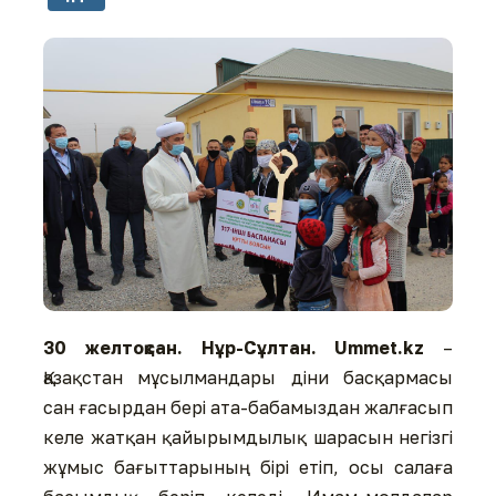
30 желтоқсан. Нұр-Сұлтан. Ummet.kz
–
Қазақстан мұсылмандары діни басқармасы
сан ғасырдан бері ата-бабамыздан жалғасып
келе жатқан қайырымдылық шарасын негізгі
жұмыс бағыттарының бірі етіп, осы салаға