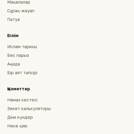
Мақалалар
Сұрақ-жауап
Пәтуа
Білім
Ислам тарихы
Бес парыз
Ақида
Бір аят тәпсірі
Қызметтер
Намаз кестесі
Зекет калькуляторы
Діни күндер
Неке қию