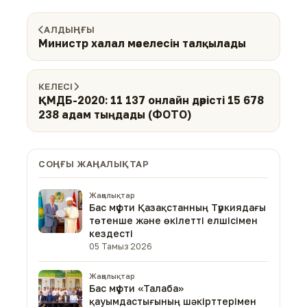
АЛДЫҢҒЫ
Министр халал мәселесін талқылады
КЕЛЕСІ
ҚМДБ-2020: 11 137 онлайн дәрісті 15 678
238 адам тыңдады (ФОТО)
СОҢҒЫ ЖАҢАЛЫҚТАР
Жаңалықтар
Бас мүфти Қазақстанның Түркиядағы
төтенше және өкілетті елшісімен
кездесті
05 Тамыз 2026
Жаңалықтар
Бас мүфти «Талаба»
қауымдастығының шәкірттерімен