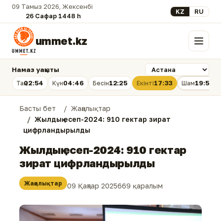
09 Тамыз 2026, Жексенбі
Select your lan
KZ
RU
26 Сафар 1448 һ.
ummet.kz
Мәзір
Намаз уақыты
02:54
04:46
12:25
17:33
19:53
Таң
Күн
Бесін
Екінті
Шам
Басты бет
Жаңалықтар
Жылдық есеп-2024: 910 гектар зират
цифрландырылды
Жылдық есеп-2024: 910 гектар
зират цифрландырылды
Жаңалықтар
09 Қаңтар 2025
669 қаралым