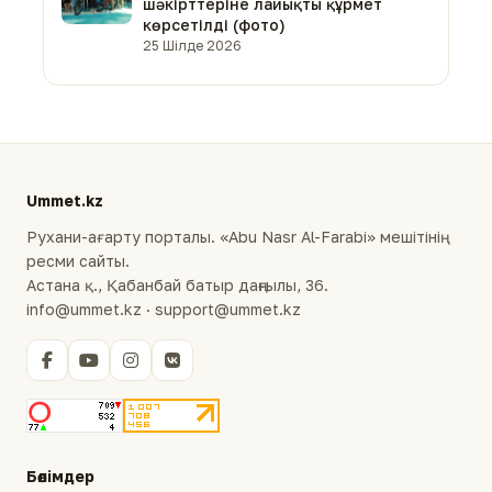
шәкірттеріне лайықты құрмет
көрсетілді (фото)
25 Шілде 2026
Ummet.kz
Рухани-ағарту порталы. «Abu Nasr Al-Farabi» мешітінің
ресми сайты.
Астана қ., Қабанбай батыр даңғылы, 36.
info@ummet.kz · support@ummet.kz
Бөлімдер