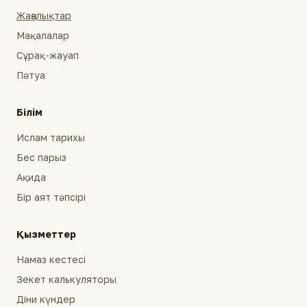
Жаңалықтар
Мақалалар
Сұрақ-жауап
Пәтуа
Білім
Ислам тарихы
Бес парыз
Ақида
Бір аят тәпсірі
Қызметтер
Намаз кестесі
Зекет калькуляторы
Діни күндер