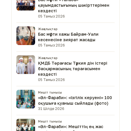
қауымдастығының шәкірттерімен
кездесті
05 Тамыз 2026
Жаңалықтар
Бас мүфти хажы Байрам-Уәли
кесенесіне зиярат жасады
05 Тамыз 2026
Жаңалықтар
ҚМДБ Төрағасы Түркия дін істері
басқармасының төрағасымен
кездесті
05 Тамыз 2026
Мешіт тынысы
«Әл-Фараби»: «Ізгілік керуені» 100
оқушыға қуаныш сыйлады (фото)
31 Шілде 2026
Мешіт тынысы
«Әл-Фараби»: Мешіттің ең жас