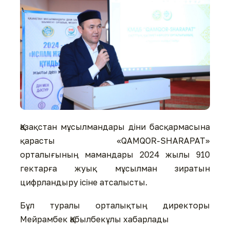
Қазақстан мұсылмандары діни басқармасына
қарасты «QAMQOR-SHARAPAT»
орталығының мамандары 2024 жылы 910
гектарға жуық мұсылман зиратын
цифрландыру ісіне атсалысты.
Бұл туралы орталықтың директоры
Мейрамбек Қабылбекұлы хабарлады