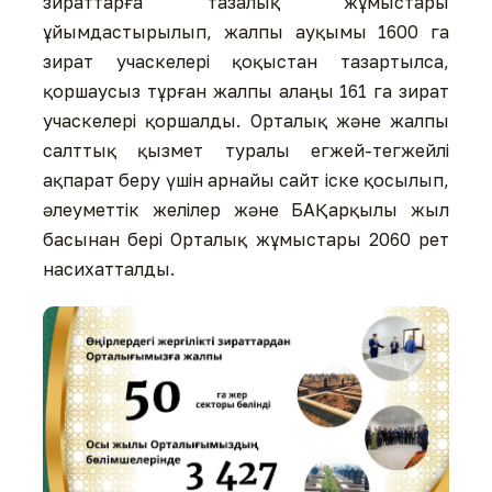
зираттарға тазалық жұмыстары
ұйымдастырылып, жалпы ауқымы 1600 га
зират учаскелері қоқыстан тазартылса,
қоршаусыз тұрған жалпы алаңы 161 га зират
учаскелері қоршалды. Орталық және жалпы
салттық қызмет туралы егжей-тегжейлі
ақпарат беру үшін арнайы сайт іске қосылып,
әлеуметтік желілер және БАҚ арқылы жыл
басынан бері Орталық жұмыстары 2060 рет
насихатталды.