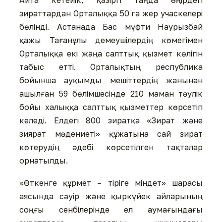
зираттардан Орталыққа 50 га жер учаскелері
бөлінді. Астанада Бас мүфти Наурызбай
қажы Тағанұлы демеушілердің көмегімен
Орталыққа екі жаңа салттық қызмет көлігін
табыс етті. Орталықтың республика
бойынша ауқымды мешіттердің жанынан
ашылған 59 бөлімшесінде 210 маман тәулік
бойы халыққа салттық қызметтер көрсетіп
келеді. Елдегі 800 зиратқа «Зират және
зиярат мәдениеті» құжатына сай зират
көтерудің әдебі көрсетілген тақталар
орнатылды.
«Өткенге құрмет – тіріге міндет» шарасы
аясында сәуір және қыркүйек айларының
соңғы сенбілерінде ел аумағындағы