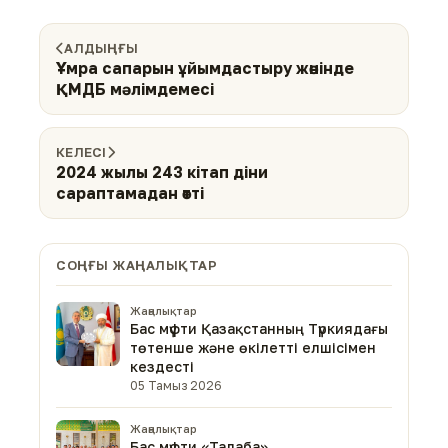
АЛДЫҢҒЫ
Ұмра сапарын ұйымдастыру жөнінде
ҚМДБ мәлімдемесі
КЕЛЕСІ
2024 жылы 243 кітап діни
сараптамадан өтті
СОҢҒЫ ЖАҢАЛЫҚТАР
Жаңалықтар
Бас мүфти Қазақстанның Түркиядағы
төтенше және өкілетті елшісімен
кездесті
05 Тамыз 2026
Жаңалықтар
Бас мүфти «Талаба»