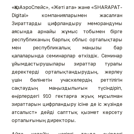
«ҚазАэроСпейс», «Жеті ата» және «SHARAPAT-
Digital» компанияларымен жасалған
Зираттарды цифрландыру меморандумы
аясында арнайы жұмыс тобымен бірге
республиканың барлық облыс орталықтары
мен республикалық маңызы бар
қалаларында семинарлар өткіздік. Семинар
ұйымдастырушылары зираттар туралы
деректерді орталықтандырудың, жерлеу
үшін бөлінетін учаскелердің реттілігін
сақтаудың маңыздылығын түсіндіріп,
өңірлердегі 910 гектарға жуық мұсылман
зираттарын цифрландыру ісіне де іс жүзінде
атсалыст» дейді салттық қызмет көрсету
орталығының директоры.
Айта кетейік, қазіргі таңда өңірдегі