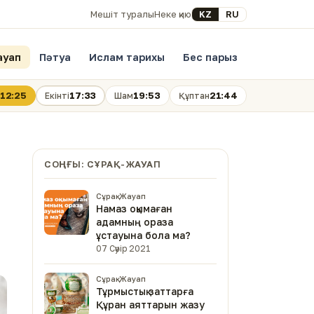
Select your language
KZ
RU
Мешіт туралы
Неке қию
ауап
Пәтуа
Ислам тарихы
Бес парыз
12:25
17:33
19:53
21:44
Екінті
Шам
Құптан
СОҢҒЫ: СҰРАҚ-ЖАУАП
Сұрақ-Жауап
Намаз оқымаған
адамның ораза
ұстауына бола ма?
07 Сәуір 2021
Сұрақ-Жауап
Тұрмыстық заттарға
Құран аяттарын жазу