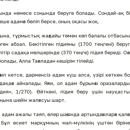
ында немесе соңында беруге болады. Сондай-ақ б
еше адамға бөліп берсе, оның оқасы жоқ.
ына, тұрмыстық жағдайы төмен көп балалы отбасын
ген абзал. Бекітілген підияны (1700 теңгені) беру
тір садақа мөлшерінде (370 теңге) підия береді. Оғ
лады, Алла Тағаладан кешірім тілейді.
ып кетсе, дәрменсіз адам күш алса, үзірі кеткен б
дақаға айналады. Яғни, ол адам бұрынғы оразалард
дия», 1/270). Өйткені, підия беру үшін науқаст
оңына шейін жалғасуы шарт.
адам ажалы таяп, өлер шағында артындағыларға қалғ
 Бұл өсиет марқұмның мал-мүлкінің үштен бірін