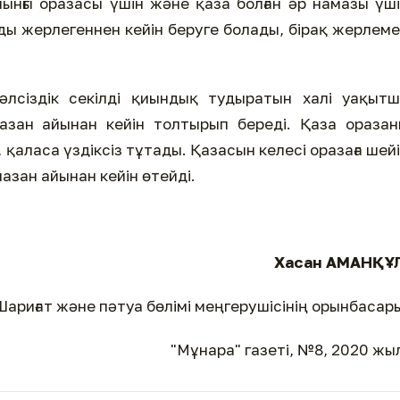
нғы оразасы үшін және қаза болған әр намазы үш
мды жерлегеннен кейін беруге болады, бірақ жерлем
әлсіздік секілді қиындық тудыратын халі уақыт
мазан айынан кейін толтырып береді. Қаза ораза
, қаласа үздіксіз тұтады. Қазасын келесі оразаға шей
мазан айынан кейін өтейді.
Хасан АМАНҚҰ
Шариғат және пәтуа бөлімі меңгерушісінің орынбасар
"Мұнара" газеті, №8, 2020 жы