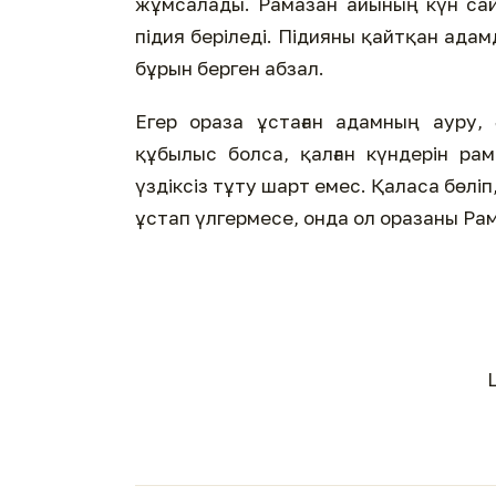
жұмсалады. Рамазан айының күн сайы
підия беріледі. Підияны қайтқан ада
бұрын берген абзал.
Егер ораза ұстаған адамның ауру, 
құбылыс болса, қалған күндерін ра
үздіксіз тұту шарт емес. Қаласа бөліп
ұстап үлгермесе, онда ол оразаны Ра