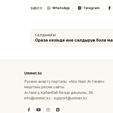
WhatsApp
Telegram
БӨЛІСУ
АЛДЫҢҒЫ
Ораза кезінде ине салдыруға бола ма
Ummet.kz
Рухани-ағарту порталы. «Abu Nasr Al-Farabi»
мешітінің ресми сайты.
Астана қ., Қабанбай батыр даңғылы, 36.
info@ummet.kz · support@ummet.kz