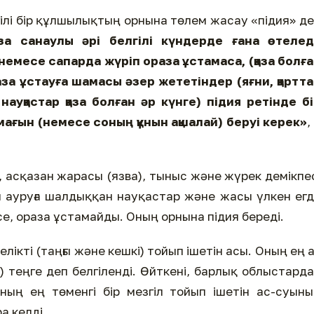
гілі бір құлшылықтың орнына төлем жасау «підия» д
а санаулы әрі белгілі күндерде ғана өтеледі
емесе сапарда жүріп ораза ұстамаса, (қаза болғ
раза ұстауға шамасы әзер жететіндер (яғни, қартт
ауқастар қаза болған әр күнге) підия ретінде б
амағын (немесе соның құнын ақшалай) беруі керек»
,
і, асқазан жарасы (язва), тыныс және жүрек демікпе
ен ауруға шалдыққан науқастар және жасы үлкен ег
е, ораза ұстамайды. Оның орнына підия береді.
лікті (таңғы және кешкі) тойып ішетін асы. Оның ең 
) теңге деп белгіленді. Өйткені, барлық облыстард
ның ең төменгі бір мезгіл тойып ішетін ас-суын
а келді.