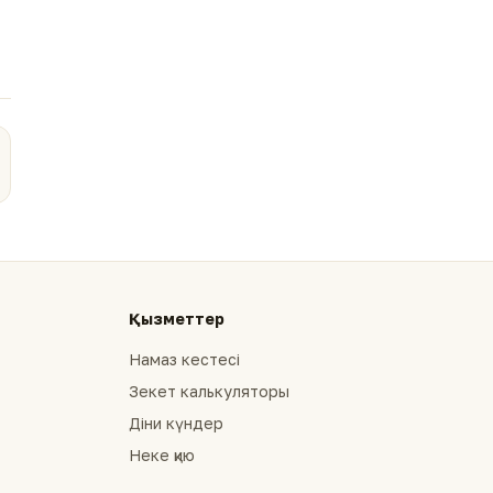
Қызметтер
Намаз кестесі
Зекет калькуляторы
Діни күндер
Неке қию