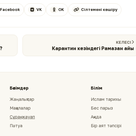
Facebook
VK
OK
Сілтемені көшіру
КЕЛЕСІ
?
Карантин кезіндегі Рамазан айы
Бөлімдер
Білім
Жаңалықтар
Ислам тарихы
Мақалалар
Бес парыз
Сұрақ-жауап
Ақида
Пәтуа
Бір аят тәпсірі