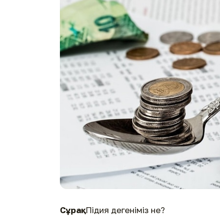
Сұрақ:
Підия дегеніміз не?