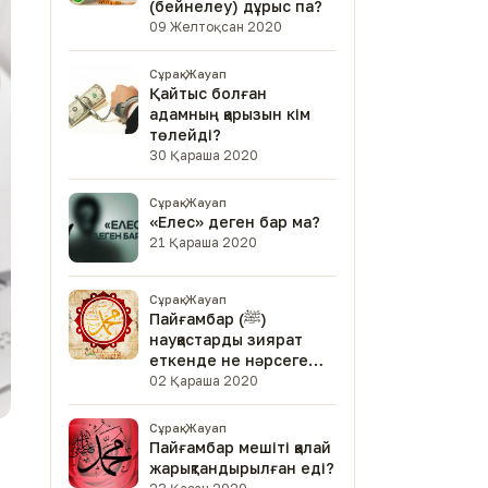
(бейнелеу) дұрыс па?
09 Желтоқсан 2020
Сұрақ-Жауап
Қайтыс болған
адамның қарызын кім
төлейді?
30 Қараша 2020
Сұрақ-Жауап
«Елес» деген бар ма?
21 Қараша 2020
Сұрақ-Жауап
Пайғамбар (ﷺ)
науқастарды зиярат
еткенде не нәрсеге
мән берген?
02 Қараша 2020
Сұрақ-Жауап
Пайғамбар мешіті қалай
жарықтандырылған еді?