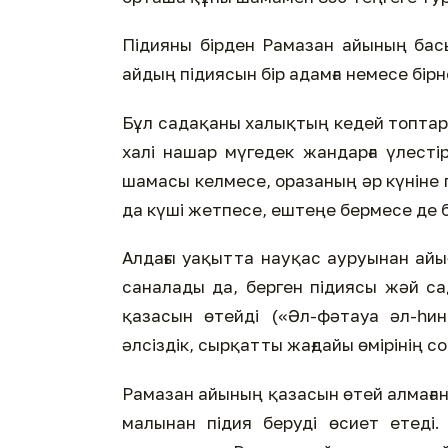
Підияны бірден Рамазан айының бас
айдың підиясын бір адамға немесе бірн
Бұл садақаны халықтың кедей топтар
халі нашар мүгедек жандарға үлестір
шамасы келмесе, оразаның әр күніне пі
да күші жетпесе, ештеңе бермесе де бо
Алдағы уақытта науқас ауруынан айығ
саналады да, берген підиясы жәй са
қазасын өтейді («Әл-фәтауа әл-һин
әлсіздік, сырқатты жағдайы өмірінің с
Рамазан айының қазасын өтей алмаған 
малынан підия беруді өсиет етеді.