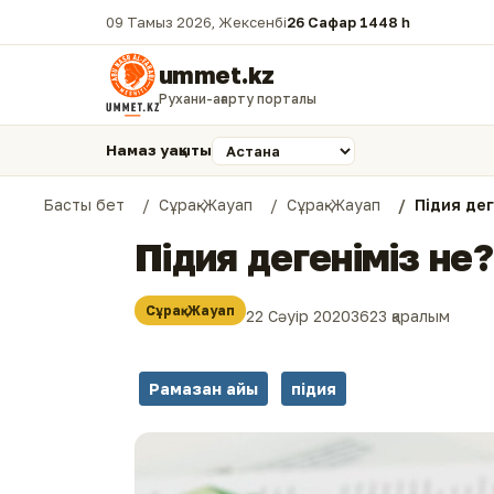
09 Тамыз 2026, Жексенбі
26 Сафар 1448 һ.
ummet.kz
Рухани-ағарту порталы
Намаз уақыты
Басты бет
Сұрақ-Жауап
Сұрақ-Жауап
Підия дег
Підия дегеніміз не?
Сұрақ-Жауап
22 Сәуір 2020
3623 қаралым
Рамазан айы
підия