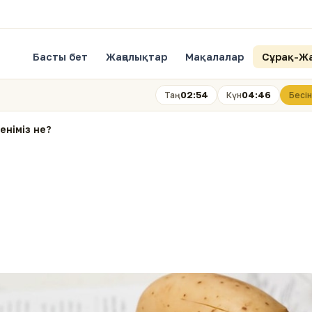
Басты бет
Жаңалықтар
Мақалалар
Сұрақ-Ж
02:54
04:46
Таң
Күн
Бесін
еніміз не?