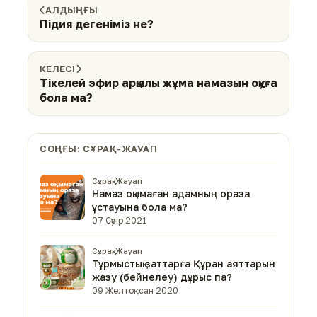
АЛДЫҢҒЫ
Підия дегеніміз не?
КЕЛЕСІ
Тікелей эфир арқылы жұма намазын оқуға
бола ма?
СОҢҒЫ: СҰРАҚ-ЖАУАП
Сұрақ-Жауап
Намаз оқымаған адамның ораза
ұстауына бола ма?
07 Сәуір 2021
Сұрақ-Жауап
Тұрмыстық заттарға Құран аяттарын
жазу (бейнелеу) дұрыс па?
09 Желтоқсан 2020