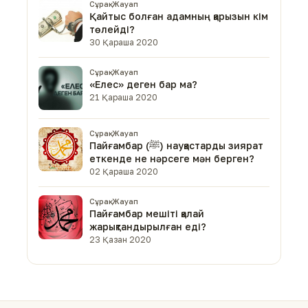
Сұрақ-Жауап
Қайтыс болған адамның қарызын кім
төлейді?
30 Қараша 2020
Сұрақ-Жауап
«Елес» деген бар ма?
21 Қараша 2020
Сұрақ-Жауап
Пайғамбар (ﷺ) науқастарды зиярат
еткенде не нәрсеге мән берген?
02 Қараша 2020
Сұрақ-Жауап
Пайғамбар мешіті қалай
жарықтандырылған еді?
23 Қазан 2020