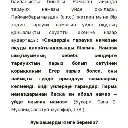
байланысты биылғы Рамазан айында
тарауих намазы үйде оқылады.
Пайғамбарымыздан (с.ғ.с.) жеткен мына бір
хадис тарауих намазын үйде оқудың
қаншалықты сауапты екеніне назар
аудартады:
«Сендердің тарауих намазын
оқуды қалайтындарыңды білемін. Намазға
шықпауымның себебі: сендерге
тарауихтың парыз болып кетуінен
қорыққаным. Егер парыз болса, оны
лайықты түрде орындауға шамаларың
келмейді. Енді үйлеріңе тараңдар. Парыз
намаздарынан басқа ең абзал намаз –
үйде оқылған намаз
». (Бұхари, Салә 2;
Мүслим,Саләтул-мүсафир, 178.)
Ауызашарды кімге береміз?