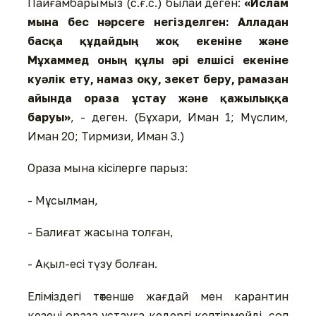
Пайғамбарымыз (с.ғ.с.) былай деген:
«Ислам
мына бес нәрсеге негізделген: Алладан
басқа құдайдың жоқ екеніне және
Мұхаммед оның құлы әрі елшісі екеніне
куәлік ету, намаз оқу, зекет беру, рамазан
айында ораза ұстау және қажылыққа
баруы»
, - деген. (Бұхари, Иман 1; Мүслим,
Иман 20; Тирмизи, Иман 3.)
Ораза мына кісілерге парыз:
- Мұсылман,
- Балиғат жасына толған,
- Ақыл-есі түзу болған.
Еліміздегі төтенше жағдай мен карантин
кезеңі ораза ұстауға кедергі келтірмейді, сол