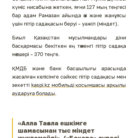
күміс нисабына жеткен, яғни 127 мың теңгесі
бар адам Рамазан айында өзі және жанұясы
үшін пітір садақасын беруі – уәжіп (міндет).
Биыл Қазақстан мұсылмандары діни
басқармасы бекіткен ең төменгі пітір садақа
мөлшері – 370 теңге.
ҚМДБ және банк басшылығы арасында
жасалған келісімге сәйкес пітір садақасы мен
зекетті
kaspi.kz мобильді қосымшасы арқылы
аударуға болады
.
«Алла Тағала ешкімге
шамасынан тыс міндет
жүктемейді». («Бақара» сүресі,