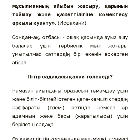
мұсылманның айыбын жасыру, қарынын
тойғызу және қажеттілігіне көмектесу
арқылы қуанту».
(Исфахани)
Сондай-ақ, отбасы - ошақ қасында ауыз ашу
балалар үшін тәрбиелік мәні жоғары
ұмытылмас сәттердің бірі екенін ескерген
абзал.
Пітір садақасы қалай төленеді?
Рамазан айындағы оразасын тәмамдау үшін
және біліп-білмей істеген қате-кемшіліктердің
кәффараты (төлемі) ретінде немесе әр
адамның жеке басы (жаратылысы) үшін
берілетін садақа.
Өз қажеттілігін қоспағанда мал-мүлкі, дүниесі