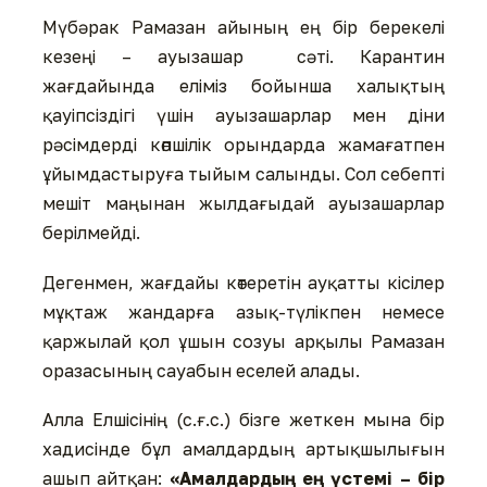
Мүбәрак Рамазан айының ең бір берекелі
кезеңі – ауызашар сәті. Карантин
жағдайында еліміз бойынша халықтың
қауіпсіздігі үшін ауызашарлар мен діни
рәсімдерді көпшілік орындарда жамағатпен
ұйымдастыруға тыйым салынды. Сол себепті
мешіт маңынан жылдағыдай ауызашарлар
берілмейді.
Дегенмен, жағдайы көтеретін ауқатты кісілер
мұқтаж жандарға азық-түлікпен немесе
қаржылай қол ұшын созуы арқылы Рамазан
оразасының сауабын еселей алады.
Алла Елшісінің (с.ғ.с.) бізге жеткен мына бір
хадисінде бұл амалдардың артықшылығын
ашып айтқан:
«Амалдардың ең үстемі – бір