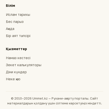
Білім
Ислам тарихы
Бес парыз
Ақида
Бір аят тәпсірі
Қызметтер
Намаз кестесі
Зекет калькуляторы
Діни күндер
Неке қию
© 2010–2026 Ummet.kz — Рухани-ағарту порталы. Сайт
материалдарын қолдану үшін сілтеме көрсетуіңіз міндетті.