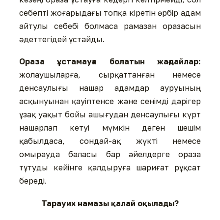
себепті жоғарыдағы топқа кіретін әрбір адам
айтулы себебі болмаса рамазан оразасын
әдеттегідей ұстайды.
Ораза ұстамауға болатын жағдайлар:
жолаушыларға, сырқаттанған немесе
денсаулығы нашар адамдар ауруының
асқынуынан қауіптенсе және сенімді дәрігер
ұзақ уақыт бойы ашығудан денсаулығы күрт
нашарлап кетуі мүмкін деген шешім
қабылдаса, сондай-ақ жүкті немесе
омырауда баласы бар әйелдерге ораза
тұтуды кейінге қалдыруға шариғат рұқсат
береді.
Тарауих намазы қалай оқылады?