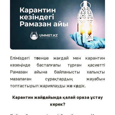
Еліміздегі төтенше жағдай мен карантин
кезеңінде басталғалы тұрған қасиетті
Рамазан айына байланысты халықты
мазалаған сұрақтардың жауабын
топтастырып жариялауды жөн көрдік.
Карантин жайғдайында қалай ораза ұстау
керек?