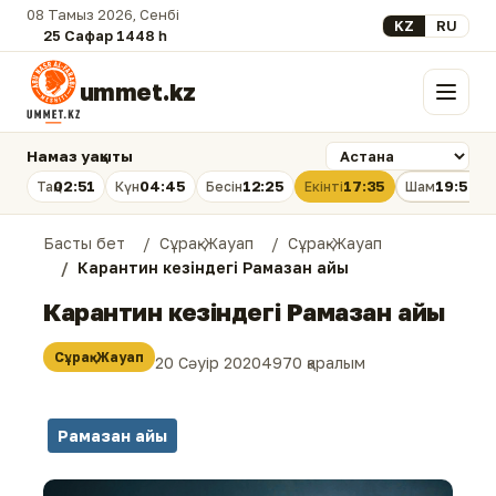
08 Тамыз 2026, Сенбі
Select your lan
KZ
RU
25 Сафар 1448 һ.
ummet.kz
Мәзір
Намаз уақыты
02:51
04:45
12:25
17:35
19:54
Таң
Күн
Бесін
Екінті
Шам
Басты бет
Сұрақ-Жауап
Сұрақ-Жауап
Карантин кезіндегі Рамазан айы
Карантин кезіндегі Рамазан айы
Сұрақ-Жауап
20 Сәуір 2020
4970 қаралым
Рамазан айы