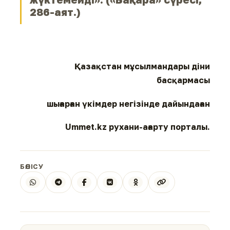
286-аят.)
Қазақстан мұсылмандары діни
басқармасы
шығарған
үкімдер негізінде дайындаған
Ummet.kz рухани-ағарту порталы.
БӨЛІСУ