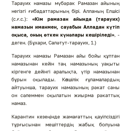
Тарауих намазы мүбәрак Рамазан айының
негізгі ғибадаттарының бірі. Алланың Елшісі
(с.ғ.с.):
«Кім рамазан айында (тарауих)
намазын иманмен, сауабын Алладан күтіп
оқыса, оның өткен күнәлары кешіріледі»
, -
деген. (Бұхари, Саләтут-тарауих, 1.)
Тарауих намазы Рамазан айы бойы құптан
намазынан кейін таң намазының уақыты
кіргенге дейінгі аралықта, үтір намазынан
бұрын оқылады. Көпшілік ғұламалардың
айтуынша, тарауих намазының рәкат саны
он сәлеммен оқылатын жиырма рәкаттық
намаз.
Карантин кезеңінде жамағаттың қауіпсіздігі
тұрғысынан мешіттердің жабық болуына