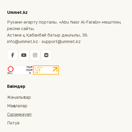
Ummet.kz
Рухани-ағарту порталы. «Abu Nasr Al-Farabi» мешітінің
ресми сайты.
Астана қ., Қабанбай батыр даңғылы, 36.
info@ummet.kz · support@ummet.kz
Бөлімдер
Жаңалықтар
Мақалалар
Сұрақ-жауап
Пәтуа