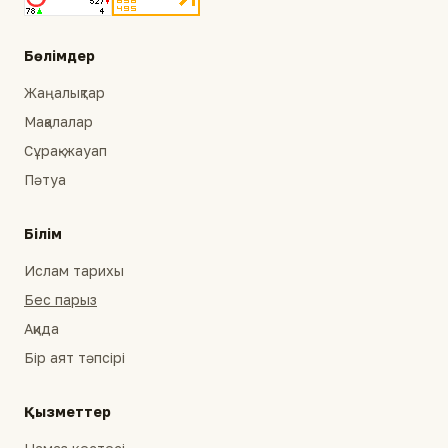
Бөлімдер
Жаңалықтар
Мақалалар
Сұрақ-жауап
Пәтуа
Білім
Ислам тарихы
Бес парыз
Ақида
Бір аят тәпсірі
Қызметтер