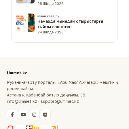
28 Шілде 2026
Иман келтіру
Намазда мынадай отырыстарға
тыйым салынған
24 Шілде 2026
Ummet.kz
Рухани-ағарту порталы. «Abu Nasr Al-Farabi» мешітінің
ресми сайты.
Астана қ., Қабанбай батыр даңғылы, 36.
info@ummet.kz · support@ummet.kz