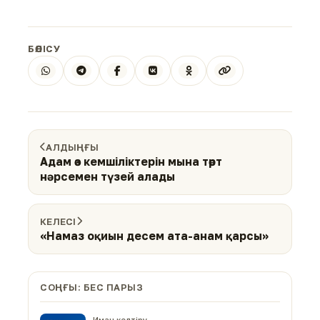
БӨЛІСУ
АЛДЫҢҒЫ
Адам өз кемшіліктерін мына төрт
нәрсемен түзей алады
КЕЛЕСІ
«Намаз оқиын десем ата-анам қарсы»
СОҢҒЫ: БЕС ПАРЫЗ
Иман келтіру