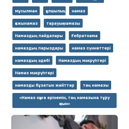
мұсылман
құлшылық
намаз
қажынамаз
тарауық намазы
Намаздың пайдалары
Ғибратнама
намаздың парыздары
намаз сүннеттері
намаздың әдебі
Намаздың мәкрүһтері
Намаз мәкрүһтері
намазды бұзатын жайттар
таң намазы
«Намаз оқуға ерінемін, таң намазына тұру
қиын»