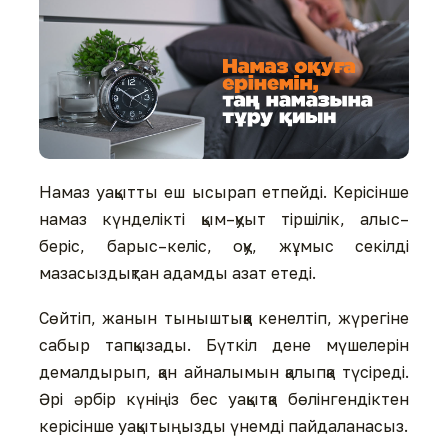
Намаз уақытты еш ысырап етпейді. Керісінше
намаз күнделікті қым–қуыт тіршілік, алыс–
беріс, барыс–келіс, оқу, жұмыс секілді
мазасыздықтан адамды азат етеді.
Сөйтіп, жанын тыныштыққа кенелтіп, жүрегіне
сабыр тапқызады. Бүткіл дене мүшелерін
демалдырып, қан айналымын қалыпқа түсіреді.
Әрі әрбір күніңіз бес уақытқа бөлінгендіктен
керісінше уақытыңызды үнемді пайдаланасыз.