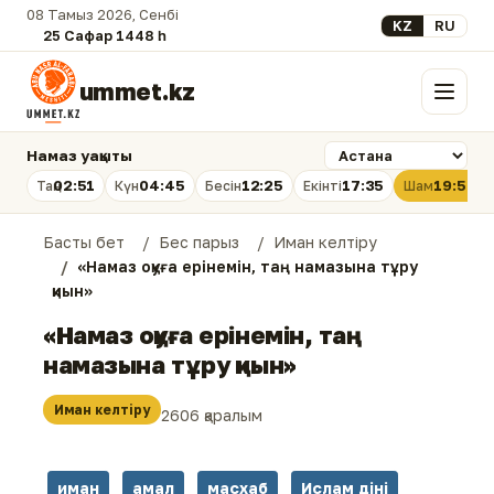
08 Тамыз 2026, Сенбі
Select your lan
KZ
RU
25 Сафар 1448 һ.
ummet.kz
Мәзір
Намаз уақыты
02:51
04:45
12:25
17:35
19:54
Таң
Күн
Бесін
Екінті
Шам
Басты бет
Бес парыз
Иман келтіру
«Намаз оқуға ерінемін, таң намазына тұру
қиын»
«Намаз оқуға ерінемін, таң
намазына тұру қиын»
Иман келтіру
2606 қаралым
иман
амал
масхаб
Ислам діні