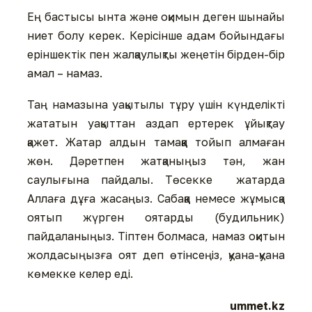
Ең бастысы ынта және оқимын деген шынайы
ниет болу керек. Керісінше адам бойындағы
еріншектік пен жалқаулықты жеңетін бірден-бір
амал – намаз.
Таң намазына уақытылы тұру үшін күнделікті
жататын уақыттан аздап ертерек ұйықтау
қажет. Жатар алдын тамаққа тойып алмаған
жөн. Дәретпен жатқаныңыз тән, жан
саулығына пайдалы. Төсекке жатарда
Аллаға дұға жасаңыз. Сабаққа немесе жұмысқа
оятып жүрген оятарды (будильник)
пайдаланыңыз. Тіптен болмаса, намаз оқитын
жолдасыңызға оят деп өтінсеңіз, қуана-қуана
көмекке келер еді.
ummet.kz