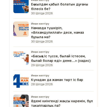
Ең жылдам қабыл болатын дұғаны
білесіз бе?
30 Шілде 2026
Иман келтіру
Намазда түшкіріп,
«Әлхамдулиллаһ» десе, намаз
бұзыла ма?
30 Шілде 2026
Иман келтіру
«Басыңа іс түссе, былай істесем,
былай болар еді» деме…» (хадис)
29 Шілде 2026
Иман келтіру
Күнәдан да жаман төрт іс бар
28 Шілде 2026
Иман келтіру
Әдемі киінгенді жақсы көремін, бұл
тәкәппарлық па?