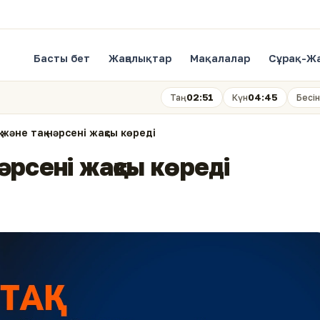
Басты бет
Жаңалықтар
Мақалалар
Сұрақ-Ж
02:51
04:45
Таң
Күн
Бесін
 және тақ нәрсені жақсы көреді
нәрсені жақсы көреді