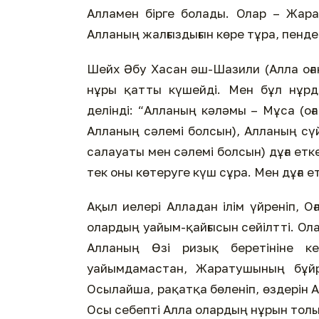
Алламен бірге болады. Олар – Жара
Алланың жалғыздығын көре тұра, пенд
Шейх Әбу Хасан әш-Шазили (Алла оған
нұры қатты күшейді. Мен бұл нұрд
делінді: “Алланың кәләмы – Мұса (оғ
Алланың сәлемі болсын), Алланың сүй
салауаты мен сәлемі болсын) дұға етк
тек оны көтеруге күш сұра. Мен дұға ет
Ақыл иелері Алладан ілім үйреніп, 
олардың уайым-қайғысын сейілтті. Ола
Алланың Өзі ризық беретініне кеп
уайымдамастан, Жаратушының бұйр
Осылайша, рақатқа бөленіп, өздерін А
Осы себепті Алла олардың нұрын толы