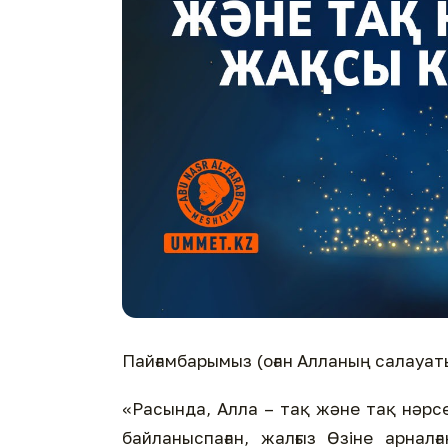
Пайғамбарымыз (оған Алланың салауат
«Расында, Алла – тақ және тақ нәрсе
байланыспаған, жалғыз Өзіне арнал