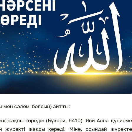
ы мен сәлемі болсын) айтты:
ні жақсы көреді» (Бұхари, 6410). Яғни Алла дүнием
ған жүректі жақсы көреді. Міне, осындай жүрект