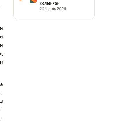
салынған
р.
24 Шілде 2026
ан
й
ан
ың
ен
ла
н.
ш
.
і.