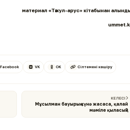
материал «Тәжул-арус» кітабынан алынд
ummet.k
Facebook
VK
OK
Сілтемені көшіру
КЕЛЕСІ
Мұсылман бауырың күнә жасаса, қалай
мәміле қыласың?