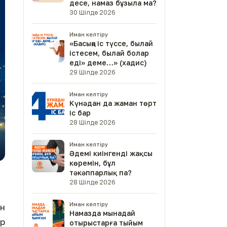
десе, намаз бұзыла ма?
30 Шілде 2026
Иман келтіру
«Басыңа іс түссе, былай
істесем, былай болар
еді» деме…» (хадис)
29 Шілде 2026
Иман келтіру
Күнәдан да жаман төрт
іс бар
28 Шілде 2026
Иман келтіру
Әдемі киінгенді жақсы
көремін, бұл
тәкәппарлық па?
28 Шілде 2026
Иман келтіру
ен
Намазда мынадай
ер
отырыстарға тыйым