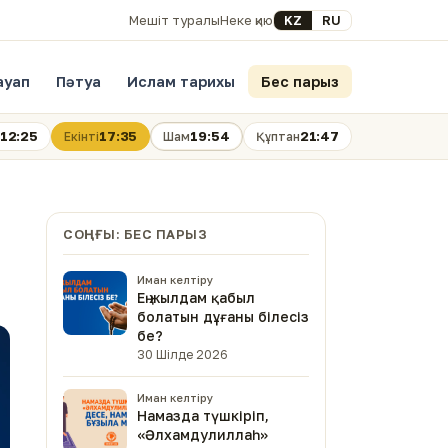
Select your language
KZ
RU
Мешіт туралы
Неке қию
ауап
Пәтуа
Ислам тарихы
Бес парыз
12:25
17:35
19:54
21:47
Екінті
Шам
Құптан
СОҢҒЫ: БЕС ПАРЫЗ
Иман келтіру
Ең жылдам қабыл
болатын дұғаны білесіз
бе?
30 Шілде 2026
Иман келтіру
Намазда түшкіріп,
«Әлхамдулиллаһ»