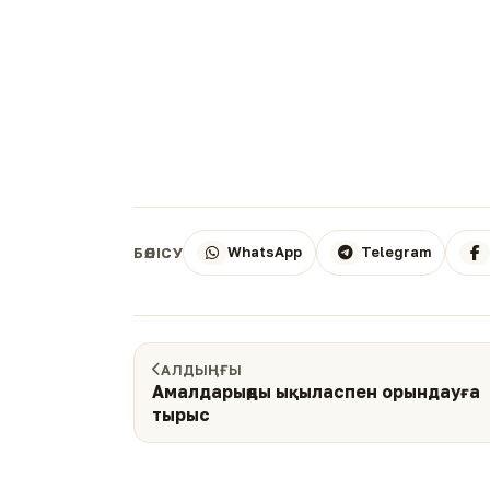
WhatsApp
Telegram
БӨЛІСУ
АЛДЫҢҒЫ
Амалдарыңды ықыласпен орындауға
тырыс