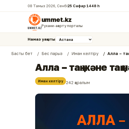
08 Тамыз 2026, Сенбі
25 Сафар 1448 һ.
ummet.kz
Рухани-ағарту порталы
Намаз уақыты
Басты бет
Бес парыз
Иман келтіру
Алла – тақ
Алла – тақ және тақ 
Иман келтіру
242 қаралым