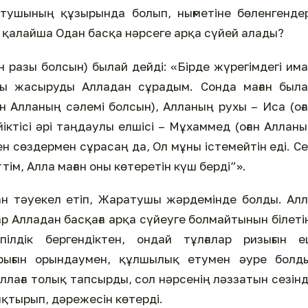
тушының құзырында болып, нығметіне бөленгенде
е қалайша Одан басқа нәрсеге арқа сүйей алады?
 разы болсын) былай дейді: «Бірде жүрегімдегі им
ы жасыруды Алладан сұрадым. Сонда маған была
ан Алланың сәлемі болсын), Алланың рухы – Иса (оғ
іктісі әрі таңдаулы елшісі – Мұхаммед (оған Аллан
ен сөздермен сұрасаң да, Ол мұны істемейтін еді. С
тім, Алла маған оны көтеретін күш берді”».
Оған тәуекел етіп, Жаратушы жәрдемінде болды. Ал
р Алладан басқаға арқа сүйеуге болмайтынын білеті
ілдік бергендіктен, ондай тұлғалар ризығын е
ығын орындаумен, құлшылық етумен әуре болды
ллаға толық тапсырды, сол нәрсенің ләззатын сезінд
қтырып, дәрежесін көтерді.