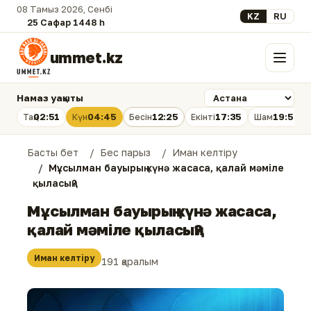
08 Тамыз 2026, Сенбі
Select your lan
KZ
RU
25 Сафар 1448 һ.
ummet.kz
Мәзір
Намаз уақыты
02:51
04:45
12:25
17:35
19:54
Таң
Күн
Бесін
Екінті
Шам
Басты бет
Бес парыз
Иман келтіру
Мұсылман бауырың күнә жасаса, қалай мәміле
қыласың?
Мұсылман бауырың күнә жасаса,
қалай мәміле қыласың?
Иман келтіру
191 қаралым