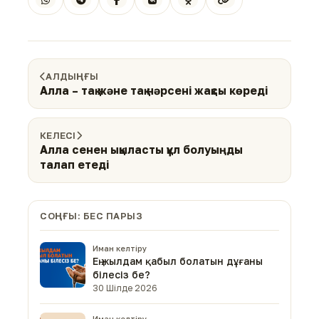
АЛДЫҢҒЫ
Алла – тақ және тақ нәрсені жақсы көреді
КЕЛЕСІ
Алла сенен ықыласты құл болуыңды
талап етеді
СОҢҒЫ: БЕС ПАРЫЗ
Иман келтіру
Ең жылдам қабыл болатын дұғаны
білесіз бе?
30 Шілде 2026
Иман келтіру