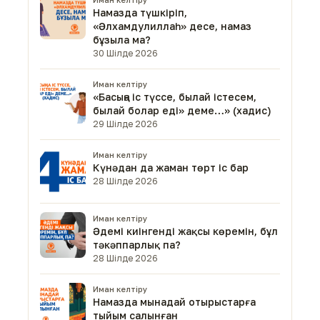
Намазда түшкіріп,
«Әлхамдулиллаһ» десе, намаз
бұзыла ма?
30 Шілде 2026
Иман келтіру
«Басыңа іс түссе, былай істесем,
былай болар еді» деме…» (хадис)
29 Шілде 2026
Иман келтіру
Күнәдан да жаман төрт іс бар
28 Шілде 2026
Иман келтіру
Әдемі киінгенді жақсы көремін, бұл
тәкәппарлық па?
28 Шілде 2026
Иман келтіру
Намазда мынадай отырыстарға
тыйым салынған