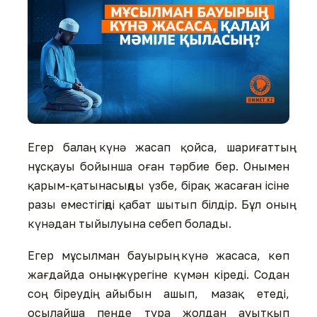
Егер балаң күнә жасап қойса, шариғаттың
нұсқауы бойынша оған тәрбие бер. Онымен
қарым-қатынасыңды үзбе, бірақ жасаған ісіне
разы еместігіңді қабат шытып білдір. Бұл оның
күнәдан тыйылуына себеп болады.
Егер мұсылман бауырың күнә жасаса, көп
жағдайда оның жүрегіне күмән кіреді. Содан
соң біреудің айыбын ашып, мазақ етеді,
осылайша пенде тура жолдан ауытқып