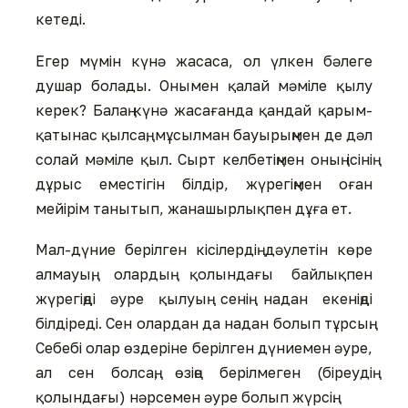
кетеді.
Егер мүмін күнә жасаса, ол үлкен бәлеге
душар болады. Онымен қалай мәміле қылу
керек? Балаң күнә жасағанда қандай қарым-
қатынас қылсаң, мұсылман бауырыңмен де дәл
солай мәміле қыл. Сырт келбетіңмен оның ісінің
дұрыс еместігін білдір, жүрегіңмен оған
мейірім танытып, жанашырлықпен дұға ет.
Мал-дүние берілген кісілердің дәулетін көре
алмауың, олардың қолындағы байлықпен
жүрегіңді әуре қылуың сенің надан екеніңді
білдіреді. Сен олардан да надан болып тұрсың.
Себебі олар өздеріне берілген дүниемен әуре,
ал сен болсаң, өзіңе берілмеген (біреудің
қолындағы) нәрсемен әуре болып жүрсің.