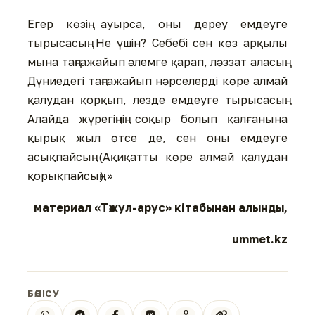
Егер көзің ауырса, оны дереу емдеуге
тырысасың. Не үшін? Себебі сен көз арқылы
мына таңғажайып әлемге қарап, ләззат аласың.
Дүниедегі таңғажайып нәрселерді көре алмай
қалудан қорқып, лезде емдеуге тырысасың.
Алайда жүрегіңнің соқыр болып қалғанына
қырық жыл өтсе де, сен оны емдеуге
асықпайсың (Ақиқатты көре алмай қалудан
қорықпайсың).»
материал «Тәжул-арус» кітабынан алынды,
ummet.kz
БӨЛІСУ