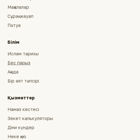
Мақалалар
Сұрақ-жауап
Пәтуа
Білім
Ислам тарихы
Бес парыз
Ақида
Бір аят тәпсірі
Қызметтер
Намаз кестесі
Зекет калькуляторы
Діни күндер
Неке қию