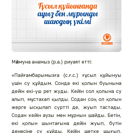
Мәймуна анамыз (р.а.) риуаят етті:
«Пайғамбарымызға (с.ғ.с.) ғұсыл құйынуы
үшін су құйдым. Сонда екі қолын буынына
дейін екі-үш рет жуды. Кейін сол қолына су
алып, мұстахап қылды. Содан соң ол қолын
жерге ысқылап сүртті де, жуып тастады.
Содан кейін аузы мен мұрнын шайды. Бетін,
екі қолын шынтағына дейін жуып, бүтін
денесіне су құйды. Кейін шетке шығып,