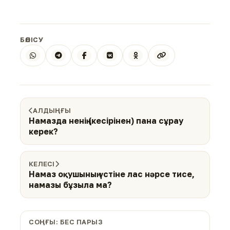
БӨЛІСУ
АЛДЫҢҒЫ
Намазда ненің (кесірінен) пана сұрау
керек?
КЕЛЕСІ
Намаз оқушының үстіне лас нәрсе тисе,
намазы бұзыла ма?
СОҢҒЫ: БЕС ПАРЫЗ