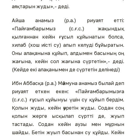
аяқтарын жуды»,- деді.
Айша анамыз (р.а.) риуаят етті:
«Пайғамбарымыз (с.ғ.с.) жақындық
қылғаннан кейін ғұсыл құйынатын болса,
хилаб (хош иісті су) алып келуді бұйыратын.
Оны алақанына құйып, алдымен басының оң
жағына, кейін сол жағына сүртетін»,- деді.
(Кейде екі алақанымен де сүртетін делінеді)
Ибн Аббасқа (р.а.) Мәймуна анамыз былай деп
риуаят еткен екен: «Пайғамбарымызға
(с.ғ.с.) ғұсыл құйынуы үшін су құйып бердім.
Қолын жуды, кейін әуретін жуды. Содан соң
қолын жерге ысқылап сүртті де, жуып
тастады. Содан кейін аузы мен мұрнын
шайды. Бетін жуып басынан су құйды. Кейін