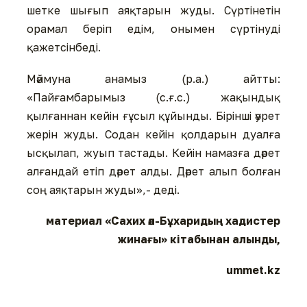
шетке шығып аяқтарын жуды. Сүртінетін
орамал беріп едім, онымен сүртінуді
қажетсінбеді.
Мәймуна анамыз (р.а.) айтты:
«Пайғамбарымыз (с.ғ.с.) жақындық
қылғаннан кейін ғұсыл құйынды. Бірінші әурет
жерін жуды. Содан кейін қолдарын дуалға
ысқылап, жуып тастады. Кейін намазға дәрет
алғандай етіп дәрет алды. Дәрет алып болған
соң аяқтарын жуды»,- деді.
материал «Сахих әл-Бұхаридың хадистер
жинағы» кітабынан алынды,
ummet.kz