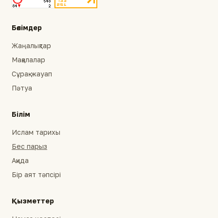
Бөлімдер
Жаңалықтар
Мақалалар
Сұрақ-жауап
Пәтуа
Білім
Ислам тарихы
Бес парыз
Ақида
Бір аят тәпсірі
Қызметтер