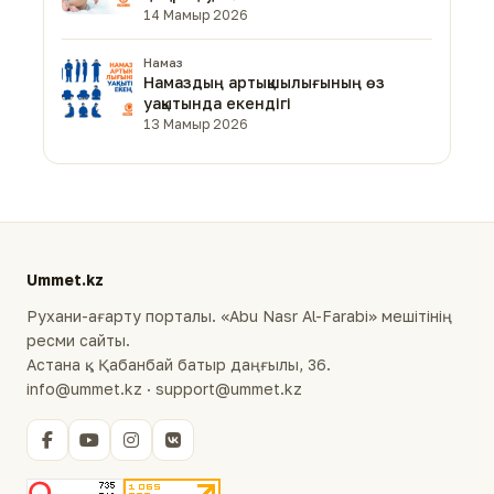
14 Мамыр 2026
Намаз
Намаздың артықшылығының өз
уақытында екендігі
13 Мамыр 2026
Ummet.kz
Рухани-ағарту порталы. «Abu Nasr Al-Farabi» мешітінің
ресми сайты.
Астана қ., Қабанбай батыр даңғылы, 36.
info@ummet.kz · support@ummet.kz