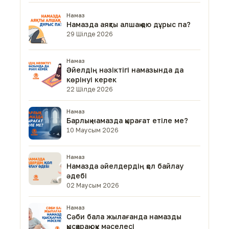
Намаз
Намазда аяқты алшақ қою дұрыс па?
29 Шілде 2026
Намаз
Әйелдің нәзіктігі намазында да
көрінуі керек
22 Шілде 2026
Намаз
Барлық намазда қырағат етіле ме?
10 Маусым 2026
Намаз
Намазда әйелдердің қол байлау
әдебі
02 Маусым 2026
Намаз
Сәби бала жылағанда намазды
қысқарақ оқу мәселесі