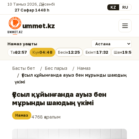
10 Тамыз 2026, Дүйсенбі
Select your lan
KZ
RU
27 Сафар 1448 һ.
ummet.kz
Мәзір
Намаз уақыты
02:57
04:48
12:25
17:32
19:51
Таң
Күн
Бесін
Екінті
Шам
Басты бет
Бес парыз
Намаз
Ғұсыл құйынғанда ауыз бен мұрынды шаюдың
үкімі
Ғұсыл құйынғанда ауыз бен
мұрынды шаюдың үкімі
Намаз
4768 қаралым