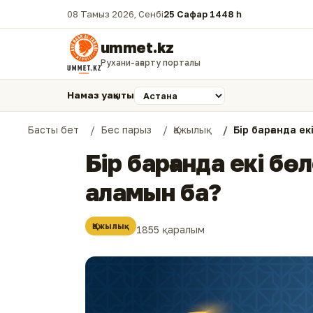
08 Тамыз 2026, Сенбі
25 Сафар 1448 һ.
ummet.kz
Рухани-ағарту порталы
Намаз уақыты
Басты бет
Бес парыз
Қажылық
Бір барғанда е
Бір барғанда екі б
аламын ба?
Қажылық
1855 қаралым