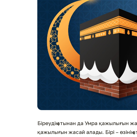
Біреудің атынан да Умра қажылығын жа
қажылығын жасай алады. Бірі – өзінің 