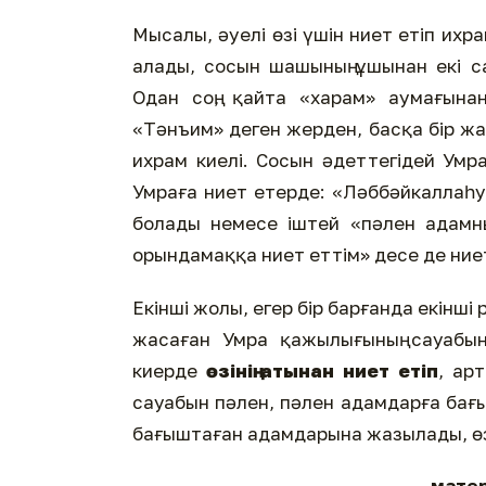
Мысалы, әуелі өзі үшін ниет етіп их
алады, сосын шашының ұшынан екі с
Одан соң, қайта «харам» аумағына
«Тәнъим» деген жерден, басқа бір ж
ихрам киелі. Сосын әдеттегідей Умр
Умраға ниет етерде: «Ләббәйкаллаһу
болады немесе іштей «пәлен адамны
орындамаққа ниет еттім» десе де ниет
Екінші жолы, егер бір барғанда екінші р
жасаған Умра қажылығының сауабы
киерде
өзінің атынан ниет етіп
, ар
сауабын пәлен, пәлен адамдарға бағ
бағыштаған адамдарына жазылады, өз
матер