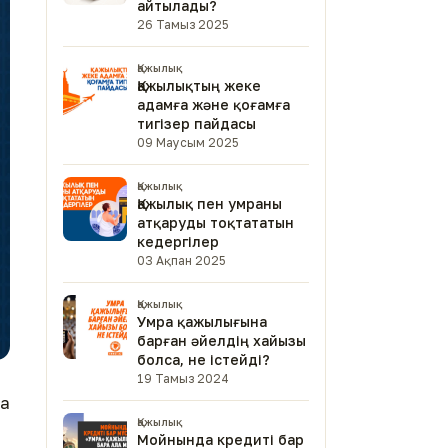
айтылады?
26 Тамыз 2025
Қажылық
Қажылықтың жеке
адамға және қоғамға
тигізер пайдасы
09 Маусым 2025
Қажылық
Қажылық пен умраны
атқаруды тоқтататын
кедергілер
03 Ақпан 2025
Қажылық
Умра қажылығына
барған әйелдің хайызы
болса, не істейді?
19 Тамыз 2024
ра
Қажылық
Мойнында кредиті бар