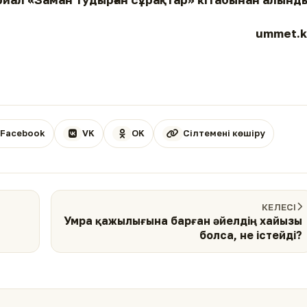
ummet.k
Facebook
VK
OK
Сілтемені көшіру
КЕЛЕСІ
Умра қажылығына барған әйелдің хайызы
болса, не істейді?