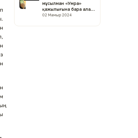
мұсылман «Умра»
қажылығына бара ала
еп
ма?
02 Мамыр 2024
ы.
ан
п,
ан
ыз
ын
ан
м
ың
бы
ы,