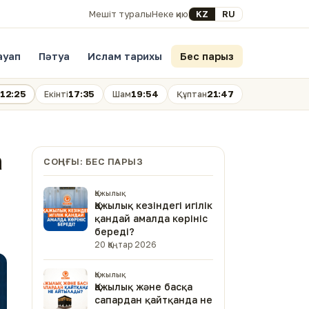
Select your language
KZ
RU
Мешіт туралы
Неке қию
ауап
Пәтуа
Ислам тарихы
Бес парыз
12:25
17:35
19:54
21:47
Екінті
Шам
Құптан
а
СОҢҒЫ: БЕС ПАРЫЗ
Қажылық
Қажылық кезіндегі игілік
қандай амалда көрініс
береді?
20 Қаңтар 2026
Қажылық
Қажылық және басқа
сапардан қайтқанда не