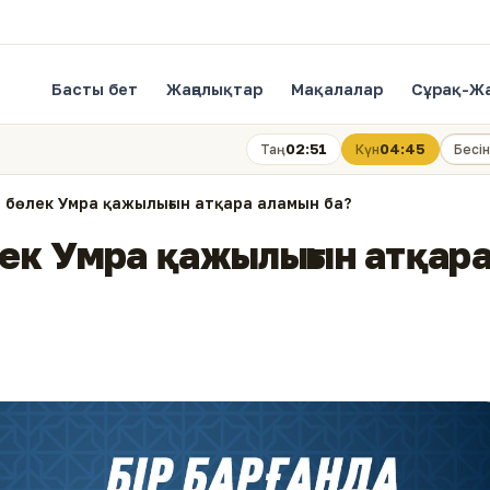
Басты бет
Жаңалықтар
Мақалалар
Сұрақ-Ж
02:51
04:45
Таң
Күн
Бесін
кі бөлек Умра қажылығын атқара аламын ба?
өлек Умра қажылығын атқар