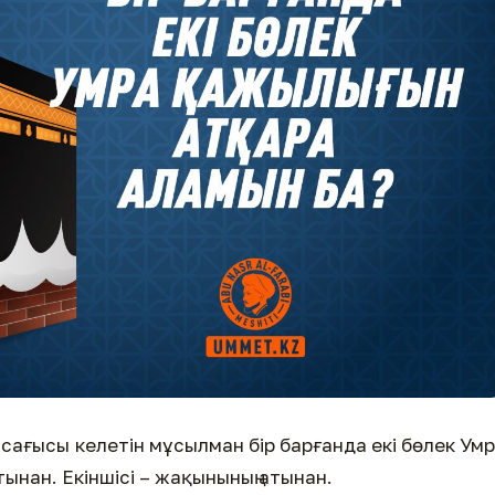
сағысы келетін мұсылман бір барғанда екі бөлек Ум
атынан. Екіншісі – жақынының атынан.