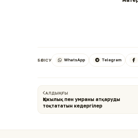
WhatsApp
Telegram
БӨЛІСУ
АЛДЫҢҒЫ
Қажылық пен умраны атқаруды
тоқтататын кедергілер