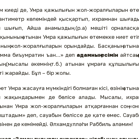
рам киеді де, Умра қажылығын жол-жоралғыларын өт
антиметр көлеміндей қысқартып, ихрамнан шығад
н шығып, Айша анамыздың (р.а) мешіті орналасқ
ақынының атынан Умра қажылығын өтемекке ниет еті
аның жол-жоралғыларын орындайды. Басқаның атын
мма биъумратин ъан...» деп
адамның есімін
айтсаң
ң (мысалы әкемнің т.б.) атынан ұмраға құлшылығ
і жарайды. Бұл – бір жолы.
ет Умра жасауға мүмкіндігі болмаған кісі, өзінің атын
н жақындарымен де бөлісе алады. Мысалы, ихра
тынан Умра жол-жоралғыларын атқарғаннан соң «он
ыштадым» деп, сауабын бөліссе де қате емес. Сауа
інен де кемімейді. Әлхамдулләһи Раббиль аләмин!
иал «Заман тудырған сұрақтар» кітабынан алынд