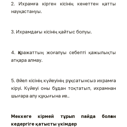
2. Ихрамға кірген кісінің кенеттен қатты
науқастануы.
3. Ихрамдағы кісінің қайтыс болуы.
4. Қаражаттың жоғалуы себепті қажылықты
атқара алмау.
5. Әйел кісінің күйеуінің рұқсатынсыз ихрамға
кіруі. Күйеуі оны бұдан тоқтатып, ихрамнан
шығара алу құқығына ие..
Меккеге кірмей тұрып пайда болған
кедергіге қатысты үкімдер