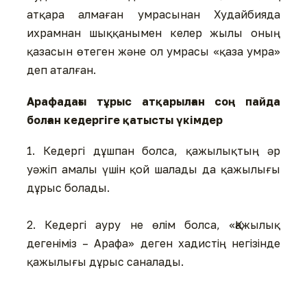
атқара алмаған умрасынан Худайбияда
ихрамнан шыққанымен келер жылы оның
қазасын өтеген және ол умрасы «қаза умра»
деп аталған.
Арафадағы тұрыс атқарылған соң пайда
болған кедергіге қатысты үкімдер
1. Кедергі дұшпан болса, қажылықтың әр
уәжіп амалы үшін қой шалады да қажылығы
дұрыс болады.
2. Кедергі ауру не өлім болса, «Қажылық
дегеніміз – Арафа» деген хадистің негізінде
қажылығы дұрыс саналады.