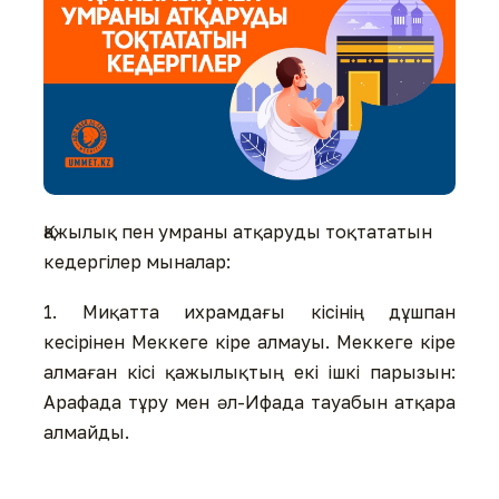
Қажылық пен умраны атқаруды тоқтататын
кедергілер мыналар:
1. Миқатта ихрамдағы кісінің дұшпан
кесірінен Меккеге кіре алмауы. Меккеге кіре
алмаған кісі қажылықтың екі ішкі парызын:
Арафада тұру мен әл-Ифада тауабын атқара
алмайды.