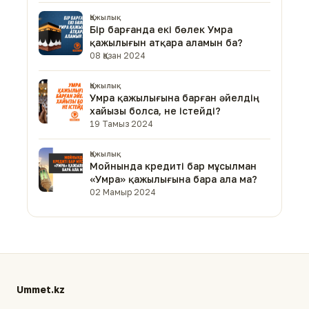
Қажылық
Бір барғанда екі бөлек Умра
қажылығын атқара аламын ба?
08 Қазан 2024
Қажылық
Умра қажылығына барған әйелдің
хайызы болса, не істейді?
19 Тамыз 2024
Қажылық
Мойнында кредиті бар мұсылман
«Умра» қажылығына бара ала ма?
02 Мамыр 2024
Ummet.kz