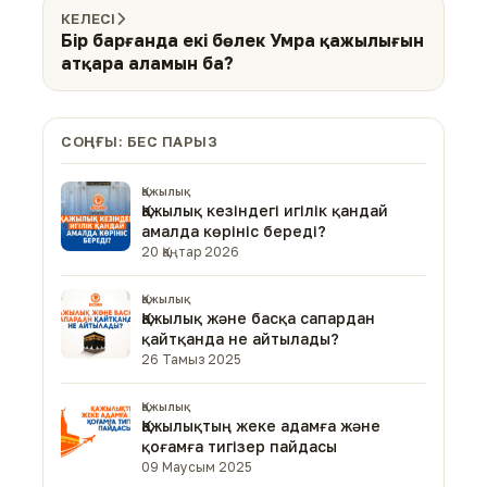
КЕЛЕСІ
Бір барғанда екі бөлек Умра қажылығын
атқара аламын ба?
СОҢҒЫ: БЕС ПАРЫЗ
Қажылық
Қажылық кезіндегі игілік қандай
амалда көрініс береді?
20 Қаңтар 2026
Қажылық
Қажылық және басқа сапардан
қайтқанда не айтылады?
26 Тамыз 2025
Қажылық
Қажылықтың жеке адамға және
қоғамға тигізер пайдасы
09 Маусым 2025