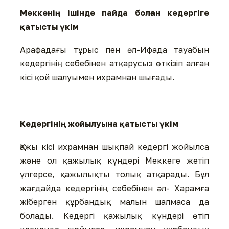
Меккенің ішінде пайда болған кедергіге
қатысты үкім
Арафадағы тұрыс пен әл-Ифада тауабын
кедергінің себебінен атқарусыз өткізіп алған
кісі қой шалуымен ихрамнан шығады.
Кедергінің жойылуына қатысты үкім
Қажы кісі ихрамнан шықпай кедергі жойылса
және ол қажылық күндері Меккеге жетіп
үлгерсе, қажылықты толық атқарады. Бұл
жағдайда кедергінің себебінен әл- Харамға
жіберген құрбандық малын шалмаса да
болады. Кедергі қажылық күндері өтіп