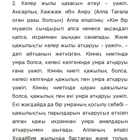
2. Келер жылы қазасын өтеуі – уәжіп.
Ансарлық Хажжаж ибн Амру (Алла Тағала
оған разы болсын) Алла елшісінің: «Кім бір
мүшесін сындырып алса немесе ақсаңдап
қалса, ихрамнан шыққан саналады. Және
қажылықты келер жылы атқаруы – уәжіп», –
деп айтқанын жеткізген. Кімнің ниетінде
умра болса, келесі келгенінде умра атқаруы
ғана уәжіп. Кімнің ниеті қажылық болса,
келесі келгенде қажылық пен умра атқаруы
уәжіп. Кімнің ниетінде қиран қажылығы
болса, қажылық пен екі умра атқаруы уәжіп.
Екі жағдайда да бір умраның қосылу себебі –
қажылықтың парыздарын атқарусыз өткізіп
алған қажы ихрамнан умра амалдарын
атқаруымен шығады. Алланың елшісі
Худайбия жылында бастаған және толық