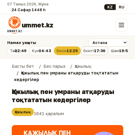
07 Тамыз 2026, Жұма
Select your lan
KZ
RU
24 Сафар 1448 һ.
ummet.kz
Мәзір
Намаз уақыты
02:49
04:43
12:25
17:36
19:56
Таң
Күн
Бесін
Екінті
Шам
Басты бет
Бес парыз
Қажылық
Қажылық пен умраны атқаруды тоқтататын
кедергілер
Қажылық пен умраны атқаруды
тоқтататын кедергілер
Қажылық
1641 қаралым