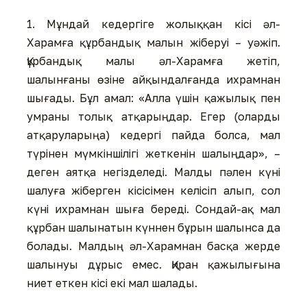
1. Мұндай кедергіге жолыққан кісі әл-
Харамға құрбандық малын жіберуі – уәжіп.
Құрбандық малы әл-Харамға жетіп,
шалынғаны өзіне айқындалғанда ихрамнан
шығады. Бұл амал: «Алла үшін қажылық пен
умраны толық атқарыңдар. Егер (оларды
атқаруларыңа) кедергі пайда болса, мал
түрінен мүмкіншілігі жеткенін шалыңдар», –
деген аятқа негізделеді. Малды пәлен күні
шалуға жіберген кісісімен келісіп алып, сол
күні ихрамнан шыға береді. Сондай-ақ мал
құрбан шалынатын күннен бұрын шалынса да
болады. Малдың әл-Харамнан басқа жерде
шалынуы дұрыс емес. Қиран қажылығына
ниет еткен кісі екі мал шалады.