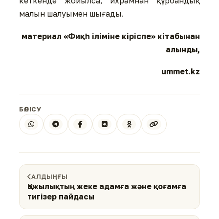
кеткенде жойылса, ихрамнан құрбандық
малын шалуымен шығады.
материал «Фиқһ іліміне кіріспе» кітабынан
алынды,
ummet.kz
БӨЛІСУ
АЛДЫҢҒЫ
Қажылықтың жеке адамға және қоғамға
тигізер пайдасы