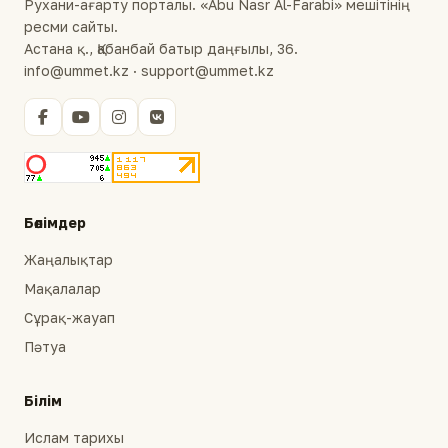
Рухани-ағарту порталы. «Abu Nasr Al-Farabi» мешітінің
ресми сайты.
Астана қ., Қабанбай батыр даңғылы, 36.
info@ummet.kz · support@ummet.kz
Бөлімдер
Жаңалықтар
Мақалалар
Сұрақ-жауап
Пәтуа
Білім
Ислам тарихы