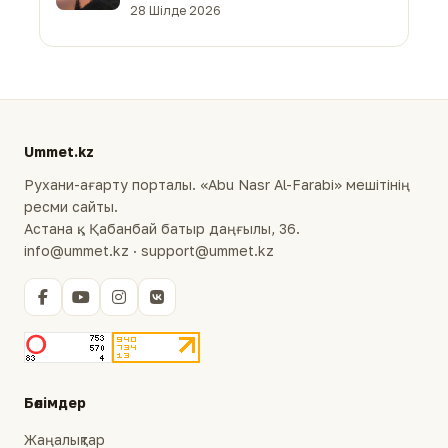
28 Шілде 2026
Ummet.kz
Рухани-ағарту порталы. «Abu Nasr Al-Farabi» мешітінің
ресми сайты.
Астана қ., Қабанбай батыр даңғылы, 36.
info@ummet.kz · support@ummet.kz
Бөлімдер
Жаңалықтар