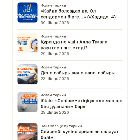
Ислам тарихы
«Қайда болсаңдар да, Ол
сендермен бірге…» («Хадид», 4)
30 Шілде 2026
Ислам тарихы
Құранда не үшін Алла Тағала
уақытпен ант етеді?
29 Шілде 2026
Ислам тарихы
Дене сабыры және нәпсі сабыры
28 Шілде 2026
Ислам тарихы
Ібіліс: «Сенің үмметіңнің ішінде менің он
бес дұшпаным бар»
28 Шілде 2026
Пайғамбар (с.ғ.с) тарихы
Сейсенбі күніне арналған салауат
бөлімі