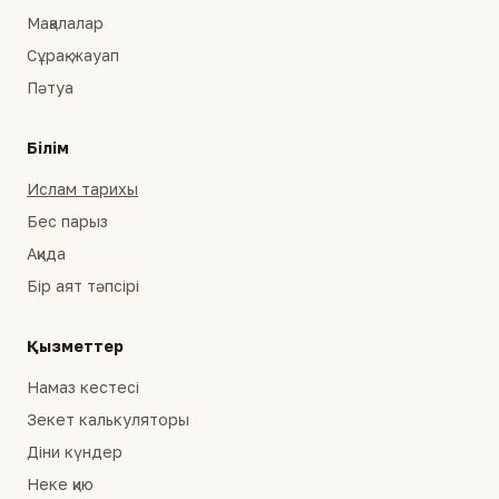
Мақалалар
Сұрақ-жауап
Пәтуа
Білім
Ислам тарихы
Бес парыз
Ақида
Бір аят тәпсірі
Қызметтер
Намаз кестесі
Зекет калькуляторы
Діни күндер
Неке қию