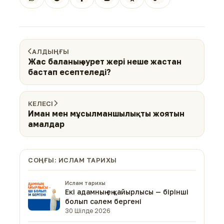
АЛДЫҢҒЫ
Жас баланың әурет жері неше жастан
бастап есептеледі?
КЕЛЕСІ
Иман мен мұсылманшылықты жоятын
амалдар
СОҢҒЫ: ИСЛАМ ТАРИХЫ
Ислам тарихы
Екі адамның ең қайырлысы — бірінші
болып сәлем бергені
30 Шілде 2026