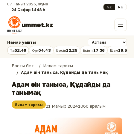
07 Тамыз 2026, Жұма
Select your lan
KZ
RU
24 Сафар 1448 һ.
ummet.kz
Мәзір
Намаз уақыты
02:49
04:43
12:25
17:36
19:56
Таң
Күн
Бесін
Екінті
Шам
Басты бет
Ислам тарихы
Адам өзін таныса, Құдайды да танымақ
Адам өзін таныса, Құдайды да
танымақ
Ислам тарихы
21 Мамыр 2024
1066 қаралым