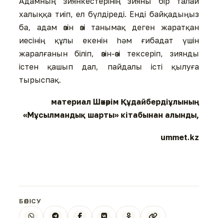
Адамның зиянкестерінің зияны бір талай
халыққа тиіп, ел бүлдіреді. Енді байқадыңыз
ба, адам өзін өзі танымақ деген жаратқан
иесінің құлы екенін һәм ғибадат үшін
жаралғанын біліп, өзін-өзі тексеріп, зиянды
істен қашып дал, пайдалы істі қылуға
тырыспақ.
материал Шәкәрім Құдайбердіұлының
«Мұсылмандық шарты» кітабынан алынды,
ummet.kz
БӨЛІСУ