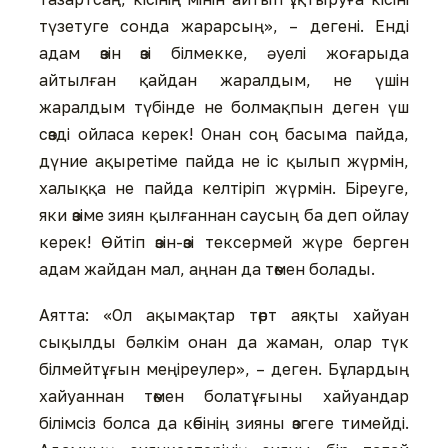
түзетуге сонда жарарсың», – дегені. Енді
адам өзін өзі білмекке, әуелі жоғарыда
айтылған қайдан жаралдым, не үшін
жаралдым түбінде не болмақпын деген үш
сөзді ойласа керек! Онан соң басыма пайда,
дүние ақыретіме пайда не іс қылып жүрмін,
халыққа не пайда келтіріп жүрмін. Біреуге,
яки өзіме зиян қылғаннан саусың ба деп ойлау
керек! Өйтіп өзін-өзі тексермей жүре берген
адам жайдан мал, аңнан да төмен болады.
Аятта: «Ол ақымақтар төрт аяқты хайуан
сықылды бәлкім онан да жаман, олар түк
білмейтұғын меңіреулер», – деген. Бұлардың
хайуаннан төмен болатұғыны хайуандар
білімсіз болса да көбінің зияны өзгеге тимейді.