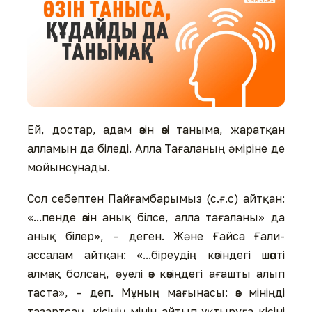
Ей, достар, адам өзін өзі таныма, жаратқан
алламын да біледі. Алла Тағаланың әміріне де
мойынсұнады.
Сол себептен Пайғамбарымыз (с.ғ.с) айтқан:
«...пенде өзін анық білсе, алла тағаланы» да
анық білер», – деген. Және Ғайса Ғали-
ассалам айтқан: «...біреудің көзіндегі шөпті
алмақ болсаң, әуелі өз көзіңдегі ағашты алып
таста», – деп. Мұның мағынасы: өз мініңді
тазартсаң, кісінің мінін айтып ұқтыруға кісіні