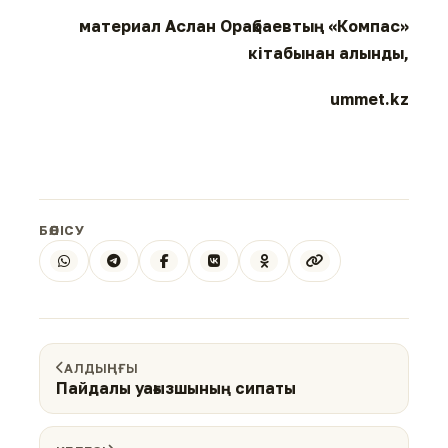
материал Аслан Орақбаевтың «Компас»
кітабынан алынды,
ummet.kz
БӨЛІСУ
АЛДЫҢҒЫ
Пайдалы уағызшының сипаты