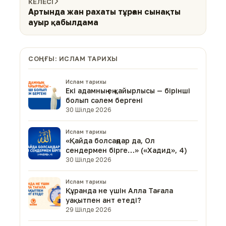
КЕЛЕСІ
Артында жан рахаты тұрған сынақты
ауыр қабылдама
СОҢҒЫ: ИСЛАМ ТАРИХЫ
Ислам тарихы
Екі адамның ең қайырлысы — бірінші
болып сәлем бергені
30 Шілде 2026
Ислам тарихы
«Қайда болсаңдар да, Ол
сендермен бірге…» («Хадид», 4)
30 Шілде 2026
Ислам тарихы
Құранда не үшін Алла Тағала
уақытпен ант етеді?
29 Шілде 2026