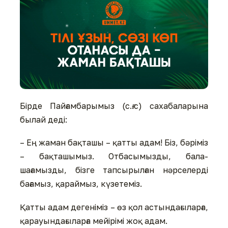
Бірде Пайғамбарымыз (с.ғ.с) сахабаларына
былай деді:
– Ең жаман бақташы – қатты адам! Біз, бәріміз
– бақташымыз. Отбасымызды, бала-
шағамызды, бізге тапсырылған нәрселерді
бағамыз, қараймыз, күзетеміз.
Қатты адам дегеніміз – өз қол астындағыларға,
қарауындағыларға мейірімі жоқ адам.