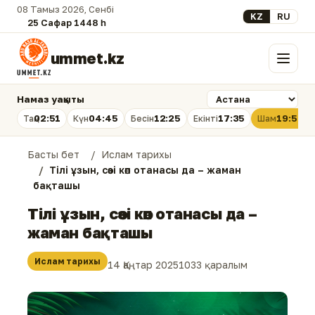
08 Тамыз 2026, Сенбі
Select your lan
KZ
RU
25 Сафар 1448 һ.
ummet.kz
Мәзір
Намаз уақыты
02:51
04:45
12:25
17:35
19:54
Таң
Күн
Бесін
Екінті
Шам
Басты бет
Ислам тарихы
Тілі ұзын, сөзі көп отанасы да – жаман
бақташы
Тілі ұзын, сөзі көп отанасы да –
жаман бақташы
Ислам тарихы
14 Қаңтар 2025
1033 қаралым