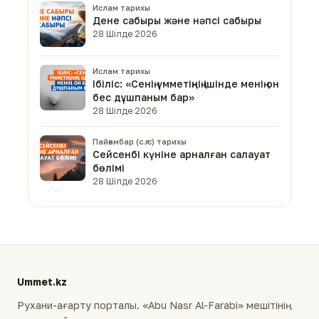
Ислам тарихы
Дене сабыры және нәпсі сабыры
28 Шілде 2026
Ислам тарихы
Ібіліс: «Сенің үмметіңнің ішінде менің он
бес дұшпаным бар»
28 Шілде 2026
Пайғамбар (с.ғ.с) тарихы
Сейсенбі күніне арналған салауат
бөлімі
28 Шілде 2026
Ummet.kz
Рухани-ағарту порталы. «Abu Nasr Al-Farabi» мешітінің