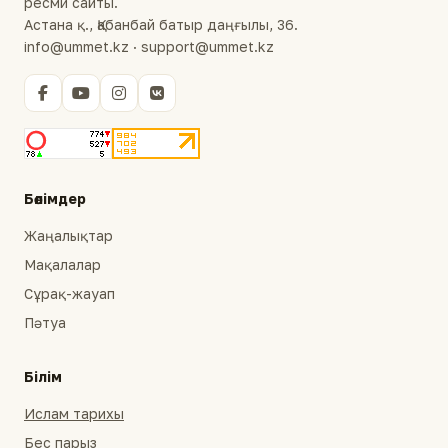
ресми сайты.
Астана қ., Қабанбай батыр даңғылы, 36.
info@ummet.kz · support@ummet.kz
Бөлімдер
Жаңалықтар
Мақалалар
Сұрақ-жауап
Пәтуа
Білім
Ислам тарихы
Бес парыз