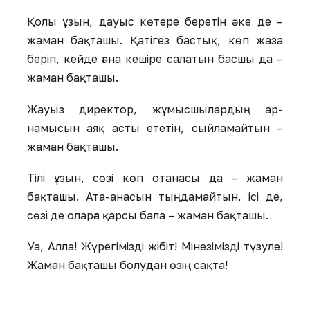
Қолы ұзын, дауыс көтере беретін әке де –
жаман бақташы. Қатігез бастық, көп жаза
беріп, кейде ғана кешіре салатын басшы да –
жаман бақташы.
Жауыз директор, жұмысшылардың ар-
намысын аяқ асты ететін, сыйламайтын –
жаман бақташы.
Тілі ұзын, сөзі көп отанасы да – жаман
бақташы. Ата-анасын тыңдамайтын, ісі де,
сөзі де оларға қарсы бала – жаман бақташы.
Уа, Алла! Жүрегімізді жібіт! Мінезімізді түзуле!
Жаман бақташы болудан өзің сақта!