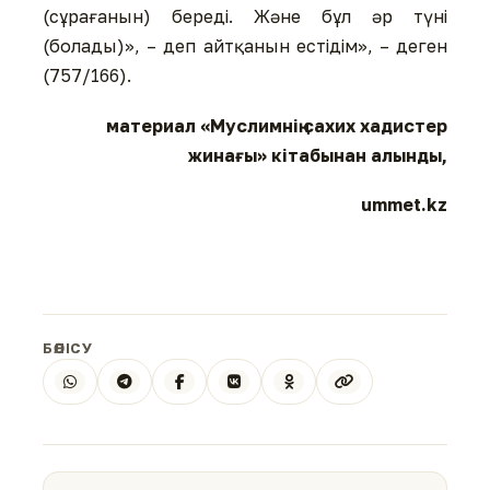
(сұрағанын) береді. Және бұл әр түні
(болады)», – деп айтқанын естідім», – деген
(757/166).
материал «Муслимнің сахих хадистер
жинағы» кітабынан алынды,
ummet.kz
БӨЛІСУ