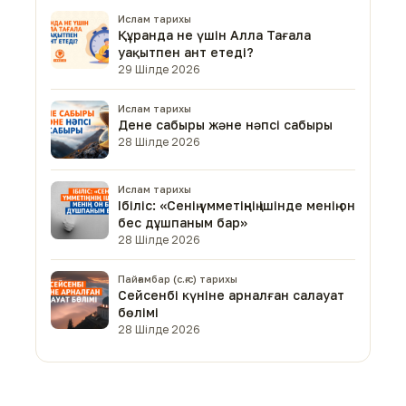
Ислам тарихы
Құранда не үшін Алла Тағала
уақытпен ант етеді?
29 Шілде 2026
Ислам тарихы
Дене сабыры және нәпсі сабыры
28 Шілде 2026
Ислам тарихы
Ібіліс: «Сенің үмметіңнің ішінде менің он
бес дұшпаным бар»
28 Шілде 2026
Пайғамбар (с.ғ.с) тарихы
Сейсенбі күніне арналған салауат
бөлімі
28 Шілде 2026