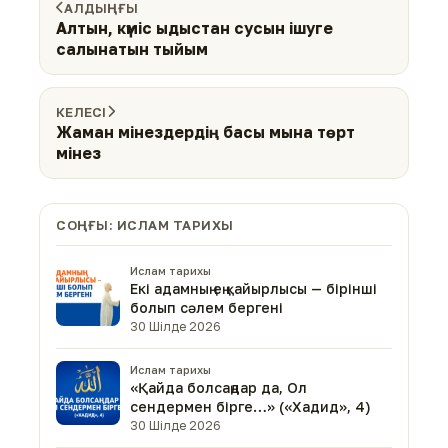
АЛДЫҢҒЫ
Алтын, күміс ыдыстан сусын ішуге
салынатын тыйым
КЕЛЕСІ
Жаман мінездердің басы мына төрт
мінез
СОҢҒЫ: ИСЛАМ ТАРИХЫ
Ислам тарихы
Екі адамның ең қайырлысы — бірінші
болып сәлем бергені
30 Шілде 2026
Ислам тарихы
«Қайда болсаңдар да, Ол
сендермен бірге…» («Хадид», 4)
30 Шілде 2026