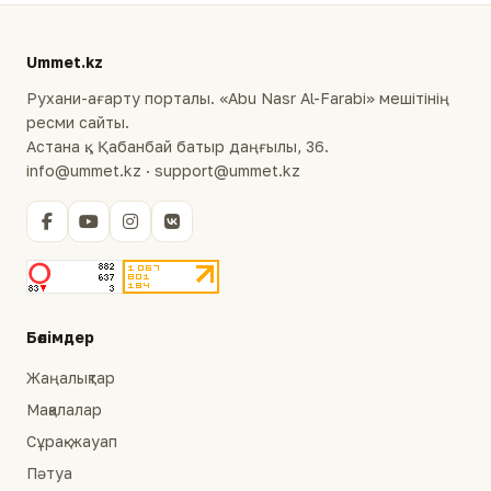
Ummet.kz
Рухани-ағарту порталы. «Abu Nasr Al-Farabi» мешітінің
ресми сайты.
Астана қ., Қабанбай батыр даңғылы, 36.
info@ummet.kz · support@ummet.kz
Бөлімдер
Жаңалықтар
Мақалалар
Сұрақ-жауап
Пәтуа