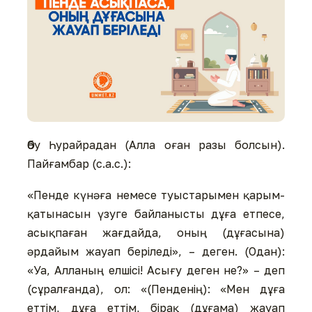
Әбу Һурайрадан (Алла оған разы болсын).
Пайғамбар (с.а.с.):
«Пенде күнәға немесе туыстарымен қарым-
қатынасын үзуге байланысты дұға етпесе,
асықпаған жағдайда, оның (дұғасына)
әрдайым жауап беріледі», – деген. (Одан):
«Уа, Алланың елшісі! Асығу деген не?» – деп
(сұралғанда), ол: «(Пенденің): «Мен дұға
еттім, дұға еттім, бірақ (дұғама) жауап