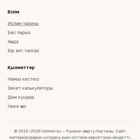
Білім
Ислам тарихы
Бес парыз
Ақида
Бір аят тәпсірі
Қызметтер
Намаз кестесі
Зекет калькуляторы
Діни күндер
Неке қию
© 2010–2026 Ummet.kz — Рухани-ағарту порталы. Сайт
материалдарын қолдану үшін сілтеме көрсетуіңіз міндетті.