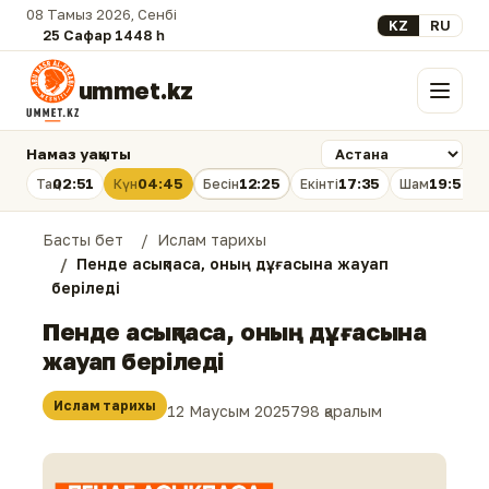
08 Тамыз 2026, Сенбі
Select your lan
KZ
RU
25 Сафар 1448 һ.
ummet.kz
Мәзір
Намаз уақыты
02:51
04:45
12:25
17:35
19:54
Таң
Күн
Бесін
Екінті
Шам
Басты бет
Ислам тарихы
Пенде асықпаса, оның дұғасына жауап
беріледі
Пенде асықпаса, оның дұғасына
жауап беріледі
Ислам тарихы
12 Маусым 2025
798 қаралым