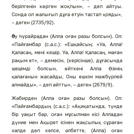
берілгенін көрген жоқпын», – деп айтуы.
Сонда ол жалығып дұға етуін тастап қояды»,
– деген (2735/92).
Әбу Һурайрадан (Алла оған разы болсын). Ол:
«Пайғамбар (с.а.с.): «Ешқайсың: «Уа, Алла!
Қаласаң, мені кешір. Уа, Алла! Қаласаң, маған
рақым ет», – демесін, (керісінше), дұғасында
шешімді болсын, өйткені Алла Өзінің
қалағанын жасайды, Оны ешкім мәжбүрлей
алмайды», – деп айтты», – деген (2679/9).
Жәбирден (Алла оған разы болсын). Ол:
«Пайғамбардың (с.а.с.): «Ақиқатында, түнде
бір уақыт бар, оған мұсылман кісі Алладан
дүние мен Ақырет ісінен жақсылық сұраған
халде дөп келсе, әлбетте, (Алла) оған