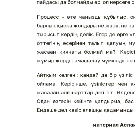
пайдасы да болмайды әрі ол нәрсеге с
Процесс – өте маңызды құбылыс, он
барлық қысқа жолдары не жарға, не қар
тырысып көрдің делік. Егер де өрге
оттегінің әсерінен талып қалуың мү
жасаған қиянаты болмай ма?! Керіс
жұмыр жерді тамашалау мүмкіндігіне қ
Айтқым келгені: қандай да бір үзілі
ойлама. Керісінше, үзілістер мен 
жасалған алғышарттар деп біл. Әлден
Одан өзгесін кейінге қалдырма, бас
Ендеше дәл қазір алғашқы қадамыңды ж
материал Аслан 