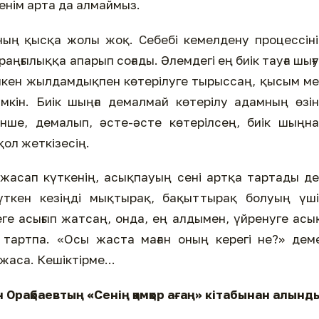
енім арта да алмаймыз.
ың қысқа жолы жоқ. Себебі кемелдену процессін
аңғылыққа апарып соғады. Әлемдегі ең биік тауға шығу
 үлкен жылдамдықпен көтерілуге тырыссаң, қысым м
мкін. Биік шыңға демалмай көтерілу адамның өзі
інше, демалып, әсте-әсте көтерілсең, биік шыңн
ол жеткізесің.
с жасап күткенің, асықпауың сені артқа тартады д
күткен кезіңді мықтырақ, бақыттырақ болуың үш
еге асығып жатсаң, онда, ең алдымен, үйренуге асы
 тартпа. «Осы жаста маған оның керегі не?» дем
аса. Кешіктірме...
Орақбаевтың «Сенің қамқор ағаң» кітабынан алынд