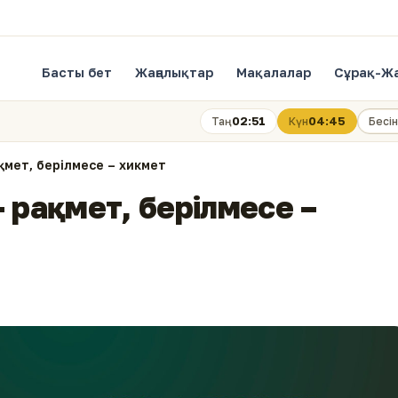
Басты бет
Жаңалықтар
Мақалалар
Сұрақ-Ж
02:51
04:45
Таң
Күн
Бесін
қмет, берілмесе – хикмет
– рақмет, берілмесе –