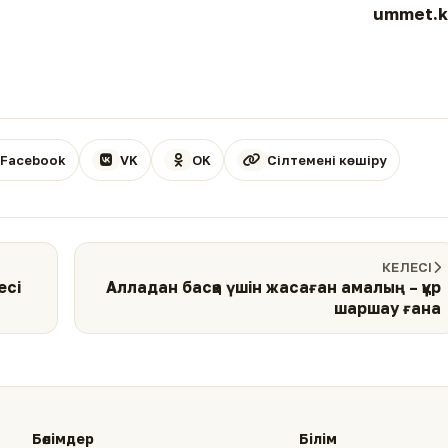
ummet.k
Facebook
VK
OK
Сілтемені көшіру
КЕЛЕСІ
есі
Алладан басқа үшін жасаған амалың – құр
шаршау ғана
Бөлімдер
Білім