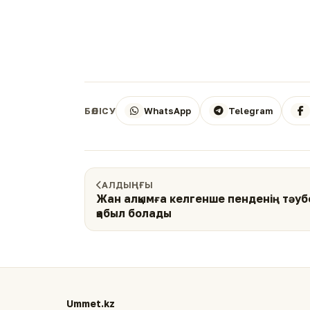
WhatsApp
Telegram
БӨЛІСУ
АЛДЫҢҒЫ
Жан алқымға келгенше пенденің тәуб
қабыл болады
Ummet.kz