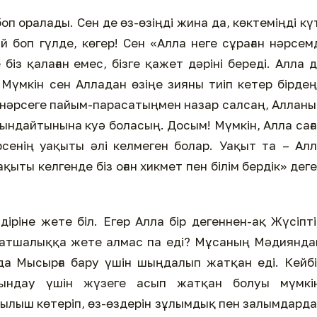
оп оралады. Сен де өз-өзіңді жина да, көктеміңді кү
 боп гүлде, көгер! Сен «Алла неге сұраған нәрсем
біз қалаған емес, бізге қажет дәріні береді. Алла 
. Мүмкін сен Алладан өзіңе зияны тиіп кетер бірде
 нәрсеге пайым-парасатыңмен назар салсаң, Аллан
орындайтынына куә боласың. Досым! Мүмкін, Алла сағ
әрсенің уақыты әлі келмеген болар. Уақыт та – Ал
Уақыты келгенде біз оған хикмет пен білім бердік» дег
діріне жете біл. Егер Алла бір дегеннен-ақ Жүсіпт
патшалыққа жете алмас па еді? Мұсаның Мәдиянда
а Мысырға бару үшін шыңдалып жатқан еді. Кейб
йындау үшін жүзеге асып жатқан болуы мүмкін
лыш көтеріп, өз-өздерін зұлымдық пен залымдард