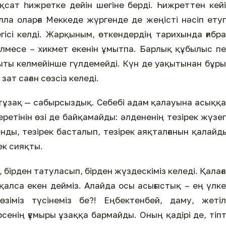
 рұқсат һижретке дейін шегіне берді. Һижреттен кей
лла оларға Меккеде жүргенде де жеңісті нәсіп ету
егісі келді. Жарқыным, өткендердің тарихында ғибр
рілмесе – хикмет екенін ұмытпа. Барлық құбылыс п
қыты келмейінше гүлдемейді. Күн де уақытынан бұр
зат саған сөзсіз келеді.
 тұзақ — сабырсыздық. Себебі адам қалауына асыққ
етінін өзі де байқамайды: әлдененің тезірек жүзе
анды, тезірек басталып, тезірек аяқталғанын қалайд
ек сияқты.
, бірден татуласып, бірден жүздескіміз келеді. Қалағ
қалса екен дейміз. Алайда осы асығыстық – ең үлк
н өзіміз түсінеміз бе?! Еңбектенбей, даму, жеті
сенің ғұмыры ұзаққа бармайды. Оның қадірі де, тіпт