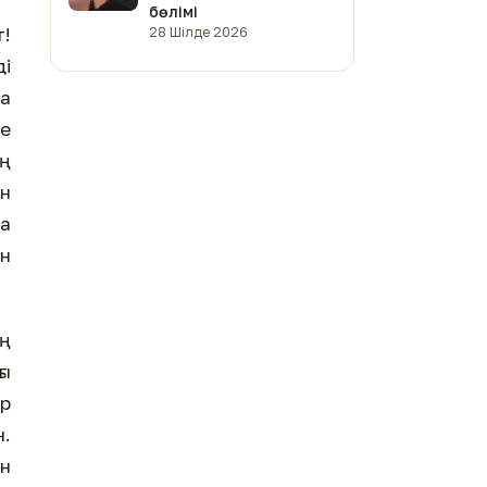
бөлімі
т!
28 Шілде 2026
ді
да
ңе
ың
ан
ла
ен
ің
ғы
ір
.
ан