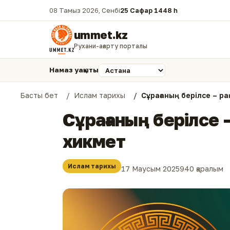
08 Тамыз 2026, Сенбі
25 Сафар 1448 һ.
ummet.kz
Рухани-ағарту порталы
Намаз уақыты
Басты бет
Ислам тарихы
Сұрағаның берілсе – ра
Сұрағаның берілсе 
хикмет
Ислам тарихы
17 Маусым 2025
940 қаралым