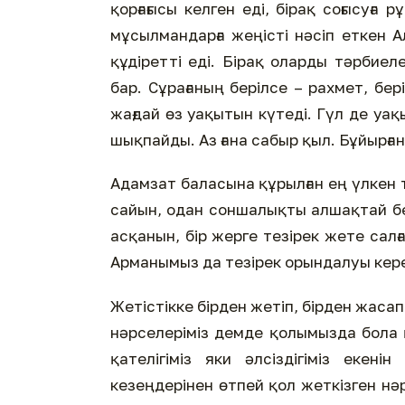
қорғағысы келген еді, бірақ соғысуға
мұсылмандарға жеңісті нәсіп еткен А
құдіретті еді. Бірақ оларды тәрбиел
бар. Сұрағаның берілсе – рахмет, бе
жағдай өз уақытын күтеді. Гүл де уа
шықпайды. Аз ғана сабыр қыл. Бұйырған 
Адамзат баласына құрылған ең үлкен
сайын, одан соншалықты алшақтай бер
асқанын, бір жерге тезірек жете салғ
Арманымыз да тезірек орындалуы кер
Жетістікке бірден жетіп, бірден жасап
нәрселеріміз демде қолымызда бола 
қателігіміз яки әлсіздігіміз екені
кезеңдерінен өтпей қол жеткізген нәр