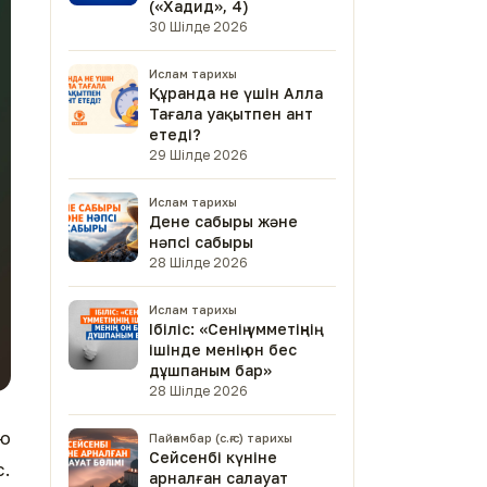
(«Хадид», 4)
30 Шілде 2026
Ислам тарихы
Құранда не үшін Алла
Тағала уақытпен ант
етеді?
29 Шілде 2026
Ислам тарихы
Дене сабыры және
нәпсі сабыры
28 Шілде 2026
Ислам тарихы
Ібіліс: «Сенің үмметіңнің
ішінде менің он бес
дұшпаным бар»
28 Шілде 2026
аю
Пайғамбар (с.ғ.с) тарихы
Сейсенбі күніне
с.
арналған салауат