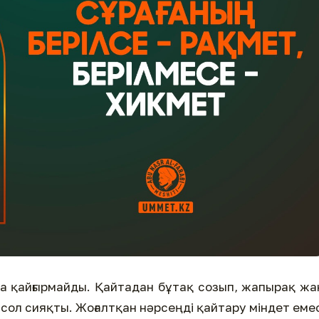
ла қайғырмайды. Қайтадан бұтақ созып, жапырақ ж
де сол сияқты. Жоғалтқан нәрсеңді қайтару міндет еме