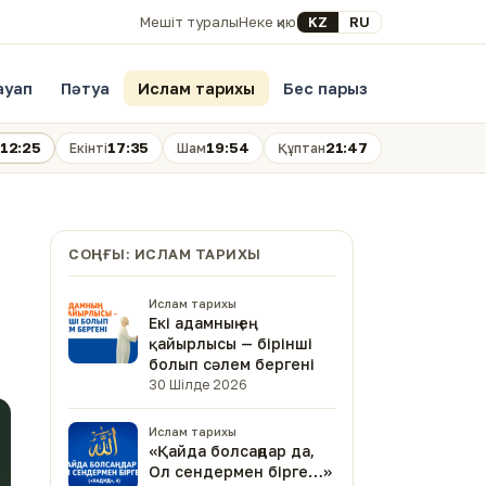
Select your language
KZ
RU
Мешіт туралы
Неке қию
ауап
Пәтуа
Ислам тарихы
Бес парыз
12:25
17:35
19:54
21:47
Екінті
Шам
Құптан
СОҢҒЫ: ИСЛАМ ТАРИХЫ
Ислам тарихы
Екі адамның ең
қайырлысы — бірінші
болып сәлем бергені
30 Шілде 2026
Ислам тарихы
«Қайда болсаңдар да,
Ол сендермен бірге…»