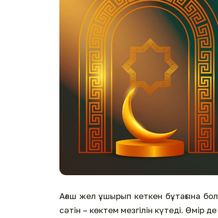
Ағаш жел ұшырып кеткен бұтағына бо
сәтін – көктем мезгілін күтеді. Өмір 