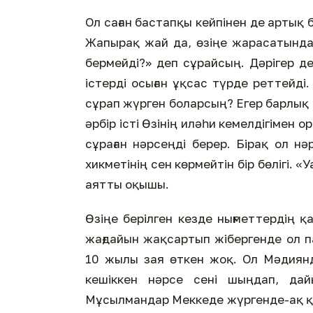
Ол саған бастапқы кейпінен де артық б
Жапырақ жай да, өзіңе жарасатындай
бермейді?» деп сұрайсың. Дәрігер де 
істерді осыған ұқсас түрде реттейді
сұрап жүрген боларсың? Егер барлық
әрбір істі Өзінің иләһи кемелдігімен 
сұраған нәрсеңді берер. Бірақ ол н
хикметінің сен көрмейтін бір бөлігі. «
аятты оқышы.
Өзіңе берілген кезде нығметтердің қа
жағдайын жақсартып жібергенде ол 
10 жылы зая өткен жоқ. Ол Мәдиянд
кешіккен нәрсе сені шыңдап, да
Мұсылмандар Меккеде жүргенде-ақ қы