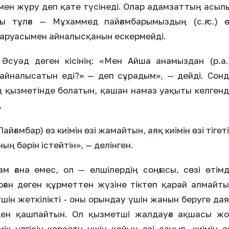
мен жүру деп қате түсінеді. Олар адамзаттың асыл
 тұлға — Мұхаммед пайғамбарымыздың (с.ғ.с.) ө
шаруасымен айналысқанын ескермейді.
Әсуәд деген кісінің: «Мен Айша анамыздан (р.а.
н айналысатын еді?» — деп сұрадым», — дейді. Сон
ың қызметінде болатын, қашан намаз уақыты келген
.
ғамбар) өз киімін өзі жамайтын, аяқ киімін өзі тігет
ың бәрін істейтін», — делінген.
ам ғана емес, ол — елшілердің соңғысы, сөзі өтімд
ған деген құрметтен жүзіне тіктеп қарай алмайт
үшін жеткілікті - оны орындау үшін жанын беруге да
уден қашпайтын. Ол қызметші жалдауға ақшасы ж
к үлгісін көрсету үшін қойын өзі сауып, киімін ө