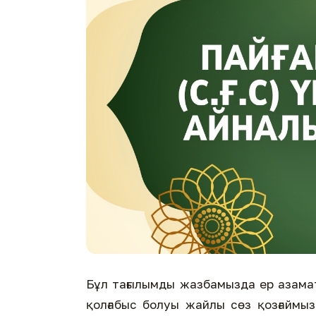
Бұл тағылымды жазбамызда ер азама
қолғабыс болуы жайлы сөз қозғаймыз.