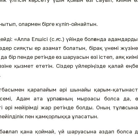
ытып, олармен бірге күліп-ойнайтын.
йді: «Алла Елшісі (с.ғ.с.) үйінде болғанда адамдард
іздер сияқты ер азамат болатын, бірақ үнемі жүзін
да бір пенде ретінде өз шаруасын өзі істеп, аяқ киім
-өзіне қызмет ететін. Сіздер үйлеріңізде қалай еңб
.
 отбасымен қарапайым әрі шынайы қарым-қатынас
семі, Адам ата ұрпағының мырзасы болса да, ө
ті әрі мейірімді жар ретінде болды. Оның тұлғасын
шіпейілділік пен қамқорлыққа ұласатын.
 бағалап қана қоймай, үй шаруасына аздап болса 