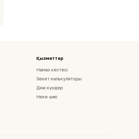
Қызметтер
Намаз кестесі
Зекет калькуляторы
Діни күндер
Неке қию