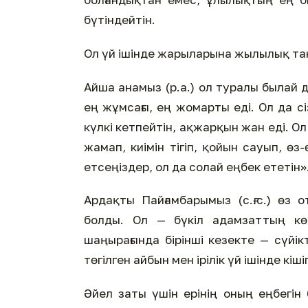
бүтіндейтін.
Ол үй ішінде жарыларына жылылық тан
Айша анамыз (р.а.) ол туралы былай де
ең жұмсағы, ең жомарты еді. Ол да с
күлкі кетпейтін, ақжарқын жан еді. Ол 
жамап, киімін тігіп, қойын сауып, өз
етсеңіздер, ол да солай еңбек ететін»
Ардақты Пайғамбарымыз (с.ғ.с.) өз
болды. Ол — бүкіл адамзаттың кө
шаңырағында бірінші кезекте — сүйік
төгілген айбын мен ірілік үй ішінде кі
Әйел заты үшін ерінің оның еңбегін