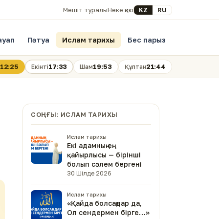
Select your language
KZ
RU
Мешіт туралы
Неке қию
ауап
Пәтуа
Ислам тарихы
Бес парыз
12:25
17:33
19:53
21:44
Екінті
Шам
Құптан
СОҢҒЫ: ИСЛАМ ТАРИХЫ
Ислам тарихы
Екі адамның ең
қайырлысы — бірінші
болып сәлем бергені
30 Шілде 2026
Ислам тарихы
«Қайда болсаңдар да,
Ол сендермен бірге…»