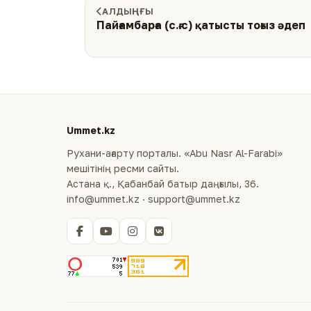
АЛДЫҢҒЫ
Пайғамбарға (с.ғ.с) қатысты тоғыз әдеп
Ummet.kz
Рухани-ағарту порталы. «Abu Nasr Al-Farabi»
мешітінің ресми сайты.
Астана қ., Қабанбай батыр даңғылы, 36.
info@ummet.kz · support@ummet.kz