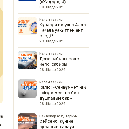
(«Хадид», 4)
30 Шілде 2026
Ислам тарихы
Құранда не үшін Алла
Тағала уақытпен ант
етеді?
29 Шілде 2026
Ислам тарихы
Дене сабыры және
нәпсі сабыры
28 Шілде 2026
Ислам тарихы
Ібіліс: «Сенің үмметіңнің
ішінде менің он бес
дұшпаным бар»
28 Шілде 2026
на
Пайғамбар (с.ғ.с) тарихы
Сейсенбі күніне
к,
арналған салауат