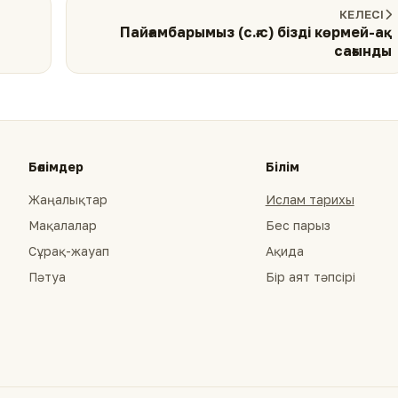
КЕЛЕСІ
Пайғамбарымыз (с.ғ.с) бізді көрмей-ақ
сағынды
Бөлімдер
Білім
Жаңалықтар
Ислам тарихы
Мақалалар
Бес парыз
Сұрақ-жауап
Ақида
Пәтуа
Бір аят тәпсірі