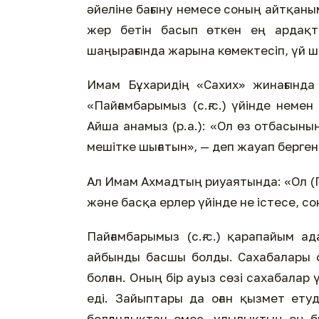
әйеліне бағыну немесе соның айтқаны
жер бетін басып өткен ең ардақты
шаңырағында жарына көмектесіп, үй 
Имам Бұхаридің «Сахих» жинағында 
«Пайғамбарымыз (с.ғ.с.) үйінде неме
Айша анамыз (р.а.): «Ол өз отбасын
мешітке шығатын», — деп жауап берген
Ал Имам Ахмадтың риуаятында: «Ол (Пай
және басқа ерлер үйінде не істесе, сон
Пайғамбарымыз (с.ғ.с.) қарапайым ад
айбынды басшы болды. Сахабалары о
болған. Оның бір ауыз сөзі сахабалар 
еді. Зайыптары да оған қызмет ет
болғандықтан емес, ұлылықтың ең биі