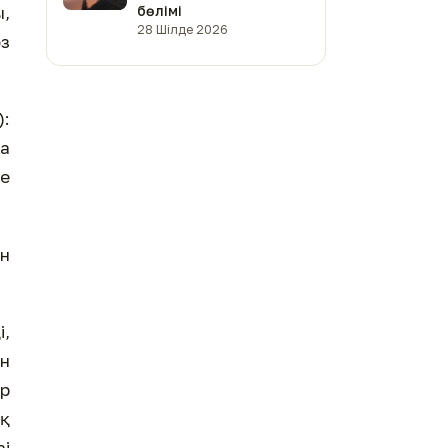
ы,
бөлімі
28 Шілде 2026
з
):
да
де
ін
і,
ын
яр
оқ
зі