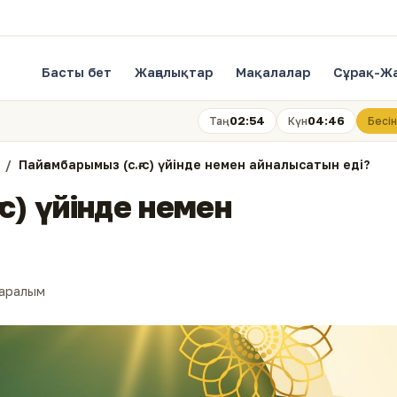
Басты бет
Жаңалықтар
Мақалалар
Сұрақ-Ж
02:54
04:46
Таң
Күн
Бесін
Пайғамбарымыз (с.ғ.с) үйінде немен айналысатын еді?
.с) үйінде немен
қаралым