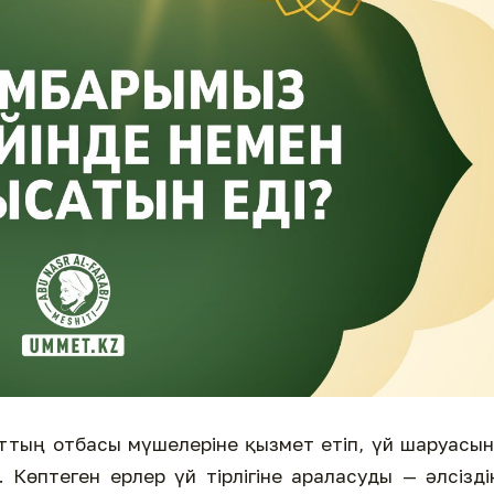
ттың отбасы мүшелеріне қызмет етіп, үй шаруасы
 Көптеген ерлер үй тірлігіне араласуды — әлсізді