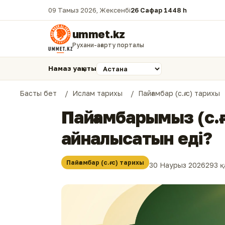
09 Тамыз 2026, Жексенбі
26 Сафар 1448 һ.
ummet.kz
Рухани-ағарту порталы
Намаз уақыты
Басты бет
Ислам тарихы
Пайғамбар (с.ғ.с) тарихы
Пайғамбарымыз (с.ғ
айналысатын еді?
Пайғамбар (с.ғ.с) тарихы
30 Наурыз 2026
293 