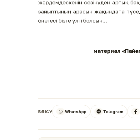
жәрдемдескенін сезінуден артық бақ
зайыптының арасын жақындата түседі
өнегесі бізге үлгі болсын...
материал «Пайғам
WhatsApp
Telegram
БӨЛІСУ