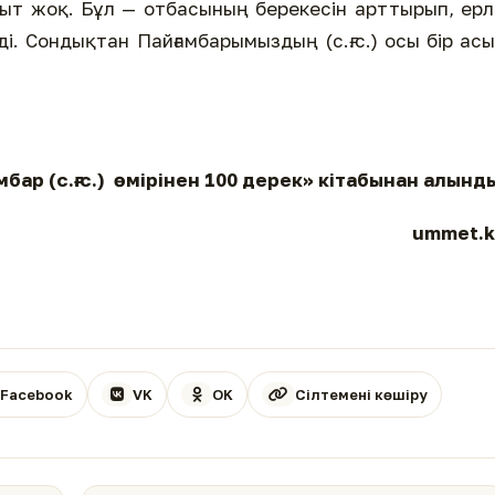
ыт жоқ. Бұл — отбасының берекесін арттырып, ерл
. Сондықтан Пайғамбарымыздың (с.ғ.с.) осы бір ас
бар (с.ғ.с.) өмірінен 100 дерек» кітабынан алынд
ummet.k
Facebook
VK
OK
Сілтемені көшіру