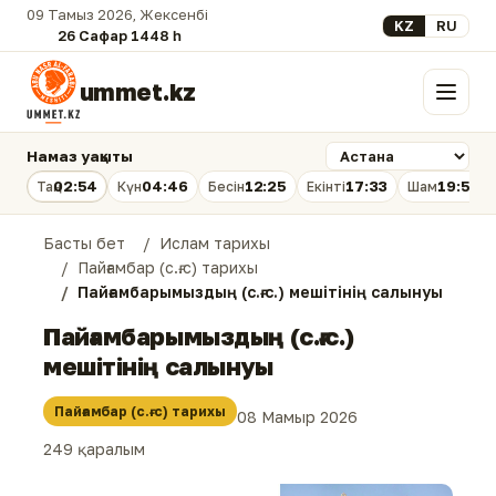
09 Тамыз 2026, Жексенбі
Select your lan
KZ
RU
26 Сафар 1448 һ.
ummet.kz
Мәзір
Намаз уақыты
02:54
04:46
12:25
17:33
19:53
Таң
Күн
Бесін
Екінті
Шам
Басты бет
Ислам тарихы
Пайғамбар (с.ғ.с) тарихы
Пайғамбарымыздың (с.ғ.с.) мешітінің салынуы
Пайғамбарымыздың (с.ғ.с.)
мешітінің салынуы
Пайғамбар (с.ғ.с) тарихы
08 Мамыр 2026
249 қаралым