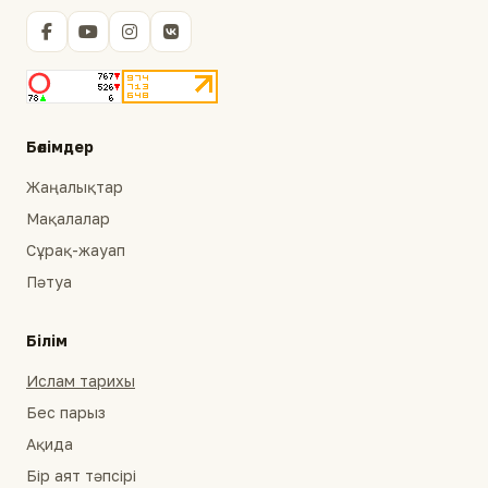
Бөлімдер
Жаңалықтар
Мақалалар
Сұрақ-жауап
Пәтуа
Білім
Ислам тарихы
Бес парыз
Ақида
Бір аят тәпсірі