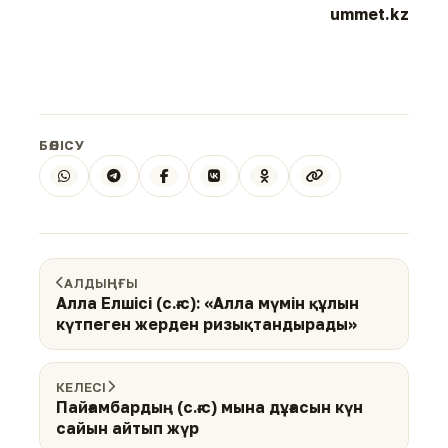
ummet.kz
БӨЛІСУ
АЛДЫҢҒЫ
Алла Елшісі (с.ғ.с): «Алла мүмін құлын
күтпеген жерден ризықтандырады»
КЕЛЕСІ
Пайғамбардың (с.ғ.с) мына дұғасын күн
сайын айтып жүр