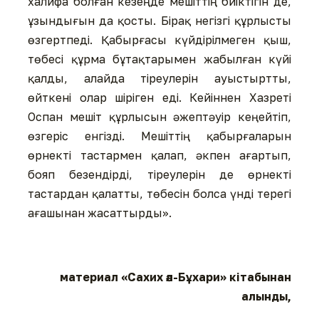
халифа болған кезеңде мешіттің биіктігін де,
ұзындығын да қосты. Бірақ негізгі құрлысты
өзгертпеді. Қабырғасы күйдірілмеген қыш,
төбесі құрма бұтақтарымен жабылған күйі
қалды, алайда тіреулерін ауыстыртты,
өйткені олар шіріген еді. Кейіннен Хазреті
Оспан мешіт құрлысын әжептәуір кеңейтіп,
өзгеріс енгізді. Мешіттің қабырғаларын
өрнекті тастармен қалап, әкпен ағартып,
бояп безендірді, тіреулерін де өрнекті
тастардан қалатты, төбесін болса үнді терегі
ағашынан жасаттырды».
материал «Сахих әл-Бұхари» кітабынан
алынды,