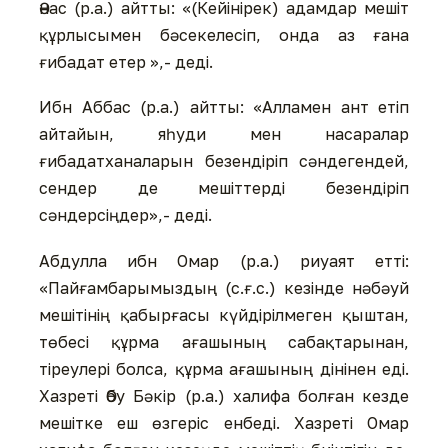
Әнас (р.а.) айтты: «(Кейінірек) адамдар мешіт
құрлысымен бәсекелесіп, онда аз ғана
ғибадат етер »,- деді.
Ибн Аббас (р.а.) айтты: «Алламен ант етіп
айтайын, яһуди мен насаралар
ғибадатханаларын безендіріп сәндегендей,
сендер де мешіттерді безендіріп
сәндерсіңдер»,- деді.
Абдулла ибн Омар (р.а.) риуаят етті:
«Пайғамбарымыздың (с.ғ.с.) кезінде нәбәуй
мешітінің қабырғасы күйдірілмеген қыштан,
төбесі құрма ағашының сабақтарынан,
тіреулері болса, құрма ағашының дінінен еді.
Хазреті Әбу Бәкір (р.а.) халифа болған кезде
мешітке еш өзгеріс енбеді. Хазреті Омар