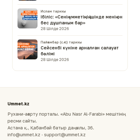
Ислам тарихы
Ібіліс: «Сенің үмметіңнің ішінде менің он
бес дұшпаным бар»
28 Шілде 2026
Пайғамбар (с.ғ.с) тарихы
Сейсенбі күніне арналған салауат
бөлімі
28 Шілде 2026
Ummet.kz
Рухани-ағарту порталы. «Abu Nasr Al-Farabi» мешітінің
ресми сайты.
Астана қ., Қабанбай батыр даңғылы, 36.
info@ummet.kz · support@ummet.kz