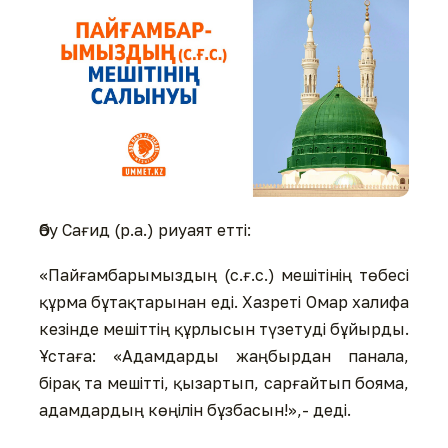
Әбу Сағид (р.а.) риуаят етті:
«Пайғамбарымыздың (с.ғ.с.) мешітінің төбесі
құрма бұтақтарынан еді. Хазреті Омар халифа
кезінде мешіттің құрлысын түзетуді бұйырды.
Ұстаға: «Адамдарды жаңбырдан панала,
бірақ та мешітті, қызартып, сарғайтып бояма,
адамдардың көңілін бұзбасын!»,- деді.