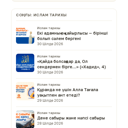
СОҢҒЫ: ИСЛАМ ТАРИХЫ
Ислам тарихы
Екі адамның ең қайырлысы — бірінші
болып сәлем бергені
30 Шілде 2026
Ислам тарихы
«Қайда болсаңдар да, Ол
сендермен бірге…» («Хадид», 4)
30 Шілде 2026
Ислам тарихы
Құранда не үшін Алла Тағала
уақытпен ант етеді?
29 Шілде 2026
Ислам тарихы
Дене сабыры және нәпсі сабыры
28 Шілде 2026