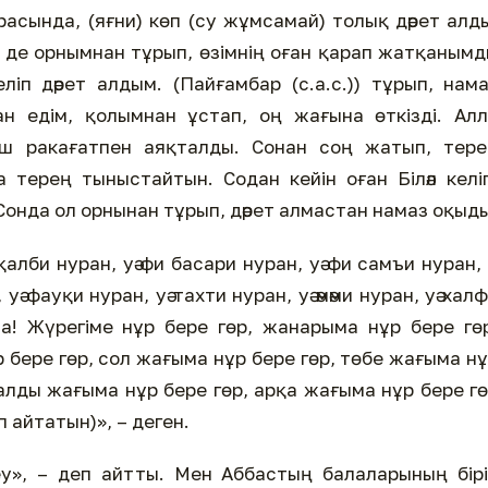
арасында, (яғни) көп (су жұмсамай) толық дәрет алд
н де орнымнан тұрып, өзімнің оған қарап жатқаным
ліп дәрет алдым. (Пайғамбар (с.а.с.)) тұрып, нам
н едім, қолымнан ұстап, оң жағына өткізді. Ал
н үш ракағатпен аяқталды. Сонан соң жатып, тер
терең тыныстайтын. Содан кейін оған Біләл келі
Сонда ол орнынан тұрып, дәрет алмастан намаз оқыды
би нуран, уә фи басари нуран, уә фи самъи нуран, 
уә фауқи нуран, уә тахти нуран, уә әмәми нуран, уә хал
ла! Жүрегіме нұр бере гөр, жанарыма нұр бере гө
 бере гөр, сол жағыма нұр бере гөр, төбе жағыма н
 алды жағыма нұр бере гөр, арқа жағыма нұр бере г
п айтатын)», – деген.
у», – деп айтты. Мен Аббастың балаларының бір