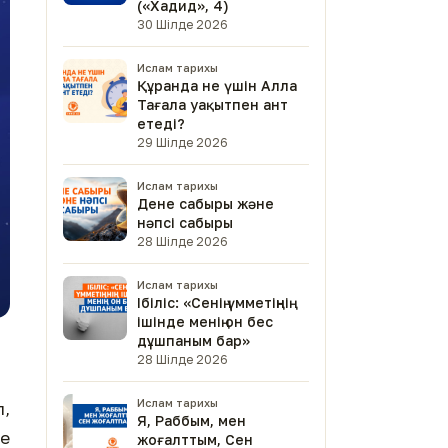
(«Хадид», 4)
30 Шілде 2026
Ислам тарихы
Құранда не үшін Алла
Тағала уақытпен ант
етеді?
29 Шілде 2026
Ислам тарихы
Дене сабыры және
нәпсі сабыры
28 Шілде 2026
Ислам тарихы
Ібіліс: «Сенің үмметіңнің
ішінде менің он бес
дұшпаным бар»
28 Шілде 2026
Ислам тарихы
п,
Я, Раббым, мен
ке
жоғалттым, Сен