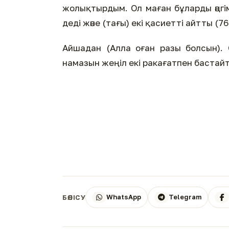
жолықтырдым. Ол маған бұларды әңгі
деді және (тағы) екі қасиетті айтты (76
Айшадан (Алла оған разы болсын). О
намазын жеңіл екі ракағатпен бастайт
WhatsApp
Telegram
БӨЛІСУ