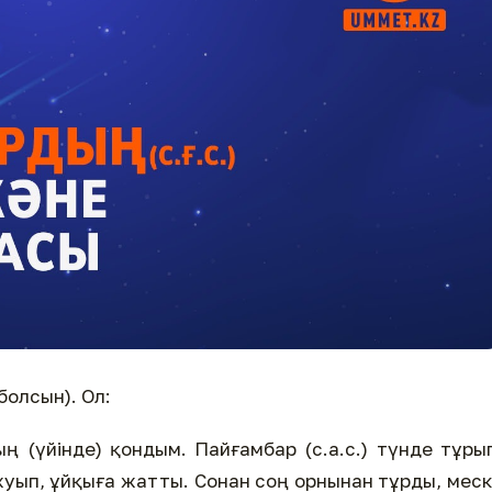
болсын). Ол:
ың (үйінде) қондым. Пайғамбар (с.а.с.) түнде тұры
 жуып, ұйқыға жатты. Сонан соң орнынан тұрды, мес