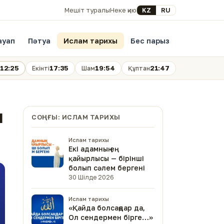
Select your language
KZ
RU
Мешіт туралы
Неке қию
ауап
Пәтуа
Ислам тарихы
Бес парыз
12:25
17:35
19:54
21:47
Екінті
Шам
Құптан
ы
СОҢҒЫ: ИСЛАМ ТАРИХЫ
Ислам тарихы
Екі адамның ең
қайырлысы — бірінші
болып сәлем бергені
30 Шілде 2026
Ислам тарихы
«Қайда болсаңдар да,
Ол сендермен бірге…»