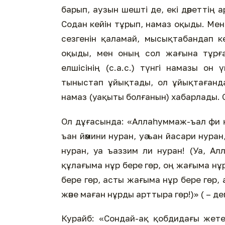
барып, аузын шешті де, екі дәреттің 
Содан кейін тұрып, намаз оқыды. Ме
сезгенін қаламай, мысықтабандап ке
оқыды, мен оның сол жағына тұрға
елшісінің (с.а.с.) түнгі намазы о
тыныстап ұйықтады, ол ұйықтағанда 
намаз (уақыты болғанын) хабарлады. 
Ол дұғасында: «Аллаһуммаж-ъал фи қал
ъан йәмини нуран, уә ъан йасари нуран, 
нуран, уа ъаззим ли нуран! (Уа, Ал
құлағыма нұр бере гөр, оң жағыма нұр
бере гөр, асты жағыма нұр бере гөр,
және маған нұрды арттыра гөр!)» ( – де
Курайб: «Сондай-ақ қобдидағы жете