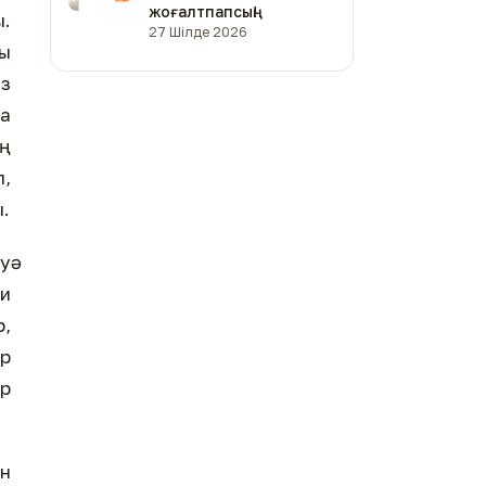
жоғалтпапсың!
ы.
27 Шілде 2026
ды
аз
ла
ең
п,
.
уә
фи
р,
ұр
өр
ін