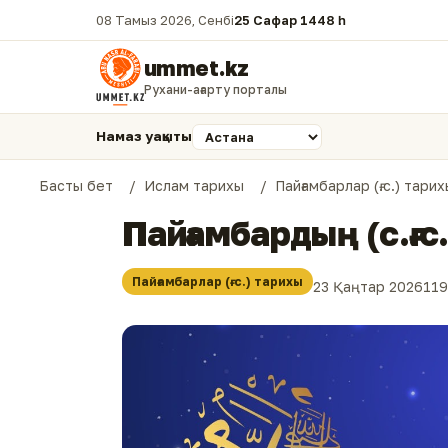
08 Тамыз 2026, Сенбі
25 Сафар 1448 һ.
ummet.kz
Рухани-ағарту порталы
Намаз уақыты
Басты бет
Ислам тарихы
Пайғамбарлар (ғ.с.) тари
Пайғамбардың (с.ғ.
Пайғамбарлар (ғ.с.) тарихы
23 Қаңтар 2026
119