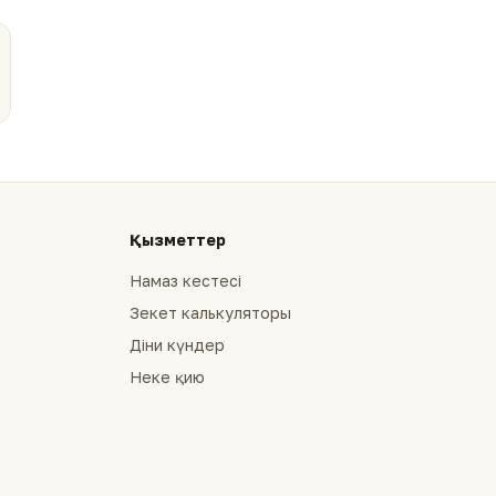
Қызметтер
Намаз кестесі
Зекет калькуляторы
Діни күндер
Неке қию