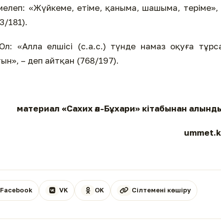
мелеп: «Жүйкеме, етіме, қаныма, шашыма, теріме»,
3/181).
л: «Алла елшісі (с.а.с.) түнде намаз оқуға тұрс
ын», – деп айтқан (768/197).
материал «Сахих әл-Бұхари» кітабынан алынд
ummet.k
Facebook
VK
OK
Сілтемені көшіру