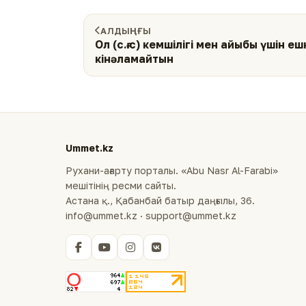
АЛДЫҢҒЫ
Ол (с.ғ.с) кемшілігі мен айыбы үшін еш
кінәламайтын
Ummet.kz
Рухани-ағарту порталы. «Abu Nasr Al-Farabi»
мешітінің ресми сайты.
Астана қ., Қабанбай батыр даңғылы, 36.
info@ummet.kz · support@ummet.kz