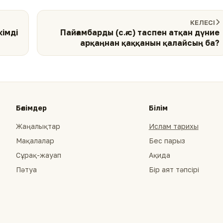
КЕЛЕСІ
кімді
Пайғамбарды (с.ғ.с) таспен атқан дүние
арқаңнан қаққанын қалайсың ба?
Бөлімдер
Білім
Жаңалықтар
Ислам тарихы
Мақалалар
Бес парыз
Сұрақ-жауап
Ақида
Пәтуа
Бір аят тәпсірі