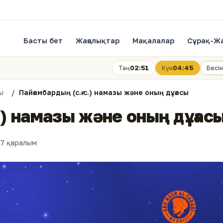
Басты бет
Жаңалықтар
Мақалалар
Сұрақ-Ж
02:51
04:45
Таң
Күн
Бесін
хы
Пайғамбардың (с.ғ.с.) намазы және оның дұғасы
с.) намазы және оның дұғас
7 қаралым