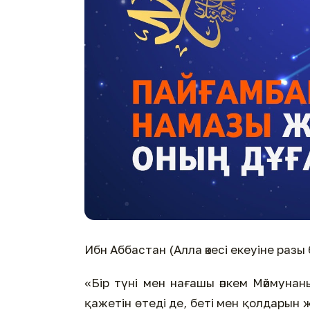
Ибн Аббастан (Алла әкесі екеуіне разы 
«Бір түні мен нағашы әпкем Мәймунан
қажетін өтеді де, беті мен қолдарын